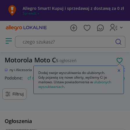
Allegro Smart! Kupuj i sprzedawaj z dostawą za 0 zł
Sprawdź »
Otwórz menu z kategoriami
szukaj
Motorola Moto C
5
ogłoszeń
POL
Telefony i Akcesoria
Smartfony i telefony komórkowe
Motorola
Moto C
Zamkn
Dodaj swoje wyszukiwania do ulubionych.
Gdy pojawią się nowe oferty, wyślemy Ci je
Podobne:
cf moto
dystanse cf moto
moto
kufer cf moto 5
mailowo. Ustaw powiadomienia w
ulubionych
wyszukiwaniach
.
Filtruj
Ogłoszenia