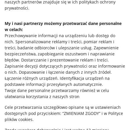
naszych partnerów znajduje się w ich politykach ochrony
prywatności.
Jak to działa
Napisz do nas
My i nasi partnerzy możemy przetwarzać dane personalne
w celach:
Allegro Gadane dla sprzedających
Przechowywanie informacji na urządzeniu lub dostęp do
Allegro Gadane dla kupujących
nich
.
Spersonalizowane reklamy i treści, pomiar reklam i
treści, badanie odbiorców i ulepszanie usług
.
Zapewnienie
Mapa miejscowości
bezpieczeństwa, zapobieganie oszustwom i naprawianie
błędów
.
Dostarczanie i prezentowanie reklam i treści
.
Informacje prawne
Zapisanie decyzji dotyczących prywatności oraz informowanie
o nich
.
Dopasowanie i łączenie danych z innych źródeł
.
Regulamin
Łączenie różnych urządzeń
.
Identyfikacja urządzeń na
podstawie informacji przesyłanych automatycznie
.
Polityka plików "cookies"
Twoje dane personalne przetwarzamy również w celu
ułatwiania korzystania z naszych stron
Ustawienia plików "cookies"
Cele przetwarzania szczegółowo opisane są w ustawieniach
Udostępnianie lokalizacji
dostępnych pod przyciskiem: “ZMIENIAM ZGODY” i w Polityce
Informacje dla Aktu o Usługach Cyfrowych
plików cookies.