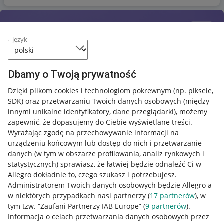
język
Dbamy o Twoją prywatność
Dzięki plikom cookies i technologiom pokrewnym
(np. piksele,
SDK)
oraz przetwarzaniu Twoich danych osobowych
(między
innymi unikalne identyfikatory, dane przeglądarki)
, możemy
zapewnić, że dopasujemy do Ciebie wyświetlane treści.
Wyrażając zgodę na przechowywanie informacji na
urządzeniu końcowym lub dostęp do nich i przetwarzanie
danych (w tym w obszarze profilowania, analiz rynkowych i
statystycznych) sprawiasz, że łatwiej będzie odnaleźć Ci w
Allegro dokładnie to, czego szukasz i potrzebujesz.
Administratorem Twoich danych osobowych będzie Allegro a
w niektórych przypadkach nasi partnerzy (
17
partnerów
), w
tym tzw. “Zaufani Partnerzy IAB Europe” (
9
partnerów
).
Przydatne informacje
Informacja o celach przetwarzania danych osobowych przez