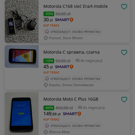
Motorola C168 sieć Era/t-mobile
OBSE
60
,00 zł
-50%
30
zł
KUP TERAZ
SPRZEDAJĄCY: OSOBA PRYWATNA
Poznań, Stare Miasto
Motorola C sprawna, czarna
OBSE
50
,00 zł
do negocjacji
-10%
45
zł
KUP TERAZ
SPRZEDAJĄCY: OSOBA PRYWATNA
Rządza, Gmina Stanisławów
Motorola Moto C Plus 16GB
OBSE
450
,00 zł
do negocjacji
-66%
149
,99
zł
KUP TERAZ
SPRZEDAJĄCY: OSOBA PRYWATNA
Wisznia Mała