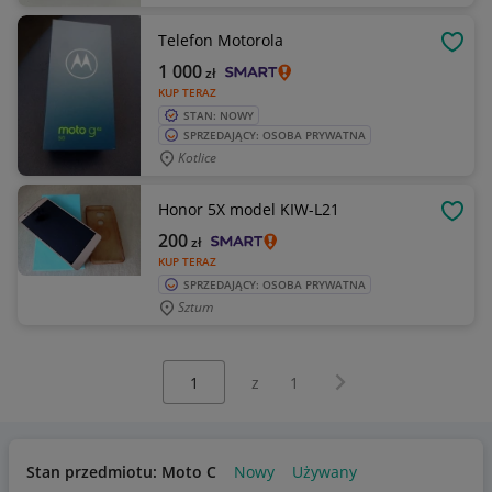
Telefon Motorola
OBSE
1 000
zł
KUP TERAZ
STAN: NOWY
SPRZEDAJĄCY: OSOBA PRYWATNA
Kotlice
Honor 5X model KIW-L21
OBSE
200
zł
KUP TERAZ
SPRZEDAJĄCY: OSOBA PRYWATNA
Sztum
Wybierz stronę:
Następna strona
z
1
Stan przedmiotu: Moto C
Nowy
Używany