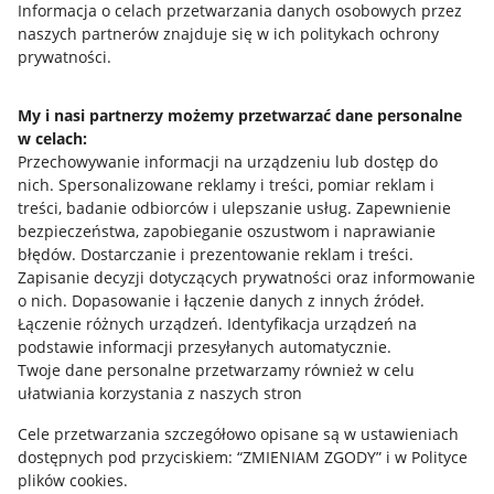
Przydatne informacje
Informacja o celach przetwarzania danych osobowych przez
naszych partnerów znajduje się w ich politykach ochrony
prywatności.
Jak to działa
Napisz do nas
My i nasi partnerzy możemy przetwarzać dane personalne
w celach:
Allegro Gadane dla sprzedających
Przechowywanie informacji na urządzeniu lub dostęp do
Allegro Gadane dla kupujących
nich
.
Spersonalizowane reklamy i treści, pomiar reklam i
treści, badanie odbiorców i ulepszanie usług
.
Zapewnienie
Mapa miejscowości
bezpieczeństwa, zapobieganie oszustwom i naprawianie
błędów
.
Dostarczanie i prezentowanie reklam i treści
.
Informacje prawne
Zapisanie decyzji dotyczących prywatności oraz informowanie
o nich
.
Dopasowanie i łączenie danych z innych źródeł
.
Regulamin
Łączenie różnych urządzeń
.
Identyfikacja urządzeń na
podstawie informacji przesyłanych automatycznie
.
Polityka plików "cookies"
Twoje dane personalne przetwarzamy również w celu
ułatwiania korzystania z naszych stron
Ustawienia plików "cookies"
Cele przetwarzania szczegółowo opisane są w ustawieniach
Udostępnianie lokalizacji
dostępnych pod przyciskiem: “ZMIENIAM ZGODY” i w Polityce
Informacje dla Aktu o Usługach Cyfrowych
plików cookies.