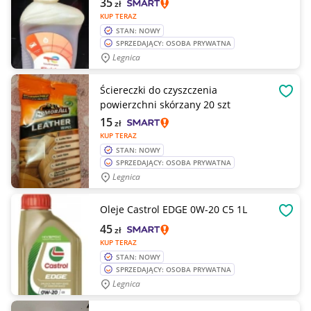
35
zł
KUP TERAZ
STAN: NOWY
SPRZEDAJĄCY: OSOBA PRYWATNA
Legnica
Ściereczki do czyszczenia
OBSE
powierzchni skórzany 20 szt
15
zł
KUP TERAZ
STAN: NOWY
SPRZEDAJĄCY: OSOBA PRYWATNA
Legnica
Oleje Castrol EDGE 0W-20 C5 1L
OBSE
45
zł
KUP TERAZ
STAN: NOWY
SPRZEDAJĄCY: OSOBA PRYWATNA
Legnica