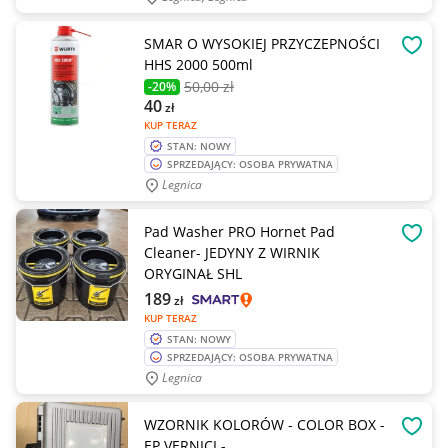
SMAR O WYSOKIEJ PRZYCZEPNOŚCI
OBSE
HHS 2000 500ml
50
,00 zł
-20%
40
zł
KUP TERAZ
STAN: NOWY
SPRZEDAJĄCY: OSOBA PRYWATNA
Legnica
Pad Washer PRO Hornet Pad
OBSE
Cleaner- JEDYNY Z WIRNIK
ORYGINAŁ SHL
189
zł
KUP TERAZ
STAN: NOWY
SPRZEDAJĄCY: OSOBA PRYWATNA
Legnica
WZORNIK KOLORÓW - COLOR BOX -
OBSE
EP VERNICI -