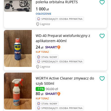
polerka orbitalna RUPETS
OBSE
1 000
zł
OGŁOSZENIE
SPRZEDAJĄCY: OSOBA PRYWATNA
Legnica
WD-40 Preparat wielofunkcyjny z
OBSE
aplikatorem 400ml
24
zł
KUP TERAZ
STAN: NOWY
SPRZEDAJĄCY: OSOBA PRYWATNA
Legnica
WÜRTH Active Cleaner zmywacz do
OBSE
szyb 500ml
90
,00 zł
-11%
80
zł
KUP TERAZ
STAN: NOWY
SPRZEDAJĄCY: OSOBA PRYWATNA