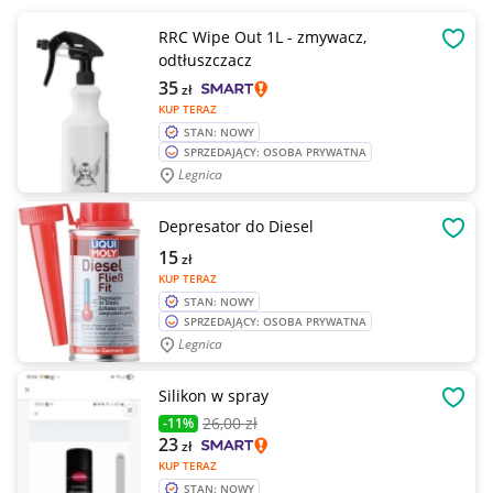
RRC Wipe Out 1L - zmywacz,
OBSE
odtłuszczacz
35
zł
KUP TERAZ
STAN: NOWY
SPRZEDAJĄCY: OSOBA PRYWATNA
Legnica
Depresator do Diesel
OBSE
15
zł
KUP TERAZ
STAN: NOWY
SPRZEDAJĄCY: OSOBA PRYWATNA
Legnica
Silikon w spray
OBSE
26
,00 zł
-11%
23
zł
KUP TERAZ
STAN: NOWY