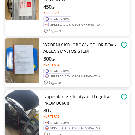
450
zł
KUP TERAZ
STAN: NOWY
SPRZEDAJĄCY: OSOBA PRYWATNA
Legnica
WZORNIK KOLORÓW - COLOR BOX -
OBSE
ALCEA SMALTOSISTEM
300
zł
KUP TERAZ
STAN: NOWY
SPRZEDAJĄCY: OSOBA PRYWATNA
Legnica
Napełnianie klimatyzacji Legnica
OBSE
PROMOCJA !!!
80
zł
KUP TERAZ
STAN: NOWY
SPRZEDAJĄCY: OSOBA PRYWATNA
Legnica