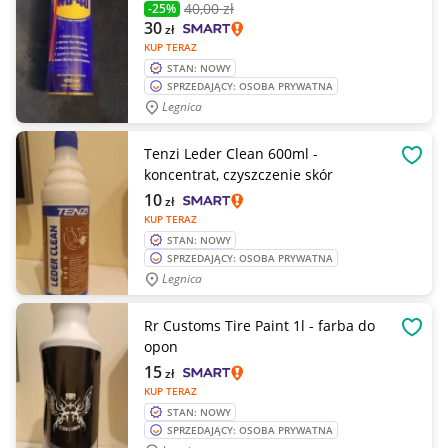
40
,00 zł
-25%
30
zł
KUP TERAZ
STAN: NOWY
SPRZEDAJĄCY: OSOBA PRYWATNA
Legnica
Tenzi Leder Clean 600ml -
OBSE
koncentrat, czyszczenie skór
10
zł
KUP TERAZ
STAN: NOWY
SPRZEDAJĄCY: OSOBA PRYWATNA
Legnica
Rr Customs Tire Paint 1l - farba do
OBSE
opon
15
zł
KUP TERAZ
STAN: NOWY
SPRZEDAJĄCY: OSOBA PRYWATNA