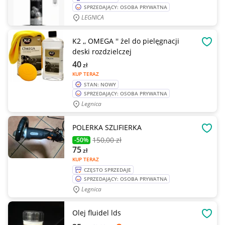
SPRZEDAJĄCY: OSOBA PRYWATNA
LEGNICA
K2 ,, OMEGA '' żel do pielęgnacji
OBSE
deski rozdzielczej
40
zł
KUP TERAZ
STAN: NOWY
SPRZEDAJĄCY: OSOBA PRYWATNA
Legnica
POLERKA SZLIFIERKA
OBSE
150
,00 zł
-50%
75
zł
KUP TERAZ
CZĘSTO SPRZEDAJE
SPRZEDAJĄCY: OSOBA PRYWATNA
Legnica
Olej fluidel lds
OBSE