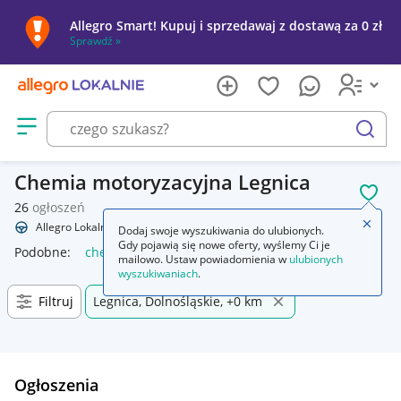
Allegro Smart! Kupuj i sprzedawaj z dostawą za 0 zł
Sprawdź »
Otwórz menu z kategoriami
szukaj
Chemia motoryzacyjna Legnica
POL
26
ogłoszeń
Zamkn
Allegro Lokalnie
Motoryzacja
Chemia
Dodaj swoje wyszukiwania do ulubionych.
Gdy pojawią się nowe oferty, wyślemy Ci je
Podobne:
chemia
chemia do basenu
chemia basenowa
n
mailowo. Ustaw powiadomienia w
ulubionych
wyszukiwaniach
.
Filtruj
Legnica, Dolnośląskie, +0 km
Ogłoszenia