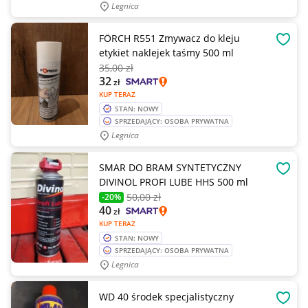
Legnica
FÖRCH R551 Zmywacz do kleju
OBSE
etykiet naklejek taśmy 500 ml
35
,00 zł
32
zł
KUP TERAZ
STAN: NOWY
SPRZEDAJĄCY: OSOBA PRYWATNA
Legnica
SMAR DO BRAM SYNTETYCZNY
OBSE
DIVINOL PROFI LUBE HHS 500 ml
50
,00 zł
-20%
40
zł
KUP TERAZ
STAN: NOWY
SPRZEDAJĄCY: OSOBA PRYWATNA
Legnica
WD 40 środek specjalistyczny
OBSE