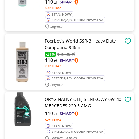
110
zł
KUP TERAZ
STAN: NOWY
SPRZEDAJĄCY: OSOBA PRYWATNA
Legnica
Poorboy's World SSR-3 Heavy Duty
OBSE
Compound 946ml
140
,00 zł
-21%
110
zł
KUP TERAZ
STAN: NOWY
SPRZEDAJĄCY: OSOBA PRYWATNA
Legnica
ORYGINALNY OLEJ SILNIKOWY 0W-40
OBSE
MERCEDES 229.5 AMG
119
zł
KUP TERAZ
STAN: NOWY
SPRZEDAJĄCY: OSOBA PRYWATNA
Legnica, Legnica