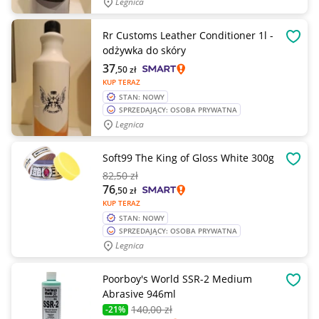
Legnica
Rr Customs Leather Conditioner 1l -
OBSE
odżywka do skóry
37
,50
zł
KUP TERAZ
STAN: NOWY
SPRZEDAJĄCY: OSOBA PRYWATNA
Legnica
Soft99 The King of Gloss White 300g
OBSE
82
,50 zł
76
,50
zł
KUP TERAZ
STAN: NOWY
SPRZEDAJĄCY: OSOBA PRYWATNA
Legnica
Poorboy's World SSR-2 Medium
OBSE
Abrasive 946ml
140
,00 zł
-21%