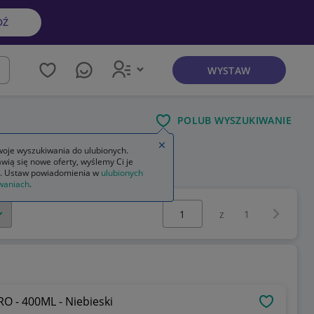
DŹ
WYSTAW
kaj
POLUB WYSZUKIWANIE
Zamknij wskazówkę
oje wyszukiwania do ulubionych.
wią się nowe oferty, wyślemy Ci je
. Ustaw powiadomienia w
ulubionych
waniach
.
Wybierz stronę:
Następna 
z
1
O - 400ML - Niebieski
OBSERWU