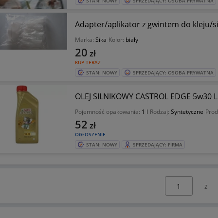
STAN: NOWY
SPRZEDAJĄCY: OSOBA PRYWATNA
Adapter/aplikator z gwintem do kleju/s
Marka:
Sika
Kolor:
biały
20
zł
KUP TERAZ
STAN: NOWY
SPRZEDAJĄCY: OSOBA PRYWATNA
OLEJ SILNIKOWY CASTROL EDGE 5w30 L
Pojemność opakowania:
1 l
Rodzaj:
Syntetyczne
Prod
52
zł
OGŁOSZENIE
STAN: NOWY
SPRZEDAJĄCY: FIRMA
Wybierz stronę: