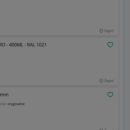
Żagań
O - 400ML - RAL 1021
OBSERWU
Żagań
7 mm
OBSERWU
ania:
oryginalne