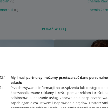
ościan
(5)
Chemia Raw
omorniki
(6)
Chemia Żern
POKAŻ WIĘCEJ
SDK)
My i nasi partnerzy możemy przetwarzać dane personaln
celach:
że
Przechowywanie informacji na urządzeniu lub dostęp do ni
Spersonalizowane reklamy i treści, pomiar reklam i treści, b
odbiorców i ulepszanie usług
.
Zapewnienie bezpieczeństwa,
zapobieganie oszustwom i naprawianie błędów
.
Dostarczani
prezentowanie reklam i treści
.
Zapisanie decyzji dotyczącyc