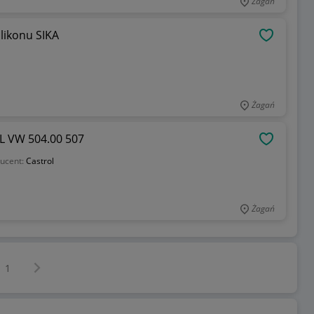
Żagań
ilikonu SIKA
OBSERWU
Żagań
L VW 504.00 507
OBSERWU
ucent:
Castrol
Żagań
Następna strona
z
1