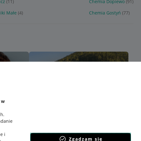
icz
(11)
Chemia Dopiewo
(91)
iki Małe
(4)
Chemia Gostyń
(77)
e w
ch
.
adanie
e i
Zgadzam się
h