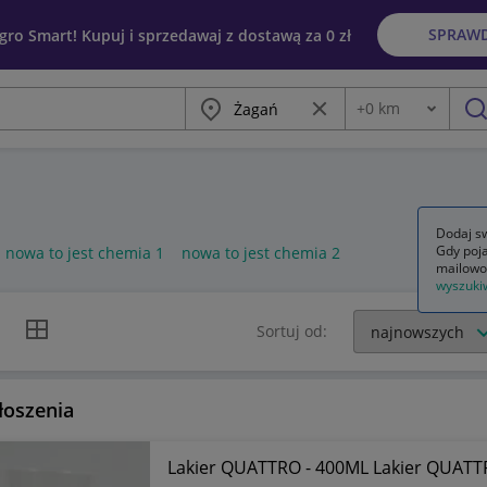
SPRAW
egro Smart! Kupuj i sprzedawaj z dostawą za 0 zł
Miasto
Wyczyść frazę
+
0
km
Odległość
szu
Dodaj sw
Gdy poja
nowa to jest chemia 1
nowa to jest chemia 2
mailowo
wyszuki
k listy
Widok siatki
Sortuj od:
łoszenia
Lakier QUATTRO - 400ML Lakier QUATTR