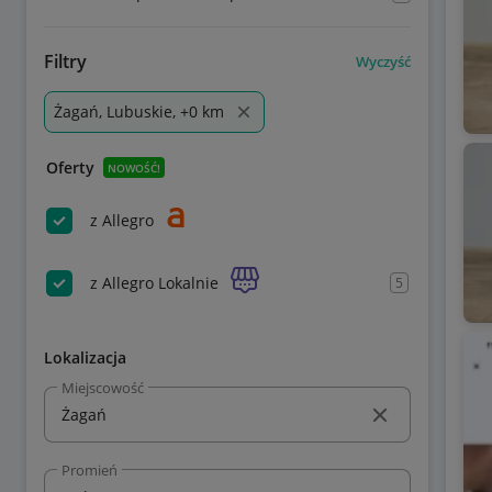
Filtry
Wyczyść
Żagań, Lubuskie, +0 km
Oferty
NOWOŚĆ!
z Allegro
z Allegro Lokalnie
5
Lokalizacja
Miejscowość
Promień