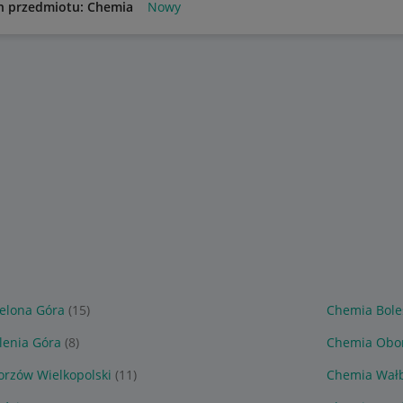
n przedmiotu: Chemia
Nowy
elona Góra
(15)
Chemia Bole
lenia Góra
(8)
Chemia Obo
rzów Wielkopolski
(11)
Chemia Wał