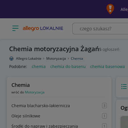
All
Otwórz menu z kategoriami
Chemia motoryzacyjna Żagań
5
ogłoszeń
Allegro Lokalnie
Motoryzacja
Chemia
Podobne:
chemia
chemia do basenu
chemia basenowa
Chemia
Wido
wróć do
Motoryzacja
Chemia blacharsko-lakiernicza
3
Og
Oleje silnikowe
1
Środki do napraw i zabezpieczania
1