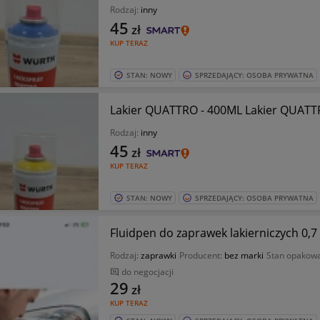
Rodzaj:
inny
45
zł
KUP TERAZ
STAN: NOWY
SPRZEDAJĄCY: OSOBA PRYWATNA
Lakier QUATTRO - 400ML Lakier QUATTR
Rodzaj:
inny
45
zł
KUP TERAZ
STAN: NOWY
SPRZEDAJĄCY: OSOBA PRYWATNA
Fluidpen do zaprawek lakierniczych 0,
Rodzaj:
zaprawki
Producent:
bez marki
Stan opakow
do negocjacji
29
zł
KUP TERAZ