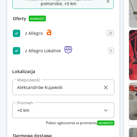
pomorskie, +0 km
Oferty
NOWOŚĆ!
z Allegro
28
z Allegro Lokalnie
6
Lokalizacja
Miejscowość
Promień
Pokaż ogłoszenia w promieniu
NOWOŚĆ!
Darmowa dostawa