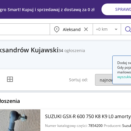
SPRAW
egro Smart! Kupuj i sprzedawaj z dostawą za 0 zł
Miasto
Wyczyść frazę
+
0
km
Odległość
szu
eksandrów Kujawski
34
ogłoszenia
Dodaj sw
Gdy poja
mailowo
wyszuki
k listy
Widok siatki
Sortuj od:
łoszenia
SUZUKI GSX-R 600 750 K8 K9 L0 amorty
Numer katalogowy części:
7854200
Producent:
Suzu