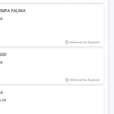
POMPA PALIWA
OE
Aleksandrów Kujawski
 600
OE
Aleksandrów Kujawski
na
ki OE