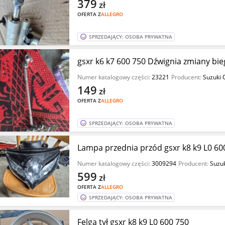
379
zł
OFERTA Z
ALLEGRO
SPRZEDAJĄCY: OSOBA PRYWATNA
gsxr k6 k7 600 750 Dźwignia zmiany bi
Numer katalogowy części:
23221
Producent:
Suzuki 
149
zł
OFERTA Z
ALLEGRO
SPRZEDAJĄCY: OSOBA PRYWATNA
Lampa przednia przód gsxr k8 k9 L0 60
Numer katalogowy części:
3009294
Producent:
Suzu
599
zł
OFERTA Z
ALLEGRO
SPRZEDAJĄCY: OSOBA PRYWATNA
Felga tył gsxr k8 k9 L0 600 750