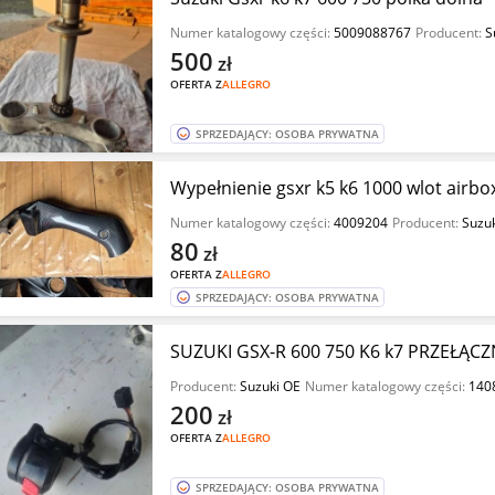
Numer katalogowy części:
5009088767
Producent:
S
500
zł
OFERTA Z
ALLEGRO
SPRZEDAJĄCY: OSOBA PRYWATNA
Wypełnienie gsxr k5 k6 1000 wlot airbo
Numer katalogowy części:
4009204
Producent:
Suzu
80
zł
OFERTA Z
ALLEGRO
SPRZEDAJĄCY: OSOBA PRYWATNA
SUZUKI GSX-R 600 750 K6 k7 PRZEŁĄC
Producent:
Suzuki OE
Numer katalogowy części:
140
200
zł
OFERTA Z
ALLEGRO
SPRZEDAJĄCY: OSOBA PRYWATNA