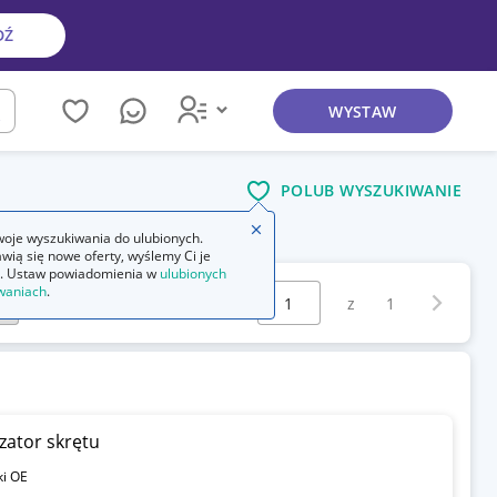
DŹ
WYSTAW
kaj
POLUB WYSZUKIWANIE
Zamknij wskazówkę
oje wyszukiwania do ulubionych.
wią się nowe oferty, wyślemy Ci je
. Ustaw powiadomienia w
ulubionych
Wybierz stronę:
waniach
.
Następna 
z
1
zator skrętu
ki OE