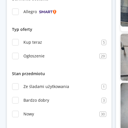
Allegro
Typ oferty
Kup teraz
5
Ogłoszenie
29
Stan przedmiotu
Ze śladami użytkowania
1
Bardzo dobry
3
Nowy
30