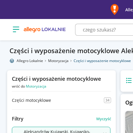
All
Otwórz menu z kategoriami
Części i wyposażenie motocyklowe Al
Allegro Lokalnie
Motoryzacja
Części i wyposażenie motocyklowe
Części i wyposażenie motocyklowe
Wido
wróć do
Motoryzacja
Części motocyklowe
34
Og
Filtry
Wyczyść
Aleksandrów Kujawski, Kujawsko-