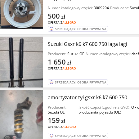
Numer katalogowy części:
3009294
Producent:
Suzu
500
zł
OFERTA Z
ALLEGRO
SPRZEDAJĄCY: OSOBA PRYWATNA
Suzuki Gsxr k6 k7 600 750 laga lagi
Producent:
Suzuki OE
Numer katalogowy części:
dse
1 650
zł
OFERTA Z
ALLEGRO
SPRZEDAJĄCY: OSOBA PRYWATNA
amortyzator tył gsxr k6 k7 600 750
Producent:
Jakość części (zgodnie z GVO):
O - 
Suzuki OE
producenta pojazdu (OE)
159
zł
OFERTA Z
ALLEGRO
SPRZEDAJĄCY: OSOBA PRYWATNA