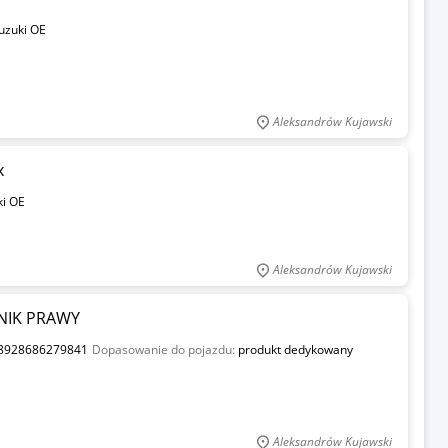
uzuki OE
Aleksandrów Kujawski
x
ki OE
Aleksandrów Kujawski
ZNIK PRAWY
8928686279841
Dopasowanie do pojazdu:
produkt dedykowany
Aleksandrów Kujawski