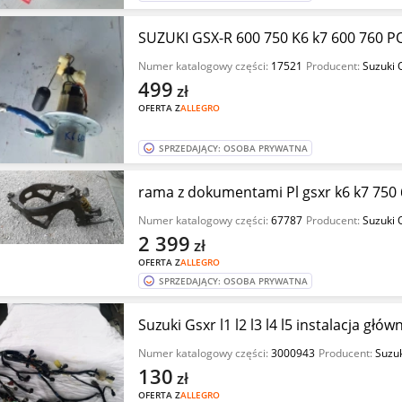
SUZUKI GSX-R 600 750 K6 k7 600 760 
Numer katalogowy części:
17521
Producent:
Suzuki 
499
zł
OFERTA Z
ALLEGRO
SPRZEDAJĄCY: OSOBA PRYWATNA
rama z dokumentami Pl gsxr k6 k7 750
Numer katalogowy części:
67787
Producent:
Suzuki 
2 399
zł
OFERTA Z
ALLEGRO
SPRZEDAJĄCY: OSOBA PRYWATNA
Suzuki Gsxr l1 l2 l3 l4 l5 instalacja głów
Numer katalogowy części:
3000943
Producent:
Suzu
130
zł
OFERTA Z
ALLEGRO