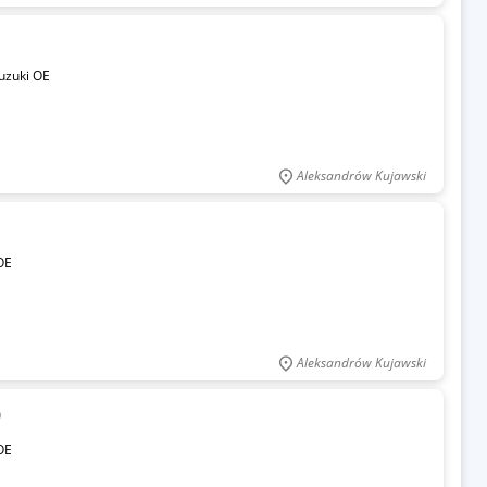
uzuki OE
Aleksandrów Kujawski
OE
Aleksandrów Kujawski
0
OE