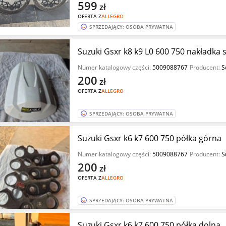
599
zł
OFERTA Z
ALLEGRO
SPRZEDAJĄCY: OSOBA PRYWATNA
Suzuki Gsxr k8 k9 L0 600 750 nakładka 
Numer katalogowy części:
5009088767
Producent:
S
200
zł
OFERTA Z
ALLEGRO
SPRZEDAJĄCY: OSOBA PRYWATNA
Suzuki Gsxr k6 k7 600 750 półka górna
Numer katalogowy części:
5009088767
Producent:
S
200
zł
OFERTA Z
ALLEGRO
SPRZEDAJĄCY: OSOBA PRYWATNA
Suzuki Gsxr k6 k7 600 750 półka dolna