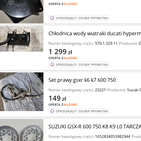
OFERTA Z
ALLEGRO
SPRZEDAJĄCY: OSOBA PRYWATNA
Chłodnica wody wiatraki ducati hyper
Numer katalogowy części:
570.1.329.11
Producent:
D
1 299
zł
OFERTA Z
ALLEGRO
SPRZEDAJĄCY: OSOBA PRYWATNA
Set prawy gsxr k6 k7 600 750
Numer katalogowy części:
23221
Producent:
Suzuki 
149
zł
OFERTA Z
ALLEGRO
SPRZEDAJĄCY: OSOBA PRYWATNA
SUZUKI GSX-R 600 750 K8 K9 L0 TAR
Numer katalogowy części:
1652834053982944
Prod