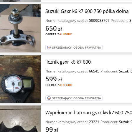
Suzuki Gsxr k6 k7 600 750 półka dolna
Numer katalogowy części:
5009088767
Producent:
S
650
zł
OFERTA Z
ALLEGRO
SPRZEDAJĄCY: OSOBA PRYWATNA
licznik gsxr k6 k7 600
Numer katalogowy części:
66545
Producent:
Suzuki 
599
zł
OFERTA Z
ALLEGRO
SPRZEDAJĄCY: OSOBA PRYWATNA
Wypełnienie batman gsxr k6 k7 600 75
Numer katalogowy części:
23221
Producent:
Suzuki 
99
zł