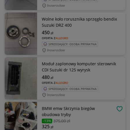
Inowrocław
Wolne koło rorusznika sprzęgło bendix
Suzuki DRZ 400
450
zł
OFERTA Z
ALLEGRO
SPRZEDAJĄCY: OSOBA PRYWATNA
Inowrocław
Moduł zaplonowy komputer sterownik
CDI Suzuki dr 125 wyrysk
480
zł
OFERTA Z
ALLEGRO
SPRZEDAJĄCY: OSOBA PRYWATNA
Inowrocław
BMW emw Skrzynia biegów
OBSE
obudowa tryby
375
,00 zł
-13%
325
zł