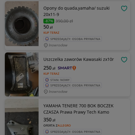
Opony do quada,yamaha/ suzuki
OBSE
20x11-9
390
,00 zł
-87%
50
zł
KUP TERAZ
SPRZEDAJĄCY: OSOBA PRYWATNA
Inowrocław
Uszczelka zaworów Kawasaki zx10r
OBSE
250
zł
KUP TERAZ
STAN: NOWY
SPRZEDAJĄCY: OSOBA PRYWATNA
Inowrocław
YAMAHA TENERE 700 BOK BOCZEK
CZASZA Prawa Prawy Tech Kamo
350
zł
OFERTA Z
ALLEGRO
SPRZEDAJĄCY: OSOBA PRYWATNA