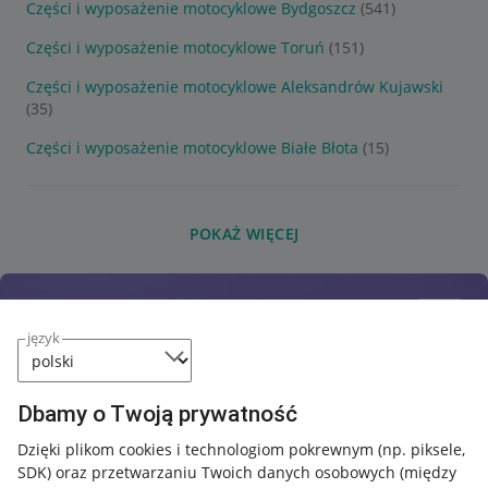
Części i wyposażenie motocyklowe Bydgoszcz
(541)
Części i wyposażenie motocyklowe Toruń
(151)
Części i wyposażenie motocyklowe Aleksandrów Kujawski
(35)
Części i wyposażenie motocyklowe Białe Błota
(15)
POKAŻ WIĘCEJ
język
Dbamy o Twoją prywatność
Dzięki plikom cookies i technologiom pokrewnym
(np. piksele,
SDK)
oraz przetwarzaniu Twoich danych osobowych
(między