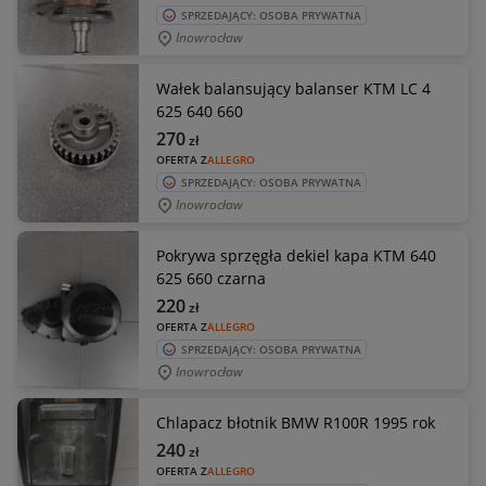
SPRZEDAJĄCY: OSOBA PRYWATNA
Inowrocław
Wałek balansujący balanser KTM LC 4
625 640 660
270
zł
OFERTA Z
ALLEGRO
SPRZEDAJĄCY: OSOBA PRYWATNA
Inowrocław
Pokrywa sprzęgła dekiel kapa KTM 640
625 660 czarna
220
zł
OFERTA Z
ALLEGRO
SPRZEDAJĄCY: OSOBA PRYWATNA
Inowrocław
Chlapacz błotnik BMW R100R 1995 rok
240
zł
OFERTA Z
ALLEGRO