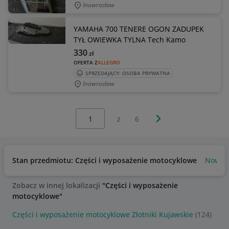
Inowrocław
YAMAHA 700 TENERE OGON ZADUPEK
TYŁ OWIEWKA TYLNA Tech Kamo
330
zł
OFERTA Z
ALLEGRO
SPRZEDAJĄCY: OSOBA PRYWATNA
Inowrocław
Wybierz stronę:
Następna strona
z
6
Stan przedmiotu: Części i wyposażenie motocyklowe
Nowy
Zobacz w innej lokalizacji
"Części i wyposażenie
motocyklowe"
Części i wyposażenie motocyklowe Złotniki Kujawskie
(124)