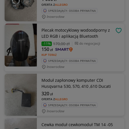
OFERTA Z
ALLEGRO
SPRZEDAJĄCY: OSOBA PRYWATNA
Inowrocław
Plecak motocyklowy wodoodporny z
OBSE
LED RGB i aplikacją Bluetooth
170
,00 zł
do negocjacji
-11%
150
zł
KUP TERAZ
SPRZEDAJĄCY: OSOBA PRYWATNA
Inowrocław
Moduł zapłonowy komputer CDI
Husqvarna 530, 570, 410 ,610 Ducati
320
zł
OFERTA Z
ALLEGRO
SPRZEDAJĄCY: OSOBA PRYWATNA
Inowrocław
Cewka moduł cewkomoduł TM 14 -05