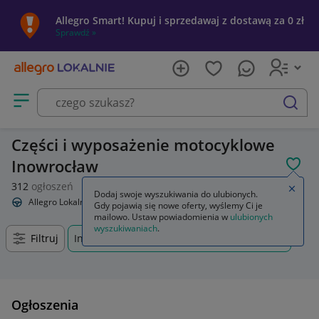
Allegro Smart! Kupuj i sprzedawaj z dostawą za 0 zł
Sprawdź »
Otwórz menu z kategoriami
szukaj
Części i wyposażenie motocyklowe
Inowrocław
POL
312
ogłoszeń
Zamkn
Dodaj swoje wyszukiwania do ulubionych.
Allegro Lokalnie
Motoryzacja
Części i wyposażenie motocyklowe
Gdy pojawią się nowe oferty, wyślemy Ci je
mailowo. Ustaw powiadomienia w
ulubionych
wyszukiwaniach
.
Filtruj
Inowrocław, Kujawsko-pomorskie, +0 km
Ogłoszenia