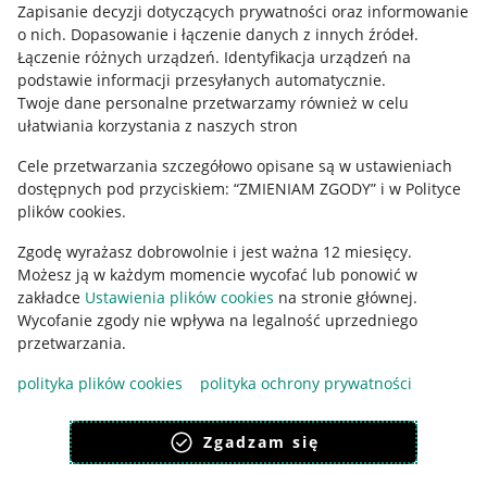
Informacje prawne
Zapisanie decyzji dotyczących prywatności oraz informowanie
o nich
.
Dopasowanie i łączenie danych z innych źródeł
.
Regulamin
Łączenie różnych urządzeń
.
Identyfikacja urządzeń na
podstawie informacji przesyłanych automatycznie
.
Polityka plików "cookies"
Twoje dane personalne przetwarzamy również w celu
ułatwiania korzystania z naszych stron
Ustawienia plików "cookies"
Cele przetwarzania szczegółowo opisane są w ustawieniach
Udostępnianie lokalizacji
dostępnych pod przyciskiem: “ZMIENIAM ZGODY” i w Polityce
Informacje dla Aktu o Usługach Cyfrowych
plików cookies.
Zgodę wyrażasz dobrowolnie i jest ważna 12 miesięcy.
Pobierz aplikację
Możesz ją w każdym momencie wycofać lub ponowić w
zakładce
Ustawienia plików cookies
na stronie głównej.
Wycofanie zgody nie wpływa na legalność uprzedniego
przetwarzania.
polityka plików cookies
polityka ochrony prywatności
Zgadzam się