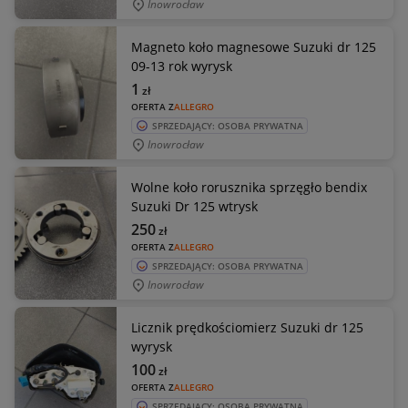
Inowrocław
Magneto koło magnesowe Suzuki dr 125
09-13 rok wyrysk
1
zł
OFERTA Z
ALLEGRO
SPRZEDAJĄCY: OSOBA PRYWATNA
Inowrocław
Wolne koło rorusznika sprzęgło bendix
Suzuki Dr 125 wtrysk
250
zł
OFERTA Z
ALLEGRO
SPRZEDAJĄCY: OSOBA PRYWATNA
Inowrocław
Licznik prędkościomierz Suzuki dr 125
wyrysk
100
zł
OFERTA Z
ALLEGRO
SPRZEDAJĄCY: OSOBA PRYWATNA