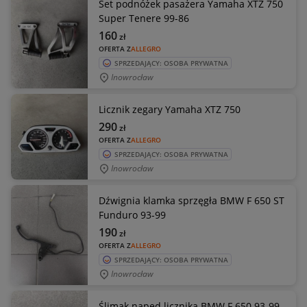
Set podnóżek pasażera Yamaha XTZ 750
Super Tenere 99-86
160
zł
OFERTA Z
ALLEGRO
SPRZEDAJĄCY: OSOBA PRYWATNA
Inowrocław
Licznik zegary Yamaha XTZ 750
290
zł
OFERTA Z
ALLEGRO
SPRZEDAJĄCY: OSOBA PRYWATNA
Inowrocław
Dźwignia klamka sprzęgła BMW F 650 ST
Funduro 93-99
190
zł
OFERTA Z
ALLEGRO
SPRZEDAJĄCY: OSOBA PRYWATNA
Inowrocław
Ślimak napęd licznika BMW F 650 93-99