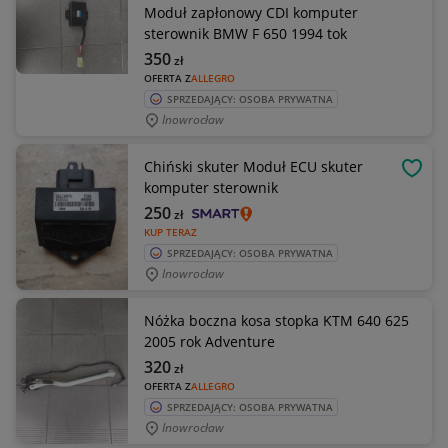
Moduł zapłonowy CDI komputer
sterownik BMW F 650 1994 tok
350
zł
OFERTA Z
ALLEGRO
SPRZEDAJĄCY: OSOBA PRYWATNA
Inowrocław
Chiński skuter Moduł ECU skuter
OBSE
komputer sterownik
250
zł
KUP TERAZ
SPRZEDAJĄCY: OSOBA PRYWATNA
Inowrocław
Nóżka boczna kosa stopka KTM 640 625
2005 rok Adventure
320
zł
OFERTA Z
ALLEGRO
SPRZEDAJĄCY: OSOBA PRYWATNA
Inowrocław