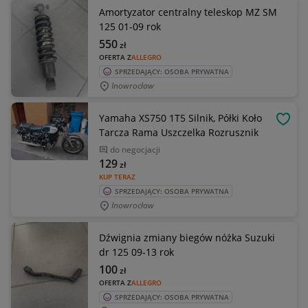
Amortyzator centralny teleskop MZ SM
125 01-09 rok
550
zł
OFERTA Z
ALLEGRO
SPRZEDAJĄCY: OSOBA PRYWATNA
Inowrocław
Yamaha XS750 1T5 Silnik, Półki Koło
OBSE
Tarcza Rama Uszczelka Rozrusznik
do negocjacji
129
zł
KUP TERAZ
SPRZEDAJĄCY: OSOBA PRYWATNA
Inowrocław
Dźwignia zmiany biegów nóżka Suzuki
dr 125 09-13 rok
100
zł
OFERTA Z
ALLEGRO
SPRZEDAJĄCY: OSOBA PRYWATNA