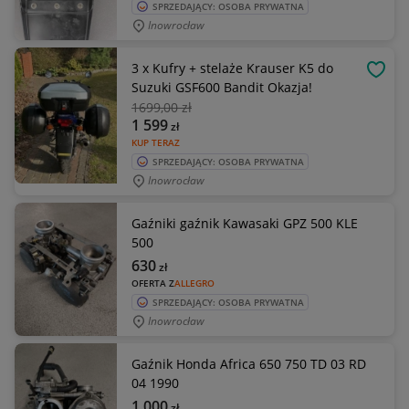
SPRZEDAJĄCY: OSOBA PRYWATNA
Inowrocław
3 x Kufry + stelaże Krauser K5 do
OBSE
Suzuki GSF600 Bandit Okazja!
1699
,00 zł
1 599
zł
KUP TERAZ
SPRZEDAJĄCY: OSOBA PRYWATNA
Inowrocław
Gaźniki gaźnik Kawasaki GPZ 500 KLE
500
630
zł
OFERTA Z
ALLEGRO
SPRZEDAJĄCY: OSOBA PRYWATNA
Inowrocław
Gaźnik Honda Africa 650 750 TD 03 RD
04 1990
1 000
zł