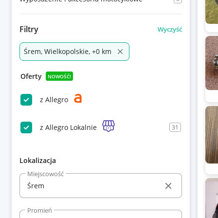
Filtry
Wyczyść
Śrem, Wielkopolskie, +0 km
Oferty
NOWOŚĆ!
z Allegro
z Allegro Lokalnie
31
Lokalizacja
Miejscowość
Promień