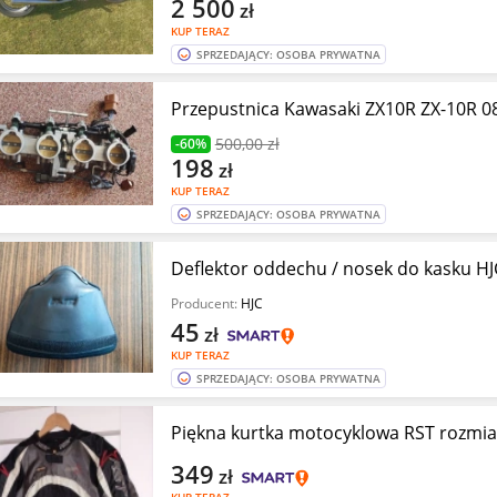
2 500
zł
KUP TERAZ
SPRZEDAJĄCY: OSOBA PRYWATNA
Przepustnica Kawasaki ZX10R ZX-10R 08-
500
,00 zł
-60%
198
zł
KUP TERAZ
SPRZEDAJĄCY: OSOBA PRYWATNA
Deflektor oddechu / nosek do kasku HJ
Producent:
HJC
45
zł
KUP TERAZ
SPRZEDAJĄCY: OSOBA PRYWATNA
Piękna kurtka motocyklowa RST rozmiar
349
zł