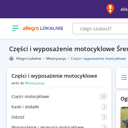
All
Otwórz menu z kategoriami
Części i wyposażenie motocyklowe Śr
Allegro Lokalnie
Motoryzacja
Części i wyposażenie motocyklowe
Części i wyposażenie motocyklowe
Wido
wróć do
Motoryzacja
Części motocyklowe
20
Og
Kaski i dodatki
3
Odzież
5
Wyposażenie i akcesoria motocyklowe
3