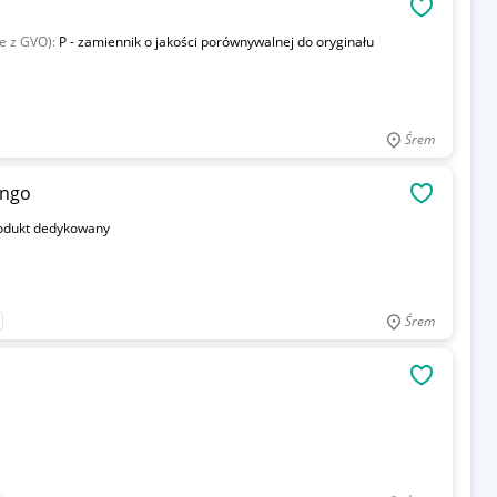
OBSERWU
ie z GVO):
P - zamiennik o jakości porównywalnej do oryginału
Śrem
ango
OBSERWU
odukt dedykowany
Śrem
OBSERWU