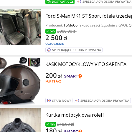
DOSTAWA 0 ZŁ
SPRZEDAJĄCY: OSOBA PRYWATNA
Ford S-Max MK1 ST Sport fotele trzecieg
Producent:
FoMoCo
Jakość części (zgodnie z GVO):
O 
3000
,00 zł
-16%
2 500
zł
OGŁOSZENIE
SPRZEDAJĄCY: OSOBA PRYWATNA
KASK MOTOCYKLOWY VITO SARENTA
200
zł
KUP TERAZ
STAN: NOWY
SPRZEDAJĄCY: OSOBA PRYWATNA
Kurtka motocyklowa roleff
210
,00 zł
-14%
180
zł