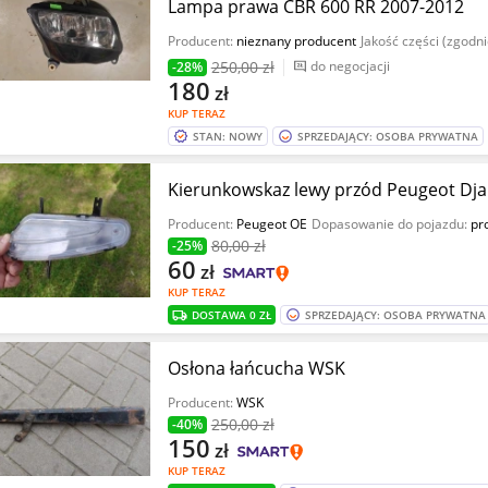
Lampa prawa CBR 600 RR 2007-2012
Producent:
nieznany producent
Jakość części (zgodn
250
,00 zł
do negocjacji
-28%
180
zł
KUP TERAZ
STAN: NOWY
SPRZEDAJĄCY: OSOBA PRYWATNA
Kierunkowskaz lewy przód Peugeot Dj
Producent:
Peugeot OE
Dopasowanie do pojazdu:
pr
80
,00 zł
-25%
60
zł
KUP TERAZ
DOSTAWA 0 ZŁ
SPRZEDAJĄCY: OSOBA PRYWATNA
Osłona łańcucha WSK
Producent:
WSK
250
,00 zł
-40%
150
zł
KUP TERAZ