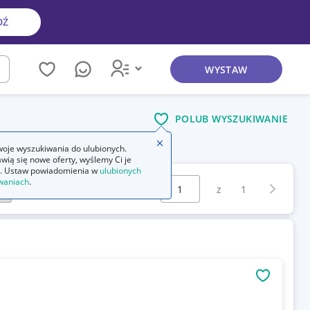
DŹ
WYSTAW
kaj
POLUB WYSZUKIWANIE
Zamknij wskazówkę
oje wyszukiwania do ulubionych.
wią się nowe oferty, wyślemy Ci je
. Ustaw powiadomienia w
ulubionych
Wybierz stronę:
waniach
.
Następna 
z
1
OBSERWU