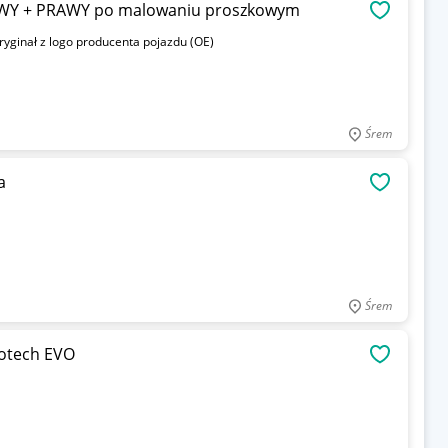
EWY + PRAWY po malowaniu proszkowym
OBSERWU
oryginał z logo producenta pojazdu (OE)
Śrem
a
OBSERWU
Śrem
otech EVO
OBSERWU