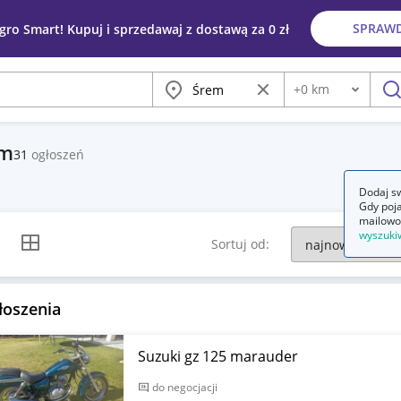
SPRAW
egro Smart! Kupuj i sprzedawaj z dostawą za 0 zł
Miasto
Wyczyść frazę
+
0
km
Odległość
szu
em
31
ogłoszeń
Dodaj sw
Gdy poja
mailowo
wyszuki
k listy
Widok siatki
Sortuj od:
łoszenia
Suzuki gz 125 marauder
do negocjacji