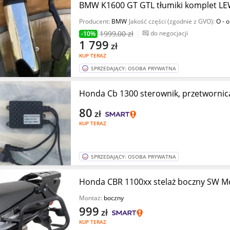
BMW K1600 GT GTL tłumiki komplet L
Producent:
BMW
Jakość części (zgodnie z GVO):
O - 
1999
,00 zł
do negocjacji
-10%
1 799
zł
KUP TERAZ
SPRZEDAJĄCY: OSOBA PRYWATNA
Honda Cb 1300 sterownik, przetwornic
80
zł
KUP TERAZ
SPRZEDAJĄCY: OSOBA PRYWATNA
Honda CBR 1100xx stelaż boczny SW M
Montaż:
boczny
999
zł
KUP TERAZ