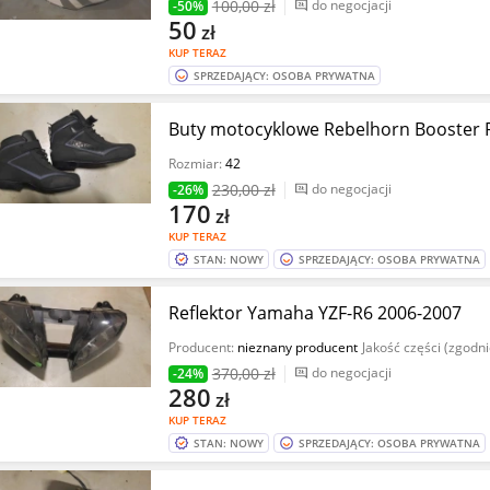
100
,00 zł
do negocjacji
-50%
50
zł
KUP TERAZ
SPRZEDAJĄCY: OSOBA PRYWATNA
Buty motocyklowe Rebelhorn Booster R
Rozmiar:
42
230
,00 zł
do negocjacji
-26%
170
zł
KUP TERAZ
STAN: NOWY
SPRZEDAJĄCY: OSOBA PRYWATNA
Reflektor Yamaha YZF-R6 2006-2007
Producent:
nieznany producent
Jakość części (zgodn
370
,00 zł
do negocjacji
-24%
280
zł
KUP TERAZ
STAN: NOWY
SPRZEDAJĄCY: OSOBA PRYWATNA