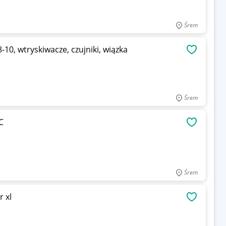
Śrem
10, wtryskiwacze, czujniki, wiązka
OBSERWU
Śrem
C
OBSERWU
Śrem
 xl
OBSERWU