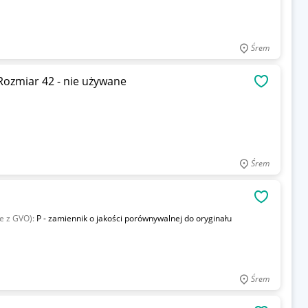
Śrem
ozmiar 42 - nie używane
OBSERWU
Śrem
OBSERWU
ie z GVO):
P - zamiennik o jakości porównywalnej do oryginału
Śrem