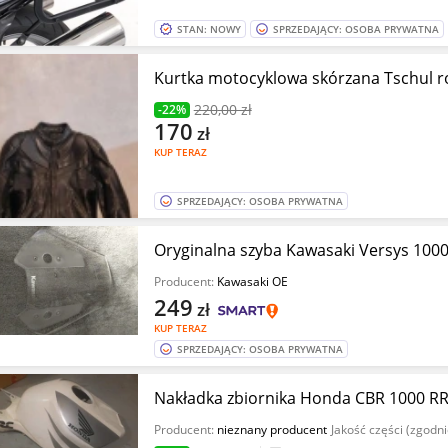
STAN: NOWY
SPRZEDAJĄCY: OSOBA PRYWATNA
Kurtka motocyklowa skórzana Tschul r
220
,00 zł
-22%
170
zł
KUP TERAZ
SPRZEDAJĄCY: OSOBA PRYWATNA
Oryginalna szyba Kawasaki Versys 1000
Producent:
Kawasaki OE
249
zł
KUP TERAZ
SPRZEDAJĄCY: OSOBA PRYWATNA
Nakładka zbiornika Honda CBR 1000 R
Producent:
nieznany producent
Jakość części (zgodn