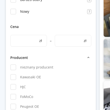
Nowy
7
Cena
zł
–
zł
Producent
nieznany producent
Kawasaki OE
HJC
FoMoCo
Peugeot OE