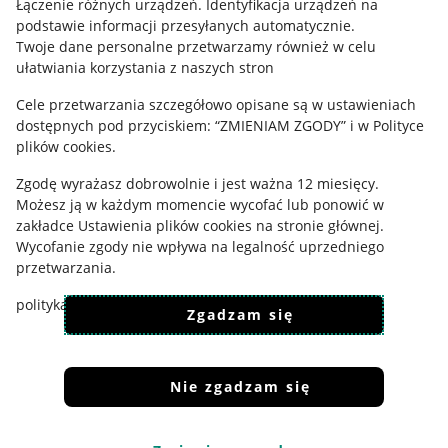
Łączenie różnych urządzeń
.
Identyfikacja urządzeń na
podstawie informacji przesyłanych automatycznie
.
Ustawienia plików "cookies"
Twoje dane personalne przetwarzamy również w celu
Udostępnianie lokalizacji
ułatwiania korzystania z naszych stron
Informacje dla Aktu o Usługach Cyfrowych
Cele przetwarzania szczegółowo opisane są w ustawieniach
dostępnych pod przyciskiem: “ZMIENIAM ZGODY” i w Polityce
Pobierz aplikację
plików cookies.
Zgodę wyrażasz dobrowolnie i jest ważna 12 miesięcy.
Możesz ją w każdym momencie wycofać lub ponowić w
zakładce
Ustawienia plików cookies
na stronie głównej.
Wycofanie zgody nie wpływa na legalność uprzedniego
przetwarzania.
polityka plików cookies
polityka ochrony prywatności
Zgadzam się
Nie zgadzam się
Korzystanie z serwisu oznacza akceptację
regulaminu
.