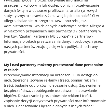
Wyrażając zgodę na przechowywanie informacji na
urządzeniu końcowym lub dostęp do nich i przetwarzanie
danych (w tym w obszarze profilowania, analiz rynkowych i
statystycznych) sprawiasz, że łatwiej będzie odnaleźć Ci w
Allegro dokładnie to, czego szukasz i potrzebujesz.
Administratorem Twoich danych osobowych będzie Allegro a
Przydatne informacje
w niektórych przypadkach nasi partnerzy (
17
partnerów
), w
tym tzw. “Zaufani Partnerzy IAB Europe” (
9
partnerów
).
Jak to działa
Informacja o celach przetwarzania danych osobowych przez
naszych partnerów znajduje się w ich politykach ochrony
Napisz do nas
prywatności.
Allegro Gadane dla sprzedających
My i nasi partnerzy możemy przetwarzać dane personalne
Allegro Gadane dla kupujących
w celach:
Przechowywanie informacji na urządzeniu lub dostęp do
Mapa miejscowości
nich
.
Spersonalizowane reklamy i treści, pomiar reklam i
treści, badanie odbiorców i ulepszanie usług
.
Zapewnienie
Informacje prawne
bezpieczeństwa, zapobieganie oszustwom i naprawianie
błędów
.
Dostarczanie i prezentowanie reklam i treści
.
Regulamin
Zapisanie decyzji dotyczących prywatności oraz informowanie
o nich
.
Dopasowanie i łączenie danych z innych źródeł
.
Polityka plików "cookies"