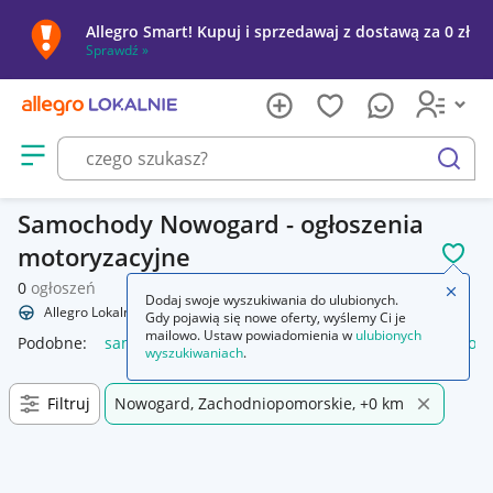
Allegro Smart! Kupuj i sprzedawaj z dostawą za 0 zł
Sprawdź »
Otwórz menu z kategoriami
szukaj
Samochody Nowogard - ogłoszenia
motoryzacyjne
POL
0
ogłoszeń
Zamkn
Dodaj swoje wyszukiwania do ulubionych.
Allegro Lokalnie
Motoryzacja
Samochody
Gdy pojawią się nowe oferty, wyślemy Ci je
mailowo. Ustaw powiadomienia w
ulubionych
Podobne:
samochody
samochody osobowe używane
lego 
wyszukiwaniach
.
Filtruj
Nowogard, Zachodniopomorskie, +0 km