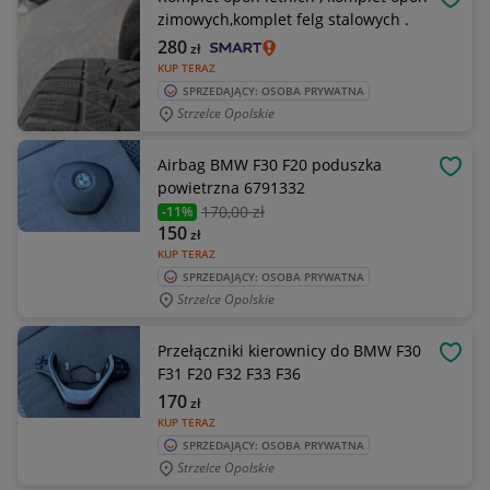
OBSE
zimowych,komplet felg stalowych .
280
zł
KUP TERAZ
SPRZEDAJĄCY: OSOBA PRYWATNA
Strzelce Opolskie
Airbag BMW F30 F20 poduszka
OBSE
powietrzna 6791332
170
,00 zł
-11%
150
zł
KUP TERAZ
SPRZEDAJĄCY: OSOBA PRYWATNA
Strzelce Opolskie
Przełączniki kierownicy do BMW F30
OBSE
F31 F20 F32 F33 F36
170
zł
KUP TERAZ
SPRZEDAJĄCY: OSOBA PRYWATNA
Strzelce Opolskie