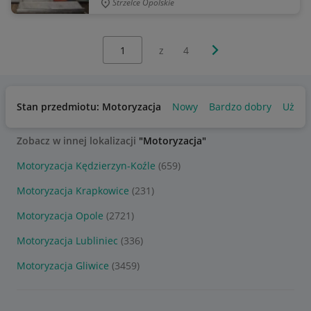
Strzelce Opolskie
Wybierz stronę:
Następna strona
z
4
Stan przedmiotu: Motoryzacja
Nowy
Bardzo dobry
Używ
Zobacz w innej lokalizacji
"Motoryzacja"
Motoryzacja Kędzierzyn-Koźle
(659)
Motoryzacja Krapkowice
(231)
Motoryzacja Opole
(2721)
Motoryzacja Lubliniec
(336)
Motoryzacja Gliwice
(3459)