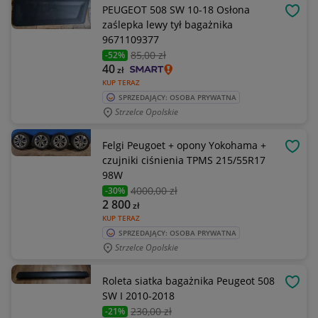
PEUGEOT 508 SW 10-18 Osłona
OBSE
zaślepka lewy tył bagażnika
9671109377
85
,00 zł
-52%
40
zł
KUP TERAZ
SPRZEDAJĄCY: OSOBA PRYWATNA
Strzelce Opolskie
Felgi Peugoet + opony Yokohama +
OBSE
czujniki ciśnienia TPMS 215/55R17
98W
4000
,00 zł
-30%
2 800
zł
KUP TERAZ
SPRZEDAJĄCY: OSOBA PRYWATNA
Strzelce Opolskie
Roleta siatka bagażnika Peugeot 508
OBSE
SW I 2010-2018
230
,00 zł
-21%