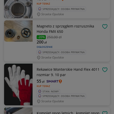
KUP TERAZ
SPRZEDAJĄCY: OSOBA PRYWATNA
Strzelce Opolskie
Magneto z sprzęgłem rozrusznika
OBSE
Honda FMX 650
250
,00 zł
-20%
200
zł
OGŁOSZENIE
SPRZEDAJĄCY: OSOBA PRYWATNA
Strzelce Opolskie
Rekawice Monterskie Hand Flex 4011
OBSE
rozmiar 9. 10 par
55
zł
KUP TERAZ
STAN: NOWY
SPRZEDAJĄCY: OSOBA PRYWATNA
Strzelce Opolskie
Komplet opon letnich , komplet opon