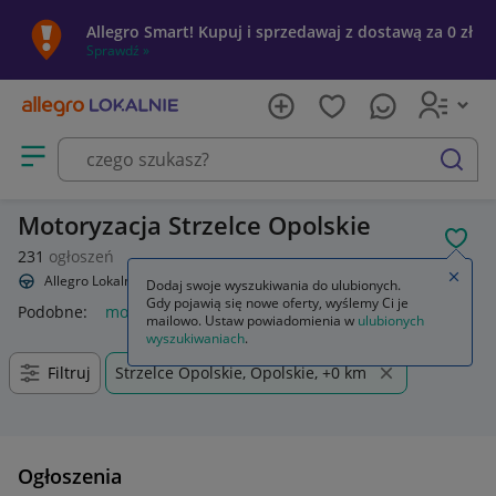
Allegro Smart! Kupuj i sprzedawaj z dostawą za 0 zł
Sprawdź »
Otwórz menu z kategoriami
szukaj
Motoryzacja Strzelce Opolskie
POL
231
ogłoszeń
Zamkn
Allegro Lokalnie
Motoryzacja
Dodaj swoje wyszukiwania do ulubionych.
Gdy pojawią się nowe oferty, wyślemy Ci je
Podobne:
motoryzacja
motoryzacja samochody osobowe
cz
mailowo. Ustaw powiadomienia w
ulubionych
wyszukiwaniach
.
Filtruj
Strzelce Opolskie, Opolskie, +0 km
Ogłoszenia