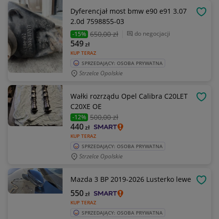
Dyferencjał most bmw e90 e91 3.07
OBSE
2.0d 7598855-03
650
,00 zł
do negocjacji
-15%
549
zł
KUP TERAZ
SPRZEDAJĄCY: OSOBA PRYWATNA
Strzelce Opolskie
Wałki rozrządu Opel Calibra C20LET
OBSE
C20XE OE
500
,00 zł
-12%
440
zł
KUP TERAZ
SPRZEDAJĄCY: OSOBA PRYWATNA
Strzelce Opolskie
Mazda 3 BP 2019-2026 Lusterko lewe
OBSE
550
zł
KUP TERAZ
SPRZEDAJĄCY: OSOBA PRYWATNA