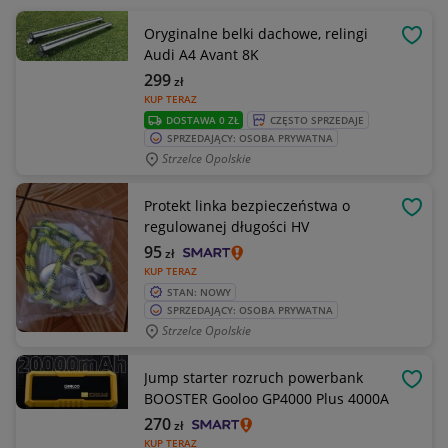
Oryginalne belki dachowe, relingi
OBSE
Audi A4 Avant 8K
299
zł
KUP TERAZ
DOSTAWA 0 ZŁ
CZĘSTO SPRZEDAJE
SPRZEDAJĄCY: OSOBA PRYWATNA
Strzelce Opolskie
Protekt linka bezpieczeństwa o
OBSE
regulowanej długości HV
95
zł
KUP TERAZ
STAN: NOWY
SPRZEDAJĄCY: OSOBA PRYWATNA
Strzelce Opolskie
Jump starter rozruch powerbank
OBSE
BOOSTER Gooloo GP4000 Plus 4000A
270
zł
KUP TERAZ