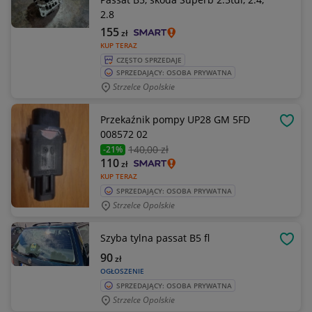
2.8
155
zł
KUP TERAZ
CZĘSTO SPRZEDAJE
SPRZEDAJĄCY: OSOBA PRYWATNA
Strzelce Opolskie
Przekaźnik pompy UP28 GM 5FD
OBSE
008572 02
140
,00 zł
-21%
110
zł
KUP TERAZ
SPRZEDAJĄCY: OSOBA PRYWATNA
Strzelce Opolskie
Szyba tylna passat B5 fl
OBSE
90
zł
OGŁOSZENIE
SPRZEDAJĄCY: OSOBA PRYWATNA
Strzelce Opolskie