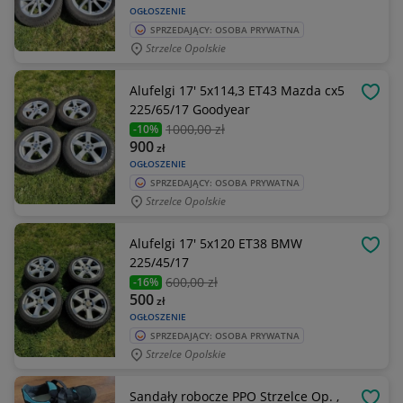
OGŁOSZENIE
SPRZEDAJĄCY: OSOBA PRYWATNA
Strzelce Opolskie
Alufelgi 17' 5x114,3 ET43 Mazda cx5
OBSE
225/65/17 Goodyear
1000
,00 zł
-10%
900
zł
OGŁOSZENIE
SPRZEDAJĄCY: OSOBA PRYWATNA
Strzelce Opolskie
Alufelgi 17' 5x120 ET38 BMW
OBSE
225/45/17
600
,00 zł
-16%
500
zł
OGŁOSZENIE
SPRZEDAJĄCY: OSOBA PRYWATNA
Strzelce Opolskie
Sandały robocze PPO Strzelce Op. ,