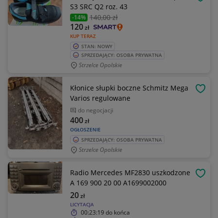
OBSE
S3 SRC Q2 roz. 43
140
,00 zł
-14%
120
zł
KUP TERAZ
STAN: NOWY
SPRZEDAJĄCY: OSOBA PRYWATNA
Strzelce Opolskie
Kłonice słupki boczne Schmitz Mega
OBSE
Varios regulowane
do negocjacji
400
zł
OGŁOSZENIE
SPRZEDAJĄCY: OSOBA PRYWATNA
Strzelce Opolskie
Radio Mercedes MF2830 uszkodzone
OBSE
A 169 900 20 00 A1699002000
20
zł
LICYTACJA
00:23:19
do końca