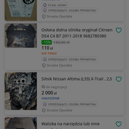
STAN: NOWY
SPRZEDAJĄCY: OSOBA PRYWATNA
Strzelce Opolskie
Osłona dolna silnika oryginał Citroen
OBSE
DS4 C4 B7 2011-2018 9682780380
130
,00 zł
-15%
110
zł
KUP TERAZ
SPRZEDAJĄCY: OSOBA PRYWATNA
Strzelce Opolskie
Silnik Nissan Altima (L33) X-Trail , 2,5
OBSE
do negocjacji
2 000
zł
OGŁOSZENIE
SPRZEDAJĄCY: OSOBA PRYWATNA
Strzelce Opolskie
Walizka na narzędzia lub inne
OBSE