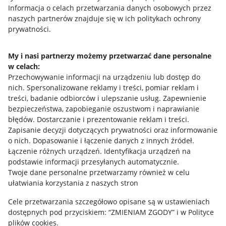
Przydatne informacje
Informacja o celach przetwarzania danych osobowych przez
naszych partnerów znajduje się w ich politykach ochrony
prywatności.
Jak to działa
Napisz do nas
My i nasi partnerzy możemy przetwarzać dane personalne
w celach:
Allegro Gadane dla sprzedających
Przechowywanie informacji na urządzeniu lub dostęp do
Allegro Gadane dla kupujących
nich
.
Spersonalizowane reklamy i treści, pomiar reklam i
treści, badanie odbiorców i ulepszanie usług
.
Zapewnienie
Mapa miejscowości
bezpieczeństwa, zapobieganie oszustwom i naprawianie
błędów
.
Dostarczanie i prezentowanie reklam i treści
.
Informacje prawne
Zapisanie decyzji dotyczących prywatności oraz informowanie
o nich
.
Dopasowanie i łączenie danych z innych źródeł
.
Regulamin
Łączenie różnych urządzeń
.
Identyfikacja urządzeń na
podstawie informacji przesyłanych automatycznie
.
Polityka plików "cookies"
Twoje dane personalne przetwarzamy również w celu
ułatwiania korzystania z naszych stron
Ustawienia plików "cookies"
Cele przetwarzania szczegółowo opisane są w ustawieniach
Udostępnianie lokalizacji
dostępnych pod przyciskiem: “ZMIENIAM ZGODY” i w Polityce
Informacje dla Aktu o Usługach Cyfrowych
plików cookies.