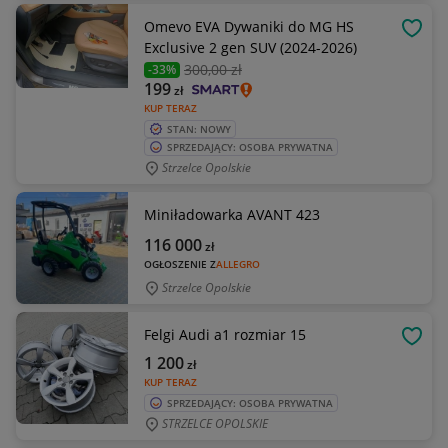
Omevo EVA Dywaniki do MG HS
OBSE
Exclusive 2 gen SUV (2024-2026)
300
,00 zł
-33%
199
zł
KUP TERAZ
STAN: NOWY
SPRZEDAJĄCY: OSOBA PRYWATNA
Strzelce Opolskie
Miniładowarka AVANT 423
116 000
zł
OGŁOSZENIE Z
ALLEGRO
Strzelce Opolskie
Felgi Audi a1 rozmiar 15
OBSE
1 200
zł
KUP TERAZ
SPRZEDAJĄCY: OSOBA PRYWATNA
STRZELCE OPOLSKIE