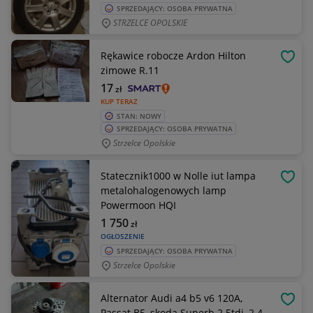
SPRZEDAJĄCY: OSOBA PRYWATNA
STRZELCE OPOLSKIE
Rękawice robocze Ardon Hilton
OBSE
zimowe R.11
17
zł
KUP TERAZ
STAN: NOWY
SPRZEDAJĄCY: OSOBA PRYWATNA
Strzelce Opolskie
Statecznik1000 w Nolle iut lampa
OBSE
metalohalogenowych lamp
Powermoon HQI
1 750
zł
OGŁOSZENIE
SPRZEDAJĄCY: OSOBA PRYWATNA
Strzelce Opolskie
Alternator Audi a4 b5 v6 120A,
OBSE
Passat B5, skoda Superb 2.5tdi, 2.4,