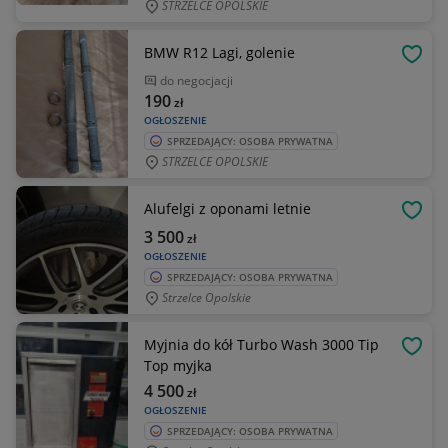
STRZELCE OPOLSKIE
BMW R12 Lagi, golenie
OBSE
do negocjacji
190
zł
OGŁOSZENIE
SPRZEDAJĄCY: OSOBA PRYWATNA
STRZELCE OPOLSKIE
Alufelgi z oponami letnie
OBSE
3 500
zł
OGŁOSZENIE
SPRZEDAJĄCY: OSOBA PRYWATNA
Strzelce Opolskie
Myjnia do kół Turbo Wash 3000 Tip
OBSE
Top myjka
4 500
zł
OGŁOSZENIE
SPRZEDAJĄCY: OSOBA PRYWATNA