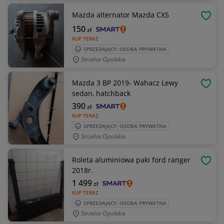
Mazda alternator Mazda CX5
OBSE
150
zł
KUP TERAZ
SPRZEDAJĄCY: OSOBA PRYWATNA
Strzelce Opolskie
Mazda 3 BP 2019- Wahacz Lewy
OBSE
sedan, hatchback
390
zł
KUP TERAZ
SPRZEDAJĄCY: OSOBA PRYWATNA
Strzelce Opolskie
Roleta aluminiowa paki ford ranger
OBSE
2018r.
1 499
zł
KUP TERAZ
SPRZEDAJĄCY: OSOBA PRYWATNA
Strzelce Opolskie