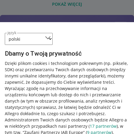
POKAŻ WIĘCEJ
język
Dbamy o Twoją prywatność
Dzięki plikom cookies i technologiom pokrewnym
(np. piksele,
SDK)
oraz przetwarzaniu Twoich danych osobowych
(między
innymi unikalne identyfikatory, dane przeglądarki)
, możemy
zapewnić, że dopasujemy do Ciebie wyświetlane treści.
Wyrażając zgodę na przechowywanie informacji na
urządzeniu końcowym lub dostęp do nich i przetwarzanie
danych (w tym w obszarze profilowania, analiz rynkowych i
statystycznych) sprawiasz, że łatwiej będzie odnaleźć Ci w
Allegro dokładnie to, czego szukasz i potrzebujesz.
Administratorem Twoich danych osobowych będzie Allegro a
w niektórych przypadkach nasi partnerzy (
17
partnerów
), w
tym tzw. “Zaufani Partnerzy IAB Europe” (
9
partnerów
).