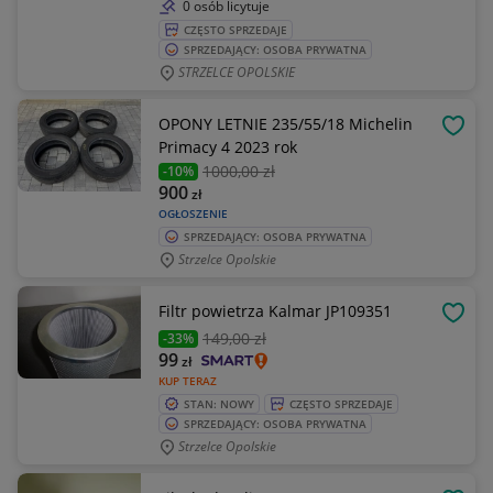
0 osób licytuje
CZĘSTO SPRZEDAJE
SPRZEDAJĄCY: OSOBA PRYWATNA
STRZELCE OPOLSKIE
OPONY LETNIE 235/55/18 Michelin
OBSE
Primacy 4 2023 rok
1000
,00 zł
-10%
900
zł
OGŁOSZENIE
SPRZEDAJĄCY: OSOBA PRYWATNA
Strzelce Opolskie
Filtr powietrza Kalmar JP109351
OBSE
149
,00 zł
-33%
99
zł
KUP TERAZ
STAN: NOWY
CZĘSTO SPRZEDAJE
SPRZEDAJĄCY: OSOBA PRYWATNA
Strzelce Opolskie