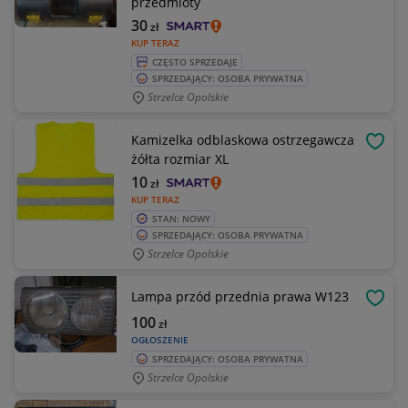
przedmioty
30
zł
KUP TERAZ
CZĘSTO SPRZEDAJE
SPRZEDAJĄCY: OSOBA PRYWATNA
Strzelce Opolskie
Kamizelka odblaskowa ostrzegawcza
OBSE
żółta rozmiar XL
10
zł
KUP TERAZ
STAN: NOWY
SPRZEDAJĄCY: OSOBA PRYWATNA
Strzelce Opolskie
Lampa przód przednia prawa W123
OBSE
100
zł
OGŁOSZENIE
SPRZEDAJĄCY: OSOBA PRYWATNA
Strzelce Opolskie