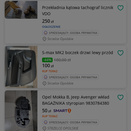
Przekładnia kątowa tachograf licznik
OBSE
VDO
250
zł
OGŁOSZENIE
SPRZEDAJĄCY: OSOBA PRYWATNA
Strzelce Opolskie
S-max MK2 boczek drzwi lewy przód
OBSE
180
,00 zł
-44%
100
zł
KUP TERAZ
SPRZEDAJĄCY: OSOBA PRYWATNA
Strzelce Opolskie
Opel Mokka B, Jeep Avenger wkład
OBSE
BAGAŻNIKA styropian 9830784380
50
zł
KUP TERAZ
SPRZEDAJĄCY: OSOBA PRYWATNA
STRZELCE OPOLSKIE