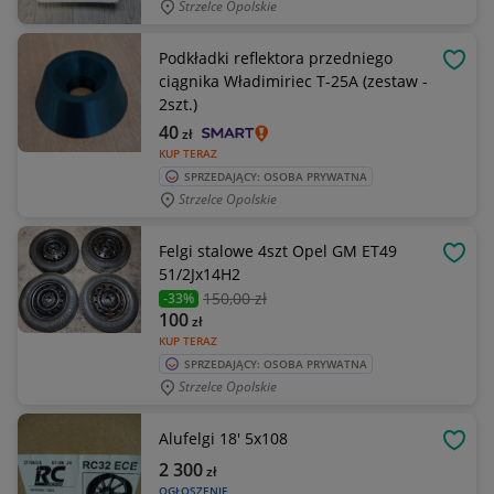
Strzelce Opolskie
Podkładki reflektora przedniego
OBSE
ciągnika Władimiriec T-25A (zestaw -
2szt.)
40
zł
KUP TERAZ
SPRZEDAJĄCY: OSOBA PRYWATNA
Strzelce Opolskie
Felgi stalowe 4szt Opel GM ET49
OBSE
51/2Jx14H2
150
,00 zł
-33%
100
zł
KUP TERAZ
SPRZEDAJĄCY: OSOBA PRYWATNA
Strzelce Opolskie
Alufelgi 18' 5x108
OBSE
2 300
zł
OGŁOSZENIE