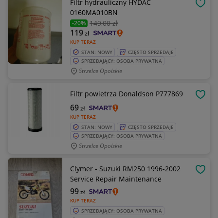
Filtr hydrauliczny HYDAC
OBSE
0160MA010BN
149
,00 zł
-20%
119
zł
KUP TERAZ
STAN: NOWY
CZĘSTO SPRZEDAJE
SPRZEDAJĄCY: OSOBA PRYWATNA
Strzelce Opolskie
Filtr powietrza Donaldson P777869
OBSE
69
zł
KUP TERAZ
STAN: NOWY
CZĘSTO SPRZEDAJE
SPRZEDAJĄCY: OSOBA PRYWATNA
Strzelce Opolskie
Clymer - Suzuki RM250 1996-2002
OBSE
Service Repair Maintenance
99
zł
KUP TERAZ
SPRZEDAJĄCY: OSOBA PRYWATNA