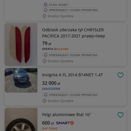
STAN: NOWY
SPRZEDAJĄCY: OSOBA PRYWATNA
Strzelce Opolskie
Odblask zderzaka tył CHRYSLER
PACIFICA 2017-2021 prawy+lewy
79
zł
OFERTA Z
ALLEGRO
SPRZEDAJĄCY: OSOBA PRYWATNA
Strzelce Opolskie
Insignia A FL 2014 B14NET 1.4T
OBSE
32 000
zł
OGŁOSZENIE
SPRZEDAJĄCY: OSOBA PRYWATNA
Strzelce Opolskie
Felgi aluminiowe Rial 16"
OBSE
600
zł
KUP TERAZ