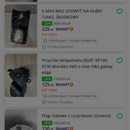
S-MAX MK2 UCHWYT NA KUBKI
OBSE
TUNEL ŚRODKOWY
300
,00 zł
-25%
225
zł
KUP TERAZ
SPRZEDAJĄCY: OSOBA PRYWATNA
Strzelce Opolskie
Przyciski tempomatu DG9T-9E740-
OBSE
RCW Mondeo mk5 s-max mk2 galaxy
edge
170
,00 zł
-26%
125
zł
KUP TERAZ
SPRZEDAJĄCY: OSOBA PRYWATNA
Strzelce Opolskie
Felgi stalowe z czujnikami ciśnienia
OBSE
650
,00 zł
-76%
150
zł