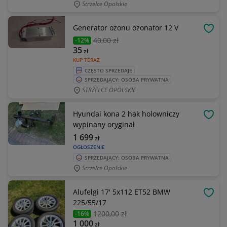
Strzelce Opolskie
Generator ozonu ozonator 12 V
OBSE
40
,00 zł
-12%
35
zł
KUP TERAZ
CZĘSTO SPRZEDAJE
SPRZEDAJĄCY: OSOBA PRYWATNA
STRZELCE OPOLSKIE
Hyundai kona 2 hak holowniczy
OBSE
wypinany oryginał
1 699
zł
OGŁOSZENIE
SPRZEDAJĄCY: OSOBA PRYWATNA
Strzelce Opolskie
Alufelgi 17' 5x112 ET52 BMW
OBSE
225/55/17
1200
,00 zł
-16%
1 000
zł