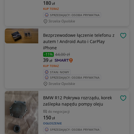
180
zł
KUP TERAZ
SPRZEDAJĄCY: OSOBA PRYWATNA
Strzelce Opolskie
Bezprzewodowe łączenie telefonu z
OBSE
autem ! Android Auto i CarPlay
iPhone
44
,00 zł
-11%
39
zł
KUP TERAZ
STAN: NOWY
SPRZEDAJĄCY: OSOBA PRYWATNA
Strzelce Opolskie
BMW R12 Pokrywa rozrządu, korek
OBSE
zaślepka napędu pompy oleju
do negocjacji
150
zł
OGŁOSZENIE
SPRZEDAJĄCY: OSOBA PRYWATNA