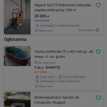
SkyJack SJ3219 Podnośnik nożycowy
OBSE
zwyżka elektryczny 7,80 m
20 000
zł
OGŁOSZENIE
SPRZEDAJĄCY: OSOBA PRYWATNA
Promowane
Wągrowiec
Ogłoszenia
Taśma szlifierska 75 x 457 mm gr. 40,
OBSE
nowa, +1 szt. gratis
do negocjacji
1
,98
zł
KUP TERAZ
STAN: NOWY
CZĘSTO SPRZEDAJE
SPRZEDAJĄCY: OSOBA PRYWATNA
Wągrowiec
Wideorejestrator Garmin do
OBSE
Citroen,Ds, Peugeot