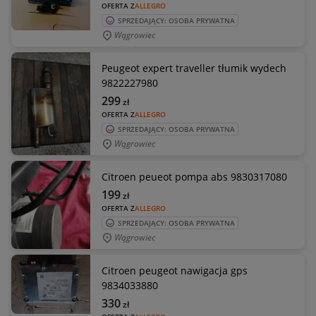
OFERTA Z
ALLEGRO
SPRZEDAJĄCY: OSOBA PRYWATNA
Wągrowiec
Peugeot expert traveller tłumik wydech
9822227980
299
zł
OFERTA Z
ALLEGRO
SPRZEDAJĄCY: OSOBA PRYWATNA
Wągrowiec
Citroen peueot pompa abs 9830317080
199
zł
OFERTA Z
ALLEGRO
SPRZEDAJĄCY: OSOBA PRYWATNA
Wągrowiec
Citroen peugeot nawigacja gps
9834033880
330
zł