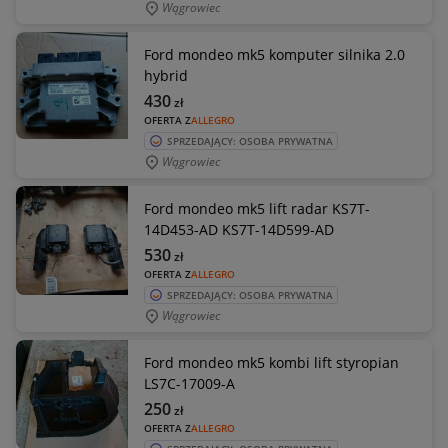
Wągrowiec
Ford mondeo mk5 komputer silnika 2.0
hybrid
430
zł
OFERTA Z
ALLEGRO
SPRZEDAJĄCY: OSOBA PRYWATNA
Wągrowiec
Ford mondeo mk5 lift radar KS7T-
14D453-AD KS7T-14D599-AD
530
zł
OFERTA Z
ALLEGRO
SPRZEDAJĄCY: OSOBA PRYWATNA
Wągrowiec
Ford mondeo mk5 kombi lift styropian
LS7C-17009-A
250
zł
OFERTA Z
ALLEGRO