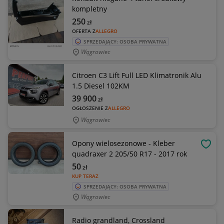
kompletny
250
zł
OFERTA Z
ALLEGRO
SPRZEDAJĄCY: OSOBA PRYWATNA
Wągrowiec
Citroen C3 Lift Full LED Klimatronik Alu
1.5 Diesel 102KM
39 900
zł
OGŁOSZENIE Z
ALLEGRO
Wągrowiec
Opony wielosezonowe - Kleber
OBSE
quadraxer 2 205/50 R17 - 2017 rok
50
zł
KUP TERAZ
SPRZEDAJĄCY: OSOBA PRYWATNA
Wągrowiec
Radio grandland, Crossland