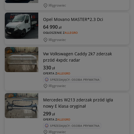
Wągrowiec
Opel Movano MASTER*2.3 Dci
64 990
zł
OGŁOSZENIE Z
ALLEGRO
Wągrowiec
Vw Volkswagen Caddy 2k7 zderzak
przód 4xpdc radar
330
zł
OFERTA Z
ALLEGRO
SPRZEDAJĄCY: OSOBA PRYWATNA
Wągrowiec
Mercedes W213 zderzak przód igła
nowy E klasa oryginał
299
zł
OFERTA Z
ALLEGRO
SPRZEDAJĄCY: OSOBA PRYWATNA
Wągrowiec