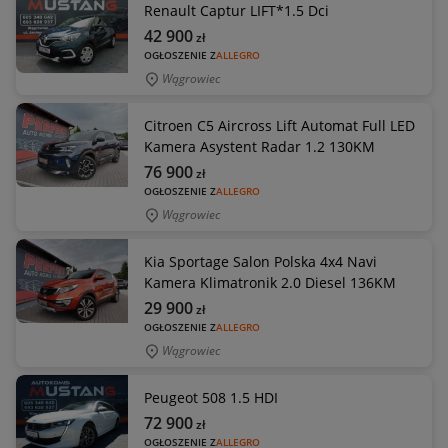
Renault Captur LIFT*1.5 Dci
42 900
zł
OGŁOSZENIE Z
ALLEGRO
Wągrowiec
Citroen C5 Aircross Lift Automat Full LED
Kamera Asystent Radar 1.2 130KM
76 900
zł
OGŁOSZENIE Z
ALLEGRO
Wągrowiec
Kia Sportage Salon Polska 4x4 Navi
Kamera Klimatronik 2.0 Diesel 136KM
29 900
zł
OGŁOSZENIE Z
ALLEGRO
Wągrowiec
Peugeot 508 1.5 HDI
72 900
zł
OGŁOSZENIE Z
ALLEGRO