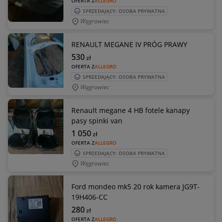
OFERTA Z
ALLEGRO
SPRZEDAJĄCY: OSOBA PRYWATNA
Wągrowiec
RENAULT MEGANE IV PRÓG PRAWY
530
zł
OFERTA Z
ALLEGRO
SPRZEDAJĄCY: OSOBA PRYWATNA
Wągrowiec
Renault megane 4 HB fotele kanapy
pasy spinki van
1 050
zł
OFERTA Z
ALLEGRO
SPRZEDAJĄCY: OSOBA PRYWATNA
Wągrowiec
Ford mondeo mk5 20 rok kamera JG9T-
19H406-CC
280
zł
OFERTA Z
ALLEGRO