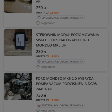
AK
230
zł
OFERTA Z
ALLEGRO
SPRZEDAJĄCY: OSOBA PRYWATNA
Wągrowiec
STEROWNIK MODUŁ POZIOMOWANIA
ŚWIATEŁ DG9T14D063-BH FORD
MONDEO MK5 LIFT
230
zł
OFERTA Z
ALLEGRO
SPRZEDAJĄCY: OSOBA PRYWATNA
Wągrowiec
FORD MONDEO MK5 2.0 HYBRYDA
POMPA VACUM PODCIŚNIENIA DG98-
2A451-AD
730
zł
OFERTA Z
ALLEGRO
SPRZEDAJĄCY: OSOBA PRYWATNA
Wągrowiec