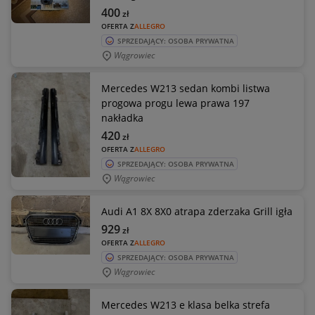
400
zł
OFERTA Z
ALLEGRO
SPRZEDAJĄCY: OSOBA PRYWATNA
Wągrowiec
Mercedes W213 sedan kombi listwa
progowa progu lewa prawa 197
nakładka
420
zł
OFERTA Z
ALLEGRO
SPRZEDAJĄCY: OSOBA PRYWATNA
Wągrowiec
Audi A1 8X 8X0 atrapa zderzaka Grill igła
929
zł
OFERTA Z
ALLEGRO
SPRZEDAJĄCY: OSOBA PRYWATNA
Wągrowiec
Mercedes W213 e klasa belka strefa