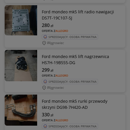
Ford mondeo mk5 lift radio nawigacji
DS7T-19C107-SJ
280
zł
OFERTA Z
ALLEGRO
SPRZEDAJĄCY: OSOBA PRYWATNA
Wągrowiec
Ford mondeo mk5 lift nagrzewnica
HS7H-19B555-DG
299
zł
OFERTA Z
ALLEGRO
SPRZEDAJĄCY: OSOBA PRYWATNA
Wągrowiec
Ford mondeo mk5 rurki przewody
skrzyni DG98-7H420-AD
330
zł
OFERTA Z
ALLEGRO
SPRZEDAJĄCY: OSOBA PRYWATNA