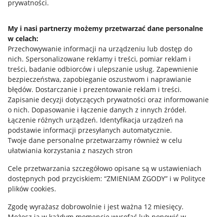
prywatności.
Jak to działa
Napisz do nas
My i nasi partnerzy możemy przetwarzać dane personalne
w celach:
Allegro Gadane dla sprzedających
Przechowywanie informacji na urządzeniu lub dostęp do
Allegro Gadane dla kupujących
nich
.
Spersonalizowane reklamy i treści, pomiar reklam i
treści, badanie odbiorców i ulepszanie usług
.
Zapewnienie
Mapa miejscowości
bezpieczeństwa, zapobieganie oszustwom i naprawianie
błędów
.
Dostarczanie i prezentowanie reklam i treści
.
Informacje prawne
Zapisanie decyzji dotyczących prywatności oraz informowanie
o nich
.
Dopasowanie i łączenie danych z innych źródeł
.
Regulamin
Łączenie różnych urządzeń
.
Identyfikacja urządzeń na
podstawie informacji przesyłanych automatycznie
.
Polityka plików "cookies"
Twoje dane personalne przetwarzamy również w celu
ułatwiania korzystania z naszych stron
Ustawienia plików "cookies"
Cele przetwarzania szczegółowo opisane są w ustawieniach
Udostępnianie lokalizacji
dostępnych pod przyciskiem: “ZMIENIAM ZGODY” i w Polityce
Informacje dla Aktu o Usługach Cyfrowych
plików cookies.
Zgodę wyrażasz dobrowolnie i jest ważna 12 miesięcy.
Pobierz aplikację
Możesz ją w każdym momencie wycofać lub ponowić w