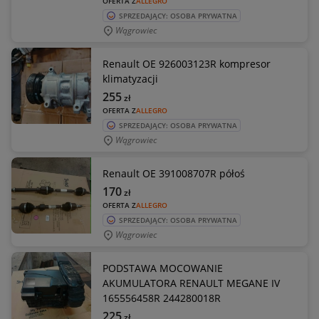
OFERTA Z
ALLEGRO
SPRZEDAJĄCY: OSOBA PRYWATNA
Wągrowiec
Renault OE 926003123R kompresor
klimatyzacji
255
zł
OFERTA Z
ALLEGRO
SPRZEDAJĄCY: OSOBA PRYWATNA
Wągrowiec
Renault OE 391008707R półoś
170
zł
OFERTA Z
ALLEGRO
SPRZEDAJĄCY: OSOBA PRYWATNA
Wągrowiec
PODSTAWA MOCOWANIE
AKUMULATORA RENAULT MEGANE IV
165556458R 244280018R
225
zł