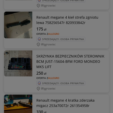
SPRZEDAJĄCY: OSOBA PRYWATNA
Wągrowiec
Renault megane 4 kieł strefa zgniotu
lewa 758256547r 820933842r
175
zł
OFERTA Z
ALLEGRO
SPRZEDAJĄCY: OSOBA PRYWATNA
Wągrowiec
SKRZYNKA BEZPIECZNIKÓW STEROWNIK
BCM JU5T-15604-BFM FORD MONDEO
MK5 LIFT
250
zł
OFERTA Z
ALLEGRO
SPRZEDAJĄCY: OSOBA PRYWATNA
Wągrowiec
Renault megane 4 kratka zderzaka
migacz 253a70072r 261354958r
330
zł