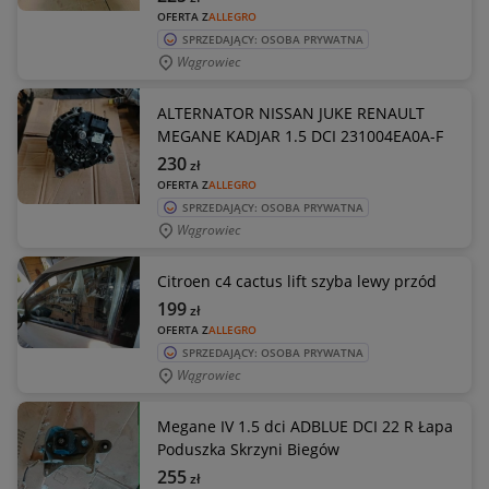
OFERTA Z
ALLEGRO
SPRZEDAJĄCY: OSOBA PRYWATNA
Wągrowiec
ALTERNATOR NISSAN JUKE RENAULT
MEGANE KADJAR 1.5 DCI 231004EA0A-F
230
zł
OFERTA Z
ALLEGRO
SPRZEDAJĄCY: OSOBA PRYWATNA
Wągrowiec
Citroen c4 cactus lift szyba lewy przód
199
zł
OFERTA Z
ALLEGRO
SPRZEDAJĄCY: OSOBA PRYWATNA
Wągrowiec
Megane IV 1.5 dci ADBLUE DCI 22 R Łapa
Poduszka Skrzyni Biegów
255
zł