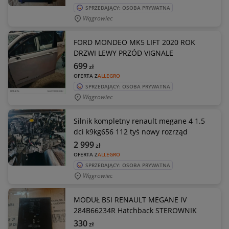
SPRZEDAJĄCY: OSOBA PRYWATNA
Wągrowiec
FORD MONDEO MK5 LIFT 2020 ROK
DRZWI LEWY PRZÓD VIGNALE
699
zł
OFERTA Z
ALLEGRO
SPRZEDAJĄCY: OSOBA PRYWATNA
Wągrowiec
Silnik kompletny renault megane 4 1.5
dci k9kg656 112 tyś nowy rozrząd
2 999
zł
OFERTA Z
ALLEGRO
SPRZEDAJĄCY: OSOBA PRYWATNA
Wągrowiec
MODUŁ BSI RENAULT MEGANE IV
284B66234R Hatchback STEROWNIK
330
zł