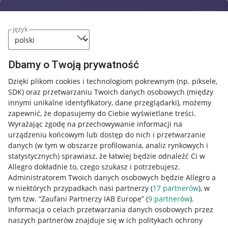
język
Dbamy o Twoją prywatność
Dzięki plikom cookies i technologiom pokrewnym
(np. piksele,
SDK)
oraz przetwarzaniu Twoich danych osobowych
(między
innymi unikalne identyfikatory, dane przeglądarki)
, możemy
zapewnić, że dopasujemy do Ciebie wyświetlane treści.
Wyrażając zgodę na przechowywanie informacji na
urządzeniu końcowym lub dostęp do nich i przetwarzanie
danych (w tym w obszarze profilowania, analiz rynkowych i
statystycznych) sprawiasz, że łatwiej będzie odnaleźć Ci w
Allegro dokładnie to, czego szukasz i potrzebujesz.
Administratorem Twoich danych osobowych będzie Allegro a
w niektórych przypadkach nasi partnerzy (
17
partnerów
), w
tym tzw. “Zaufani Partnerzy IAB Europe” (
9
partnerów
).
Przydatne informacje
Informacja o celach przetwarzania danych osobowych przez
naszych partnerów znajduje się w ich politykach ochrony