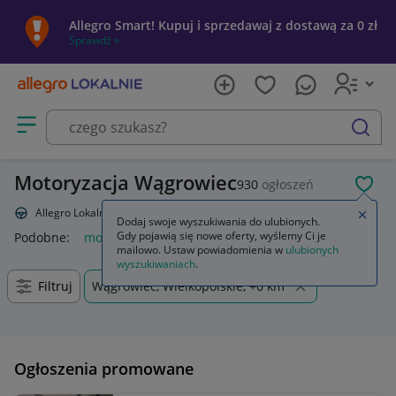
Allegro Smart! Kupuj i sprzedawaj z dostawą za 0 zł
Sprawdź »
Otwórz menu z kategoriami
szukaj
Motoryzacja Wągrowiec
930
ogłoszeń
POL
Allegro Lokalnie
Motoryzacja
Zamkn
Dodaj swoje wyszukiwania do ulubionych.
Gdy pojawią się nowe oferty, wyślemy Ci je
Podobne:
motoryzacja
motoryzacja samochody osobowe
cz
mailowo. Ustaw powiadomienia w
ulubionych
wyszukiwaniach
.
Filtruj
Wągrowiec, Wielkopolskie, +0 km
Ogłoszenia promowane