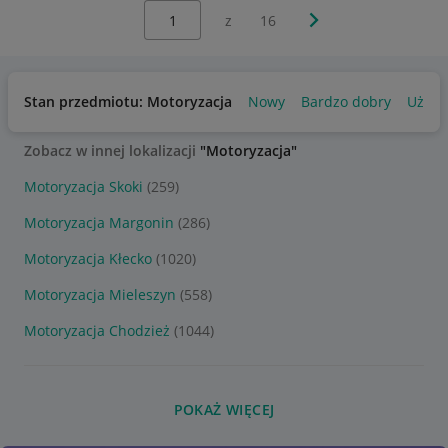
Wybierz stronę:
Następna strona
z
16
Stan przedmiotu: Motoryzacja
Nowy
Bardzo dobry
Używ
Zobacz w innej lokalizacji
"Motoryzacja"
Motoryzacja Skoki
(259)
Motoryzacja Margonin
(286)
Motoryzacja Kłecko
(1020)
Motoryzacja Mieleszyn
(558)
Motoryzacja Chodzież
(1044)
POKAŻ WIĘCEJ