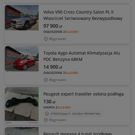
Volvo V90 Cross Country Salon PL II
Wlasciciel Seriwoswany Bezwypadkowy
97 900
zł
OGŁOSZENIE Z
ALLEGRO
Wągrowiec
Toyota Aygo Automat Klimatyzacja Alu
PDC Benzyna 68KM
14 900
zł
OGŁOSZENIE Z
ALLEGRO
Wągrowiec
Peugeot expert traveller osłona podłoga
130
zł
OFERTA Z
ALLEGRO
SPRZEDAJĄCY: OSOBA PRYWATNA
Wągrowiec
Renault megane 4 tunel środkowy