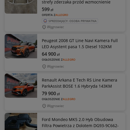
strefy zderzaka przód wzmocnienie
599
zł
OFERTA Z
ALLEGRO
SPRZEDAJĄCY: OSOBA PRYWATNA
Wągrowiec
Peugeot 2008 GT Line Navi Kamera Full
LED Asystent pasa 1.5 Diesel 102KM
64 900
zł
OGŁOSZENIE Z
ALLEGRO
Wągrowiec
Renault Arkana E Tech RS Line Kamera
ParkAssist BOSE 1.6 Hybryda 143KM
79 900
zł
OGŁOSZENIE Z
ALLEGRO
Wągrowiec
Ford Mondeo MK5 2.0 Hyb Obudowa
Filtra Powietrza z Dolotem DG93-9C662-