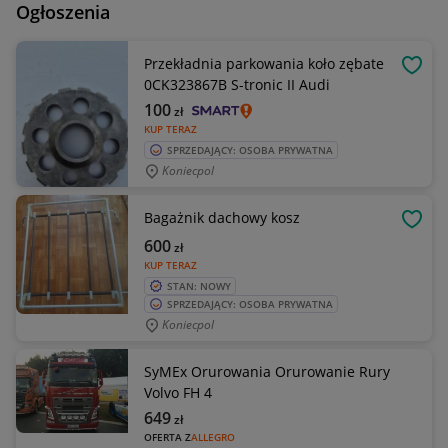
Ogłoszenia
Przekładnia parkowania koło zębate
OBSE
0CK323867B S-tronic II Audi
100
zł
KUP TERAZ
SPRZEDAJĄCY: OSOBA PRYWATNA
Koniecpol
Bagażnik dachowy kosz
OBSE
600
zł
KUP TERAZ
STAN: NOWY
SPRZEDAJĄCY: OSOBA PRYWATNA
Koniecpol
SyMEx Orurowania Orurowanie Rury
Volvo FH 4
649
zł
OFERTA Z
ALLEGRO