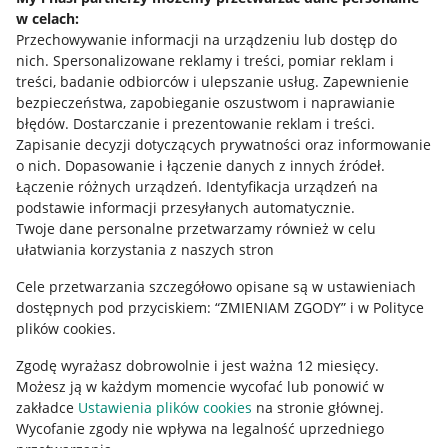
w celach:
Allegro Gadane dla sprzedających
Przechowywanie informacji na urządzeniu lub dostęp do
Allegro Gadane dla kupujących
nich
.
Spersonalizowane reklamy i treści, pomiar reklam i
treści, badanie odbiorców i ulepszanie usług
.
Zapewnienie
Mapa miejscowości
bezpieczeństwa, zapobieganie oszustwom i naprawianie
błędów
.
Dostarczanie i prezentowanie reklam i treści
.
Informacje prawne
Zapisanie decyzji dotyczących prywatności oraz informowanie
o nich
.
Dopasowanie i łączenie danych z innych źródeł
.
Regulamin
Łączenie różnych urządzeń
.
Identyfikacja urządzeń na
podstawie informacji przesyłanych automatycznie
.
Polityka plików "cookies"
Twoje dane personalne przetwarzamy również w celu
ułatwiania korzystania z naszych stron
Ustawienia plików "cookies"
Cele przetwarzania szczegółowo opisane są w ustawieniach
Udostępnianie lokalizacji
dostępnych pod przyciskiem: “ZMIENIAM ZGODY” i w Polityce
Informacje dla Aktu o Usługach Cyfrowych
plików cookies.
Zgodę wyrażasz dobrowolnie i jest ważna 12 miesięcy.
Pobierz aplikację
Możesz ją w każdym momencie wycofać lub ponowić w
zakładce
Ustawienia plików cookies
na stronie głównej.
Wycofanie zgody nie wpływa na legalność uprzedniego