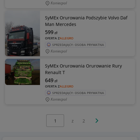
Koniecpol
SyMEx Orurowania Podszybie Volvo Daf
Man Mercedes
599
zł
OFERTA Z
ALLEGRO
SPRZEDAJĄCY: OSOBA PRYWATNA
Koniecpol
SyMEx Orurowania Orurowanie Rury
Renault T
649
zł
OFERTA Z
ALLEGRO
SPRZEDAJĄCY: OSOBA PRYWATNA
Koniecpol
Wybierz stronę:
Następna strona
z
2