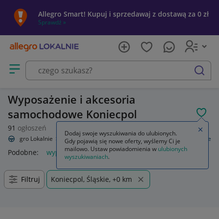
Allegro Smart! Kupuj i sprzedawaj z dostawą za 0 zł
Sprawdź »
Otwórz menu z kategoriami
szukaj
Wyposażenie i akcesoria
samochodowe Koniecpol
POL
91
ogłoszeń
Zamkn
Dodaj swoje wyszukiwania do ulubionych.
Allegro Lokalnie
Motoryzacja
Wyposażenie i akcesoria samochodowe
Gdy pojawią się nowe oferty, wyślemy Ci je
mailowo. Ustaw powiadomienia w
ulubionych
Podobne:
wyposażenie i akcesoria samochodowe
wyszukiwaniach
.
Filtruj
Koniecpol, Śląskie, +0 km