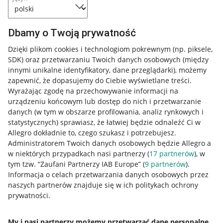
Dbamy o Twoją prywatność
Dzięki plikom cookies i technologiom pokrewnym
(np. piksele,
SDK)
oraz przetwarzaniu Twoich danych osobowych
(między
innymi unikalne identyfikatory, dane przeglądarki)
, możemy
zapewnić, że dopasujemy do Ciebie wyświetlane treści.
Wyrażając zgodę na przechowywanie informacji na
urządzeniu końcowym lub dostęp do nich i przetwarzanie
danych (w tym w obszarze profilowania, analiz rynkowych i
statystycznych) sprawiasz, że łatwiej będzie odnaleźć Ci w
Allegro dokładnie to, czego szukasz i potrzebujesz.
Administratorem Twoich danych osobowych będzie Allegro a
w niektórych przypadkach nasi partnerzy (
17
partnerów
), w
tym tzw. “Zaufani Partnerzy IAB Europe” (
9
partnerów
).
Przydatne informacje
Informacja o celach przetwarzania danych osobowych przez
naszych partnerów znajduje się w ich politykach ochrony
prywatności.
Jak to działa
Napisz do nas
My i nasi partnerzy możemy przetwarzać dane personalne