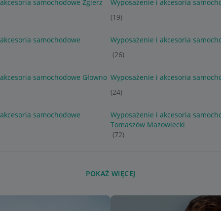
 akcesoria samochodowe Zgierz
Wyposażenie i akcesoria samoch
(19)
 akcesoria samochodowe
Wyposażenie i akcesoria samoch
(26)
 akcesoria samochodowe Głowno
Wyposażenie i akcesoria samoch
(24)
 akcesoria samochodowe
Wyposażenie i akcesoria samoc
Tomaszów Mazowiecki
(72)
POKAŻ WIĘCEJ