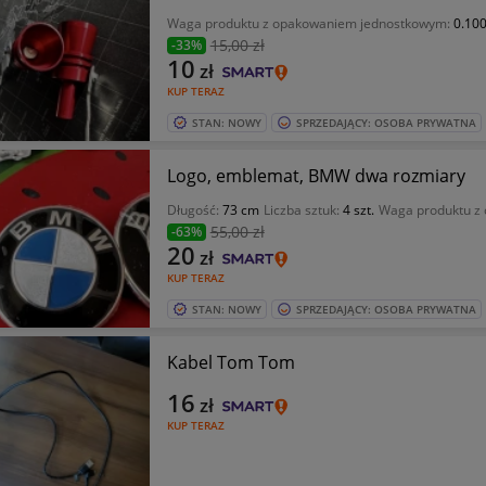
Waga produktu z opakowaniem jednostkowym:
0.100
15
,00 zł
-33%
10
zł
KUP TERAZ
STAN: NOWY
SPRZEDAJĄCY: OSOBA PRYWATNA
Logo, emblemat, BMW dwa rozmiary
Długość:
73 cm
Liczba sztuk:
4 szt.
Waga produktu z
55
,00 zł
-63%
20
zł
KUP TERAZ
STAN: NOWY
SPRZEDAJĄCY: OSOBA PRYWATNA
Kabel Tom Tom
16
zł
KUP TERAZ