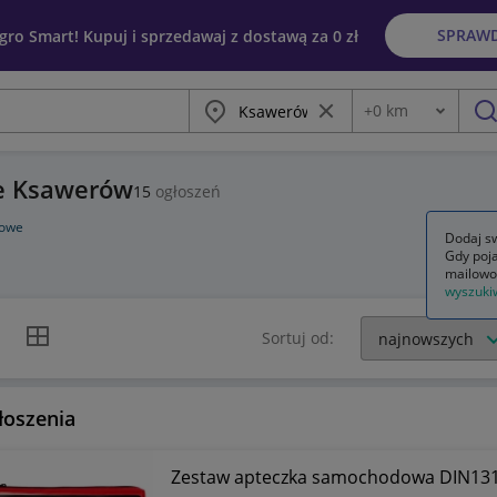
SPRAW
egro Smart! Kupuj i sprzedawaj z dostawą za 0 zł
Miasto
Wyczyść frazę
+
0
km
Odległość
szu
e Ksawerów
15
ogłoszeń
dowe
Dodaj sw
Gdy poja
mailowo
wyszuki
k listy
Widok siatki
Sortuj od:
łoszenia
Zestaw apteczka samochodowa DIN1316