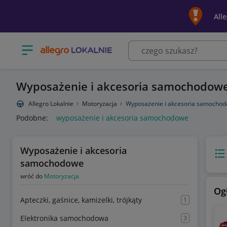
All
Otwórz menu z kategoriami
Wyposażenie i akcesoria samochodow
Allegro Lokalnie
Motoryzacja
Wyposażenie i akcesoria samocho
Podobne:
wyposażenie i akcesoria samochodowe
Wyposażenie i akcesoria
Wido
samochodowe
wróć do
Motoryzacja
Og
Apteczki, gaśnice, kamizelki, trójkąty
1
Elektronika samochodowa
3