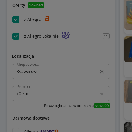
Oferty
NOWOŚĆ!
z Allegro
z Allegro Lokalnie
15
Lokalizacja
Miejscowość
Promień
Pokaż ogłoszenia w promieniu
NOWOŚĆ!
Darmowa dostawa
Allegro