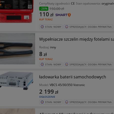
Certyfikaty zgodności:
CE
Stan opakowania:
oryginal
150
,00 zł
-26%
110
zł
KUP TERAZ
STAN: NOWY
SPRZEDAJĄCY: OSOBA PRYWATNA
Wypełniacze szczelin między fotelam
Rodzaj:
inny
8
zł
KUP TERAZ
STAN: NOWY
SPRZEDAJĄCY: OSOBA PRYWATNA
ładowarka baterii samochodowych
Model:
VBCS 45/30/350 Votronic
2 199
zł
OGŁOSZENIE
STAN: NOWY
SPRZEDAJĄCY: OSOBA PRYWATNA