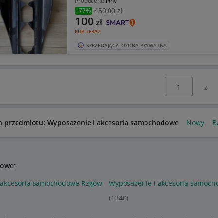
Producent:
inny
450
,00 zł
-77%
100
zł
KUP TERAZ
SPRZEDAJĄCY: OSOBA PRYWATNA
Wybierz stronę:
n przedmiotu: Wyposażenie i akcesoria samochodowe
Nowy
B
dowe"
 akcesoria samochodowe Rzgów
Wyposażenie i akcesoria samoch
(1340)