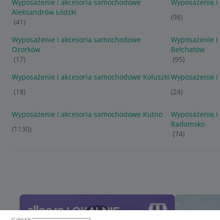
Wyposażenie i akcesoria samochodowe
Wyposażenie i
Aleksandrów Łódzki
(98)
(41)
Wyposażenie i akcesoria samochodowe
Wyposażenie i
Ozorków
Bełchatów
(17)
(95)
Wyposażenie i akcesoria samochodowe Koluszki
Wyposażenie i
(18)
(24)
Wyposażenie i akcesoria samochodowe Kutno
Wyposażenie i
Radomsko
(1130)
(74)
język