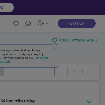
DŹ
WYSTAW
kaj
POLUB WYSZUKIWANIE
Zamknij wskazówkę
oje wyszukiwania do ulubionych.
wią się nowe oferty, wyślemy Ci je
. Ustaw powiadomienia w
ulubionych
waniach
.
Wybierz stronę:
Następna 
z
1
4 kamizelka trójkąt
OBSERWU