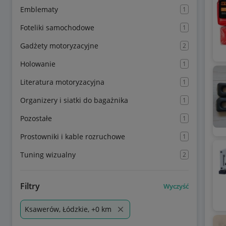
Emblematy
1
Foteliki samochodowe
1
Gadżety motoryzacyjne
2
Holowanie
1
Literatura motoryzacyjna
1
Organizery i siatki do bagażnika
1
Pozostałe
1
Prostowniki i kable rozruchowe
1
Tuning wizualny
2
Filtry
Wyczyść
Ksawerów, Łódzkie, +0 km