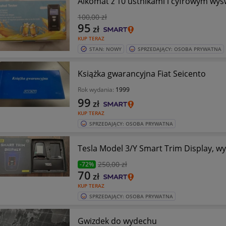
Alkomat z 10 ustnikami i cyfrowym wyś
100
,00 zł
95
zł
KUP TERAZ
STAN: NOWY
SPRZEDAJĄCY: OSOBA PRYWATNA
Książka gwarancyjna Fiat Seicento
Rok wydania:
1999
99
zł
KUP TERAZ
SPRZEDAJĄCY: OSOBA PRYWATNA
Tesla Model 3/Y Smart Trim Display, wy
250
,00 zł
-72%
70
zł
KUP TERAZ
SPRZEDAJĄCY: OSOBA PRYWATNA
Gwizdek do wydechu