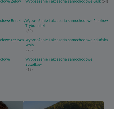
odowe Zelów
Wyposażenie i akcesoria samochodowe Łask
(54)
odowe Brzeziny
Wyposażenie i akcesoria samochodowe Piotrków
Trybunalski
(89)
odowe Łęczyca
Wyposażenie i akcesoria samochodowe Zduńska
Wola
(78)
hodowe
Wyposażenie i akcesoria samochodowe
Strzałków
(18)