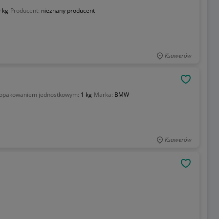
 kg
Producent:
nieznany producent
Ksawerów
OBSERWU
 opakowaniem jednostkowym:
1 kg
Marka:
BMW
Ksawerów
OBSERWU