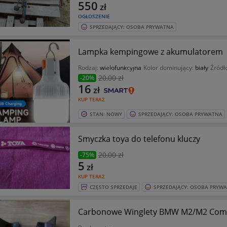
550
zł
OGŁOSZENIE
SPRZEDAJĄCY: OSOBA PRYWATNA
Lampka kempingowe z akumulatorem
Rodzaj:
wielofunkcyjna
Kolor dominujący:
biały
Źródł
20
,00 zł
-20%
16
zł
KUP TERAZ
STAN: NOWY
SPRZEDAJĄCY: OSOBA PRYWATNA
Smyczka toya do telefonu kluczy
20
,00 zł
-75%
5
zł
KUP TERAZ
CZĘSTO SPRZEDAJE
SPRZEDAJĄCY: OSOBA PRYW
Carbonowe Winglety BMW M2/M2 Comp