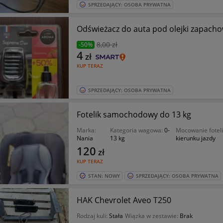
SPRZEDAJĄCY: OSOBA PRYWATNA
Odświeżacz do auta pod olejki zapach
8
,00 zł
-50%
4
zł
KUP TERAZ
SPRZEDAJĄCY: OSOBA PRYWATNA
Fotelik samochodowy do 13 kg
Marka:
Kategoria wagowa:
0-
Mocowanie fotel
Nania
13 kg
kierunku jazdy
120
zł
KUP TERAZ
STAN: NOWY
SPRZEDAJĄCY: OSOBA PRYWATNA
HAK Chevrolet Aveo T250
Rodzaj kuli:
Stała
Wiązka w zestawie:
Brak