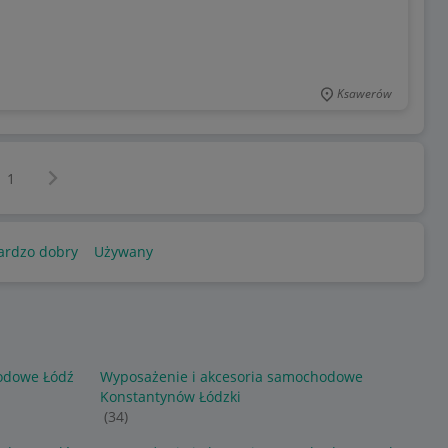
Ksawerów
Następna strona
z
1
ardzo dobry
Używany
odowe Łódź
Wyposażenie i akcesoria samochodowe
Konstantynów Łódzki
(34)