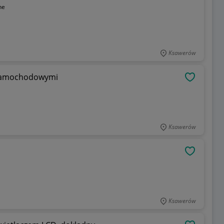
ne
Ksawerów
i samochodowymi
OBSERWU
Ksawerów
OBSERWU
Ksawerów