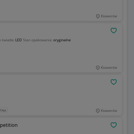
Ksawerów
OBSERWU
o światła:
LED
Stan opakowania:
oryginalne
Ksawerów
OBSERWU
Ksawerów
ATNA
etition
OBSERWU