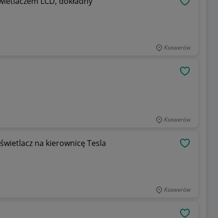
wietlaczem LCD, dokładny
OBSERWU
Ksawerów
OBSERWU
Ksawerów
świetlacz na kierownicę Tesla
OBSERWU
Ksawerów
OBSERWU