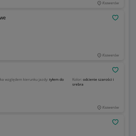
Ksawerów
owe
OBSERWU
Ksawerów
OBSERWU
ika względem kierunku jazdy:
tyłem do
Kolor:
odcienie szarości i
srebra
Ksawerów
OBSERWU