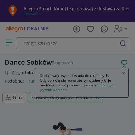
Allegro Smart! Kupuj i sprzedawaj z dostawą za 0 zł
Sprawdź »
Otwórz menu z kategoriami
szukaj
Dance Sobków
0
ogłoszeń
POL
Allegro Lokalnie
Kultura i rozrywka
Muzyka
Dance
Zamkn
Dodaj swoje wyszukiwania do ulubionych.
Gdy pojawią się nowe oferty, wyślemy Ci je
Podobne:
rura pole dance
avon passion dance
strój pole d
mailowo. Ustaw powiadomienia w
ulubionych
wyszukiwaniach
.
Filtruj
Sobków, Świętokrzyskie, +0 km