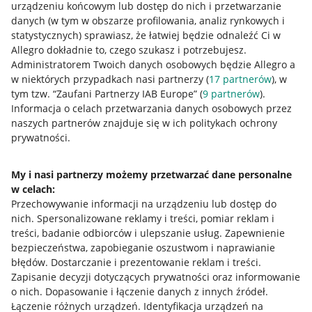
urządzeniu końcowym lub dostęp do nich i przetwarzanie
danych (w tym w obszarze profilowania, analiz rynkowych i
statystycznych) sprawiasz, że łatwiej będzie odnaleźć Ci w
Allegro dokładnie to, czego szukasz i potrzebujesz.
Przydatne informacje
Administratorem Twoich danych osobowych będzie Allegro a
w niektórych przypadkach nasi partnerzy (
17
partnerów
), w
Jak to działa
tym tzw. “Zaufani Partnerzy IAB Europe” (
9
partnerów
).
Informacja o celach przetwarzania danych osobowych przez
Napisz do nas
naszych partnerów znajduje się w ich politykach ochrony
prywatności.
Allegro Gadane dla sprzedających
Allegro Gadane dla kupujących
My i nasi partnerzy możemy przetwarzać dane personalne
Mapa miejscowości
w celach:
Przechowywanie informacji na urządzeniu lub dostęp do
nich
.
Spersonalizowane reklamy i treści, pomiar reklam i
Informacje prawne
treści, badanie odbiorców i ulepszanie usług
.
Zapewnienie
bezpieczeństwa, zapobieganie oszustwom i naprawianie
Regulamin
błędów
.
Dostarczanie i prezentowanie reklam i treści
.
Polityka plików "cookies"
Zapisanie decyzji dotyczących prywatności oraz informowanie
o nich
.
Dopasowanie i łączenie danych z innych źródeł
.
Ustawienia plików "cookies"
Łączenie różnych urządzeń
.
Identyfikacja urządzeń na