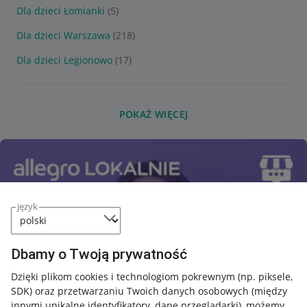
Dla dzieci Łomianki
(5)
Dla dzieci Warszawa
(218)
Dla dzieci Legionowo
(17)
POKAŻ WIĘCEJ
język
Dbamy o Twoją prywatność
Dzięki plikom cookies i technologiom pokrewnym
(np. piksele,
SDK)
oraz przetwarzaniu Twoich danych osobowych
(między
innymi unikalne identyfikatory, dane przeglądarki)
, możemy