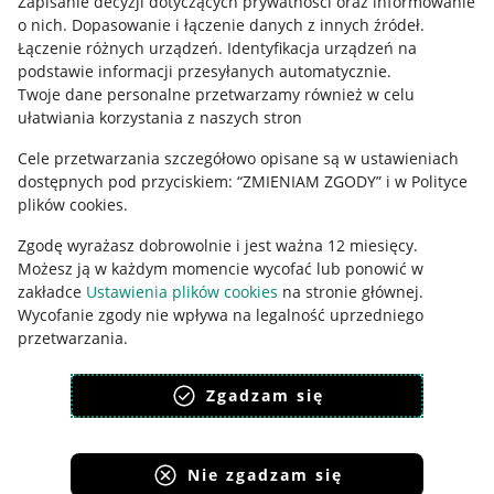
Zapisanie decyzji dotyczących prywatności oraz informowanie
o nich
.
Dopasowanie i łączenie danych z innych źródeł
.
Polityka plików "cookies"
Łączenie różnych urządzeń
.
Identyfikacja urządzeń na
podstawie informacji przesyłanych automatycznie
.
Ustawienia plików "cookies"
Twoje dane personalne przetwarzamy również w celu
ułatwiania korzystania z naszych stron
Udostępnianie lokalizacji
Informacje dla Aktu o Usługach Cyfrowych
Cele przetwarzania szczegółowo opisane są w ustawieniach
dostępnych pod przyciskiem: “ZMIENIAM ZGODY” i w Polityce
plików cookies.
Pobierz aplikację
Zgodę wyrażasz dobrowolnie i jest ważna 12 miesięcy.
Możesz ją w każdym momencie wycofać lub ponowić w
zakładce
Ustawienia plików cookies
na stronie głównej.
Wycofanie zgody nie wpływa na legalność uprzedniego
przetwarzania.
polityka plików cookies
polityka ochrony prywatności
Zgadzam się
Nie zgadzam się
Korzystanie z serwisu oznacza akceptację
regulaminu
.