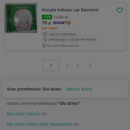
Klasyka bobasa Lap Raimond
OBSE
12
,00 zł
-16%
10
zł
KUP TERAZ
CZĘSTO SPRZEDAJE
SPRZEDAJĄCY: OSOBA PRYWATNA
Grodzisk Mazowiecki
Wybierz stronę:
Następna strona
z
1
Stan przedmiotu: Dla dzieci
Bardzo dobry
Zobacz w innej lokalizacji
"Dla dzieci"
Dla dzieci Raszyn
(4)
Dla dzieci Nowy Dwór Mazowiecki
(4)