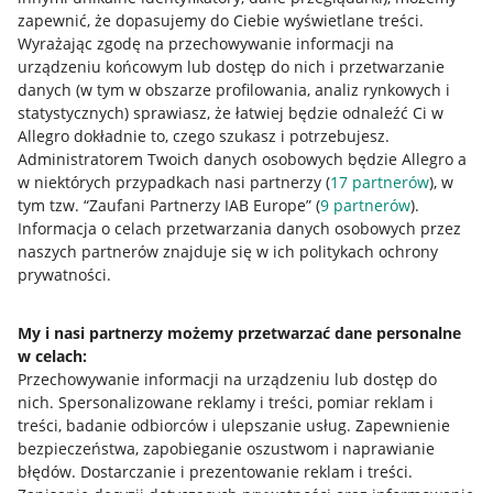
zapewnić, że dopasujemy do Ciebie wyświetlane treści.
Wyrażając zgodę na przechowywanie informacji na
urządzeniu końcowym lub dostęp do nich i przetwarzanie
danych (w tym w obszarze profilowania, analiz rynkowych i
statystycznych) sprawiasz, że łatwiej będzie odnaleźć Ci w
Allegro dokładnie to, czego szukasz i potrzebujesz.
Nawigacja
Administratorem Twoich danych osobowych będzie Allegro a
w niektórych przypadkach nasi partnerzy (
17
partnerów
), w
Przydatne informacje
tym tzw. “Zaufani Partnerzy IAB Europe” (
9
partnerów
).
Informacja o celach przetwarzania danych osobowych przez
Jak to działa
naszych partnerów znajduje się w ich politykach ochrony
Napisz do nas
prywatności.
Allegro Gadane dla sprzedających
My i nasi partnerzy możemy przetwarzać dane personalne
Allegro Gadane dla kupujących
w celach:
Przechowywanie informacji na urządzeniu lub dostęp do
Mapa miejscowości
nich
.
Spersonalizowane reklamy i treści, pomiar reklam i
treści, badanie odbiorców i ulepszanie usług
.
Zapewnienie
Informacje prawne
bezpieczeństwa, zapobieganie oszustwom i naprawianie
błędów
.
Dostarczanie i prezentowanie reklam i treści
.
Regulamin