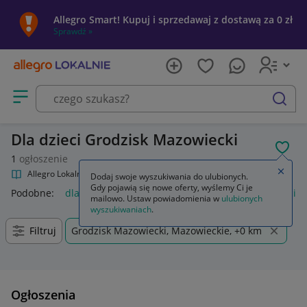
Allegro Smart! Kupuj i sprzedawaj z dostawą za 0 zł
Sprawdź »
Otwórz menu z kategoriami
szukaj
Dla dzieci Grodzisk Mazowiecki
POL
1
ogłoszenie
Zamkn
Allegro Lokalnie
Kultura i rozrywka
Muzyka
Dla dzieci
Dodaj swoje wyszukiwania do ulubionych.
Gdy pojawią się nowe oferty, wyślemy Ci je
Podobne:
dla dzieci
basen dla dzieci
huśtawka dla dzieci
mailowo. Ustaw powiadomienia w
ulubionych
wyszukiwaniach
.
Filtruj
Grodzisk Mazowiecki, Mazowieckie, +0 km
Ogłoszenia