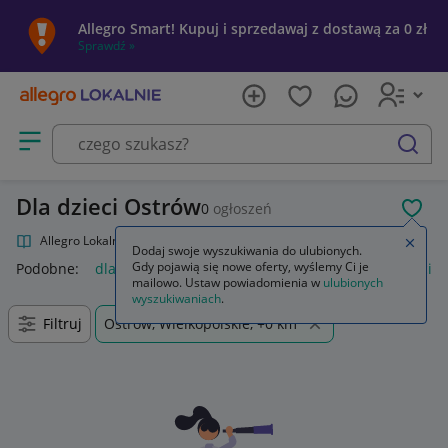
Allegro Smart! Kupuj i sprzedawaj z dostawą za 0 zł
Sprawdź »
Otwórz menu z kategoriami
szukaj
Dla dzieci Ostrów
0
ogłoszeń
POL
Allegro Lokalnie
Kultura i rozrywka
Muzyka
Dla dzieci
Zamkn
Dodaj swoje wyszukiwania do ulubionych.
Gdy pojawią się nowe oferty, wyślemy Ci je
Podobne:
dla dzieci
basen dla dzieci
huśtawka dla dzieci
mailowo. Ustaw powiadomienia w
ulubionych
wyszukiwaniach
.
Filtruj
Ostrów, Wielkopolskie, +0 km