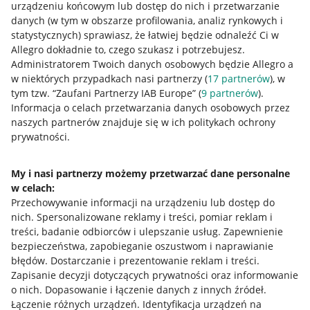
urządzeniu końcowym lub dostęp do nich i przetwarzanie
danych (w tym w obszarze profilowania, analiz rynkowych i
statystycznych) sprawiasz, że łatwiej będzie odnaleźć Ci w
Allegro dokładnie to, czego szukasz i potrzebujesz.
Przydatne informacje
Administratorem Twoich danych osobowych będzie Allegro a
w niektórych przypadkach nasi partnerzy (
17
partnerów
), w
Jak to działa
tym tzw. “Zaufani Partnerzy IAB Europe” (
9
partnerów
).
Informacja o celach przetwarzania danych osobowych przez
Napisz do nas
naszych partnerów znajduje się w ich politykach ochrony
prywatności.
Allegro Gadane dla sprzedających
Allegro Gadane dla kupujących
My i nasi partnerzy możemy przetwarzać dane personalne
Mapa miejscowości
w celach:
Przechowywanie informacji na urządzeniu lub dostęp do
nich
.
Spersonalizowane reklamy i treści, pomiar reklam i
Informacje prawne
treści, badanie odbiorców i ulepszanie usług
.
Zapewnienie
bezpieczeństwa, zapobieganie oszustwom i naprawianie
Regulamin
błędów
.
Dostarczanie i prezentowanie reklam i treści
.
Polityka plików "cookies"
Zapisanie decyzji dotyczących prywatności oraz informowanie
o nich
.
Dopasowanie i łączenie danych z innych źródeł
.
Ustawienia plików "cookies"
Łączenie różnych urządzeń
.
Identyfikacja urządzeń na