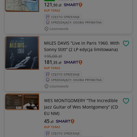
121
,50
zł
KUP TERAZ
CZĘSTO SPRZEDAJE
SPRZEDAJĄCY: OSOBA PRYWATNA
Lesznowola
MILES DAVIS “Live in Paris 1960. With
OBSE
Sonny Stitt” (2 LP edycja limitowana)
195
,00 zł
181
,35
zł
KUP TERAZ
CZĘSTO SPRZEDAJE
SPRZEDAJĄCY: OSOBA PRYWATNA
Lesznowola
WES MONTGOMERY “The Incredible
OBSE
Jazz Guitar of Wes Montgomery” (CD
EU NM)
45
zł
KUP TERAZ
CZĘSTO SPRZEDAJE