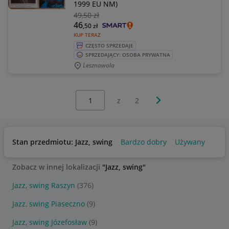
1999 EU NM)
49
,50 zł
46
,50
zł
KUP TERAZ
CZĘSTO SPRZEDAJE
SPRZEDAJĄCY: OSOBA PRYWATNA
Lesznowola
Wybierz stronę:
Następna strona
z
2
Stan przedmiotu: Jazz, swing
Bardzo dobry
Używany
Zobacz w innej lokalizacji
"Jazz, swing"
Jazz, swing Raszyn
(376)
Jazz, swing Piaseczno
(9)
Jazz, swing Józefosław
(9)