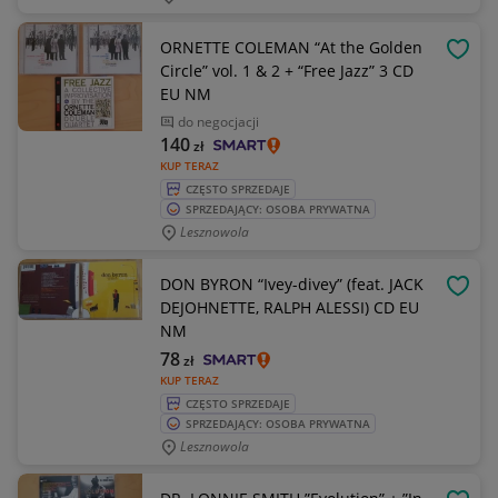
ORNETTE COLEMAN “At the Golden
OBSE
Circle” vol. 1 & 2 + “Free Jazz” 3 CD
EU NM
do negocjacji
140
zł
KUP TERAZ
CZĘSTO SPRZEDAJE
SPRZEDAJĄCY: OSOBA PRYWATNA
Lesznowola
DON BYRON “Ivey-divey” (feat. JACK
OBSE
DEJOHNETTE, RALPH ALESSI) CD EU
NM
78
zł
KUP TERAZ
CZĘSTO SPRZEDAJE
SPRZEDAJĄCY: OSOBA PRYWATNA
Lesznowola