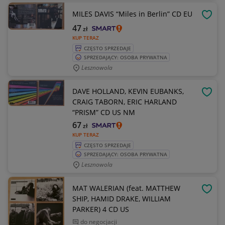
MILES DAVIS “Miles in Berlin” CD EU
OBSE
47
zł
KUP TERAZ
CZĘSTO SPRZEDAJE
SPRZEDAJĄCY: OSOBA PRYWATNA
Lesznowola
DAVE HOLLAND, KEVIN EUBANKS,
OBSE
CRAIG TABORN, ERIC HARLAND
“PRISM” CD US NM
67
zł
KUP TERAZ
CZĘSTO SPRZEDAJE
SPRZEDAJĄCY: OSOBA PRYWATNA
Lesznowola
MAT WALERIAN (feat. MATTHEW
OBSE
SHIP, HAMID DRAKE, WILLIAM
PARKER) 4 CD US
do negocjacji