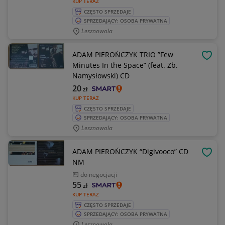
KUP TERAZ
CZĘSTO SPRZEDAJE
SPRZEDAJĄCY: OSOBA PRYWATNA
Lesznowola
ADAM PIEROŃCZYK TRIO ”Few
OBSE
Minutes In the Space” (feat. Zb.
Namysłowski) CD
20
zł
KUP TERAZ
CZĘSTO SPRZEDAJE
SPRZEDAJĄCY: OSOBA PRYWATNA
Lesznowola
ADAM PIEROŃCZYK “Digivooco” CD
OBSE
NM
do negocjacji
55
zł
KUP TERAZ
CZĘSTO SPRZEDAJE
SPRZEDAJĄCY: OSOBA PRYWATNA
Lesznowola