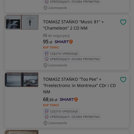
SPRZEDAJĄCY: OSOBA PRYWATNA
Lesznowola
TOMASZ STAŃKO “Music 81” +
OBSE
“Chameleon” 2 CD NM
do negocjacji
95
zł
KUP TERAZ
CZĘSTO SPRZEDAJE
SPRZEDAJĄCY: OSOBA PRYWATNA
Lesznowola
TOMASZ STAŃKO “Too Pee” +
OBSE
“Freelectronic in Montreux” CDr i CD
NM
68
,50
zł
KUP TERAZ
CZĘSTO SPRZEDAJE
SPRZEDAJĄCY: OSOBA PRYWATNA
Lesznowola