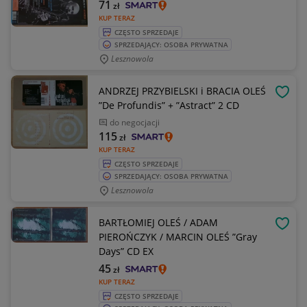
71
zł
KUP TERAZ
CZĘSTO SPRZEDAJE
SPRZEDAJĄCY: OSOBA PRYWATNA
Lesznowola
ANDRZEJ PRZYBIELSKI i BRACIA OLEŚ
OBSE
”De Profundis” + ”Astract” 2 CD
do negocjacji
115
zł
KUP TERAZ
CZĘSTO SPRZEDAJE
SPRZEDAJĄCY: OSOBA PRYWATNA
Lesznowola
BARTŁOMIEJ OLEŚ / ADAM
OBSE
PIEROŃCZYK / MARCIN OLEŚ ”Gray
Days” CD EX
45
zł
KUP TERAZ
CZĘSTO SPRZEDAJE