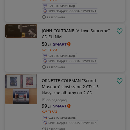
CZĘSTO SPRZEDAJE
SPRZEDAJĄCY: OSOBA PRYWATNA
Lesznowola
JOHN COLTRANE “A Love Supreme”
OBSE
CD EU NM
50
zł
KUP TERAZ
CZĘSTO SPRZEDAJE
SPRZEDAJĄCY: OSOBA PRYWATNA
Lesznowola
ORNETTE COLEMAN “Sound
OBSE
Museum” siostrzane 2 CD + 3
klasyczne albumy na 2 CD
do negocjacji
99
zł
KUP TERAZ
CZĘSTO SPRZEDAJE
SPRZEDAJĄCY: OSOBA PRYWATNA
Lesznowola