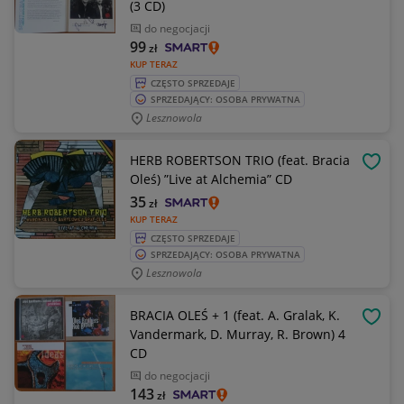
(3 CD)
do negocjacji
99
zł
KUP TERAZ
CZĘSTO SPRZEDAJE
SPRZEDAJĄCY: OSOBA PRYWATNA
Lesznowola
HERB ROBERTSON TRIO (feat. Bracia
OBSE
Oleś) ”Live at Alchemia” CD
35
zł
KUP TERAZ
CZĘSTO SPRZEDAJE
SPRZEDAJĄCY: OSOBA PRYWATNA
Lesznowola
BRACIA OLEŚ + 1 (feat. A. Gralak, K.
OBSE
Vandermark, D. Murray, R. Brown) 4
CD
do negocjacji
143
zł