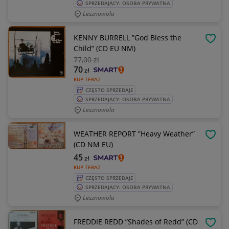
SPRZEDAJĄCY: OSOBA PRYWATNA
Lesznowola
KENNY BURRELL ”God Bless the
OBSE
Child” (CD EU NM)
77
,00 zł
70
zł
KUP TERAZ
CZĘSTO SPRZEDAJE
SPRZEDAJĄCY: OSOBA PRYWATNA
Lesznowola
WEATHER REPORT ”Heavy Weather”
OBSE
(CD NM EU)
45
zł
KUP TERAZ
CZĘSTO SPRZEDAJE
SPRZEDAJĄCY: OSOBA PRYWATNA
Lesznowola
FREDDIE REDD ”Shades of Redd” (CD
OBSE