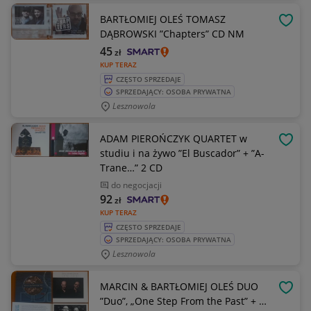
BARTŁOMIEJ OLEŚ TOMASZ
OBSE
DĄBROWSKI ”Chapters” CD NM
45
zł
KUP TERAZ
CZĘSTO SPRZEDAJE
SPRZEDAJĄCY: OSOBA PRYWATNA
Lesznowola
ADAM PIEROŃCZYK QUARTET w
OBSE
studiu i na żywo ”El Buscador” + ”A-
Trane…” 2 CD
do negocjacji
92
zł
KUP TERAZ
CZĘSTO SPRZEDAJE
SPRZEDAJĄCY: OSOBA PRYWATNA
Lesznowola
MARCIN & BARTŁOMIEJ OLEŚ DUO
OBSE
”Duo”, „One Step From the Past” + …