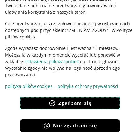
Polityka plików "cookies"
Twoje dane personalne przetwarzamy również w celu
ułatwiania korzystania z naszych stron
Ustawienia plików "cookies"
Cele przetwarzania szczegółowo opisane są w ustawieniach
Udostępnianie lokalizacji
dostępnych pod przyciskiem: “ZMIENIAM ZGODY” i w Polityce
Informacje dla Aktu o Usługach Cyfrowych
plików cookies.
Zgodę wyrażasz dobrowolnie i jest ważna 12 miesięcy.
Pobierz aplikację
Możesz ją w każdym momencie wycofać lub ponowić w
zakładce
Ustawienia plików cookies
na stronie głównej.
Wycofanie zgody nie wpływa na legalność uprzedniego
przetwarzania.
polityka plików cookies
polityka ochrony prywatności
Zgadzam się
Nie zgadzam się
Korzystanie z serwisu oznacza akceptację
regulaminu
.