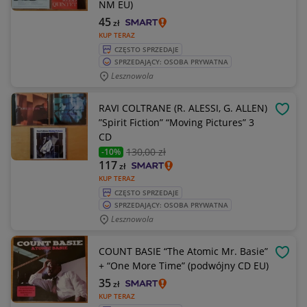
NM EU)
45
zł
KUP TERAZ
CZĘSTO SPRZEDAJE
SPRZEDAJĄCY: OSOBA PRYWATNA
Lesznowola
RAVI COLTRANE (R. ALESSI, G. ALLEN)
OBSE
”Spirit Fiction” “Moving Pictures” 3
CD
130
,00 zł
-10%
117
zł
KUP TERAZ
CZĘSTO SPRZEDAJE
SPRZEDAJĄCY: OSOBA PRYWATNA
Lesznowola
COUNT BASIE “The Atomic Mr. Basie”
OBSE
+ “One More Time” (podwójny CD EU)
35
zł
KUP TERAZ