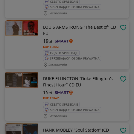
CZĘSTO SPRZEDAJE
SPRZEDAJĄCY: OSOBA PRYWATNA
Lesznowola
LOUIS ARMSTRONG “The Best of” CD
OBSE
EU
19
zł
KUP TERAZ
CZĘSTO SPRZEDAJE
SPRZEDAJĄCY: OSOBA PRYWATNA
Lesznowola
DUKE ELLINGTON “Duke Ellington’s
OBSE
Finest Hour” CD EU
15
zł
KUP TERAZ
CZĘSTO SPRZEDAJE
SPRZEDAJĄCY: OSOBA PRYWATNA
Lesznowola
HANK MOBLEY ”Soul Station” (CD
OBSE