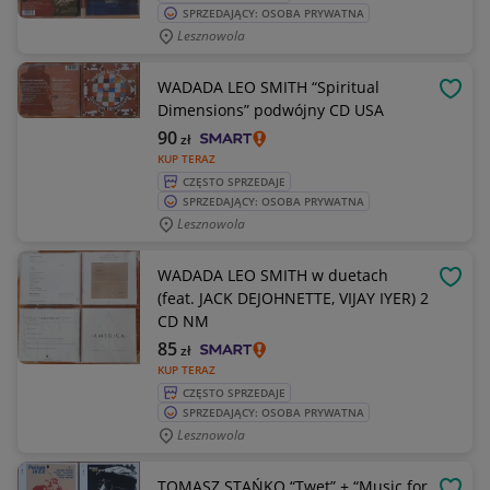
SPRZEDAJĄCY: OSOBA PRYWATNA
Lesznowola
WADADA LEO SMITH “Spiritual
OBSE
Dimensions” podwójny CD USA
90
zł
KUP TERAZ
CZĘSTO SPRZEDAJE
SPRZEDAJĄCY: OSOBA PRYWATNA
Lesznowola
WADADA LEO SMITH w duetach
OBSE
(feat. JACK DEJOHNETTE, VIJAY IYER) 2
CD NM
85
zł
KUP TERAZ
CZĘSTO SPRZEDAJE
SPRZEDAJĄCY: OSOBA PRYWATNA
Lesznowola
TOMASZ STAŃKO “Twet” + “Music for