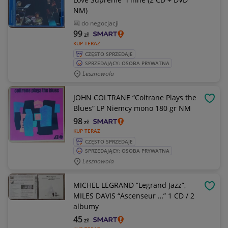
NM)
do negocjacji
99
zł
KUP TERAZ
CZĘSTO SPRZEDAJE
SPRZEDAJĄCY: OSOBA PRYWATNA
Lesznowola
JOHN COLTRANE “Coltrane Plays the
OBSE
Blues” LP Niemcy mono 180 gr NM
98
zł
KUP TERAZ
CZĘSTO SPRZEDAJE
SPRZEDAJĄCY: OSOBA PRYWATNA
Lesznowola
MICHEL LEGRAND ”Legrand Jazz”,
OBSE
MILES DAVIS “Ascenseur …” 1 CD / 2
albumy
45
zł