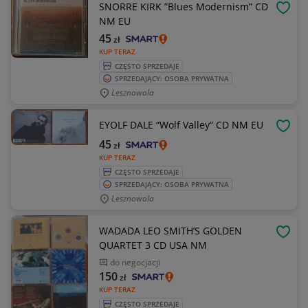
SNORRE KIRK ”Blues Modernism” CD
OBSE
NM EU
45
zł
KUP TERAZ
CZĘSTO SPRZEDAJE
SPRZEDAJĄCY: OSOBA PRYWATNA
Lesznowola
EYOLF DALE “Wolf Valley” CD NM EU
OBSE
45
zł
KUP TERAZ
CZĘSTO SPRZEDAJE
SPRZEDAJĄCY: OSOBA PRYWATNA
Lesznowola
WADADA LEO SMITH’S GOLDEN
OBSE
QUARTET 3 CD USA NM
do negocjacji
150
zł
KUP TERAZ
CZĘSTO SPRZEDAJE