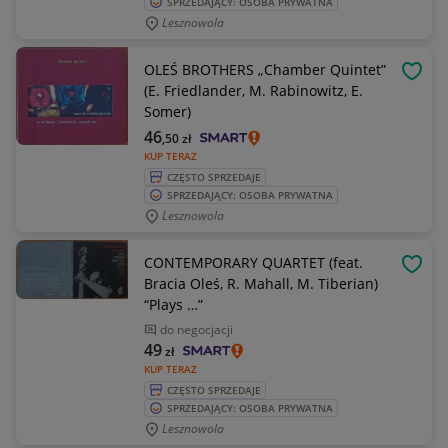
SPRZEDAJĄCY: OSOBA PRYWATNA
Lesznowola
OLEŚ BROTHERS „Chamber Quintet”
OBSE
(E. Friedlander, M. Rabinowitz, E.
Somer)
46
,50
zł
KUP TERAZ
CZĘSTO SPRZEDAJE
SPRZEDAJĄCY: OSOBA PRYWATNA
Lesznowola
CONTEMPORARY QUARTET (feat.
OBSE
Bracia Oleś, R. Mahall, M. Tiberian)
“Plays …”
do negocjacji
49
zł
KUP TERAZ
CZĘSTO SPRZEDAJE
SPRZEDAJĄCY: OSOBA PRYWATNA
Lesznowola