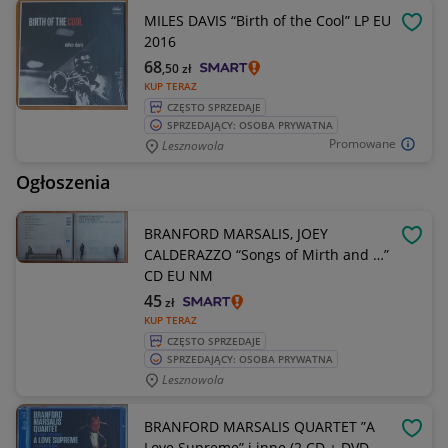
MILES DAVIS “Birth of the Cool” LP EU
OBSE
2016
68
,50
zł
KUP TERAZ
CZĘSTO SPRZEDAJE
SPRZEDAJĄCY: OSOBA PRYWATNA
Promowane
Lesznowola
Ogłoszenia
BRANFORD MARSALIS, JOEY
OBSE
CALDERAZZO “Songs of Mirth and …”
CD EU NM
45
zł
KUP TERAZ
CZĘSTO SPRZEDAJE
SPRZEDAJĄCY: OSOBA PRYWATNA
Lesznowola
BRANFORD MARSALIS QUARTET ”A
OBSE
Love Supreme” i inne (2 CD + DVD