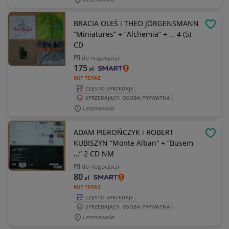
BRACIA OLEŚ i THEO JÖRGENSMANN
OBSE
”Miniatures” + ”Alchemia” + … 4 (5)
CD
do negocjacji
175
zł
KUP TERAZ
CZĘSTO SPRZEDAJE
SPRZEDAJĄCY: OSOBA PRYWATNA
Lesznowola
ADAM PIEROŃCZYK i ROBERT
OBSE
KUBISZYN “Monte Alban” + “Busem
…” 2 CD NM
do negocjacji
80
zł
KUP TERAZ
CZĘSTO SPRZEDAJE
SPRZEDAJĄCY: OSOBA PRYWATNA
Lesznowola