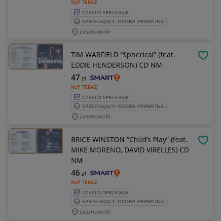
KUP TERAZ
CZĘSTO SPRZEDAJE
SPRZEDAJĄCY: OSOBA PRYWATNA
Lesznowola
TIM WARFIELD “Spherical” (feat.
OBSE
EDDIE HENDERSON) CD NM
47
zł
KUP TERAZ
CZĘSTO SPRZEDAJE
SPRZEDAJĄCY: OSOBA PRYWATNA
Lesznowola
BRICE WINSTON “Child’s Play” (feat.
OBSE
MIKE MORENO, DAVID VIRELLES) CD
NM
46
zł
KUP TERAZ
CZĘSTO SPRZEDAJE
SPRZEDAJĄCY: OSOBA PRYWATNA
Lesznowola