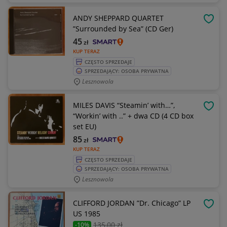
ANDY SHEPPARD QUARTET
OBSE
”Surrounded by Sea” (CD Ger)
45
zł
KUP TERAZ
CZĘSTO SPRZEDAJE
SPRZEDAJĄCY: OSOBA PRYWATNA
Lesznowola
MILES DAVIS “Steamin’ with…”,
OBSE
“Workin’ with ..” + dwa CD (4 CD box
set EU)
85
zł
KUP TERAZ
CZĘSTO SPRZEDAJE
SPRZEDAJĄCY: OSOBA PRYWATNA
Lesznowola
CLIFFORD JORDAN ”Dr. Chicago” LP
OBSE
US 1985
135
,00 zł
-10%