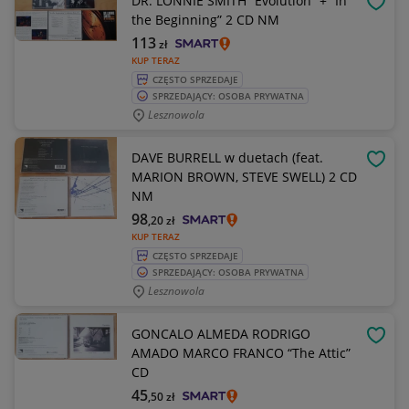
DR. LONNIE SMITH ”Evolution” + ”In
OBSE
the Beginning” 2 CD NM
113
zł
KUP TERAZ
CZĘSTO SPRZEDAJE
SPRZEDAJĄCY: OSOBA PRYWATNA
Lesznowola
DAVE BURRELL w duetach (feat.
OBSE
MARION BROWN, STEVE SWELL) 2 CD
NM
98
,20
zł
KUP TERAZ
CZĘSTO SPRZEDAJE
SPRZEDAJĄCY: OSOBA PRYWATNA
Lesznowola
GONCALO ALMEDA RODRIGO
OBSE
AMADO MARCO FRANCO “The Attic”
CD
45
,50
zł