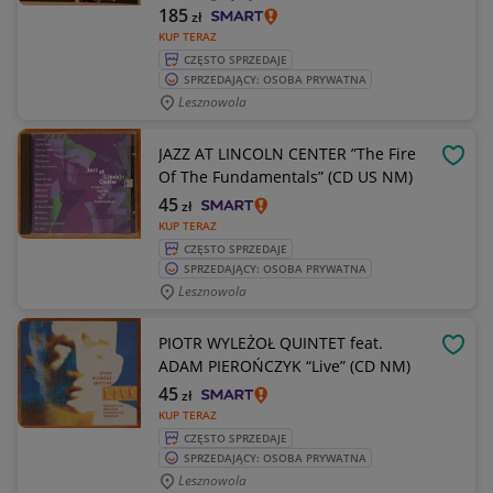
185
zł
KUP TERAZ
CZĘSTO SPRZEDAJE
SPRZEDAJĄCY: OSOBA PRYWATNA
Lesznowola
JAZZ AT LINCOLN CENTER ”The Fire
OBSE
Of The Fundamentals” (CD US NM)
45
zł
KUP TERAZ
CZĘSTO SPRZEDAJE
SPRZEDAJĄCY: OSOBA PRYWATNA
Lesznowola
PIOTR WYLEŻOŁ QUINTET feat.
OBSE
ADAM PIEROŃCZYK “Live” (CD NM)
45
zł
KUP TERAZ
CZĘSTO SPRZEDAJE
SPRZEDAJĄCY: OSOBA PRYWATNA
Lesznowola