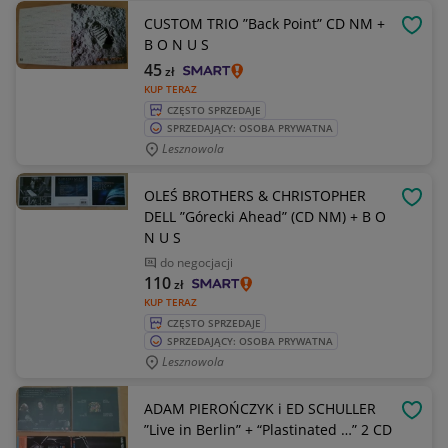
CUSTOM TRIO ”Back Point” CD NM +
OBSE
B O N U S
45
zł
KUP TERAZ
CZĘSTO SPRZEDAJE
SPRZEDAJĄCY: OSOBA PRYWATNA
Lesznowola
OLEŚ BROTHERS & CHRISTOPHER
OBSE
DELL ”Górecki Ahead” (CD NM) + B O
N U S
do negocjacji
110
zł
KUP TERAZ
CZĘSTO SPRZEDAJE
SPRZEDAJĄCY: OSOBA PRYWATNA
Lesznowola
ADAM PIEROŃCZYK i ED SCHULLER
OBSE
”Live in Berlin” + “Plastinated …” 2 CD