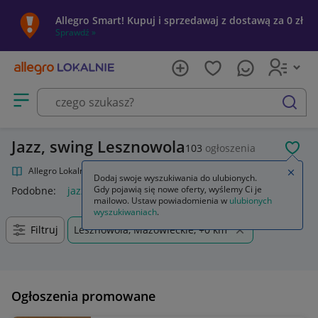
Allegro Smart! Kupuj i sprzedawaj z dostawą za 0 zł
Sprawdź »
Otwórz menu z kategoriami
szukaj
Jazz, swing Lesznowola
103
ogłoszenia
POL
Allegro Lokalnie
Kultura i rozrywka
Muzyka
Jazz, swing
Zamkn
Dodaj swoje wyszukiwania do ulubionych.
Gdy pojawią się nowe oferty, wyślemy Ci je
Podobne:
jazz swing
mailowo. Ustaw powiadomienia w
ulubionych
wyszukiwaniach
.
Filtruj
Lesznowola, Mazowieckie, +0 km
Ogłoszenia promowane