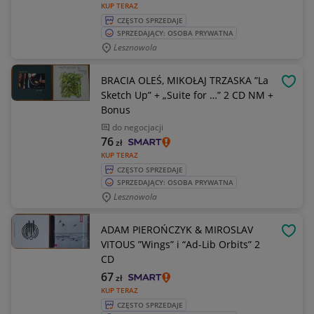
KUP TERAZ
CZĘSTO SPRZEDAJE
SPRZEDAJĄCY: OSOBA PRYWATNA
Lesznowola
BRACIA OLEŚ, MIKOŁAJ TRZASKA ”La
OBSE
Sketch Up” + „Suite for …” 2 CD NM +
Bonus
do negocjacji
76
zł
KUP TERAZ
CZĘSTO SPRZEDAJE
SPRZEDAJĄCY: OSOBA PRYWATNA
Lesznowola
ADAM PIEROŃCZYK & MIROSLAV
OBSE
VITOUS ”Wings” i “Ad-Lib Orbits” 2
CD
67
zł
KUP TERAZ
CZĘSTO SPRZEDAJE