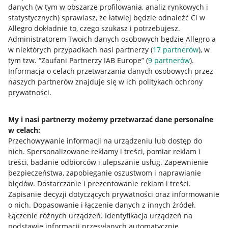
danych (w tym w obszarze profilowania, analiz rynkowych i
statystycznych) sprawiasz, że łatwiej będzie odnaleźć Ci w
Allegro dokładnie to, czego szukasz i potrzebujesz.
Administratorem Twoich danych osobowych będzie Allegro a
w niektórych przypadkach nasi partnerzy (
17
partnerów
), w
tym tzw. “Zaufani Partnerzy IAB Europe” (
9
partnerów
).
Przydatne informacje
Informacja o celach przetwarzania danych osobowych przez
naszych partnerów znajduje się w ich politykach ochrony
prywatności.
Jak to działa
Napisz do nas
My i nasi partnerzy możemy przetwarzać dane personalne
w celach:
Allegro Gadane dla sprzedających
Przechowywanie informacji na urządzeniu lub dostęp do
Allegro Gadane dla kupujących
nich
.
Spersonalizowane reklamy i treści, pomiar reklam i
treści, badanie odbiorców i ulepszanie usług
.
Zapewnienie
Mapa miejscowości
bezpieczeństwa, zapobieganie oszustwom i naprawianie
błędów
.
Dostarczanie i prezentowanie reklam i treści
.
Informacje prawne
Zapisanie decyzji dotyczących prywatności oraz informowanie
o nich
.
Dopasowanie i łączenie danych z innych źródeł
.
Regulamin
Łączenie różnych urządzeń
.
Identyfikacja urządzeń na
podstawie informacji przesyłanych automatycznie
.