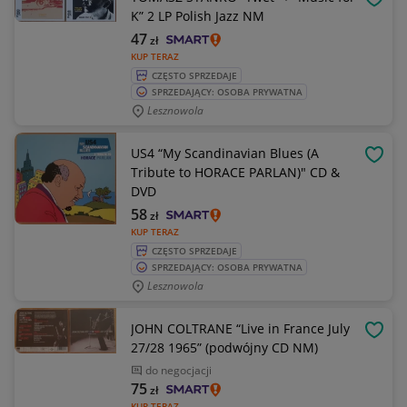
OBSE
K” 2 LP Polish Jazz NM
47
zł
KUP TERAZ
CZĘSTO SPRZEDAJE
SPRZEDAJĄCY: OSOBA PRYWATNA
Lesznowola
US4 “My Scandinavian Blues (A
OBSE
Tribute to HORACE PARLAN)" CD &
DVD
58
zł
KUP TERAZ
CZĘSTO SPRZEDAJE
SPRZEDAJĄCY: OSOBA PRYWATNA
Lesznowola
JOHN COLTRANE “Live in France July
OBSE
27/28 1965” (podwójny CD NM)
do negocjacji
75
zł
KUP TERAZ