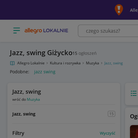
All
Otwórz menu z kategoriami
Jazz, swing Giżycko
15
ogłoszeń
Allegro Lokalnie
Kultura i rozrywka
Muzyka
Jazz, swing
Podobne:
jazz swing
Jazz, swing
Wido
wróć do
Muzyka
Jazz, swing
15
Og
Filtry
Wyczyść