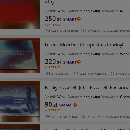
winyl
Nośnik:
Winyl
Gatunek:
jazz, swing
Wytwórnia:
MPS
250
zł
KUP TERAZ
CZĘSTO SPRZEDAJE
SPRZEDAJĄCY: OSOBA PRYW
Leszek Możdżer Composites lp winyl
Nośnik:
Winyl
Gatunek:
jazz, swing
Wytwórnia:
Work
220
zł
KUP TERAZ
STAN: NOWY
CZĘSTO SPRZEDAJE
SPRZEDAJ
Bucky Pizzarelli John Pizzarelli Passiona
Nośnik:
Winyl
Gatunek:
jazz, swing
Wytwórnia:
Groov
90
zł
KUP TERAZ
CZĘSTO SPRZEDAJE
SPRZEDAJĄCY: OSOBA PRYW