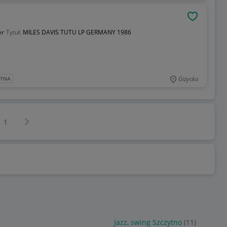
OBSERWU
er
Tytuł:
MILES DAVIS TUTU LP GERMANY 1986
Giżycko
ATNA
Następna strona
z
1
Jazz, swing Szczytno
(11)