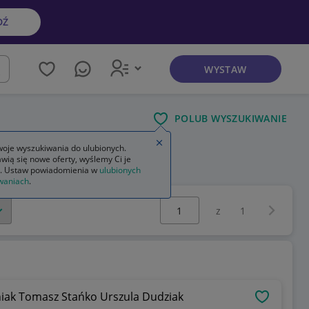
DŹ
WYSTAW
kaj
POLUB WYSZUKIWANIE
Zamknij wskazówkę
oje wyszukiwania do ulubionych.
wią się nowe oferty, wyślemy Ci je
. Ustaw powiadomienia w
ulubionych
waniach
.
Wybierz stronę:
Następna 
z
1
ak Tomasz Stańko Urszula Dudziak
OBSERWU