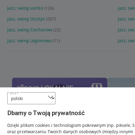
Jazz, swing Łomża
(126)
Jazz, sw
Jazz, swing Olsztyn
(507)
Jazz, sw
Jazz, swing Ciechanów
(22)
Jazz, sw
Jazz, swing Legionowo
(11)
Jazz, sw
język
Dbamy o Twoją prywatność
Dzięki plikom cookies i technologiom pokrewnym
(np. piksele, 
oraz przetwarzaniu Twoich danych osobowych
(między innymi