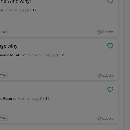
he Wind winyl
OBSERWU
na
Rozmiar płyty ("):
12
Giżycko
ATNA
age winyl
OBSERWU
onome Musik Gmbh
Rozmiar płyty ("):
12
Giżycko
ATNA
OBSERWU
se Records
Rozmiar płyty ("):
12
Giżycko
ATNA