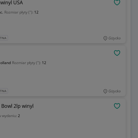
 winyl USA
OBSERWU
c.
Rozmiar płyty ("):
12
Giżycko
ATNA
OBSERWU
olland
Rozmiar płyty ("):
12
Giżycko
ATNA
Bowl 2lp winyl
OBSERWU
w wydaniu:
2