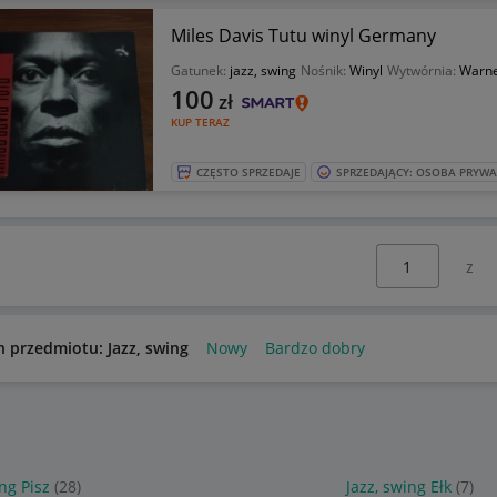
Miles Davis Tutu winyl Germany
Gatunek:
jazz, swing
Nośnik:
Winyl
Wytwórnia:
Warn
100
zł
KUP TERAZ
CZĘSTO SPRZEDAJE
SPRZEDAJĄCY: OSOBA PRYW
Wybierz stronę:
n przedmiotu: Jazz, swing
Nowy
Bardzo dobry
ing Pisz
(28)
Jazz, swing Ełk
(7)