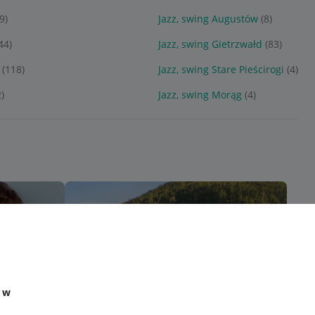
(9)
Jazz, swing Augustów
(8)
44)
Jazz, swing Gietrzwałd
(83)
(118)
Jazz, swing Stare Pieścirogi
(4)
2)
Jazz, swing Morąg
(4)
e w