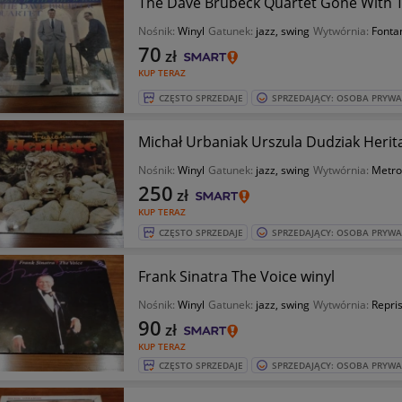
The Dave Brubeck Quartet Gone With T
Nośnik:
Winyl
Gatunek:
jazz, swing
Wytwórnia:
Fonta
70
zł
KUP TERAZ
CZĘSTO SPRZEDAJE
SPRZEDAJĄCY: OSOBA PRYW
Michał Urbaniak Urszula Dudziak Herit
Nośnik:
Winyl
Gatunek:
jazz, swing
Wytwórnia:
Metr
250
zł
KUP TERAZ
CZĘSTO SPRZEDAJE
SPRZEDAJĄCY: OSOBA PRYW
Frank Sinatra The Voice winyl
Nośnik:
Winyl
Gatunek:
jazz, swing
Wytwórnia:
Repri
90
zł
KUP TERAZ
CZĘSTO SPRZEDAJE
SPRZEDAJĄCY: OSOBA PRYW