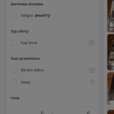
Darmowa dostawa
Allegro
Typ oferty
Kup teraz
15
Stan przedmiotu
Bardzo dobry
14
Nowy
1
Cena
zł
–
zł