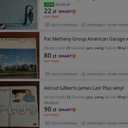
49
,00 zł
-55%
22
zł
KUP TERAZ
CZĘSTO SPRZEDAJE
SPRZEDAJĄCY: OSOBA PRYW
Pat Metheny Group American Garage w
Obroty (rpm):
33
Gatunek:
jazz, swing
Nośnik:
Winyl
80
zł
KUP TERAZ
CZĘSTO SPRZEDAJE
SPRZEDAJĄCY: OSOBA PRYW
Astrud Gilberto James Last Plus winyl
Obroty (rpm):
33
Gatunek:
jazz, swing
Nośnik:
Winyl
99
,90 zł
90
zł
KUP TERAZ
CZĘSTO SPRZEDAJE
SPRZEDAJĄCY: OSOBA PRYW