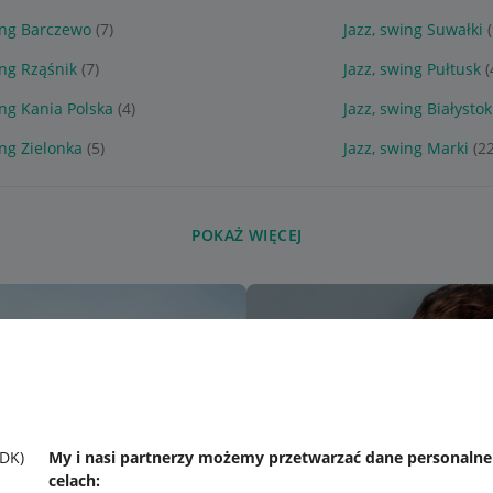
ing Barczewo
(7)
Jazz, swing Suwałki
ing Rząśnik
(7)
Jazz, swing Pułtusk
(
ing Kania Polska
(4)
Jazz, swing Białystok
ing Zielonka
(5)
Jazz, swing Marki
(2
POKAŻ WIĘCEJ
SDK)
My i nasi partnerzy możemy przetwarzać dane personaln
celach: