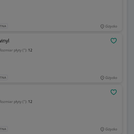
Giżycko
ATNA
inyl
OBSERWU
Rozmiar płyty ("):
12
Giżycko
ATNA
OBSERWU
Rozmiar płyty ("):
12
Giżycko
ATNA