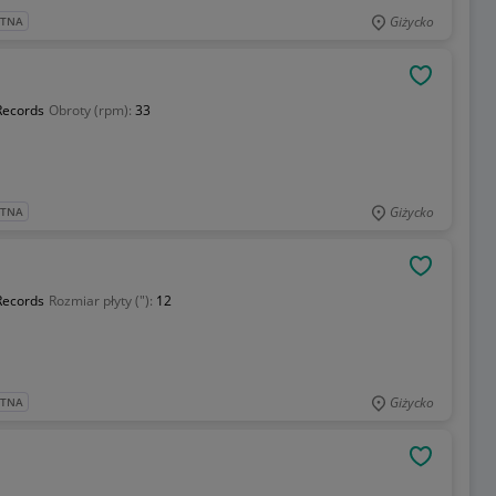
Giżycko
ATNA
OBSERWU
ecords
Obroty (rpm):
33
Giżycko
ATNA
OBSERWU
ecords
Rozmiar płyty ("):
12
Giżycko
ATNA
OBSERWU