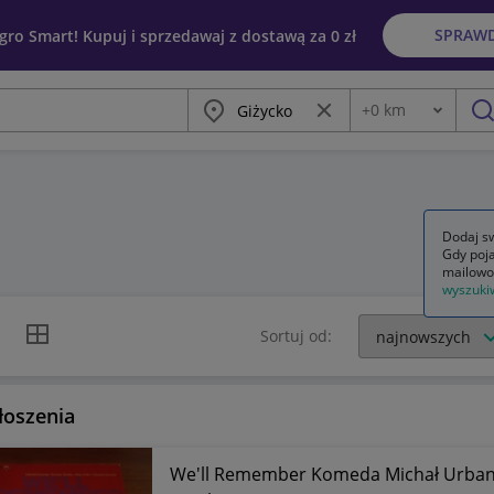
SPRAW
egro Smart! Kupuj i sprzedawaj z dostawą za 0 zł
Miasto
Wyczyść frazę
+
0
km
Odległość
szu
Dodaj sw
Gdy poja
mailowo
wyszuki
k listy
Widok siatki
Sortuj od:
łoszenia
We'll Remember Komeda Michał Urbani