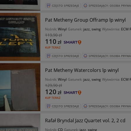
CZĘSTO SPRZEDAJE
SPRZEDAJĄCY: OSOBA PRYW
Pat Metheny Group Offramp lp winyl
Nośnik:
Winyl
Gatunek:
jazz, swing
Wytwórnia:
ECM R
119
,90 zł
110
zł
KUP TERAZ
CZĘSTO SPRZEDAJE
SPRZEDAJĄCY: OSOBA PRYW
Pat Metheny Watercolors lp winyl
Nośnik:
Winyl
Gatunek:
jazz, swing
Wytwórnia:
ECM R
129
,90 zł
120
zł
KUP TERAZ
CZĘSTO SPRZEDAJE
SPRZEDAJĄCY: OSOBA PRYW
Rafał Bryndal Jazz Quartet vol. 2, 2 cd
Nośnik:
CD
Gatunek:
jazz, swing