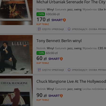
Michał Urbaniak Serenade For The City
Nośnik:
Winyl
Gatunek:
jazz, swing
Wytwórnia:
Ubx In
199
,90 zł
-14%
170
zł
KUP TERAZ
CZĘSTO SPRZEDAJE
SPRZEDAJĄCY: OSOBA PRYW
Tony Bennett Berlin winyl
Nośnik:
Winyl
Gatunek:
jazz, swing
Wytwórnia:
CBS H
69
,90 zł
-14%
60
zł
KUP TERAZ
CZĘSTO SPRZEDAJE
SPRZEDAJĄCY: OSOBA PRYW
Chuck Mangione Live At The Hollywood 
Nośnik:
Winyl
Gatunek:
jazz, swing
Liczba nośników 
90
zł
KUP TERAZ