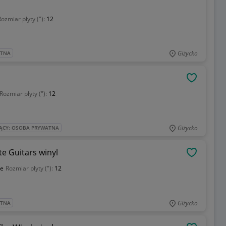
Rozmiar płyty ("):
12
Giżycko
ATNA
OBSERWU
Rozmiar płyty ("):
12
Giżycko
ĄCY: OSOBA PRYWATNA
te Guitars winyl
OBSERWU
e
Rozmiar płyty ("):
12
Giżycko
ATNA