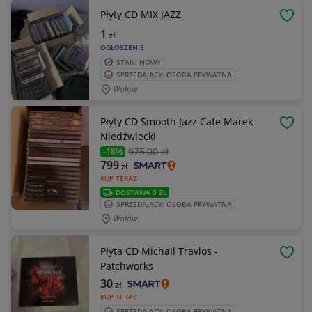
Płyty CD MIX JAZZ
OBSE
1
zł
OGŁOSZENIE
STAN: NOWY
SPRZEDAJĄCY: OSOBA PRYWATNA
Wołów
Płyty CD Smooth Jazz Cafe Marek
OBSE
Niedźwiecki
975
,00 zł
-18%
799
zł
KUP TERAZ
DOSTAWA 0 ZŁ
SPRZEDAJĄCY: OSOBA PRYWATNA
Wołów
Płyta CD Michail Travlos -
OBSE
Patchworks
30
zł
KUP TERAZ
SPRZEDAJĄCY: OSOBA PRYWATNA