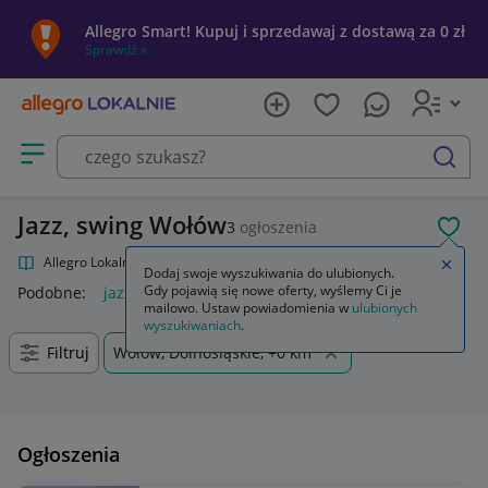
Allegro Smart! Kupuj i sprzedawaj z dostawą za 0 zł
Sprawdź »
Otwórz menu z kategoriami
szukaj
Jazz, swing Wołów
3
ogłoszenia
POL
Allegro Lokalnie
Kultura i rozrywka
Muzyka
Jazz, swing
Zamkn
Dodaj swoje wyszukiwania do ulubionych.
Gdy pojawią się nowe oferty, wyślemy Ci je
Podobne:
jazz swing
mailowo. Ustaw powiadomienia w
ulubionych
wyszukiwaniach
.
Filtruj
Wołów, Dolnośląskie, +0 km
Ogłoszenia