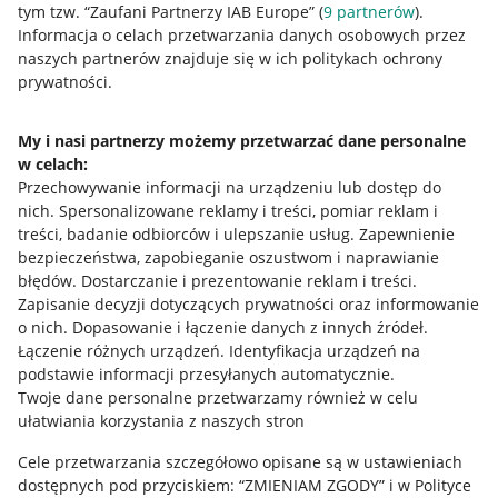
tym tzw. “Zaufani Partnerzy IAB Europe” (
9
partnerów
).
Przydatne informacje
Informacja o celach przetwarzania danych osobowych przez
naszych partnerów znajduje się w ich politykach ochrony
prywatności.
Jak to działa
Napisz do nas
My i nasi partnerzy możemy przetwarzać dane personalne
w celach:
Allegro Gadane dla sprzedających
Przechowywanie informacji na urządzeniu lub dostęp do
Allegro Gadane dla kupujących
nich
.
Spersonalizowane reklamy i treści, pomiar reklam i
treści, badanie odbiorców i ulepszanie usług
.
Zapewnienie
Mapa miejscowości
bezpieczeństwa, zapobieganie oszustwom i naprawianie
błędów
.
Dostarczanie i prezentowanie reklam i treści
.
Informacje prawne
Zapisanie decyzji dotyczących prywatności oraz informowanie
o nich
.
Dopasowanie i łączenie danych z innych źródeł
.
Regulamin
Łączenie różnych urządzeń
.
Identyfikacja urządzeń na
podstawie informacji przesyłanych automatycznie
.
Polityka plików "cookies"
Twoje dane personalne przetwarzamy również w celu
ułatwiania korzystania z naszych stron
Ustawienia plików "cookies"
Cele przetwarzania szczegółowo opisane są w ustawieniach
Udostępnianie lokalizacji
dostępnych pod przyciskiem: “ZMIENIAM ZGODY” i w Polityce