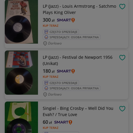
LP (Jazz) - Louis Armstrong - Satchmo
OBSE
Plays King Oliver
300
zł
KUP TERAZ
CZĘSTO SPRZEDAJE
SPRZEDAJĄCY: OSOBA PRYWATNA
Darłowo
LP (Jazz) - Festival de Newport 1956
OBSE
(Unikat)
180
zł
KUP TERAZ
CZĘSTO SPRZEDAJE
SPRZEDAJĄCY: OSOBA PRYWATNA
Darłowo
Singiel - Bing Crosby – Well Did You
OBSE
Evah? / True Love
60
zł
KUP TERAZ