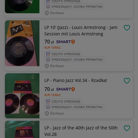
CZĘSTO SPRZEDAJE
SPRZEDAJĄCY: OSOBA PRYWATNA
Darłowo
LP 10' (Jazz) - Louis Armstrong - Jam
OBSE
Session mit Louis Armstrong
70
zł
KUP TERAZ
CZĘSTO SPRZEDAJE
SPRZEDAJĄCY: OSOBA PRYWATNA
Darłowo
LP - Piano Jazz Vol.34 - Rzadka!
OBSE
70
zł
KUP TERAZ
CZĘSTO SPRZEDAJE
SPRZEDAJĄCY: OSOBA PRYWATNA
Darłowo
LP - Jazz of the 40th Jazz of the 50th
OBSE
Vol.28