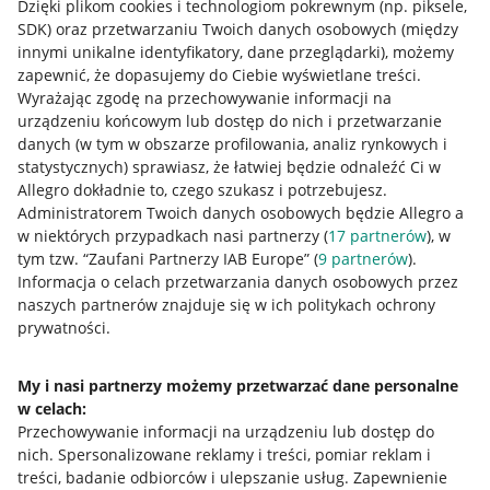
Dzięki plikom cookies i technologiom pokrewnym
(np. piksele,
SDK)
oraz przetwarzaniu Twoich danych osobowych
(między
innymi unikalne identyfikatory, dane przeglądarki)
, możemy
zapewnić, że dopasujemy do Ciebie wyświetlane treści.
Wyrażając zgodę na przechowywanie informacji na
urządzeniu końcowym lub dostęp do nich i przetwarzanie
danych (w tym w obszarze profilowania, analiz rynkowych i
statystycznych) sprawiasz, że łatwiej będzie odnaleźć Ci w
Allegro dokładnie to, czego szukasz i potrzebujesz.
Administratorem Twoich danych osobowych będzie Allegro a
w niektórych przypadkach nasi partnerzy (
17
partnerów
), w
tym tzw. “Zaufani Partnerzy IAB Europe” (
9
partnerów
).
Przydatne informacje
Informacja o celach przetwarzania danych osobowych przez
naszych partnerów znajduje się w ich politykach ochrony
prywatności.
Jak to działa
Napisz do nas
My i nasi partnerzy możemy przetwarzać dane personalne
w celach:
Allegro Gadane dla sprzedających
Przechowywanie informacji na urządzeniu lub dostęp do
Allegro Gadane dla kupujących
nich
.
Spersonalizowane reklamy i treści, pomiar reklam i
treści, badanie odbiorców i ulepszanie usług
.
Zapewnienie
Mapa miejscowości