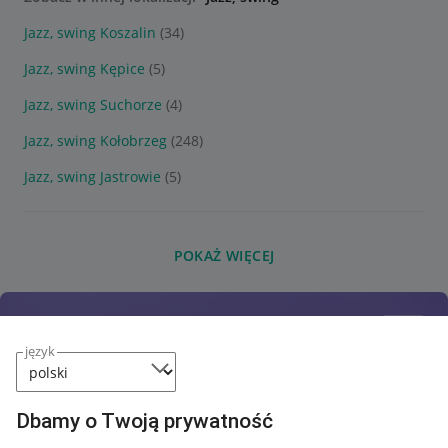
Jazz, swing Koszalin
(34)
Jazz, swing Kępice
(5)
Jazz, swing Suchorze
(4)
Jazz, swing Kołobrzeg
(248)
Jazz, swing Jastrowie
(5)
POKAŻ WIĘCEJ
język
Dbamy o Twoją prywatność