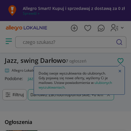
Allegro Smart! Kupuj i sprzedawaj z dostawą za 0 zł
Sprawdź »
Otwórz menu z kategoriami
szukaj
Jazz, swing Darłowo
7
ogłoszeń
POL
Allegro Lokalnie
Kultura i rozrywka
Muzyka
Jazz, swing
Zamkn
Dodaj swoje wyszukiwania do ulubionych.
Gdy pojawią się nowe oferty, wyślemy Ci je
Podobne:
jazz swing
mailowo. Ustaw powiadomienia w
ulubionych
wyszukiwaniach
.
Filtruj
Darłowo, Zachodniopomorskie, +0 km
Ogłoszenia