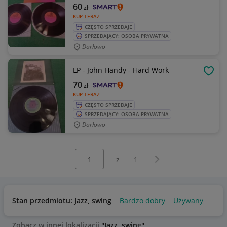
60
zł
KUP TERAZ
CZĘSTO SPRZEDAJE
SPRZEDAJĄCY: OSOBA PRYWATNA
Darłowo
LP - John Handy - Hard Work
OBSE
70
zł
KUP TERAZ
CZĘSTO SPRZEDAJE
SPRZEDAJĄCY: OSOBA PRYWATNA
Darłowo
Wybierz stronę:
Następna strona
z
1
Stan przedmiotu: Jazz, swing
Bardzo dobry
Używany
Zobacz w innej lokalizacji
"Jazz, swing"