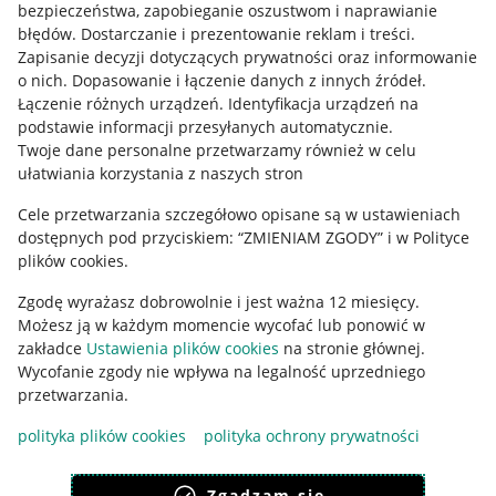
bezpieczeństwa, zapobieganie oszustwom i naprawianie
błędów
.
Dostarczanie i prezentowanie reklam i treści
.
Informacje prawne
Zapisanie decyzji dotyczących prywatności oraz informowanie
o nich
.
Dopasowanie i łączenie danych z innych źródeł
.
Regulamin
Łączenie różnych urządzeń
.
Identyfikacja urządzeń na
podstawie informacji przesyłanych automatycznie
.
Polityka plików "cookies"
Twoje dane personalne przetwarzamy również w celu
ułatwiania korzystania z naszych stron
Ustawienia plików "cookies"
Cele przetwarzania szczegółowo opisane są w ustawieniach
Udostępnianie lokalizacji
dostępnych pod przyciskiem: “ZMIENIAM ZGODY” i w Polityce
Informacje dla Aktu o Usługach Cyfrowych
plików cookies.
Zgodę wyrażasz dobrowolnie i jest ważna 12 miesięcy.
Pobierz aplikację
Możesz ją w każdym momencie wycofać lub ponowić w
zakładce
Ustawienia plików cookies
na stronie głównej.
Wycofanie zgody nie wpływa na legalność uprzedniego
przetwarzania.
polityka plików cookies
polityka ochrony prywatności
Zgadzam się