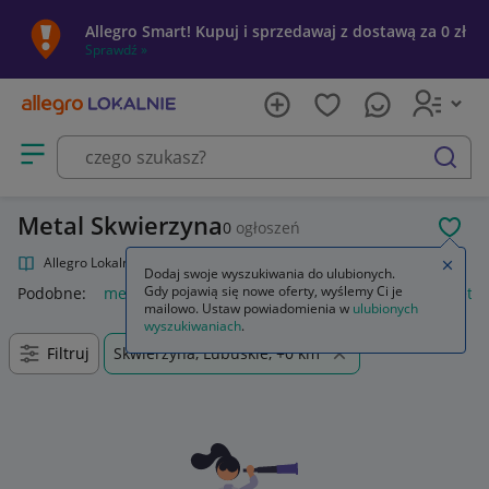
Allegro Smart! Kupuj i sprzedawaj z dostawą za 0 zł
Sprawdź »
Otwórz menu z kategoriami
szukaj
Metal Skwierzyna
0
ogłoszeń
POL
Allegro Lokalnie
Kultura i rozrywka
Muzyka
Metal
Zamkn
Dodaj swoje wyszukiwania do ulubionych.
Gdy pojawią się nowe oferty, wyślemy Ci je
Podobne:
metal
metal guard
regał metalowy
loreal metal
mailowo. Ustaw powiadomienia w
ulubionych
wyszukiwaniach
.
Filtruj
Skwierzyna, Lubuskie, +0 km