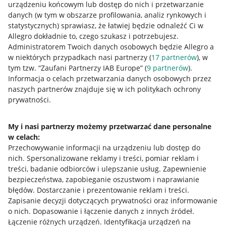
urządzeniu końcowym lub dostęp do nich i przetwarzanie
danych (w tym w obszarze profilowania, analiz rynkowych i
statystycznych) sprawiasz, że łatwiej będzie odnaleźć Ci w
Allegro dokładnie to, czego szukasz i potrzebujesz.
Przydatne informacje
Administratorem Twoich danych osobowych będzie Allegro a
w niektórych przypadkach nasi partnerzy (
17
partnerów
), w
Jak to działa
tym tzw. “Zaufani Partnerzy IAB Europe” (
9
partnerów
).
Informacja o celach przetwarzania danych osobowych przez
Napisz do nas
naszych partnerów znajduje się w ich politykach ochrony
prywatności.
Allegro Gadane dla sprzedających
Allegro Gadane dla kupujących
My i nasi partnerzy możemy przetwarzać dane personalne
Mapa miejscowości
w celach:
Przechowywanie informacji na urządzeniu lub dostęp do
nich
.
Spersonalizowane reklamy i treści, pomiar reklam i
Informacje prawne
treści, badanie odbiorców i ulepszanie usług
.
Zapewnienie
bezpieczeństwa, zapobieganie oszustwom i naprawianie
Regulamin
błędów
.
Dostarczanie i prezentowanie reklam i treści
.
Polityka plików "cookies"
Zapisanie decyzji dotyczących prywatności oraz informowanie
o nich
.
Dopasowanie i łączenie danych z innych źródeł
.
Ustawienia plików "cookies"
Łączenie różnych urządzeń
.
Identyfikacja urządzeń na