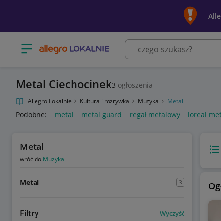
All
Otwórz menu z kategoriami
Metal Ciechocinek
3
ogłoszenia
Allegro Lokalnie
Kultura i rozrywka
Muzyka
Metal
Podobne:
metal
metal guard
regał metalowy
loreal me
Metal
Wido
wróć do
Muzyka
Metal
3
Og
Filtry
Wyczyść