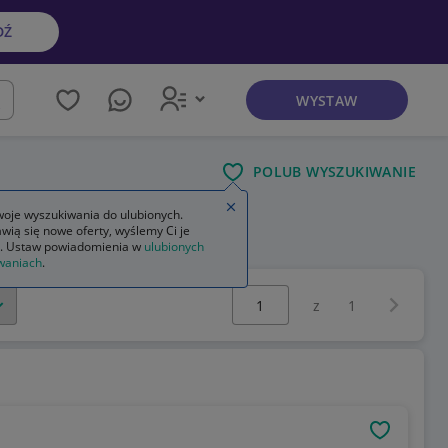
DŹ
WYSTAW
kaj
POLUB WYSZUKIWANIE
Zamknij wskazówkę
oje wyszukiwania do ulubionych.
wią się nowe oferty, wyślemy Ci je
. Ustaw powiadomienia w
ulubionych
waniach
.
Wybierz stronę:
Następna 
z
1
OBSERWU