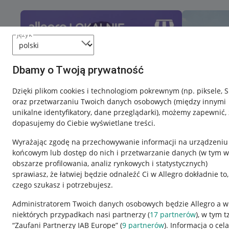
język
Dbamy o Twoją prywatność
Dzięki plikom cookies i technologiom pokrewnym
(np. piksele, 
oraz przetwarzaniu Twoich danych osobowych
(między innymi
unikalne identyfikatory, dane przeglądarki)
, możemy zapewnić, 
dopasujemy do Ciebie wyświetlane treści.
Wyrażając zgodę na przechowywanie informacji na urządzeniu
końcowym lub dostęp do nich i przetwarzanie danych (w tym w
obszarze profilowania, analiz rynkowych i statystycznych)
sprawiasz, że łatwiej będzie odnaleźć Ci w Allegro dokładnie to,
czego szukasz i potrzebujesz.
Przydatne informacje
Informacje p
Administratorem Twoich danych osobowych będzie Allegro a w
niektórych przypadkach nasi partnerzy (
17
partnerów
), w tym t
Jak to działa
Regulamin
“Zaufani Partnerzy IAB Europe” (
9
partnerów
). Informacja o cel