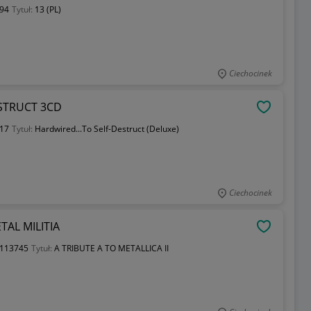
94
Tytuł:
13 (PL)
Ciechocinek
ESTRUCT 3CD
OBSERWU
17
Tytuł:
Hardwired...To Self-Destruct (Deluxe)
Ciechocinek
TAL MILITIA
OBSERWU
113745
Tytuł:
A TRIBUTE A TO METALLICA II