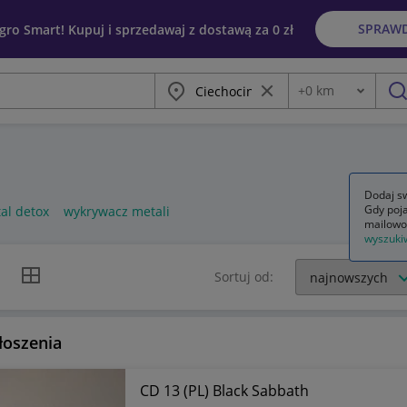
SPRAW
egro Smart! Kupuj i sprzedawaj z dostawą za 0 zł
Miasto
Wyczyść frazę
+
0
km
Odległość
szu
Dodaj sw
Gdy poja
tal detox
wykrywacz metali
mailowo
wyszuki
k listy
Widok siatki
Sortuj od:
łoszenia
CD 13 (PL) Black Sabbath