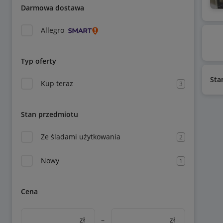
Darmowa dostawa
Allegro
Typ oferty
Sta
Kup teraz
3
Stan przedmiotu
Ze śladami użytkowania
2
Nowy
1
Cena
zł
–
zł