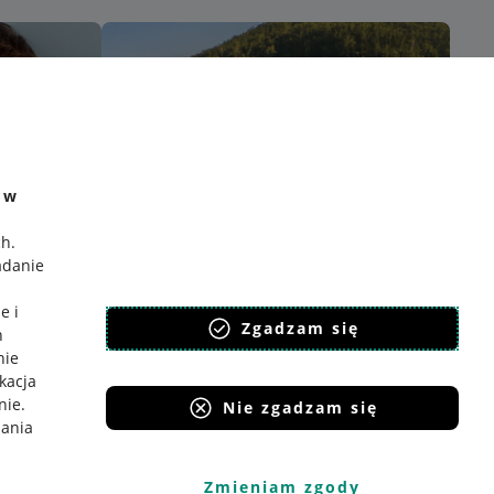
e w
ch
.
adanie
e i
Zgadzam się
h
nie
ikacja
nie
.
Nie zgadzam się
iania
Zmieniam zgody