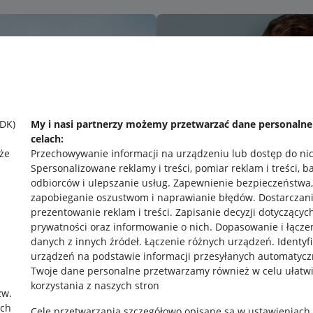
SDK)
My i nasi partnerzy możemy przetwarzać dane personaln
celach:
że
Przechowywanie informacji na urządzeniu lub dostęp do ni
Spersonalizowane reklamy i treści, pomiar reklam i treści, b
odbiorców i ulepszanie usług
.
Zapewnienie bezpieczeństwa,
zapobieganie oszustwom i naprawianie błędów
.
Dostarczani
prezentowanie reklam i treści
.
Zapisanie decyzji dotyczącyc
prywatności oraz informowanie o nich
.
Dopasowanie i łącze
danych z innych źródeł
.
Łączenie różnych urządzeń
.
Identyf
urządzeń na podstawie informacji przesyłanych automatycz
rawne
Pobierz aplikację
Twoje dane personalne przetwarzamy również w celu ułatw
korzystania z naszych stron
zw.
ach
Cele przetwarzania szczegółowo opisane są w ustawieniach