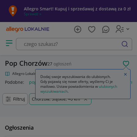
Allegro Smart! Kupuj i sprzedawaj z dostawą za 0 zł
Sprawdź »
Otwórz menu z kategoriami
szukaj
Pop Chorzów
27
ogłoszeń
POL
Allegro Lokalnie
Kultura i rozrywka
Muzyka
Pop
Zamkn
Dodaj swoje wyszukiwania do ulubionych.
Gdy pojawią się nowe oferty, wyślemy Ci je
Podobne:
pop
funko pop
k pop demon hunters
popcorn
mailowo. Ustaw powiadomienia w
ulubionych
wyszukiwaniach
.
Filtruj
Chorzów, Śląskie, +0 km
Ogłoszenia