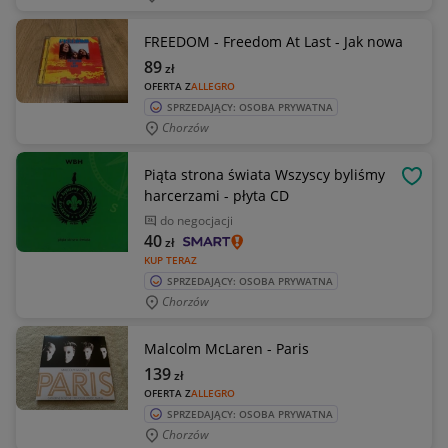
FREEDOM - Freedom At Last - Jak nowa
89
zł
OFERTA Z
ALLEGRO
SPRZEDAJĄCY: OSOBA PRYWATNA
Chorzów
Piąta strona świata Wszyscy byliśmy
OBSE
harcerzami - płyta CD
do negocjacji
40
zł
KUP TERAZ
SPRZEDAJĄCY: OSOBA PRYWATNA
Chorzów
Malcolm McLaren - Paris
139
zł
OFERTA Z
ALLEGRO
SPRZEDAJĄCY: OSOBA PRYWATNA
Chorzów