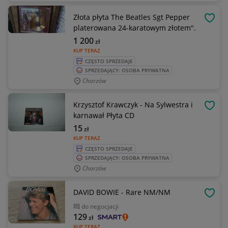
Złota płyta The Beatles Sgt Pepper
OBSE
platerowana 24-karatowym złotem".
1 200
zł
KUP TERAZ
CZĘSTO SPRZEDAJE
SPRZEDAJĄCY: OSOBA PRYWATNA
Chorzów
Krzysztof Krawczyk - Na Sylwestra i
OBSE
karnawał Płyta CD
15
zł
KUP TERAZ
CZĘSTO SPRZEDAJE
SPRZEDAJĄCY: OSOBA PRYWATNA
Chorzów
DAVID BOWIE - Rare NM/NM
OBSE
do negocjacji
129
zł
KUP TERAZ