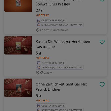
OBSE
Śpiewał Elvis Presley
27
zł
KUP TERAZ
CZĘSTO SPRZEDAJE
SPRZEDAJĄCY: OSOBA PRYWATNA
Chorzów, Kochłowice
Kaseta Die Wildecker Herzbuben
OBSE
Das tut gut!
5
zł
KUP TERAZ
CZĘSTO SPRZEDAJE
SPRZEDAJĄCY: OSOBA PRYWATNA
Chorzów
Ohne Zartlichkeit Geht Gar Nix
OBSE
Patrick Lindner
5
zł
KUP TERAZ
CZĘSTO SPRZEDAJE
SPRZEDAJĄCY: OSOBA PRYWATNA