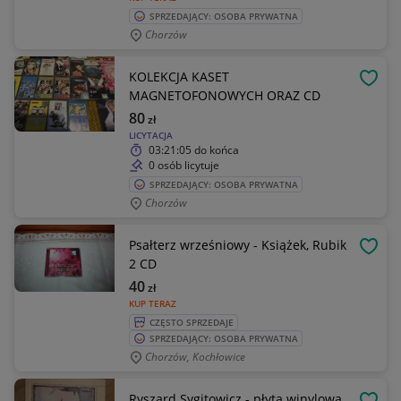
SPRZEDAJĄCY: OSOBA PRYWATNA
Chorzów
KOLEKCJA KASET
OBSE
MAGNETOFONOWYCH ORAZ CD
80
zł
LICYTACJA
03:21:05
do końca
0 osób licytuje
SPRZEDAJĄCY: OSOBA PRYWATNA
Chorzów
Psałterz wrześniowy - Książek, Rubik
OBSE
2 CD
40
zł
KUP TERAZ
CZĘSTO SPRZEDAJE
SPRZEDAJĄCY: OSOBA PRYWATNA
Chorzów, Kochłowice
Ryszard Sygitowicz - płyta winylowa