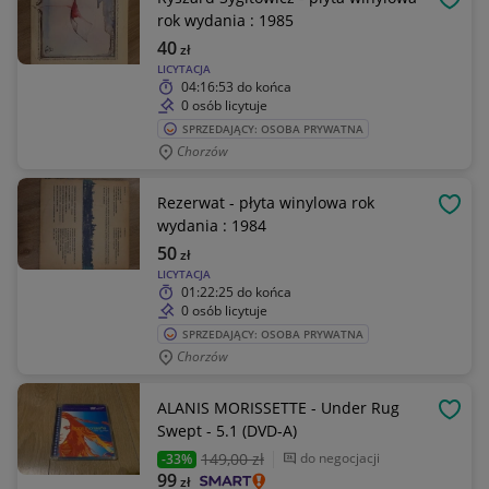
OBSE
rok wydania : 1985
40
zł
LICYTACJA
04:16:53
do końca
0 osób licytuje
SPRZEDAJĄCY: OSOBA PRYWATNA
Chorzów
Rezerwat - płyta winylowa rok
OBSE
wydania : 1984
50
zł
LICYTACJA
01:22:25
do końca
0 osób licytuje
SPRZEDAJĄCY: OSOBA PRYWATNA
Chorzów
ALANIS MORISSETTE - Under Rug
OBSE
Swept - 5.1 (DVD-A)
149
,00 zł
do negocjacji
-33%
99
zł