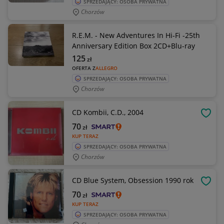
SPRZEDAJĄCY: OSOBA PRYWATNA
Chorzów
R.E.M. - New Adventures In Hi-Fi -25th
Anniversary Edition Box 2CD+Blu-ray
125
zł
OFERTA Z
ALLEGRO
SPRZEDAJĄCY: OSOBA PRYWATNA
Chorzów
CD Kombii, C.D., 2004
OBSE
70
zł
KUP TERAZ
SPRZEDAJĄCY: OSOBA PRYWATNA
Chorzów
CD Blue System, Obsession 1990 rok
OBSE
70
zł
KUP TERAZ
SPRZEDAJĄCY: OSOBA PRYWATNA