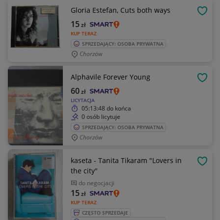
Gloria Estefan, Cuts both ways
OBSE
15
zł
KUP TERAZ
SPRZEDAJĄCY: OSOBA PRYWATNA
Chorzów
Alphavile Forever Young
OBSE
60
zł
LICYTACJA
05:13:48
do końca
0 osób licytuje
SPRZEDAJĄCY: OSOBA PRYWATNA
Chorzów
kaseta - Tanita Tikaram "Lovers in
OBSE
the city"
do negocjacji
15
zł
KUP TERAZ
CZĘSTO SPRZEDAJE