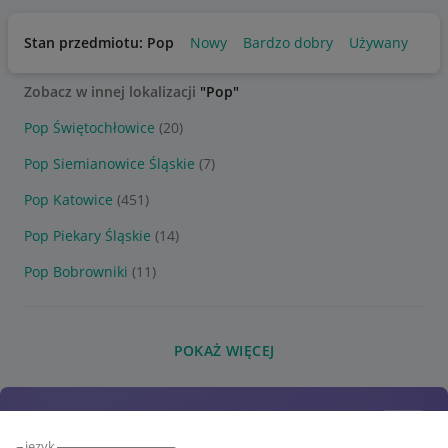
Stan przedmiotu: Pop
Nowy
Bardzo dobry
Używany
Zobacz w innej lokalizacji
"Pop"
Pop Świętochłowice
(20)
Pop Siemianowice Śląskie
(7)
Pop Katowice
(451)
Pop Piekary Śląskie
(14)
Pop Bobrowniki
(11)
POKAŻ WIĘCEJ
język