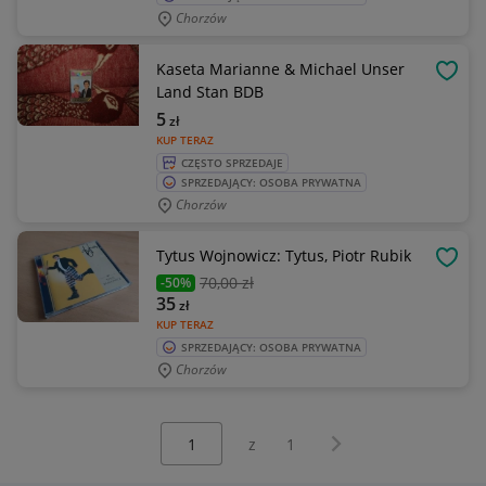
Chorzów
Kaseta Marianne & Michael Unser
OBSE
Land Stan BDB
5
zł
KUP TERAZ
CZĘSTO SPRZEDAJE
SPRZEDAJĄCY: OSOBA PRYWATNA
Chorzów
Tytus Wojnowicz: Tytus, Piotr Rubik
OBSE
70
,00 zł
-50%
35
zł
KUP TERAZ
SPRZEDAJĄCY: OSOBA PRYWATNA
Chorzów
Wybierz stronę:
Następna strona
z
1