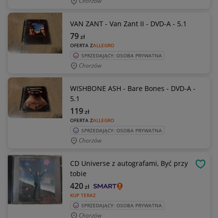
Chorzów
VAN ZANT - Van Zant II - DVD-A - 5.1
79
zł
OFERTA Z
ALLEGRO
SPRZEDAJĄCY: OSOBA PRYWATNA
Chorzów
WISHBONE ASH - Bare Bones - DVD-A -
5.1
119
zł
OFERTA Z
ALLEGRO
SPRZEDAJĄCY: OSOBA PRYWATNA
Chorzów
CD Universe z autografami, Być przy
OBSE
tobie
420
zł
KUP TERAZ
SPRZEDAJĄCY: OSOBA PRYWATNA
Chorzów