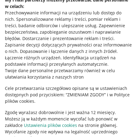
w celach:
Allegro Gadane dla sprzedających
Przechowywanie informacji na urządzeniu lub dostęp do
Allegro Gadane dla kupujących
nich
.
Spersonalizowane reklamy i treści, pomiar reklam i
treści, badanie odbiorców i ulepszanie usług
.
Zapewnienie
Mapa miejscowości
bezpieczeństwa, zapobieganie oszustwom i naprawianie
błędów
.
Dostarczanie i prezentowanie reklam i treści
.
Informacje prawne
Zapisanie decyzji dotyczących prywatności oraz informowanie
o nich
.
Dopasowanie i łączenie danych z innych źródeł
.
Regulamin
Łączenie różnych urządzeń
.
Identyfikacja urządzeń na
podstawie informacji przesyłanych automatycznie
.
Polityka plików "cookies"
Twoje dane personalne przetwarzamy również w celu
ułatwiania korzystania z naszych stron
Ustawienia plików "cookies"
Cele przetwarzania szczegółowo opisane są w ustawieniach
Udostępnianie lokalizacji
dostępnych pod przyciskiem: “ZMIENIAM ZGODY” i w Polityce
Informacje dla Aktu o Usługach Cyfrowych
plików cookies.
Zgodę wyrażasz dobrowolnie i jest ważna 12 miesięcy.
Pobierz aplikację
Możesz ją w każdym momencie wycofać lub ponowić w
zakładce
Ustawienia plików cookies
na stronie głównej.
Wycofanie zgody nie wpływa na legalność uprzedniego