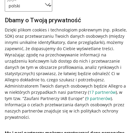
Dbamy o Twoją prywatność
Dzięki plikom cookies i technologiom pokrewnym
(np. piksele,
SDK)
oraz przetwarzaniu Twoich danych osobowych
(między
innymi unikalne identyfikatory, dane przeglądarki)
, możemy
zapewnić, że dopasujemy do Ciebie wyświetlane treści.
Wyrażając zgodę na przechowywanie informacji na
urządzeniu końcowym lub dostęp do nich i przetwarzanie
danych (w tym w obszarze profilowania, analiz rynkowych i
statystycznych) sprawiasz, że łatwiej będzie odnaleźć Ci w
Allegro dokładnie to, czego szukasz i potrzebujesz.
Administratorem Twoich danych osobowych będzie Allegro a
w niektórych przypadkach nasi partnerzy (
17
partnerów
), w
tym tzw. “Zaufani Partnerzy IAB Europe” (
9
partnerów
).
Przydatne informacje
Informacja o celach przetwarzania danych osobowych przez
naszych partnerów znajduje się w ich politykach ochrony
prywatności.
Jak to działa
Napisz do nas
My i nasi partnerzy możemy przetwarzać dane personalne