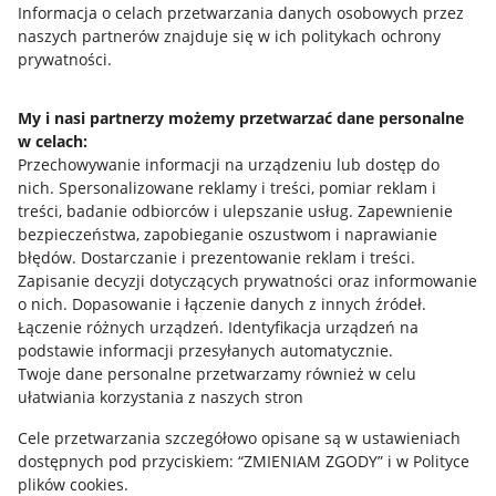
Przydatne informacje
Informacja o celach przetwarzania danych osobowych przez
naszych partnerów znajduje się w ich politykach ochrony
prywatności.
Jak to działa
Napisz do nas
My i nasi partnerzy możemy przetwarzać dane personalne
w celach:
Allegro Gadane dla sprzedających
Przechowywanie informacji na urządzeniu lub dostęp do
Allegro Gadane dla kupujących
nich
.
Spersonalizowane reklamy i treści, pomiar reklam i
treści, badanie odbiorców i ulepszanie usług
.
Zapewnienie
Mapa miejscowości
bezpieczeństwa, zapobieganie oszustwom i naprawianie
błędów
.
Dostarczanie i prezentowanie reklam i treści
.
Informacje prawne
Zapisanie decyzji dotyczących prywatności oraz informowanie
o nich
.
Dopasowanie i łączenie danych z innych źródeł
.
Regulamin
Łączenie różnych urządzeń
.
Identyfikacja urządzeń na
podstawie informacji przesyłanych automatycznie
.
Polityka plików "cookies"
Twoje dane personalne przetwarzamy również w celu
ułatwiania korzystania z naszych stron
Ustawienia plików "cookies"
Cele przetwarzania szczegółowo opisane są w ustawieniach
Udostępnianie lokalizacji
dostępnych pod przyciskiem: “ZMIENIAM ZGODY” i w Polityce
Informacje dla Aktu o Usługach Cyfrowych
plików cookies.