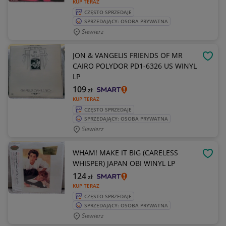
KUP TERAZ
CZĘSTO SPRZEDAJE
SPRZEDAJĄCY: OSOBA PRYWATNA
Siewierz
JON & VANGELIS FRIENDS OF MR
OBSE
CAIRO POLYDOR PD1-6326 US WINYL
LP
109
zł
KUP TERAZ
CZĘSTO SPRZEDAJE
SPRZEDAJĄCY: OSOBA PRYWATNA
Siewierz
WHAM! MAKE IT BIG (CARELESS
OBSE
WHISPER) JAPAN OBI WINYL LP
124
zł
KUP TERAZ
CZĘSTO SPRZEDAJE
SPRZEDAJĄCY: OSOBA PRYWATNA
Siewierz