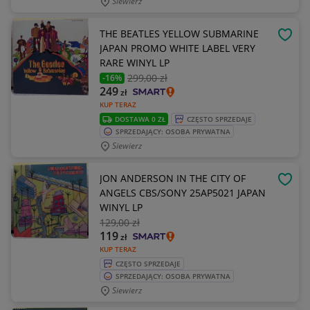
Siewierz
THE BEATLES YELLOW SUBMARINE
OBSE
JAPAN PROMO WHITE LABEL VERY
RARE WINYL LP
299
,00 zł
-16%
249
zł
KUP TERAZ
DOSTAWA 0 ZŁ
CZĘSTO SPRZEDAJE
SPRZEDAJĄCY: OSOBA PRYWATNA
Siewierz
JON ANDERSON IN THE CITY OF
OBSE
ANGELS CBS/SONY 25AP5021 JAPAN
WINYL LP
129
,00 zł
119
zł
KUP TERAZ
CZĘSTO SPRZEDAJE
SPRZEDAJĄCY: OSOBA PRYWATNA
Siewierz