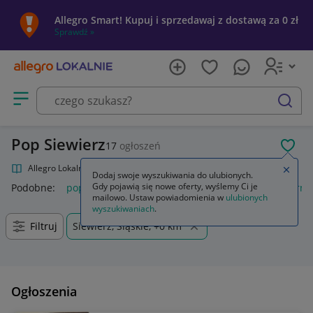
Allegro Smart! Kupuj i sprzedawaj z dostawą za 0 zł
Sprawdź »
Otwórz menu z kategoriami
szukaj
Pop Siewierz
17
ogłoszeń
POL
Allegro Lokalnie
Kultura i rozrywka
Muzyka
Pop
Zamkn
Dodaj swoje wyszukiwania do ulubionych.
Gdy pojawią się nowe oferty, wyślemy Ci je
Podobne:
pop
funko pop
k pop demon hunters
popcorn
mailowo. Ustaw powiadomienia w
ulubionych
wyszukiwaniach
.
Filtruj
Siewierz, Śląskie, +0 km
Ogłoszenia