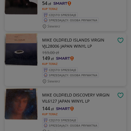
54
zł
KUP TERAZ
CZĘSTO SPRZEDAJE
SPRZEDAJĄCY: OSOBA PRYWATNA
Siewierz
MIKE OLDFIELD ISLANDS VIRGIN
OBSE
VJL28006 JAPAN WINYL LP
159
,00 zł
149
zł
KUP TERAZ
CZĘSTO SPRZEDAJE
SPRZEDAJĄCY: OSOBA PRYWATNA
Siewierz
MIKE OLDFIELD DISCOVERY VIRGIN
OBSE
VIL6127 JAPAN WINYL LP
144
zł
KUP TERAZ
CZĘSTO SPRZEDAJE
SPRZEDAJĄCY: OSOBA PRYWATNA