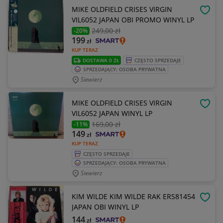
MIKE OLDFIELD CRISES VIRGIN
OBSE
VIL6052 JAPAN OBI PROMO WINYL LP
249
,00 zł
-20%
199
zł
KUP TERAZ
DOSTAWA 0 ZŁ
CZĘSTO SPRZEDAJE
SPRZEDAJĄCY: OSOBA PRYWATNA
Siewierz
MIKE OLDFIELD CRISES VIRGIN
OBSE
VIL6052 JAPAN WINYL LP
169
,00 zł
-11%
149
zł
KUP TERAZ
CZĘSTO SPRZEDAJE
SPRZEDAJĄCY: OSOBA PRYWATNA
Siewierz
KIM WILDE KIM WILDE RAK ERS81454
OBSE
JAPAN OBI WINYL LP
144
zł