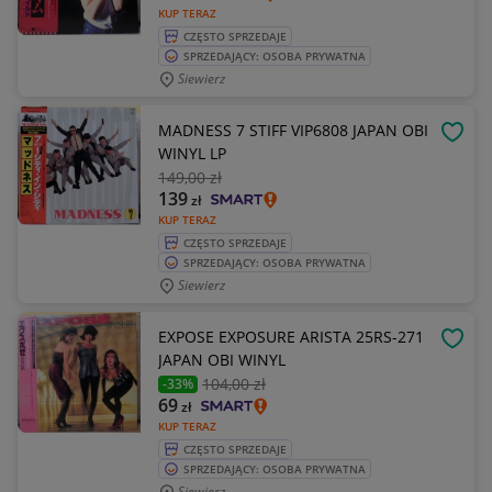
KUP TERAZ
CZĘSTO SPRZEDAJE
SPRZEDAJĄCY: OSOBA PRYWATNA
Siewierz
MADNESS 7 STIFF VIP6808 JAPAN OBI
OBSE
WINYL LP
149
,00 zł
139
zł
KUP TERAZ
CZĘSTO SPRZEDAJE
SPRZEDAJĄCY: OSOBA PRYWATNA
Siewierz
EXPOSE EXPOSURE ARISTA 25RS-271
OBSE
JAPAN OBI WINYL
104
,00 zł
-33%
69
zł
KUP TERAZ
CZĘSTO SPRZEDAJE
SPRZEDAJĄCY: OSOBA PRYWATNA
Siewierz