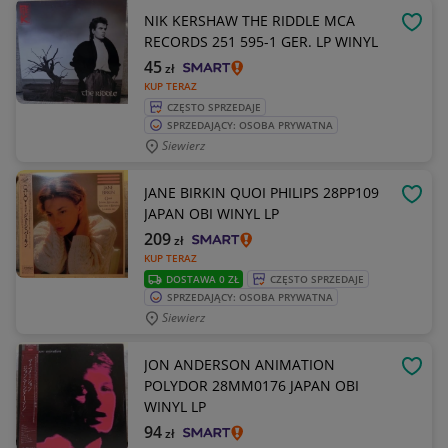
NIK KERSHAW THE RIDDLE MCA
OBSE
RECORDS 251 595-1 GER. LP WINYL
45
zł
KUP TERAZ
CZĘSTO SPRZEDAJE
SPRZEDAJĄCY: OSOBA PRYWATNA
Siewierz
JANE BIRKIN QUOI PHILIPS 28PP109
OBSE
JAPAN OBI WINYL LP
209
zł
KUP TERAZ
DOSTAWA 0 ZŁ
CZĘSTO SPRZEDAJE
SPRZEDAJĄCY: OSOBA PRYWATNA
Siewierz
JON ANDERSON ANIMATION
OBSE
POLYDOR 28MM0176 JAPAN OBI
WINYL LP
94
zł