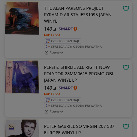
THE ALAN PARSONS PROJECT
OBSE
PYRAMID ARISTA IES81095 JAPAN
WINYL
149
zł
KUP TERAZ
CZĘSTO SPRZEDAJE
SPRZEDAJĄCY: OSOBA PRYWATNA
Siewierz
PEPSI & SHIRLIE ALL RIGHT NOW
OBSE
POLYDOR 28MM0615 PROMO OBI
JAPAN WINYL LP
149
zł
KUP TERAZ
CZĘSTO SPRZEDAJE
SPRZEDAJĄCY: OSOBA PRYWATNA
Siewierz
PETER GABRIEL SO VIRGIN 207 587
OBSE
EUROPE WINYL LP