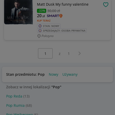
Matt Dusk My funny valentine
OBSE
30
,00 zł
-33%
20
zł
KUP TERAZ
STAN: NOWY
SPRZEDAJĄCY: OSOBA PRYWATNA
Połczyno
Wybierz stronę:
Następna strona
z
1
Stan przedmiotu: Pop
Nowy
Używany
Zobacz w innej lokalizacji
"Pop"
Pop Reda
(13)
Pop Rumia
(68)
Pop Wejherowo
(6)