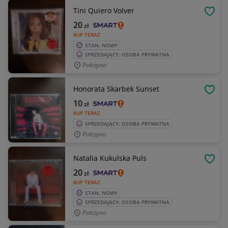
Tini Quiero Volver
OBSE
20
zł
KUP TERAZ
STAN: NOWY
SPRZEDAJĄCY: OSOBA PRYWATNA
Połczyno
Honorata Skarbek Sunset
OBSE
10
zł
KUP TERAZ
SPRZEDAJĄCY: OSOBA PRYWATNA
Połczyno
Natalia Kukulska Puls
OBSE
20
zł
KUP TERAZ
STAN: NOWY
SPRZEDAJĄCY: OSOBA PRYWATNA
Połczyno