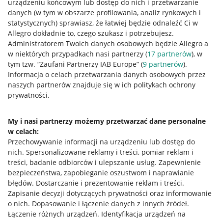
urządzeniu końcowym lub dostęp do nich i przetwarzanie
danych (w tym w obszarze profilowania, analiz rynkowych i
statystycznych) sprawiasz, że łatwiej będzie odnaleźć Ci w
Allegro dokładnie to, czego szukasz i potrzebujesz.
Administratorem Twoich danych osobowych będzie Allegro a
w niektórych przypadkach nasi partnerzy (
17
partnerów
), w
tym tzw. “Zaufani Partnerzy IAB Europe” (
9
partnerów
).
Przydatne informacje
Informacja o celach przetwarzania danych osobowych przez
naszych partnerów znajduje się w ich politykach ochrony
prywatności.
Jak to działa
Napisz do nas
My i nasi partnerzy możemy przetwarzać dane personalne
w celach:
Allegro Gadane dla sprzedających
Przechowywanie informacji na urządzeniu lub dostęp do
Allegro Gadane dla kupujących
nich
.
Spersonalizowane reklamy i treści, pomiar reklam i
treści, badanie odbiorców i ulepszanie usług
.
Zapewnienie
Mapa miejscowości
bezpieczeństwa, zapobieganie oszustwom i naprawianie
błędów
.
Dostarczanie i prezentowanie reklam i treści
.
Informacje prawne
Zapisanie decyzji dotyczących prywatności oraz informowanie
o nich
.
Dopasowanie i łączenie danych z innych źródeł
.
Regulamin
Łączenie różnych urządzeń
.
Identyfikacja urządzeń na