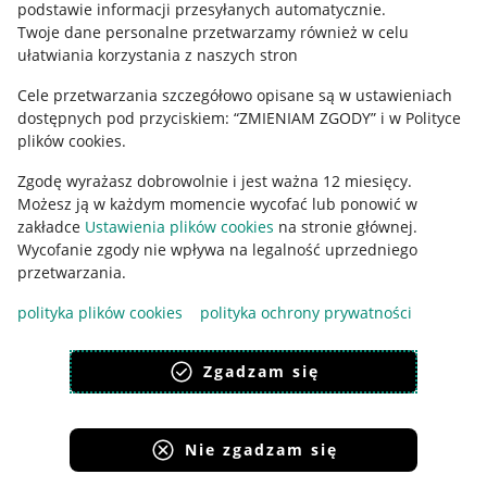
podstawie informacji przesyłanych automatycznie
.
Polityka plików "cookies"
Twoje dane personalne przetwarzamy również w celu
ułatwiania korzystania z naszych stron
Ustawienia plików "cookies"
Cele przetwarzania szczegółowo opisane są w ustawieniach
Udostępnianie lokalizacji
dostępnych pod przyciskiem: “ZMIENIAM ZGODY” i w Polityce
Informacje dla Aktu o Usługach Cyfrowych
plików cookies.
Zgodę wyrażasz dobrowolnie i jest ważna 12 miesięcy.
Pobierz aplikację
Możesz ją w każdym momencie wycofać lub ponowić w
zakładce
Ustawienia plików cookies
na stronie głównej.
Wycofanie zgody nie wpływa na legalność uprzedniego
przetwarzania.
polityka plików cookies
polityka ochrony prywatności
Zgadzam się
Nie zgadzam się
Korzystanie z serwisu oznacza akceptację
regulaminu
.