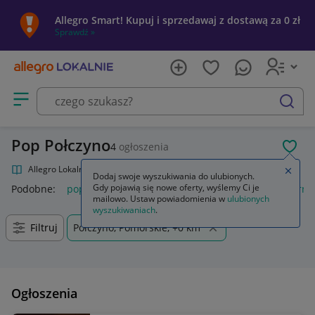
Allegro Smart! Kupuj i sprzedawaj z dostawą za 0 zł
Sprawdź »
Otwórz menu z kategoriami
szukaj
Pop Połczyno
4
ogłoszenia
POL
Allegro Lokalnie
Kultura i rozrywka
Muzyka
Pop
Zamkn
Dodaj swoje wyszukiwania do ulubionych.
Gdy pojawią się nowe oferty, wyślemy Ci je
Podobne:
pop
funko pop
k pop demon hunters
popcorn
mailowo. Ustaw powiadomienia w
ulubionych
wyszukiwaniach
.
Filtruj
Połczyno, Pomorskie, +0 km
Ogłoszenia