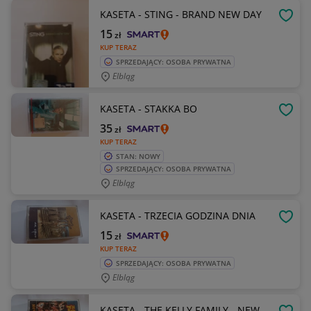
KASETA - STING - BRAND NEW DAY
OBSE
15
zł
KUP TERAZ
SPRZEDAJĄCY: OSOBA PRYWATNA
Elbląg
KASETA - STAKKA BO
OBSE
35
zł
KUP TERAZ
STAN: NOWY
SPRZEDAJĄCY: OSOBA PRYWATNA
Elbląg
KASETA - TRZECIA GODZINA DNIA
OBSE
15
zł
KUP TERAZ
SPRZEDAJĄCY: OSOBA PRYWATNA
Elbląg
KASETA - THE KELLY FAMILY - NEW