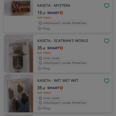
KASETA - MYSTERA
OBSE
15
zł
KUP TERAZ
SPRZEDAJĄCY: OSOBA PRYWATNA
Elbląg
KASETA - SCATMAN'S WORLD
OBSE
35
zł
KUP TERAZ
STAN: NOWY
SPRZEDAJĄCY: OSOBA PRYWATNA
Elbląg
KASETA - WET WET WET
OBSE
35
zł
KUP TERAZ
STAN: NOWY
SPRZEDAJĄCY: OSOBA PRYWATNA
Elbląg