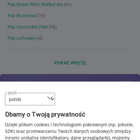
Pop Nowa Wieś Malborska
(41)
Pop Braniewo
(15)
Pop Sztumskie Pole
(56)
Pop Lichnowy
(4)
POKAŻ WIĘCEJ
język
Dbamy o Twoją prywatność
Dzięki plikom cookies i technologiom pokrewnym
(np. piksele,
SDK)
oraz przetwarzaniu Twoich danych osobowych
(między
innymi unikalne identyfikatory, dane przeglądarki)
, możemy