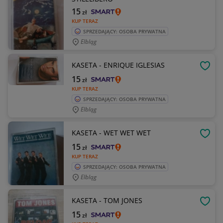
15
zł
KUP TERAZ
SPRZEDAJĄCY: OSOBA PRYWATNA
Elbląg
KASETA - ENRIQUE IGLESIAS
OBSE
15
zł
KUP TERAZ
SPRZEDAJĄCY: OSOBA PRYWATNA
Elbląg
KASETA - WET WET WET
OBSE
15
zł
KUP TERAZ
SPRZEDAJĄCY: OSOBA PRYWATNA
Elbląg
KASETA - TOM JONES
OBSE
15
zł