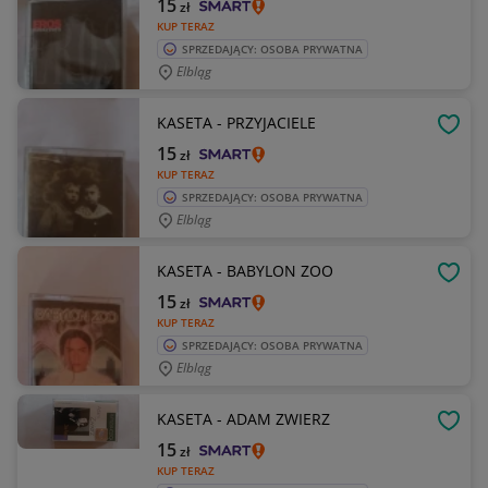
15
zł
KUP TERAZ
SPRZEDAJĄCY: OSOBA PRYWATNA
Elbląg
KASETA - PRZYJACIELE
OBSE
15
zł
KUP TERAZ
SPRZEDAJĄCY: OSOBA PRYWATNA
Elbląg
KASETA - BABYLON ZOO
OBSE
15
zł
KUP TERAZ
SPRZEDAJĄCY: OSOBA PRYWATNA
Elbląg
KASETA - ADAM ZWIERZ
OBSE
15
zł
KUP TERAZ