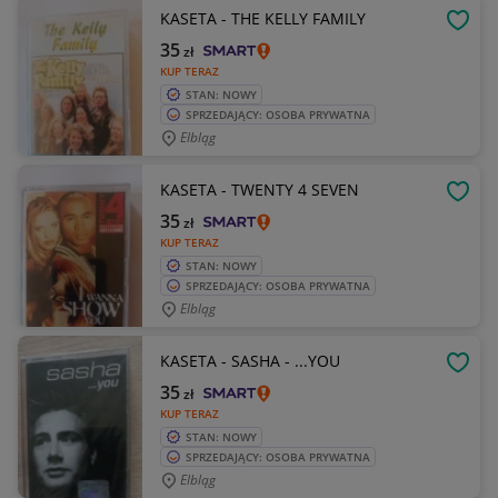
KASETA - THE KELLY FAMILY
OBSE
35
zł
KUP TERAZ
STAN: NOWY
SPRZEDAJĄCY: OSOBA PRYWATNA
Elbląg
KASETA - TWENTY 4 SEVEN
OBSE
35
zł
KUP TERAZ
STAN: NOWY
SPRZEDAJĄCY: OSOBA PRYWATNA
Elbląg
KASETA - SASHA - ...YOU
OBSE
35
zł
KUP TERAZ
STAN: NOWY
SPRZEDAJĄCY: OSOBA PRYWATNA
Elbląg