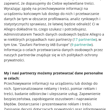
zapewnić, że dopasujemy do Ciebie wyświetlane treści.
Wyrażając zgodę na przechowywanie informacji na
urządzeniu końcowym lub dostęp do nich i przetwarzanie
danych (w tym w obszarze profilowania, analiz rynkowych i
statystycznych) sprawiasz, że łatwiej będzie odnaleźć Ci w
Allegro dokładnie to, czego szukasz i potrzebujesz.
Administratorem Twoich danych osobowych będzie Allegro a
w niektórych przypadkach nasi partnerzy (
17
partnerów
), w
tym tzw. “Zaufani Partnerzy IAB Europe” (
9
partnerów
).
Przydatne informacje
Informacja o celach przetwarzania danych osobowych przez
naszych partnerów znajduje się w ich politykach ochrony
prywatności.
Jak to działa
Napisz do nas
My i nasi partnerzy możemy przetwarzać dane personalne
w celach:
Allegro Gadane dla sprzedających
Przechowywanie informacji na urządzeniu lub dostęp do
Allegro Gadane dla kupujących
nich
.
Spersonalizowane reklamy i treści, pomiar reklam i
treści, badanie odbiorców i ulepszanie usług
.
Zapewnienie
Mapa miejscowości
bezpieczeństwa, zapobieganie oszustwom i naprawianie
błędów
.
Dostarczanie i prezentowanie reklam i treści
.
Informacje prawne
Zapisanie decyzji dotyczących prywatności oraz informowanie