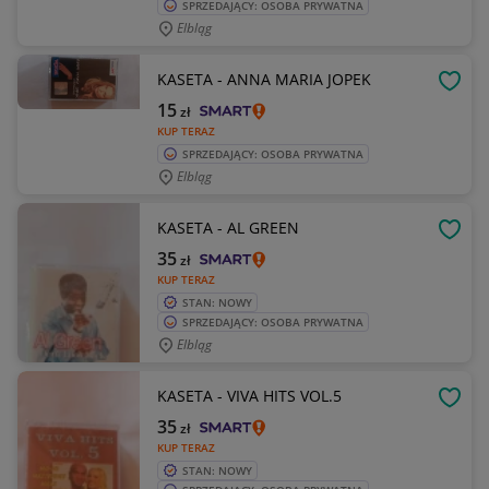
SPRZEDAJĄCY: OSOBA PRYWATNA
Elbląg
KASETA - ANNA MARIA JOPEK
OBSE
15
zł
KUP TERAZ
SPRZEDAJĄCY: OSOBA PRYWATNA
Elbląg
KASETA - AL GREEN
OBSE
35
zł
KUP TERAZ
STAN: NOWY
SPRZEDAJĄCY: OSOBA PRYWATNA
Elbląg
KASETA - VIVA HITS VOL.5
OBSE
35
zł
KUP TERAZ
STAN: NOWY