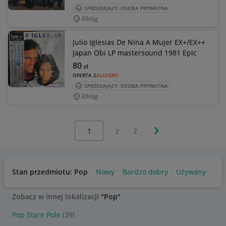
SPRZEDAJĄCY: OSOBA PRYWATNA
Elbląg
Julio Iglesias De Nina A Mujer EX+/EX++
Japan Obi LP mastersound 1981 Epic
80
zł
OFERTA Z
ALLEGRO
SPRZEDAJĄCY: OSOBA PRYWATNA
Elbląg
Wybierz stronę:
Następna strona
z
2
Stan przedmiotu: Pop
Nowy
Bardzo dobry
Używany
Zobacz w innej lokalizacji
"Pop"
Pop Stare Pole
(39)