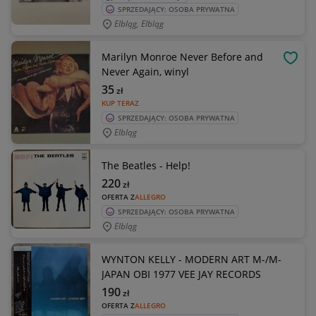
SPRZEDAJĄCY: OSOBA PRYWATNA
Elbląg, Elbląg
Marilyn Monroe Never Before and
OBSE
Never Again, winyl
35
zł
KUP TERAZ
SPRZEDAJĄCY: OSOBA PRYWATNA
Elbląg
The Beatles - Help!
220
zł
OFERTA Z
ALLEGRO
SPRZEDAJĄCY: OSOBA PRYWATNA
Elbląg
WYNTON KELLY - MODERN ART M-/M-
JAPAN OBI 1977 VEE JAY RECORDS
190
zł
OFERTA Z
ALLEGRO