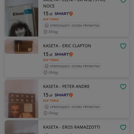
OBSE
NOCE
15
zł
KUP TERAZ
SPRZEDAJĄCY: OSOBA PRYWATNA
Elbląg
KASETA - ERIC CLAPTON
OBSE
15
zł
KUP TERAZ
SPRZEDAJĄCY: OSOBA PRYWATNA
Elbląg
KASETA - PETER ANDRE
OBSE
15
zł
KUP TERAZ
SPRZEDAJĄCY: OSOBA PRYWATNA
Elbląg
KASETA - EROS RAMAZZOTTI
OBSE