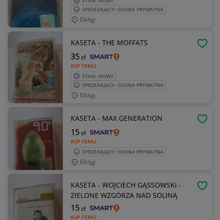
STAN: NOWY
SPRZEDAJĄCY: OSOBA PRYWATNA
Elbląg
KASETA - THE MOFFATS
OBSE
35
zł
KUP TERAZ
STAN: NOWY
SPRZEDAJĄCY: OSOBA PRYWATNA
Elbląg
KASETA - MAX GENERATION
OBSE
15
zł
KUP TERAZ
SPRZEDAJĄCY: OSOBA PRYWATNA
Elbląg
KASETA - WOJCIECH GĄSSOWSKI -
OBSE
ZIELONE WZGÓRZA NAD SOLINĄ
15
zł
KUP TERAZ