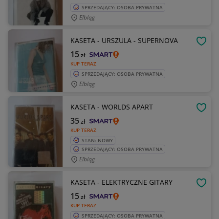
SPRZEDAJĄCY: OSOBA PRYWATNA
Elbląg
KASETA - URSZULA - SUPERNOVA
OBSE
15
zł
KUP TERAZ
SPRZEDAJĄCY: OSOBA PRYWATNA
Elbląg
KASETA - WORLDS APART
OBSE
35
zł
KUP TERAZ
STAN: NOWY
SPRZEDAJĄCY: OSOBA PRYWATNA
Elbląg
KASETA - ELEKTRYCZNE GITARY
OBSE
15
zł
KUP TERAZ
SPRZEDAJĄCY: OSOBA PRYWATNA