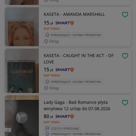
KASETA - AMANDA MARSHALL
OBSE
15
zł
KUP TERAZ
SPRZEDAJĄCY: OSOBA PRYWATNA
Elbląg
KASETA - CAUGHT IN THE ACT - OF
OBSE
LOVE
15
zł
KUP TERAZ
SPRZEDAJĄCY: OSOBA PRYWATNA
Elbląg
Lady Gaga - Bad Romance płyta
OBSE
winylowa 12 urlop do 07.08.2026
80
zł
KUP TERAZ
CZĘSTO SPRZEDAJE
SPRZEDAJĄCY: OSOBA PRYWATNA