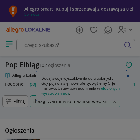
Allegro Smart! Kupuj i sprzedawaj z dostawą za 0 zł
Sprawdź »
Otwórz menu z kategoriami
szukaj
Pop Elbląg
102
ogłoszenia
POL
Allegro Lokalnie
Kultura i rozrywka
Muzyka
Pop
Zamkn
Dodaj swoje wyszukiwania do ulubionych.
Gdy pojawią się nowe oferty, wyślemy Ci je
Podobne:
pop
funko pop
k pop demon hunters
popcorn
mailowo. Ustaw powiadomienia w
ulubionych
wyszukiwaniach
.
Filtruj
Elbląg, Warmińsko-mazurskie, +0 km
Ogłoszenia