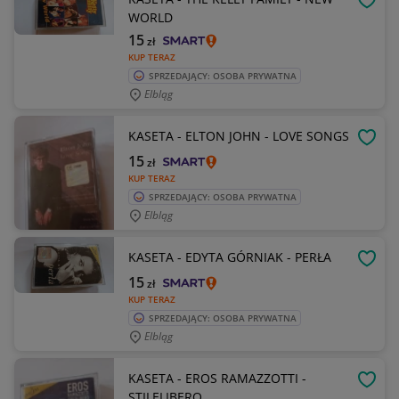
OBSE
WORLD
15
zł
KUP TERAZ
SPRZEDAJĄCY: OSOBA PRYWATNA
Elbląg
KASETA - ELTON JOHN - LOVE SONGS
OBSE
15
zł
KUP TERAZ
SPRZEDAJĄCY: OSOBA PRYWATNA
Elbląg
KASETA - EDYTA GÓRNIAK - PERŁA
OBSE
15
zł
KUP TERAZ
SPRZEDAJĄCY: OSOBA PRYWATNA
Elbląg
KASETA - EROS RAMAZZOTTI -
OBSE
STILELIBERO