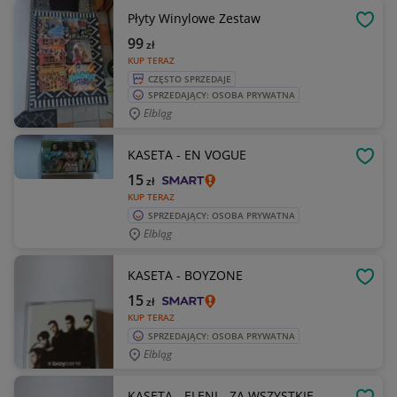
Płyty Winylowe Zestaw
OBSE
99
zł
KUP TERAZ
CZĘSTO SPRZEDAJE
SPRZEDAJĄCY: OSOBA PRYWATNA
Elbląg
KASETA - EN VOGUE
OBSE
15
zł
KUP TERAZ
SPRZEDAJĄCY: OSOBA PRYWATNA
Elbląg
KASETA - BOYZONE
OBSE
15
zł
KUP TERAZ
SPRZEDAJĄCY: OSOBA PRYWATNA
Elbląg
KASETA - ELENI - ZA WSZYSTKIE