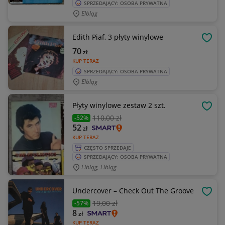
SPRZEDAJĄCY: OSOBA PRYWATNA
Elbląg
Edith Piaf, 3 płyty winylowe
OBSE
70
zł
KUP TERAZ
SPRZEDAJĄCY: OSOBA PRYWATNA
Elbląg
Płyty winylowe zestaw 2 szt.
OBSE
110
,00 zł
-52%
52
zł
KUP TERAZ
CZĘSTO SPRZEDAJE
SPRZEDAJĄCY: OSOBA PRYWATNA
Elbląg, Elbląg
Undercover – Check Out The Groove
OBSE
19
,00 zł
-57%
8
zł
KUP TERAZ