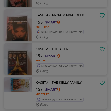
Elbląg
KASETA - ANNA MARIA JOPEK
OBSE
15
zł
KUP TERAZ
SPRZEDAJĄCY: OSOBA PRYWATNA
Elbląg
KASETA - THE 3 TENORS
OBSE
15
zł
KUP TERAZ
SPRZEDAJĄCY: OSOBA PRYWATNA
Elbląg
KASETA - THE KELLY FAMILY
OBSE
15
zł
KUP TERAZ
SPRZEDAJĄCY: OSOBA PRYWATNA
Elbląg