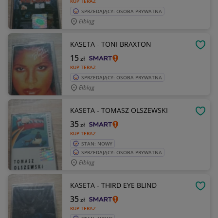
KUP TERAZ
SPRZEDAJĄCY: OSOBA PRYWATNA
Elbląg
KASETA - TONI BRAXTON
OBSE
15
zł
KUP TERAZ
SPRZEDAJĄCY: OSOBA PRYWATNA
Elbląg
KASETA - TOMASZ OLSZEWSKI
OBSE
35
zł
KUP TERAZ
STAN: NOWY
SPRZEDAJĄCY: OSOBA PRYWATNA
Elbląg
KASETA - THIRD EYE BLIND
OBSE
35
zł
KUP TERAZ