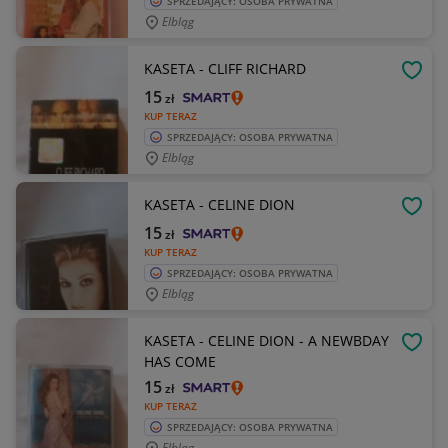
SPRZEDAJĄCY: OSOBA PRYWATNA
Elbląg
KASETA - CLIFF RICHARD
OBSE
15
zł
KUP TERAZ
SPRZEDAJĄCY: OSOBA PRYWATNA
Elbląg
KASETA - CELINE DION
OBSE
15
zł
KUP TERAZ
SPRZEDAJĄCY: OSOBA PRYWATNA
Elbląg
KASETA - CELINE DION - A NEWBDAY
OBSE
HAS COME
15
zł
KUP TERAZ
SPRZEDAJĄCY: OSOBA PRYWATNA
Elbląg