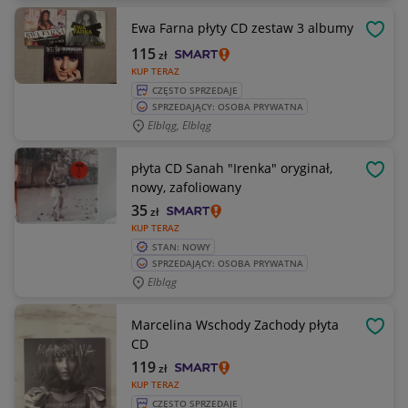
Ewa Farna płyty CD zestaw 3 albumy
OBSE
115
zł
KUP TERAZ
CZĘSTO SPRZEDAJE
SPRZEDAJĄCY: OSOBA PRYWATNA
Elbląg, Elbląg
płyta CD Sanah "Irenka" oryginał,
OBSE
nowy, zafoliowany
35
zł
KUP TERAZ
STAN: NOWY
SPRZEDAJĄCY: OSOBA PRYWATNA
Elbląg
Marcelina Wschody Zachody płyta
OBSE
CD
119
zł
KUP TERAZ
CZĘSTO SPRZEDAJE