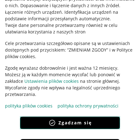
o nich
.
Dopasowanie i łączenie danych z innych źródeł
.
Regulamin
Łączenie różnych urządzeń
.
Identyfikacja urządzeń na
podstawie informacji przesyłanych automatycznie
.
Polityka plików "cookies"
Twoje dane personalne przetwarzamy również w celu
ułatwiania korzystania z naszych stron
Ustawienia plików "cookies"
Cele przetwarzania szczegółowo opisane są w ustawieniach
Udostępnianie lokalizacji
dostępnych pod przyciskiem: “ZMIENIAM ZGODY” i w Polityce
Informacje dla Aktu o Usługach Cyfrowych
plików cookies.
Zgodę wyrażasz dobrowolnie i jest ważna 12 miesięcy.
Pobierz aplikację
Możesz ją w każdym momencie wycofać lub ponowić w
zakładce
Ustawienia plików cookies
na stronie głównej.
Wycofanie zgody nie wpływa na legalność uprzedniego
przetwarzania.
polityka plików cookies
polityka ochrony prywatności
Zgadzam się