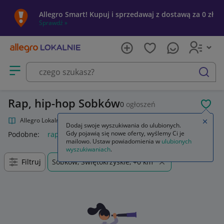
Allegro Smart! Kupuj i sprzedawaj z dostawą za 0 zł
Sprawdź »
Otwórz menu z kategoriami
szukaj
Rap, hip-hop Sobków
0
ogłoszeń
POL
Allegro Lokalnie
Kultura i rozrywka
Muzyka
Rap, hip-hop
Zamkn
Dodaj swoje wyszukiwania do ulubionych.
Gdy pojawią się nowe oferty, wyślemy Ci je
Podobne:
rap hip-hop
mailowo. Ustaw powiadomienia w
ulubionych
wyszukiwaniach
.
Filtruj
Sobków, Świętokrzyskie, +0 km