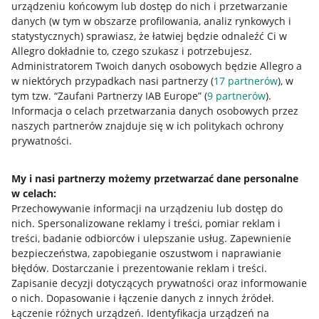
urządzeniu końcowym lub dostęp do nich i przetwarzanie
danych (w tym w obszarze profilowania, analiz rynkowych i
statystycznych) sprawiasz, że łatwiej będzie odnaleźć Ci w
Allegro dokładnie to, czego szukasz i potrzebujesz.
Przydatne informacje
Administratorem Twoich danych osobowych będzie Allegro a
w niektórych przypadkach nasi partnerzy (
17
partnerów
), w
Jak to działa
tym tzw. “Zaufani Partnerzy IAB Europe” (
9
partnerów
).
Informacja o celach przetwarzania danych osobowych przez
Napisz do nas
naszych partnerów znajduje się w ich politykach ochrony
prywatności.
Allegro Gadane dla sprzedających
Allegro Gadane dla kupujących
My i nasi partnerzy możemy przetwarzać dane personalne
Mapa miejscowości
w celach:
Przechowywanie informacji na urządzeniu lub dostęp do
nich
.
Spersonalizowane reklamy i treści, pomiar reklam i
Informacje prawne
treści, badanie odbiorców i ulepszanie usług
.
Zapewnienie
bezpieczeństwa, zapobieganie oszustwom i naprawianie
Regulamin
błędów
.
Dostarczanie i prezentowanie reklam i treści
.
Polityka plików "cookies"
Zapisanie decyzji dotyczących prywatności oraz informowanie
o nich
.
Dopasowanie i łączenie danych z innych źródeł
.
Ustawienia plików "cookies"
Łączenie różnych urządzeń
.
Identyfikacja urządzeń na