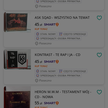
SPRZEDAJĄCY: OSOBA PRYWATNA
Piaseczno
ASK SQAD - WSZYSTKO NA TEMAT
OBSE
45
zł
KUP TERAZ
STAN: NOWY
CZĘSTO SPRZEDAJE
SPRZEDAJĄCY: OSOBA PRYWATNA
Piaseczno
KONTRAST - TE RAP I JA - CD
OBSE
45
zł
KUP TERAZ
STAN: NOWY
CZĘSTO SPRZEDAJE
SPRZEDAJĄCY: OSOBA PRYWATNA
Piaseczno
HERON M.W.M - TESTAMENT MÓJ -
OBSE
CD - NOWA
55
zł
KUP TERAZ