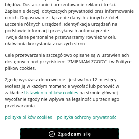
błędów
.
Dostarczanie i prezentowanie reklam i treści
.
Informacje prawne
Zapisanie decyzji dotyczących prywatności oraz informowanie
o nich
.
Dopasowanie i łączenie danych z innych źródeł
.
Regulamin
Łączenie różnych urządzeń
.
Identyfikacja urządzeń na
podstawie informacji przesyłanych automatycznie
.
Polityka plików "cookies"
Twoje dane personalne przetwarzamy również w celu
ułatwiania korzystania z naszych stron
Ustawienia plików "cookies"
Cele przetwarzania szczegółowo opisane są w ustawieniach
Udostępnianie lokalizacji
dostępnych pod przyciskiem: “ZMIENIAM ZGODY” i w Polityce
Informacje dla Aktu o Usługach Cyfrowych
plików cookies.
Zgodę wyrażasz dobrowolnie i jest ważna 12 miesięcy.
Pobierz aplikację
Możesz ją w każdym momencie wycofać lub ponowić w
zakładce
Ustawienia plików cookies
na stronie głównej.
Wycofanie zgody nie wpływa na legalność uprzedniego
przetwarzania.
polityka plików cookies
polityka ochrony prywatności
Zgadzam się