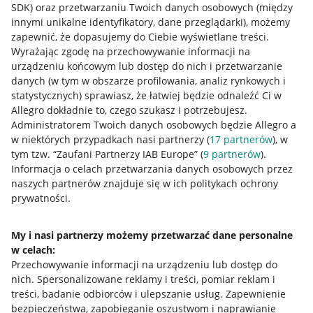
SDK)
oraz przetwarzaniu Twoich danych osobowych
(między
innymi unikalne identyfikatory, dane przeglądarki)
, możemy
zapewnić, że dopasujemy do Ciebie wyświetlane treści.
Wyrażając zgodę na przechowywanie informacji na
urządzeniu końcowym lub dostęp do nich i przetwarzanie
danych (w tym w obszarze profilowania, analiz rynkowych i
statystycznych) sprawiasz, że łatwiej będzie odnaleźć Ci w
Allegro dokładnie to, czego szukasz i potrzebujesz.
Administratorem Twoich danych osobowych będzie Allegro a
w niektórych przypadkach nasi partnerzy (
17
partnerów
), w
Nawigacja
tym tzw. “Zaufani Partnerzy IAB Europe” (
9
partnerów
).
Przydatne informacje
Informacja o celach przetwarzania danych osobowych przez
naszych partnerów znajduje się w ich politykach ochrony
prywatności.
Jak to działa
Napisz do nas
My i nasi partnerzy możemy przetwarzać dane personalne
w celach:
Allegro Gadane dla sprzedających
Przechowywanie informacji na urządzeniu lub dostęp do
Allegro Gadane dla kupujących
nich
.
Spersonalizowane reklamy i treści, pomiar reklam i
treści, badanie odbiorców i ulepszanie usług
.
Zapewnienie
Mapa miejscowości
bezpieczeństwa, zapobieganie oszustwom i naprawianie