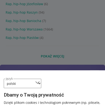
Rap, hip-hop Józefosław
(6)
Rap, hip-hop Raszyn
(94)
Rap, hip-hop Baniocha
(7)
Rap, hip-hop Warszawa
(1664)
Rap, hip-hop Piastów
(4)
POKAŻ WIĘCEJ
język
Dbamy o Twoją prywatność
Dzięki plikom cookies i technologiom pokrewnym
(np. piksele,