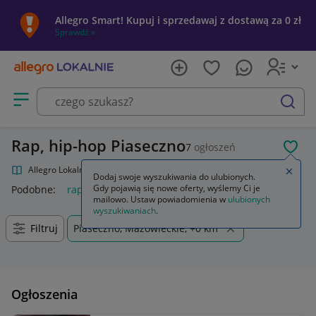
Allegro Smart! Kupuj i sprzedawaj z dostawą za 0 zł
Sprawdź »
Otwórz menu z kategoriami
szukaj
Rap, hip-hop Piaseczno
7
ogłoszeń
POL
Allegro Lokalnie
Kultura i rozrywka
Muzyka
Rap, hip-hop
Zamkn
Dodaj swoje wyszukiwania do ulubionych.
Gdy pojawią się nowe oferty, wyślemy Ci je
Podobne:
rap hip-hop
mailowo. Ustaw powiadomienia w
ulubionych
wyszukiwaniach
.
Filtruj
Piaseczno, Mazowieckie, +0 km
Ogłoszenia