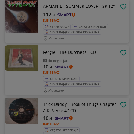
ARMAN-E - SUMMER LOVER - SP 12"
OBSE
112
zł
KUP TERAZ
STAN: NOWY
CZĘSTO SPRZEDAJE
SPRZEDAJĄCY: OSOBA PRYWATNA
Piaseczno
Fergie - The Dutchess - CD
OBSE
do negocjacji
10
zł
KUP TERAZ
CZĘSTO SPRZEDAJE
SPRZEDAJĄCY: OSOBA PRYWATNA
Piaseczno
Trick Daddy - Book of Thugs Chapter
OBSE
A.K. Verse 47 CD
10
zł
KUP TERAZ
CZĘSTO SPRZEDAJE