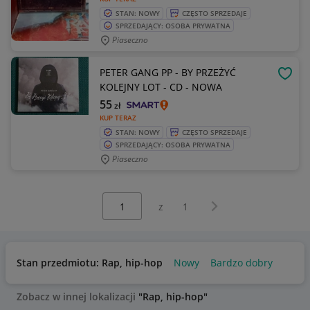
STAN: NOWY
CZĘSTO SPRZEDAJE
SPRZEDAJĄCY: OSOBA PRYWATNA
Piaseczno
PETER GANG PP - BY PRZEŻYĆ
OBSE
KOLEJNY LOT - CD - NOWA
55
zł
KUP TERAZ
STAN: NOWY
CZĘSTO SPRZEDAJE
SPRZEDAJĄCY: OSOBA PRYWATNA
Piaseczno
Wybierz stronę:
Następna strona
z
1
Stan przedmiotu: Rap, hip-hop
Nowy
Bardzo dobry
Zobacz w innej lokalizacji
"Rap, hip-hop"