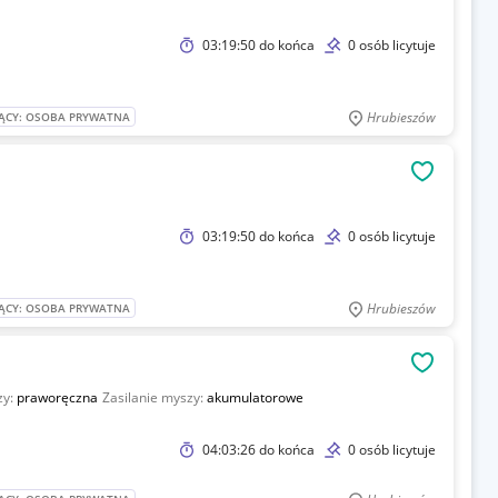
03:19:50
do końca
0 osób licytuje
Hrubieszów
ĄCY: OSOBA PRYWATNA
OBSERWU
03:19:50
do końca
0 osób licytuje
Hrubieszów
ĄCY: OSOBA PRYWATNA
OBSERWU
zy:
praworęczna
Zasilanie myszy:
akumulatorowe
04:03:26
do końca
0 osób licytuje