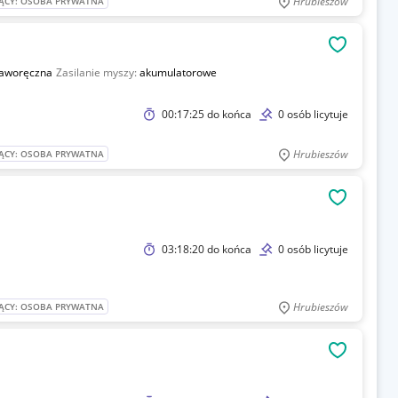
Hrubieszów
ĄCY: OSOBA PRYWATNA
OBSERWU
aworęczna
Zasilanie myszy:
akumulatorowe
00:17:25
do końca
0 osób licytuje
Hrubieszów
ĄCY: OSOBA PRYWATNA
OBSERWU
03:18:20
do końca
0 osób licytuje
Hrubieszów
ĄCY: OSOBA PRYWATNA
OBSERWU