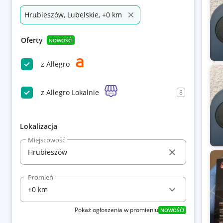
Hrubieszów, Lubelskie, +0 km
Oferty
NOWOŚĆ!
z Allegro
z Allegro Lokalnie
8
Lokalizacja
Miejscowość
Promień
Pokaż ogłoszenia w promieniu
NOWOŚĆ!