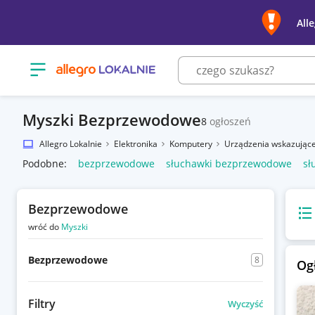
All
Otwórz menu z kategoriami
Myszki Bezprzewodowe
8
ogłoszeń
Allegro Lokalnie
Elektronika
Komputery
Urządzenia wskazując
Podobne:
bezprzewodowe
słuchawki bezprzewodowe
sł
Bezprzewodowe
Wido
wróć do
Myszki
Bezprzewodowe
8
Og
Filtry
Wyczyść