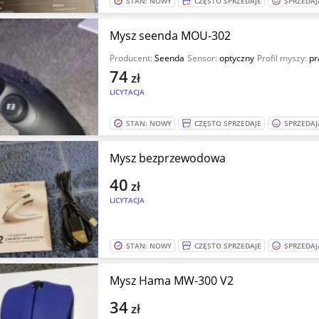
STAN: NOWY
CZĘSTO SPRZEDAJE
SPRZEDAJ
Mysz seenda MOU-302
Producent:
Seenda
Sensor:
optyczny
Profil myszy:
pr
74
zł
LICYTACJA
STAN: NOWY
CZĘSTO SPRZEDAJE
SPRZEDAJ
Mysz bezprzewodowa
40
zł
LICYTACJA
STAN: NOWY
CZĘSTO SPRZEDAJE
SPRZEDAJ
Mysz Hama MW-300 V2
34
zł