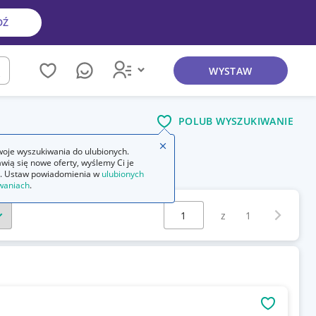
DŹ
WYSTAW
kaj
POLUB WYSZUKIWANIE
Zamknij wskazówkę
oje wyszukiwania do ulubionych.
wią się nowe oferty, wyślemy Ci je
słuchawki bezprzewodowe douszne
. Ustaw powiadomienia w
ulubionych
waniach
.
Wybierz stronę:
Następna 
z
1
OBSERWU