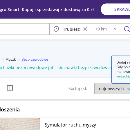
SPRAW
egro Smart! Kupuj i sprzedawaj z dostawą za 0 zł
Miasto
Wyczyść frazę
+
0
km
Odległość
szu
e
Myszki
Bezprzewodowe
Dodaj sw
Gdy poja
uchawki bezprzewodowe jbl
słuchawki bezprzewodowe nauszne
mailowo
wyszuki
k listy
Widok siatki
Sortuj od:
łoszenia
Symulator ruchu myszy