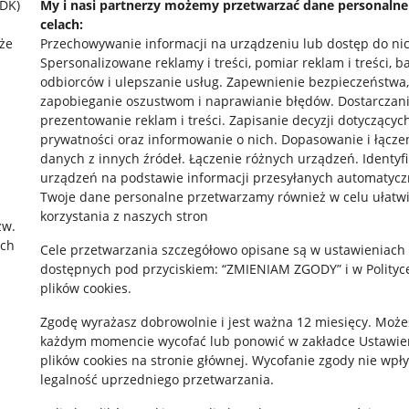
SDK)
My i nasi partnerzy możemy przetwarzać dane personaln
celach:
że
Przechowywanie informacji na urządzeniu lub dostęp do ni
Spersonalizowane reklamy i treści, pomiar reklam i treści, b
odbiorców i ulepszanie usług
.
Zapewnienie bezpieczeństwa,
zapobieganie oszustwom i naprawianie błędów
.
Dostarczani
prezentowanie reklam i treści
.
Zapisanie decyzji dotyczącyc
prywatności oraz informowanie o nich
.
Dopasowanie i łącze
danych z innych źródeł
.
Łączenie różnych urządzeń
.
Identyf
rawne
Pobierz aplikację
urządzeń na podstawie informacji przesyłanych automatycz
Twoje dane personalne przetwarzamy również w celu ułatw
korzystania z naszych stron
zw.
ach
 "cookies"
Cele przetwarzania szczegółowo opisane są w ustawieniach
dostępnych pod przyciskiem: “ZMIENIAM ZGODY” i w Polityc
ów "cookies"
plików cookies.
okalizacji
Zgodę wyrażasz dobrowolnie i jest ważna 12 miesięcy. Może
każdym momencie wycofać lub ponowić w zakładce
Ustawie
 Aktu o Usługach Cyfrowych
plików cookies
na stronie głównej. Wycofanie zgody nie wpł
legalność uprzedniego przetwarzania.