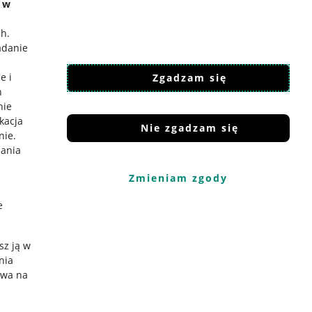
e w
ch
.
adanie
e i
Zgadzam się
h
nie
ikacja
Nie zgadzam się
nie
.
iania
Zmieniam zgody
e
sz ją w
nia
ywa na