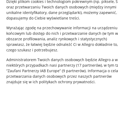
Dzięki plikom cookies i technologiom pokrewnym
(np. piksele, 
oraz przetwarzaniu Twoich danych osobowych
(między innymi
unikalne identyfikatory, dane przeglądarki)
, możemy zapewnić, 
dopasujemy do Ciebie wyświetlane treści.
Wyrażając zgodę na przechowywanie informacji na urządzeniu
końcowym lub dostęp do nich i przetwarzanie danych (w tym w
obszarze profilowania, analiz rynkowych i statystycznych)
sprawiasz, że łatwiej będzie odnaleźć Ci w Allegro dokładnie to,
czego szukasz i potrzebujesz.
Przydatne informacje
Informacje p
Administratorem Twoich danych osobowych będzie Allegro a w
Jak to działa
Regulamin
niektórych przypadkach nasi partnerzy (
17
partnerów
), w tym t
“Zaufani Partnerzy IAB Europe” (
9
partnerów
). Informacja o cel
Napisz do nas
Polityka plików
przetwarzania danych osobowych przez naszych partnerów
Allegro Gadane dla sprzedających
Ustawienia plik
znajduje się w ich politykach ochrony prywatności.
Allegro Gadane dla kupujących
Udostępnianie l
Mapa miejscowości
Informacje dla