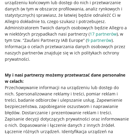
urządzeniu końcowym lub dostęp do nich i przetwarzanie
danych (w tym w obszarze profilowania, analiz rynkowych i
statystycznych) sprawiasz, że łatwiej będzie odnaleźć Ci w
Allegro dokładnie to, czego szukasz i potrzebujesz.
Przydatne informacje
Administratorem Twoich danych osobowych będzie Allegro a
w niektórych przypadkach nasi partnerzy (
17
partnerów
), w
Jak to działa
tym tzw. “Zaufani Partnerzy IAB Europe” (
9
partnerów
).
Informacja o celach przetwarzania danych osobowych przez
Napisz do nas
naszych partnerów znajduje się w ich politykach ochrony
prywatności.
Allegro Gadane dla sprzedających
Allegro Gadane dla kupujących
My i nasi partnerzy możemy przetwarzać dane personalne
Mapa miejscowości
w celach:
Przechowywanie informacji na urządzeniu lub dostęp do
nich
.
Spersonalizowane reklamy i treści, pomiar reklam i
Informacje prawne
treści, badanie odbiorców i ulepszanie usług
.
Zapewnienie
bezpieczeństwa, zapobieganie oszustwom i naprawianie
Regulamin
błędów
.
Dostarczanie i prezentowanie reklam i treści
.
Polityka plików "cookies"
Zapisanie decyzji dotyczących prywatności oraz informowanie
o nich
.
Dopasowanie i łączenie danych z innych źródeł
.
Ustawienia plików "cookies"
Łączenie różnych urządzeń
.
Identyfikacja urządzeń na