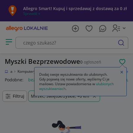
Allegro Smart! Kupuj i sprzedawaj z dostawą za 0 zł
Sprawdź »
Otwórz menu z kategoriami
szukaj
Myszki Bezprzewodowe
0
ogłoszeń
POL
ktronika
Komputery
Urządzenia wskazujące
Myszki
Bezprzewodowe
Zamkn
Dodaj swoje wyszukiwania do ulubionych.
Gdy pojawią się nowe oferty, wyślemy Ci je
Podobne:
bezprzewodowe
słuchawki bezprzewodowe
słuc
mailowo. Ustaw powiadomienia w
ulubionych
wyszukiwaniach
.
Filtruj
Mirzec, Świętokrzyskie, +0 km