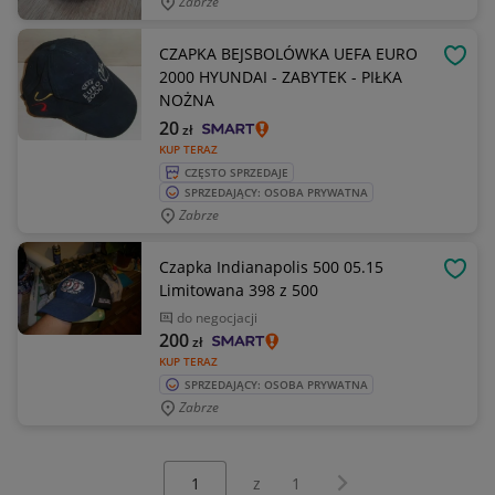
Zabrze
CZAPKA BEJSBOLÓWKA UEFA EURO
OBSE
2000 HYUNDAI - ZABYTEK - PIŁKA
NOŻNA
20
zł
KUP TERAZ
CZĘSTO SPRZEDAJE
SPRZEDAJĄCY: OSOBA PRYWATNA
Zabrze
Czapka Indianapolis 500 05.15
OBSE
Limitowana 398 z 500
do negocjacji
200
zł
KUP TERAZ
SPRZEDAJĄCY: OSOBA PRYWATNA
Zabrze
Wybierz stronę:
Następna strona
z
1