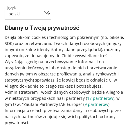
język
Dbamy o Twoją prywatność
Dzięki plikom cookies i technologiom pokrewnym
(np. piksele,
SDK)
oraz przetwarzaniu Twoich danych osobowych
(między
innymi unikalne identyfikatory, dane przeglądarki)
, możemy
zapewnić, że dopasujemy do Ciebie wyświetlane treści.
Wyrażając zgodę na przechowywanie informacji na
urządzeniu końcowym lub dostęp do nich i przetwarzanie
danych (w tym w obszarze profilowania, analiz rynkowych i
statystycznych) sprawiasz, że łatwiej będzie odnaleźć Ci w
Allegro dokładnie to, czego szukasz i potrzebujesz.
Administratorem Twoich danych osobowych będzie Allegro a
w niektórych przypadkach nasi partnerzy (
17
partnerów
), w
tym tzw. “Zaufani Partnerzy IAB Europe” (
9
partnerów
).
Przydatne informacje
Informacja o celach przetwarzania danych osobowych przez
naszych partnerów znajduje się w ich politykach ochrony
prywatności.
Jak to działa