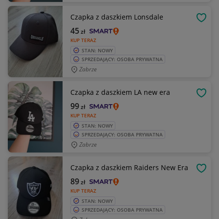
Czapka z daszkiem Lonsdale
OBSE
45
zł
KUP TERAZ
STAN: NOWY
SPRZEDAJĄCY: OSOBA PRYWATNA
Zabrze
Czapka z daszkiem LA new era
OBSE
99
zł
KUP TERAZ
STAN: NOWY
SPRZEDAJĄCY: OSOBA PRYWATNA
Zabrze
Czapka z daszkiem Raiders New Era
OBSE
89
zł
KUP TERAZ
STAN: NOWY
SPRZEDAJĄCY: OSOBA PRYWATNA