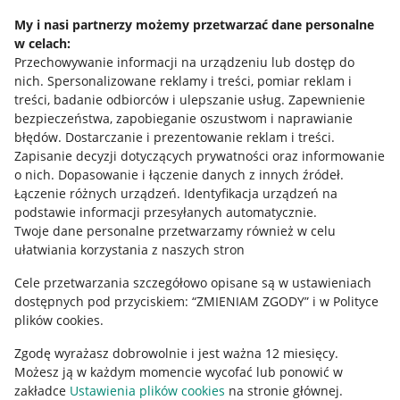
Napisz do nas
My i nasi partnerzy możemy przetwarzać dane personalne
w celach:
Allegro Gadane dla sprzedających
Przechowywanie informacji na urządzeniu lub dostęp do
Allegro Gadane dla kupujących
nich
.
Spersonalizowane reklamy i treści, pomiar reklam i
treści, badanie odbiorców i ulepszanie usług
.
Zapewnienie
Mapa miejscowości
bezpieczeństwa, zapobieganie oszustwom i naprawianie
błędów
.
Dostarczanie i prezentowanie reklam i treści
.
Informacje prawne
Zapisanie decyzji dotyczących prywatności oraz informowanie
o nich
.
Dopasowanie i łączenie danych z innych źródeł
.
Regulamin
Łączenie różnych urządzeń
.
Identyfikacja urządzeń na
podstawie informacji przesyłanych automatycznie
.
Polityka plików "cookies"
Twoje dane personalne przetwarzamy również w celu
ułatwiania korzystania z naszych stron
Ustawienia plików "cookies"
Cele przetwarzania szczegółowo opisane są w ustawieniach
Udostępnianie lokalizacji
dostępnych pod przyciskiem: “ZMIENIAM ZGODY” i w Polityce
Informacje dla Aktu o Usługach Cyfrowych
plików cookies.
Zgodę wyrażasz dobrowolnie i jest ważna 12 miesięcy.
Pobierz aplikację
Możesz ją w każdym momencie wycofać lub ponowić w
zakładce
Ustawienia plików cookies
na stronie głównej.