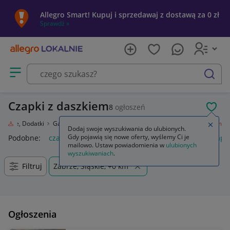
Allegro Smart! Kupuj i sprzedawaj z dostawą za 0 zł
Sprawdź »
Otwórz menu z kategoriami
szukaj
Czapki z daszkiem
8
ogłoszeń
POL
Obuwie, Dodatki
Galanteria i dodatki
Nakrycia głowy
Czapki z daszkiem
Zamkn
Dodaj swoje wyszukiwania do ulubionych.
Gdy pojawią się nowe oferty, wyślemy Ci je
Podobne:
czapka z daszkiem
czapka z daszkiem nike
czapk
mailowo. Ustaw powiadomienia w
ulubionych
wyszukiwaniach
.
Filtruj
Zabrze, Śląskie, +0 km
Ogłoszenia