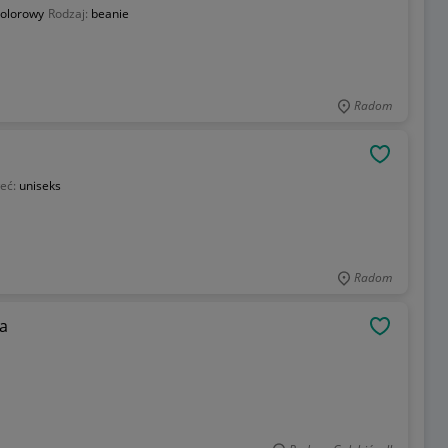
kolorowy
Rodzaj:
beanie
Radom
OBSERWU
łeć:
uniseks
Radom
a
OBSERWU