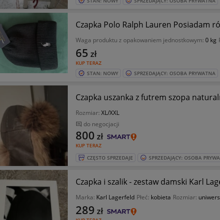
STAN: NOWY
SPRZEDAJĄCY: OSOBA PRYWATNA
Czapka Polo Ralph Lauren Posiadam ró
Waga produktu z opakowaniem jednostkowym:
0 kg
65
zł
KUP TERAZ
STAN: NOWY
SPRZEDAJĄCY: OSOBA PRYWATNA
Czapka uszanka z futrem szopa natural
Rozmiar:
XL/XXL
do negocjacji
800
zł
KUP TERAZ
CZĘSTO SPRZEDAJE
SPRZEDAJĄCY: OSOBA PRYW
Czapka i szalik - zestaw damski Karl Lag
Marka:
Karl Lagerfeld
Płeć:
kobieta
Rozmiar:
uniwers
289
zł