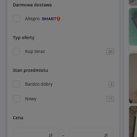
Darmowa dostawa
Allegro
Typ oferty
Kup teraz
20
Stan przedmiotu
Bardzo dobry
3
Nowy
17
Cena
zł
–
zł