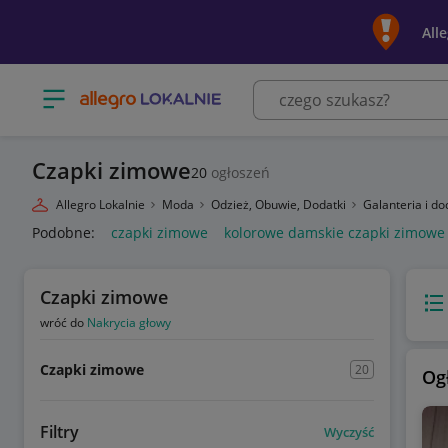
All
Otwórz menu z kategoriami
Czapki zimowe
20
ogłoszeń
Allegro Lokalnie
Moda
Odzież, Obuwie, Dodatki
Galanteria i do
Podobne:
czapki zimowe
kolorowe damskie czapki zimowe
Czapki zimowe
Wido
wróć do
Nakrycia głowy
Czapki zimowe
20
Og
Filtry
Wyczyść