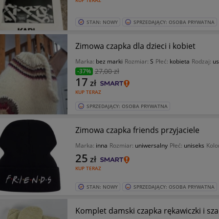
KUP TERAZ
STAN: NOWY
SPRZEDAJĄCY: OSOBA PRYWATNA
Zimowa czapka dla dzieci i kobiet
Marka:
bez marki
Rozmiar:
S
Płeć:
kobieta
Rodzaj:
us
27
,00 zł
-37%
17
zł
KUP TERAZ
SPRZEDAJĄCY: OSOBA PRYWATNA
Zimowa czapka friends przyjaciele
Marka:
inna
Rozmiar:
uniwersalny
Płeć:
uniseks
Kolo
25
zł
KUP TERAZ
STAN: NOWY
SPRZEDAJĄCY: OSOBA PRYWATNA
Komplet damski czapka rękawiczki i szal