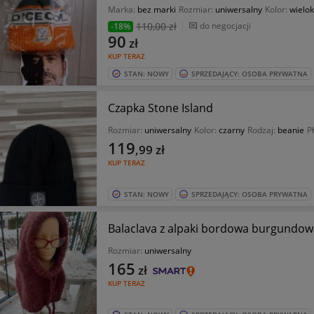
Marka:
bez marki
Rozmiar:
uniwersalny
Kolor:
wielo
110
,00 zł
do negocjacji
-18%
90
zł
KUP TERAZ
STAN: NOWY
SPRZEDAJĄCY: OSOBA PRYWATNA
Czapka Stone Island
Rozmiar:
uniwersalny
Kolor:
czarny
Rodzaj:
beanie
P
119
,99
zł
KUP TERAZ
STAN: NOWY
SPRZEDAJĄCY: OSOBA PRYWATNA
Balaclava z alpaki bordowa burgundow
Rozmiar:
uniwersalny
165
zł
KUP TERAZ