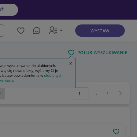
DŹ
WYSTAW
kaj
POLUB WYSZUKIWANIE
Zamknij wskazówkę
oje wyszukiwania do ulubionych.
wią się nowe oferty, wyślemy Ci je
a damska
. Ustaw powiadomienia w
ulubionych
waniach
.
Wybierz stronę:
Następna 
z
1
OBSERWU