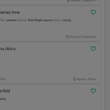
Radom, Gołębiów II
wnież inne
OBSERWU
Płeć:
uniseks
Marka:
Polo Ralph Lauren
Kolor:
czarny
Radom, Śródmieście
na skóra
OBSERWU
Radom, Planty
ATNA
erfeld
OBSERWU
alny