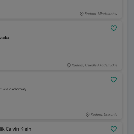
Radom, Młodzianów
OBSERWU
zatka
Radom, Osiedle Akademickie
OBSERWU
r:
wielokolorowy
Radom, Ustronie
ik Calvin Klein
OBSERWU