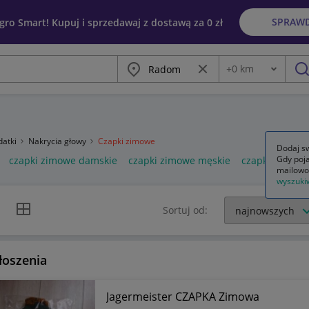
SPRAW
egro Smart! Kupuj i sprzedawaj z dostawą za 0 zł
Miasto
Wyczyść frazę
+
0
km
Odległość
szu
datki
Nakrycia głowy
Czapki zimowe
Dodaj sw
Gdy poja
czapki zimowe damskie
czapki zimowe męskie
czapka zimow
mailowo
wyszuki
k listy
Widok siatki
Sortuj od:
łoszenia
Jagermeister CZAPKA Zimowa