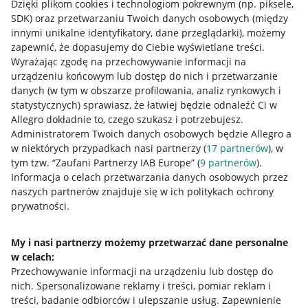
Dzięki plikom cookies i technologiom pokrewnym
(np. piksele,
SDK)
oraz przetwarzaniu Twoich danych osobowych
(między
innymi unikalne identyfikatory, dane przeglądarki)
, możemy
zapewnić, że dopasujemy do Ciebie wyświetlane treści.
Wyrażając zgodę na przechowywanie informacji na
urządzeniu końcowym lub dostęp do nich i przetwarzanie
danych (w tym w obszarze profilowania, analiz rynkowych i
statystycznych) sprawiasz, że łatwiej będzie odnaleźć Ci w
Allegro dokładnie to, czego szukasz i potrzebujesz.
Administratorem Twoich danych osobowych będzie Allegro a
w niektórych przypadkach nasi partnerzy (
17
partnerów
), w
tym tzw. “Zaufani Partnerzy IAB Europe” (
9
partnerów
).
Przydatne informacje
Informacja o celach przetwarzania danych osobowych przez
naszych partnerów znajduje się w ich politykach ochrony
prywatności.
Jak to działa
Napisz do nas
My i nasi partnerzy możemy przetwarzać dane personalne
w celach:
Allegro Gadane dla sprzedających
Przechowywanie informacji na urządzeniu lub dostęp do
Allegro Gadane dla kupujących
nich
.
Spersonalizowane reklamy i treści, pomiar reklam i
treści, badanie odbiorców i ulepszanie usług
.
Zapewnienie
Mapa miejscowości