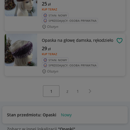
25
zł
KUP TERAZ
STAN: NOWY
SPRZEDAJĄCY: OSOBA PRYWATNA
Olsztyn
Opaska na głowę damska, rękodzieło
OBSE
29
zł
KUP TERAZ
STAN: NOWY
SPRZEDAJĄCY: OSOBA PRYWATNA
Olsztyn
Wybierz stronę:
Następna strona
z
1
Stan przedmiotu: Opaski
Nowy
Zobacz w innej lokalizacji
"Opaski"