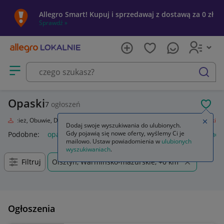
Allegro Smart! Kupuj i sprzedawaj z dostawą za 0 zł
Sprawdź »
Otwórz menu z kategoriami
szukaj
Opaski
7
ogłoszeń
POL
a
Odzież, Obuwie, Dodatki
Galanteria i dodatki
Nakrycia głowy
Opaski
Zamkn
Dodaj swoje wyszukiwania do ulubionych.
Gdy pojawią się nowe oferty, wyślemy Ci je
Podobne:
opaski
opaski zaciskowe
opaski do włosów
meta
mailowo. Ustaw powiadomienia w
ulubionych
wyszukiwaniach
.
Filtruj
Olsztyn, Warmińsko-mazurskie, +0 km
Ogłoszenia