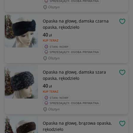
SPRZEDAJĄCY: OSOBA PRYWATNA
Olsztyn
Opaska na głowę, damska czarna
OBSE
opaska, rękodzieło
40
zł
KUP TERAZ
STAN: NOWY
SPRZEDAJĄCY: OSOBA PRYWATNA
Olsztyn
Opaska na głowę, damska szara
OBSE
opaska, rękodzieło
40
zł
KUP TERAZ
STAN: NOWY
SPRZEDAJĄCY: OSOBA PRYWATNA
Olsztyn
Opaska na głowę, brązowa opaska,
OBSE
rękodzieło