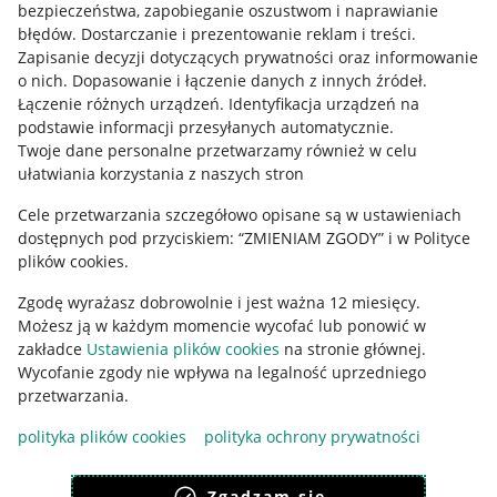
bezpieczeństwa, zapobieganie oszustwom i naprawianie
błędów
.
Dostarczanie i prezentowanie reklam i treści
.
Informacje prawne
Zapisanie decyzji dotyczących prywatności oraz informowanie
o nich
.
Dopasowanie i łączenie danych z innych źródeł
.
Regulamin
Łączenie różnych urządzeń
.
Identyfikacja urządzeń na
podstawie informacji przesyłanych automatycznie
.
Polityka plików "cookies"
Twoje dane personalne przetwarzamy również w celu
ułatwiania korzystania z naszych stron
Ustawienia plików "cookies"
Cele przetwarzania szczegółowo opisane są w ustawieniach
Udostępnianie lokalizacji
dostępnych pod przyciskiem: “ZMIENIAM ZGODY” i w Polityce
Informacje dla Aktu o Usługach Cyfrowych
plików cookies.
Zgodę wyrażasz dobrowolnie i jest ważna 12 miesięcy.
Pobierz aplikację
Możesz ją w każdym momencie wycofać lub ponowić w
zakładce
Ustawienia plików cookies
na stronie głównej.
Wycofanie zgody nie wpływa na legalność uprzedniego
przetwarzania.
polityka plików cookies
polityka ochrony prywatności
Zgadzam się