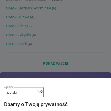
Opaski Lidzbark Warmiński
(6)
Opaski Mława
(4)
Opaski Elbląg
(23)
Opaski Giżycko
(4)
Opaski Płock
(4)
POKAŻ WIĘCEJ
język
Dbamy o Twoją prywatność