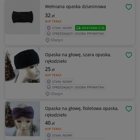
Wełniana opaska dzianinowa
OBSE
32
zł
KUP TERAZ
STAN: NOWY
DOSTAWA 0 ZŁ
SPRZEDAJĄCY: OSOBA PRYWATNA
Olsztyn
Opaska na głowę, szara opaska,
OBSE
rękodzieło
25
zł
KUP TERAZ
STAN: NOWY
SPRZEDAJĄCY: OSOBA PRYWATNA
Olsztyn
Opaska na głowę, fioletowa opaska,
OBSE
rękodzieło
40
zł
KUP TERAZ
STAN: NOWY