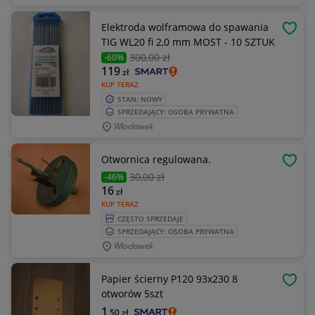
Elektroda wolframowa do spawania
OBSE
TIG WL20 fi 2,0 mm MOST - 10 SZTUK
300
,00 zł
-60%
119
zł
KUP TERAZ
STAN: NOWY
SPRZEDAJĄCY: OSOBA PRYWATNA
Włocławek
Otwornica regulowana.
OBSE
30
,00 zł
-46%
16
zł
KUP TERAZ
CZĘSTO SPRZEDAJE
SPRZEDAJĄCY: OSOBA PRYWATNA
Włocławek
Papier ścierny P120 93x230 8
OBSE
otworów 5szt
1
,50
zł