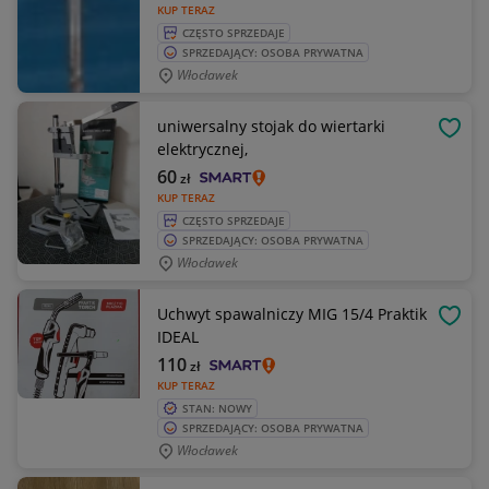
KUP TERAZ
CZĘSTO SPRZEDAJE
SPRZEDAJĄCY: OSOBA PRYWATNA
Włocławek
uniwersalny stojak do wiertarki
OBSE
elektrycznej,
60
zł
KUP TERAZ
CZĘSTO SPRZEDAJE
SPRZEDAJĄCY: OSOBA PRYWATNA
Włocławek
Uchwyt spawalniczy MIG 15/4 Praktik
OBSE
IDEAL
110
zł
KUP TERAZ
STAN: NOWY
SPRZEDAJĄCY: OSOBA PRYWATNA
Włocławek