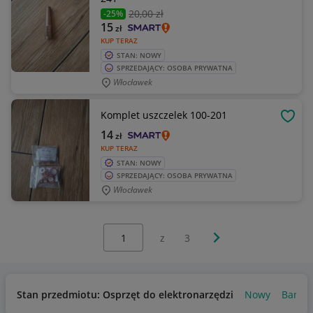
20
,00 zł
-25%
15
zł
KUP TERAZ
STAN: NOWY
SPRZEDAJĄCY: OSOBA PRYWATNA
Włocławek
Komplet uszczelek 100-201
OBSE
14
zł
KUP TERAZ
STAN: NOWY
SPRZEDAJĄCY: OSOBA PRYWATNA
Włocławek
Wybierz stronę:
Następna strona
z
3
Stan przedmiotu: Osprzęt do elektronarzędzi
Nowy
Bardzo