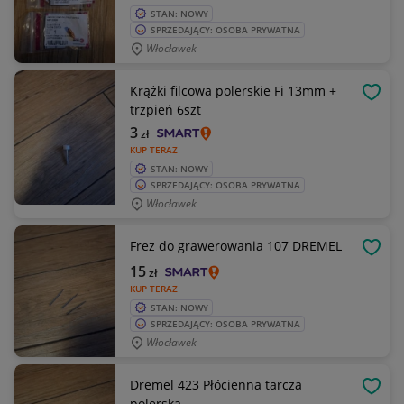
STAN: NOWY
SPRZEDAJĄCY: OSOBA PRYWATNA
Włocławek
Krążki filcowa polerskie Fi 13mm +
OBSE
trzpień 6szt
3
zł
KUP TERAZ
STAN: NOWY
SPRZEDAJĄCY: OSOBA PRYWATNA
Włocławek
Frez do grawerowania 107 DREMEL
OBSE
15
zł
KUP TERAZ
STAN: NOWY
SPRZEDAJĄCY: OSOBA PRYWATNA
Włocławek
Dremel 423 Płócienna tarcza
OBSE
polerska