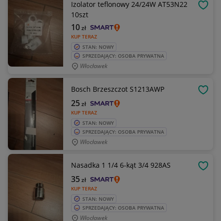
Izolator teflonowy 24/24W AT53N22
OBSE
10szt
10
zł
KUP TERAZ
STAN: NOWY
SPRZEDAJĄCY: OSOBA PRYWATNA
Włocławek
Bosch Brzeszczot S1213AWP
OBSE
25
zł
KUP TERAZ
STAN: NOWY
SPRZEDAJĄCY: OSOBA PRYWATNA
Włocławek
Nasadka 1 1/4 6-kąt 3/4 928AS
OBSE
35
zł
KUP TERAZ
STAN: NOWY
SPRZEDAJĄCY: OSOBA PRYWATNA
Włocławek