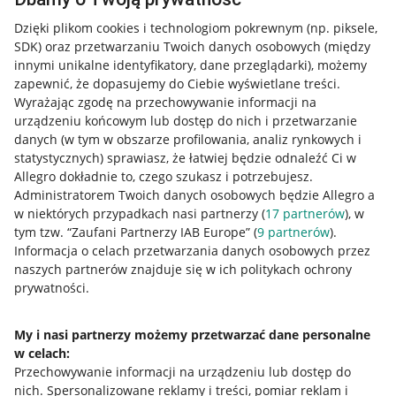
Dzięki plikom cookies i technologiom pokrewnym
(np. piksele,
SDK)
oraz przetwarzaniu Twoich danych osobowych
(między
innymi unikalne identyfikatory, dane przeglądarki)
, możemy
zapewnić, że dopasujemy do Ciebie wyświetlane treści.
Wyrażając zgodę na przechowywanie informacji na
urządzeniu końcowym lub dostęp do nich i przetwarzanie
danych (w tym w obszarze profilowania, analiz rynkowych i
statystycznych) sprawiasz, że łatwiej będzie odnaleźć Ci w
Allegro dokładnie to, czego szukasz i potrzebujesz.
Administratorem Twoich danych osobowych będzie Allegro a
w niektórych przypadkach nasi partnerzy (
17
partnerów
), w
tym tzw. “Zaufani Partnerzy IAB Europe” (
9
partnerów
).
Przydatne informacje
Informacja o celach przetwarzania danych osobowych przez
naszych partnerów znajduje się w ich politykach ochrony
prywatności.
Jak to działa
Napisz do nas
My i nasi partnerzy możemy przetwarzać dane personalne
w celach:
Allegro Gadane dla sprzedających
Przechowywanie informacji na urządzeniu lub dostęp do
Allegro Gadane dla kupujących
nich
.
Spersonalizowane reklamy i treści, pomiar reklam i