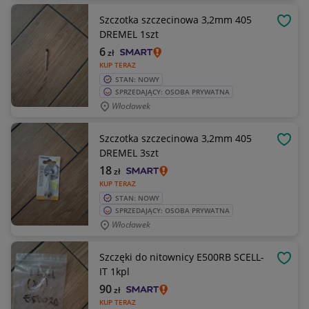
Szczotka szczecinowa 3,2mm 405
OBSE
DREMEL 1szt
6
zł
KUP TERAZ
STAN: NOWY
SPRZEDAJĄCY: OSOBA PRYWATNA
Włocławek
Szczotka szczecinowa 3,2mm 405
OBSE
DREMEL 3szt
18
zł
KUP TERAZ
STAN: NOWY
SPRZEDAJĄCY: OSOBA PRYWATNA
Włocławek
Szczęki do nitownicy E500RB SCELL-
OBSE
IT 1kpl
90
zł
KUP TERAZ