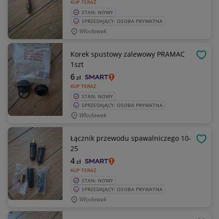
KUP TERAZ
STAN: NOWY
SPRZEDAJĄCY: OSOBA PRYWATNA
Włocławek
Korek spustowy zalewowy PRAMAC
OBSE
1szt
6
zł
KUP TERAZ
STAN: NOWY
SPRZEDAJĄCY: OSOBA PRYWATNA
Włocławek
Łącznik przewodu spawalniczego 10-
OBSE
25
4
zł
KUP TERAZ
STAN: NOWY
SPRZEDAJĄCY: OSOBA PRYWATNA
Włocławek