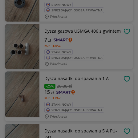
STAN: NOWY
SPRZEDAJĄCY: OSOBA PRYWATNA
Włocławek
Dysza gazowa USMGA 406 z gwintem
OBSE
7
zł
KUP TERAZ
STAN: NOWY
SPRZEDAJĄCY: OSOBA PRYWATNA
Włocławek
Dysza nasadki do spawania 1 A
OBSE
20
,00 zł
-25%
15
zł
KUP TERAZ
STAN: NOWY
SPRZEDAJĄCY: OSOBA PRYWATNA
Włocławek
Dysza nasadki do spawania 5 A PU-
OBSE
241