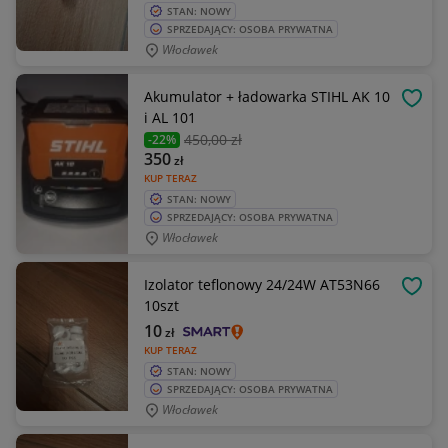
STAN: NOWY
SPRZEDAJĄCY: OSOBA PRYWATNA
Włocławek
Akumulator + ładowarka STIHL AK 10
OBSE
i AL 101
450
,00 zł
-22%
350
zł
KUP TERAZ
STAN: NOWY
SPRZEDAJĄCY: OSOBA PRYWATNA
Włocławek
Izolator teflonowy 24/24W AT53N66
OBSE
10szt
10
zł
KUP TERAZ
STAN: NOWY
SPRZEDAJĄCY: OSOBA PRYWATNA
Włocławek