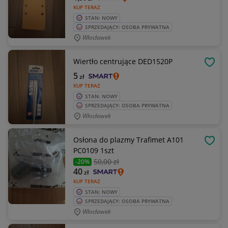
KUP TERAZ
STAN: NOWY
SPRZEDAJĄCY: OSOBA PRYWATNA
Włocławek
Wiertło centrujące DED1520P
OBSE
5
zł
KUP TERAZ
STAN: NOWY
SPRZEDAJĄCY: OSOBA PRYWATNA
Włocławek
Osłona do plazmy Trafimet A101
OBSE
PC0109 1szt
50
,00 zł
-20%
40
zł
KUP TERAZ
STAN: NOWY
SPRZEDAJĄCY: OSOBA PRYWATNA
Włocławek