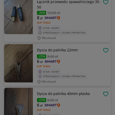
Łącznik przewodu spawalniczego 35-
OBSE
50
10
,00 zł
-20%
8
zł
KUP TERAZ
STAN: NOWY
SPRZEDAJĄCY: OSOBA PRYWATNA
Włocławek
Dysza do palnika 22mm
OBSE
8
,00 zł
-25%
6
zł
KUP TERAZ
STAN: NOWY
SPRZEDAJĄCY: OSOBA PRYWATNA
Włocławek
Dysza do palnika 40mm płaska
OBSE
8
,00 zł
-25%
6
zł
KUP TERAZ