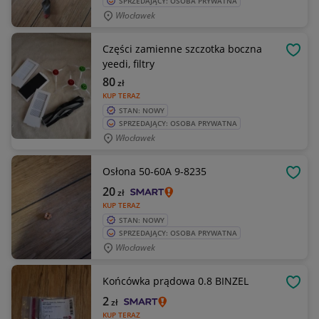
SPRZEDAJĄCY: OSOBA PRYWATNA
Włocławek
Części zamienne szczotka boczna
OBSE
yeedi, filtry
80
zł
KUP TERAZ
STAN: NOWY
SPRZEDAJĄCY: OSOBA PRYWATNA
Włocławek
Osłona 50-60A 9-8235
OBSE
20
zł
KUP TERAZ
STAN: NOWY
SPRZEDAJĄCY: OSOBA PRYWATNA
Włocławek
Końcówka prądowa 0.8 BINZEL
OBSE
2
zł
KUP TERAZ