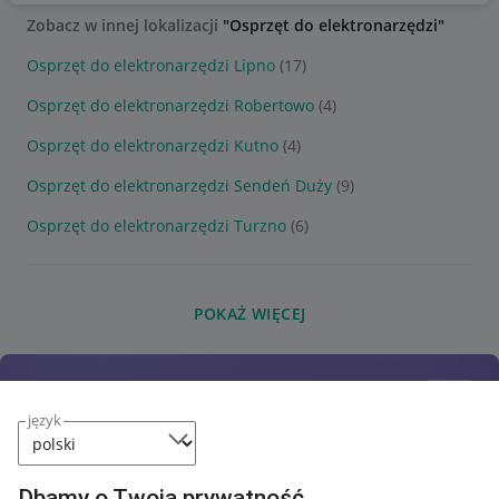
Zobacz w innej lokalizacji
"Osprzęt do elektronarzędzi"
Osprzęt do elektronarzędzi Lipno
(17)
Osprzęt do elektronarzędzi Robertowo
(4)
Osprzęt do elektronarzędzi Kutno
(4)
Osprzęt do elektronarzędzi Sendeń Duży
(9)
Osprzęt do elektronarzędzi Turzno
(6)
POKAŻ WIĘCEJ
język
Dbamy o Twoją prywatność