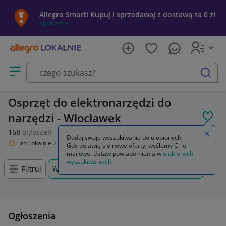
Allegro Smart! Kupuj i sprzedawaj z dostawą za 0 zł
Sprawdź »
Otwórz menu z kategoriami
szukaj
Osprzęt do elektronarzędzi do
narzędzi - Włocławek
POL
168
ogłoszeń
Zamkn
Dodaj swoje wyszukiwania do ulubionych.
Allegro Lokalnie
Dom i Ogród
Narzędzia
Osprzęt do elektronarzędzi
Gdy pojawią się nowe oferty, wyślemy Ci je
mailowo. Ustaw powiadomienia w
ulubionych
wyszukiwaniach
.
Filtruj
Włocławek, Kujawsko-pomorskie, +0 km
Ogłoszenia