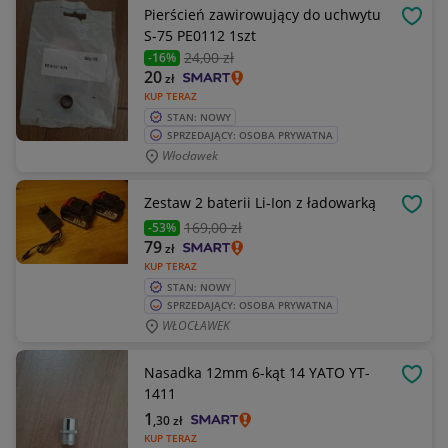
Pierścień zawirowujący do uchwytu
OBSE
S-75 PE0112 1szt
24
,00 zł
-16%
20
zł
KUP TERAZ
STAN: NOWY
SPRZEDAJĄCY: OSOBA PRYWATNA
Włocławek
Zestaw 2 baterii Li-Ion z ładowarką
OBSE
169
,00 zł
-53%
79
zł
KUP TERAZ
STAN: NOWY
SPRZEDAJĄCY: OSOBA PRYWATNA
WŁOCŁAWEK
Nasadka 12mm 6-kąt 14 YATO YT-
OBSE
1411
1
,30
zł
KUP TERAZ