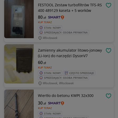
FESTOOL Zestaw turbofiltrów TFS-RS
OBSE
400 489129 kaseta + 5 worków
80
zł
KUP TERAZ
STAN: NOWY
SPRZEDAJĄCY: OSOBA PRYWATNA
Włocławek
Zamienny akumulator litowo-jonowy
OBSE
(Li-Ion) do narzędzi DysonV7
60
zł
KUP TERAZ
STAN: NOWY
CZĘSTO SPRZEDAJE
SPRZEDAJĄCY: OSOBA PRYWATNA
Włocławek, Włocławek
Wiertło do betonu KWPt 32x300
OBSE
30
zł
KUP TERAZ
STAN: NOWY