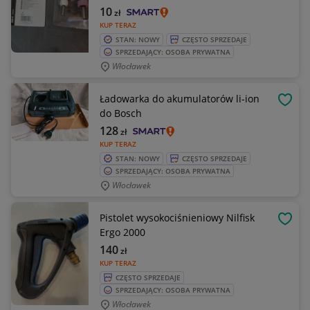
10
zł
KUP TERAZ
STAN: NOWY
CZĘSTO SPRZEDAJE
SPRZEDAJĄCY: OSOBA PRYWATNA
Włocławek
Ładowarka do akumulatorów li-ion
OBSE
do Bosch
128
zł
KUP TERAZ
STAN: NOWY
CZĘSTO SPRZEDAJE
SPRZEDAJĄCY: OSOBA PRYWATNA
Włocławek
Pistolet wysokociśnieniowy Nilfisk
OBSE
Ergo 2000
140
zł
KUP TERAZ
CZĘSTO SPRZEDAJE
SPRZEDAJĄCY: OSOBA PRYWATNA
Włocławek