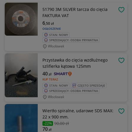
51790 3M SILVER tarcza do cięcia
OBSE
FAKTURA VAT
6
,50
zł
OGŁOSZENIE
STAN: NOWY
SPRZEDAJĄCY: OSOBA PRYWATNA
Włocławek
Przystawka do cięcia wzdłużnego
OBSE
szlifierka kątowa 125mm
40
zł
KUP TERAZ
STAN: NOWY
CZĘSTO SPRZEDAJE
SPRZEDAJĄCY: OSOBA PRYWATNA
Włocławek
Wiertło spiralne, udarowe SDS MAX:
OBSE
22 x 900 mm.
90
,00 zł
-22%
70
zł