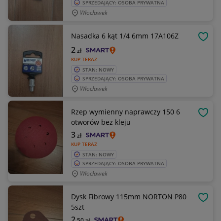
SPRZEDAJĄCY: OSOBA PRYWATNA
Włocławek
Nasadka 6 kąt 1/4 6mm 17A106Z
OBSE
2
zł
KUP TERAZ
STAN: NOWY
SPRZEDAJĄCY: OSOBA PRYWATNA
Włocławek
Rzep wymienny naprawczy 150 6
OBSE
otworów bez kleju
3
zł
KUP TERAZ
STAN: NOWY
SPRZEDAJĄCY: OSOBA PRYWATNA
Włocławek
Dysk Fibrowy 115mm NORTON P80
OBSE
5szt
2
,50
zł