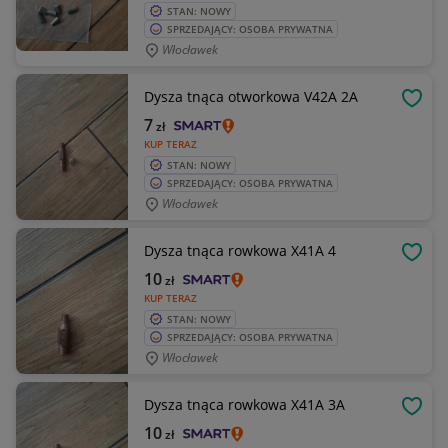
STAN: NOWY
SPRZEDAJĄCY: OSOBA PRYWATNA
Włocławek
Dysza tnąca otworkowa V42A 2A
OBSE
7
zł
KUP TERAZ
STAN: NOWY
SPRZEDAJĄCY: OSOBA PRYWATNA
Włocławek
Dysza tnąca rowkowa X41A 4
OBSE
10
zł
KUP TERAZ
STAN: NOWY
SPRZEDAJĄCY: OSOBA PRYWATNA
Włocławek
Dysza tnąca rowkowa X41A 3A
OBSE
10
zł