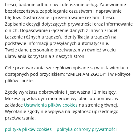
treści, badanie odbiorców i ulepszanie usług
.
Zapewnienie
Mapa miejscowości
bezpieczeństwa, zapobieganie oszustwom i naprawianie
błędów
.
Dostarczanie i prezentowanie reklam i treści
.
Informacje prawne
Zapisanie decyzji dotyczących prywatności oraz informowanie
o nich
.
Dopasowanie i łączenie danych z innych źródeł
.
Regulamin
Łączenie różnych urządzeń
.
Identyfikacja urządzeń na
podstawie informacji przesyłanych automatycznie
.
Polityka plików "cookies"
Twoje dane personalne przetwarzamy również w celu
ułatwiania korzystania z naszych stron
Ustawienia plików "cookies"
Cele przetwarzania szczegółowo opisane są w ustawieniach
Udostępnianie lokalizacji
dostępnych pod przyciskiem: “ZMIENIAM ZGODY” i w Polityce
Informacje dla Aktu o Usługach Cyfrowych
plików cookies.
Zgodę wyrażasz dobrowolnie i jest ważna 12 miesięcy.
Pobierz aplikację
Możesz ją w każdym momencie wycofać lub ponowić w
zakładce
Ustawienia plików cookies
na stronie głównej.
Wycofanie zgody nie wpływa na legalność uprzedniego
przetwarzania.
polityka plików cookies
polityka ochrony prywatności