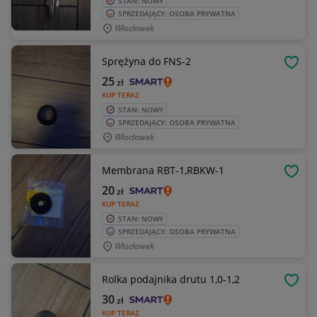
STAN: NOWY
SPRZEDAJĄCY: OSOBA PRYWATNA
Włocławek
Sprężyna do FNS-2
OBSE
25
zł
KUP TERAZ
STAN: NOWY
SPRZEDAJĄCY: OSOBA PRYWATNA
Włocławek
Membrana RBT-1,RBKW-1
OBSE
20
zł
KUP TERAZ
STAN: NOWY
SPRZEDAJĄCY: OSOBA PRYWATNA
Włocławek
Rolka podajnika drutu 1,0-1,2
OBSE
30
zł
KUP TERAZ