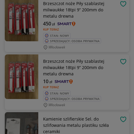
Brzeszczot noże Piły szablastej
OBSE
milwaukke 18tpi 9” 200mm do
metalu drewna
450
zł
KUP TERAZ
STAN: NOWY
SPRZEDAJĄCY: OSOBA PRYWATNA
Włocławek
Brzeszczot noże Piły szablastej
OBSE
milwaukke 18tpi 9” 200mm do
metalu drewna
10
zł
KUP TERAZ
STAN: NOWY
SPRZEDAJĄCY: OSOBA PRYWATNA
Włocławek
Kamienie szlifierskie 5el. do
OBSE
szlifowania metalu plastiku szkła
ceramiki