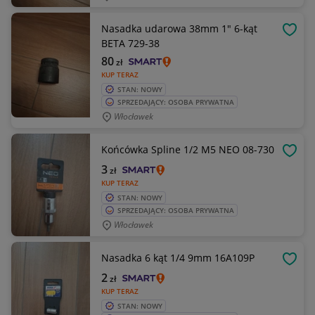
Nasadka udarowa 38mm 1" 6-kąt
OBSE
BETA 729-38
80
zł
KUP TERAZ
STAN: NOWY
SPRZEDAJĄCY: OSOBA PRYWATNA
Włocławek
Końcówka Spline 1/2 M5 NEO 08-730
OBSE
3
zł
KUP TERAZ
STAN: NOWY
SPRZEDAJĄCY: OSOBA PRYWATNA
Włocławek
Nasadka 6 kąt 1/4 9mm 16A109P
OBSE
2
zł
KUP TERAZ
STAN: NOWY