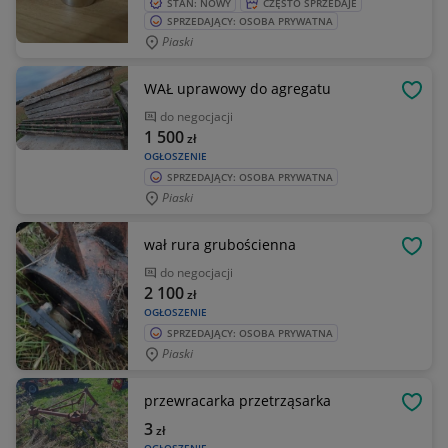
STAN: NOWY
CZĘSTO SPRZEDAJE
SPRZEDAJĄCY: OSOBA PRYWATNA
Piaski
WAŁ uprawowy do agregatu
OBSE
do negocjacji
1 500
zł
OGŁOSZENIE
SPRZEDAJĄCY: OSOBA PRYWATNA
Piaski
wał rura grubościenna
OBSE
do negocjacji
2 100
zł
OGŁOSZENIE
SPRZEDAJĄCY: OSOBA PRYWATNA
Piaski
przewracarka przetrząsarka
OBSE
3
zł