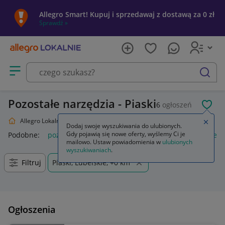
Allegro Smart! Kupuj i sprzedawaj z dostawą za 0 zł
Sprawdź »
Otwórz menu z kategoriami
szukaj
Pozostałe narzędzia - Piaski
6
ogłoszeń
POL
Allegro Lokalnie
Dom i Ogród
Narzędzia
Pozostałe
Zamkn
Dodaj swoje wyszukiwania do ulubionych.
Gdy pojawią się nowe oferty, wyślemy Ci je
Podobne:
pozostałe
łóżka pozostałe
pozostałe miasta i regi
mailowo. Ustaw powiadomienia w
ulubionych
wyszukiwaniach
.
Filtruj
Piaski, Lubelskie, +0 km
Ogłoszenia