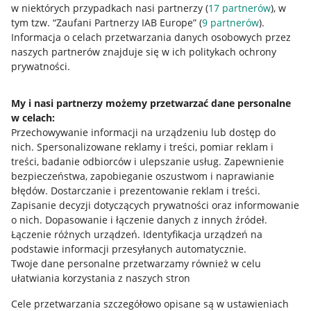
w niektórych przypadkach nasi partnerzy (
17
partnerów
), w
tym tzw. “Zaufani Partnerzy IAB Europe” (
9
partnerów
).
Przydatne informacje
Informacja o celach przetwarzania danych osobowych przez
naszych partnerów znajduje się w ich politykach ochrony
prywatności.
Jak to działa
Napisz do nas
My i nasi partnerzy możemy przetwarzać dane personalne
w celach:
Allegro Gadane dla sprzedających
Przechowywanie informacji na urządzeniu lub dostęp do
Allegro Gadane dla kupujących
nich
.
Spersonalizowane reklamy i treści, pomiar reklam i
treści, badanie odbiorców i ulepszanie usług
.
Zapewnienie
Mapa miejscowości
bezpieczeństwa, zapobieganie oszustwom i naprawianie
błędów
.
Dostarczanie i prezentowanie reklam i treści
.
Informacje prawne
Zapisanie decyzji dotyczących prywatności oraz informowanie
o nich
.
Dopasowanie i łączenie danych z innych źródeł
.
Regulamin
Łączenie różnych urządzeń
.
Identyfikacja urządzeń na
podstawie informacji przesyłanych automatycznie
.
Polityka plików "cookies"
Twoje dane personalne przetwarzamy również w celu
ułatwiania korzystania z naszych stron
Ustawienia plików "cookies"
Cele przetwarzania szczegółowo opisane są w ustawieniach
Udostępnianie lokalizacji