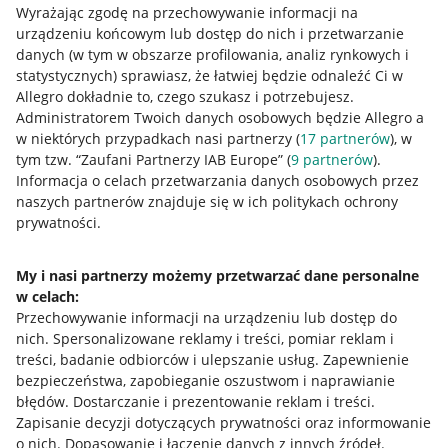
Wyrażając zgodę na przechowywanie informacji na
urządzeniu końcowym lub dostęp do nich i przetwarzanie
danych (w tym w obszarze profilowania, analiz rynkowych i
statystycznych) sprawiasz, że łatwiej będzie odnaleźć Ci w
Allegro dokładnie to, czego szukasz i potrzebujesz.
Administratorem Twoich danych osobowych będzie Allegro a
Przydatne informacje
w niektórych przypadkach nasi partnerzy (
17
partnerów
), w
tym tzw. “Zaufani Partnerzy IAB Europe” (
9
partnerów
).
Jak to działa
Informacja o celach przetwarzania danych osobowych przez
naszych partnerów znajduje się w ich politykach ochrony
Napisz do nas
prywatności.
Allegro Gadane dla sprzedających
My i nasi partnerzy możemy przetwarzać dane personalne
Allegro Gadane dla kupujących
w celach:
Mapa miejscowości
Przechowywanie informacji na urządzeniu lub dostęp do
nich
.
Spersonalizowane reklamy i treści, pomiar reklam i
Informacje prawne
treści, badanie odbiorców i ulepszanie usług
.
Zapewnienie
bezpieczeństwa, zapobieganie oszustwom i naprawianie
błędów
.
Dostarczanie i prezentowanie reklam i treści
.
Regulamin
Zapisanie decyzji dotyczących prywatności oraz informowanie
Polityka plików "cookies"
o nich
.
Dopasowanie i łączenie danych z innych źródeł
.