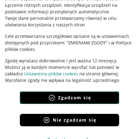
Łączenie różnych urządzeń
.
Identyfikacja urządzeń na
Ustawienia plików "cookies"
podstawie informacji przesyłanych automatycznie
.
Twoje dane personalne przetwarzamy również w celu
Udostępnianie lokalizacji
ułatwiania korzystania z naszych stron
Informacje dla Aktu o Usługach Cyfrowych
Cele przetwarzania szczegółowo opisane są w ustawieniach
dostępnych pod przyciskiem: “ZMIENIAM ZGODY” i w Polityce
Pobierz aplikację
plików cookies.
Zgodę wyrażasz dobrowolnie i jest ważna 12 miesięcy.
Możesz ją w każdym momencie wycofać lub ponowić w
zakładce
Ustawienia plików cookies
na stronie głównej.
Wycofanie zgody nie wpływa na legalność uprzedniego
przetwarzania.
Zgadzam się
polityka plików cookies
polityka ochrony prywatności
Nie zgadzam się
Korzystanie z serwisu oznacza akceptację
regulaminu
.