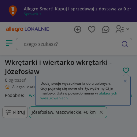
Allegro Smart! Kupuj i sprzedawaj z dostawą za 0 zł
Sprawdź »
Otwórz menu z kategoriami
szukaj
Wkrętarki i wiertarko wkrętarki -
Józefosław
POL
0
ogłoszeń
Zamkn
Dodaj swoje wyszukiwania do ulubionych.
Allegro Lokalnie
Dom i Ogród
Narzędzia
Wkrętarki
Gdy pojawią się nowe oferty, wyślemy Ci je
mailowo. Ustaw powiadomienia w
ulubionych
Podobne:
wkrętarki
bity do wkrętarki
klucze nasadowe do w
wyszukiwaniach
.
Filtruj
Józefosław, Mazowieckie, +0 km