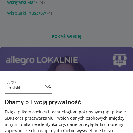
Wkrętarki Marki
(4)
Wkrętarki Pruszków
(4)
POKAŻ WIĘCEJ
język
Dbamy o Twoją prywatność
Dzięki plikom cookies i technologiom pokrewnym
(np. piksele,
SDK)
oraz przetwarzaniu Twoich danych osobowych
(między
innymi unikalne identyfikatory, dane przeglądarki)
, możemy
zapewnić, że dopasujemy do Ciebie wyświetlane treści.