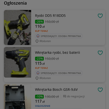
Ogłoszenia
Ryobi DD5 R18DD5
OBSE
150
,00 zł
-26%
110
zł
KUP TERAZ
SPRZEDAJĄCY: OSOBA PRYWATNA
Wołomin
Wkrętarka ryobi, bez baterii
OBSE
150
,00 zł
-23%
115
zł
KUP TERAZ
SPRZEDAJĄCY: OSOBA PRYWATNA
Wołomin
Wkrętarka Bosch GSR-9,6V
OBSE
130
,00 zł
do negocjacji
-10%
117
zł
OGŁOSZENIE