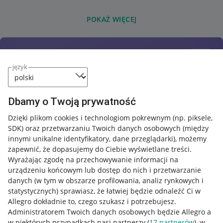
POKAŻ WIĘCEJ
język
Dbamy o Twoją prywatność
Dzięki plikom cookies i technologiom pokrewnym
(np. piksele,
SDK)
oraz przetwarzaniu Twoich danych osobowych
(między
innymi unikalne identyfikatory, dane przeglądarki)
, możemy
zapewnić, że dopasujemy do Ciebie wyświetlane treści.
Wyrażając zgodę na przechowywanie informacji na
urządzeniu końcowym lub dostęp do nich i przetwarzanie
danych (w tym w obszarze profilowania, analiz rynkowych i
statystycznych) sprawiasz, że łatwiej będzie odnaleźć Ci w
Allegro dokładnie to, czego szukasz i potrzebujesz.
Administratorem Twoich danych osobowych będzie Allegro a
w niektórych przypadkach nasi partnerzy (
17
partnerów
), w