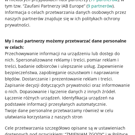
tym tzw. “Zaufani Partnerzy IAB Europe” (
9
partnerów
).
Przydatne informacje
Informacja o celach przetwarzania danych osobowych przez
naszych partnerów znajduje się w ich politykach ochrony
prywatności.
Jak to działa
Napisz do nas
My i nasi partnerzy możemy przetwarzać dane personalne
w celach:
Allegro Gadane dla sprzedających
Przechowywanie informacji na urządzeniu lub dostęp do
Allegro Gadane dla kupujących
nich
.
Spersonalizowane reklamy i treści, pomiar reklam i
treści, badanie odbiorców i ulepszanie usług
.
Zapewnienie
Mapa miejscowości
bezpieczeństwa, zapobieganie oszustwom i naprawianie
błędów
.
Dostarczanie i prezentowanie reklam i treści
.
Informacje prawne
Zapisanie decyzji dotyczących prywatności oraz informowanie
o nich
.
Dopasowanie i łączenie danych z innych źródeł
.
Regulamin
Łączenie różnych urządzeń
.
Identyfikacja urządzeń na
podstawie informacji przesyłanych automatycznie
.
Polityka plików "cookies"
Twoje dane personalne przetwarzamy również w celu
ułatwiania korzystania z naszych stron
Ustawienia plików "cookies"
Cele przetwarzania szczegółowo opisane są w ustawieniach
Udostępnianie lokalizacji
dostępnych pod przyciskiem: “ZMIENIAM ZGODY” i w Polityce