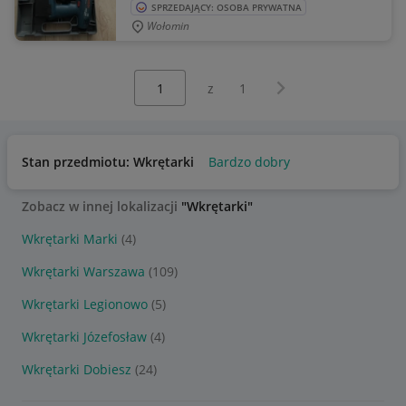
SPRZEDAJĄCY: OSOBA PRYWATNA
Wołomin
Wybierz stronę:
Następna strona
z
1
Stan przedmiotu: Wkrętarki
Bardzo dobry
Zobacz w innej lokalizacji
"Wkrętarki"
Wkrętarki Marki
(4)
Wkrętarki Warszawa
(109)
Wkrętarki Legionowo
(5)
Wkrętarki Józefosław
(4)
Wkrętarki Dobiesz
(24)