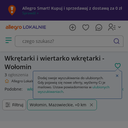
Allegro Smart! Kupuj i sprzedawaj z dostawą za 0 zł
Sprawdź »
Otwórz menu z kategoriami
szukaj
Wkrętarki i wiertarko wkrętarki -
Wołomin
POL
3
ogłoszenia
Zamkn
Dodaj swoje wyszukiwania do ulubionych.
Allegro Lokalnie
Dom i Ogród
Narzędzia
Wkrętarki
Gdy pojawią się nowe oferty, wyślemy Ci je
mailowo. Ustaw powiadomienia w
ulubionych
Podobne:
wkrętarki
bity do wkrętarki
klucze nasadowe do w
wyszukiwaniach
.
Filtruj
Wołomin, Mazowieckie, +0 km