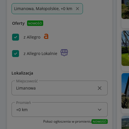
Limanowa, Małopolskie, +0 km
Oferty
NOWOŚĆ!
z Allegro
z Allegro Lokalnie
Lokalizacja
Miejscowość
Promień
Pokaż ogłoszenia w promieniu
NOWOŚĆ!