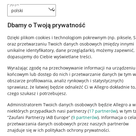
język
Dbamy o Twoją prywatność
Dzięki plikom cookies i technologiom pokrewnym
(np. piksele, 
oraz przetwarzaniu Twoich danych osobowych
(między innymi
unikalne identyfikatory, dane przeglądarki)
, możemy zapewnić, 
dopasujemy do Ciebie wyświetlane treści.
Wyrażając zgodę na przechowywanie informacji na urządzeniu
końcowym lub dostęp do nich i przetwarzanie danych (w tym w
obszarze profilowania, analiz rynkowych i statystycznych)
sprawiasz, że łatwiej będzie odnaleźć Ci w Allegro dokładnie to,
czego szukasz i potrzebujesz.
Przydatne informacje
Informacje p
Administratorem Twoich danych osobowych będzie Allegro a w
niektórych przypadkach nasi partnerzy (
17
partnerów
), w tym t
Jak to działa
Regulamin
“Zaufani Partnerzy IAB Europe” (
9
partnerów
). Informacja o cel
Napisz do nas
Polityka plików
przetwarzania danych osobowych przez naszych partnerów
znajduje się w ich politykach ochrony prywatności.
Allegro Gadane dla sprzedających
Ustawienia plik