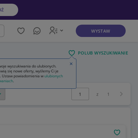
DŹ
WYSTAW
kaj
POLUB WYSZUKIWANIE
Zamknij wskazówkę
oje wyszukiwania do ulubionych.
wią się nowe oferty, wyślemy Ci je
sprzedam dom
. Ustaw powiadomienia w
ulubionych
waniach
.
Wybierz stronę:
Następna 
z
1
OBSERWU