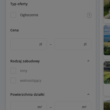
Typ oferty
Ogłoszenie
7
Cena
zł
–
zł
Rodzaj zabudowy
inny
wolnostojący
Powierzchnia działki
m²
–
m²