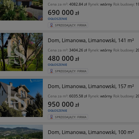
Cena za m²:
4082.84 zł
Rynek:
wtórny
Rok budowy:
1
690 000
zł
OGŁOSZENIE
SPRZEDAJĄCY: FIRMA
Dom, Limanowa, Limanowski, 141 m²
Cena za m²:
3404.26 zł
Rynek:
wtórny
Rok budowy:
2
480 000
zł
OGŁOSZENIE
SPRZEDAJĄCY: FIRMA
Dom, Limanowa, Limanowski, 157 m²
Cena za m²:
6035.58 zł
Rynek:
wtórny
Rok budowy:
2
950 000
zł
OGŁOSZENIE
SPRZEDAJĄCY: FIRMA
Dom, Limanowa, Limanowski, 100 m²