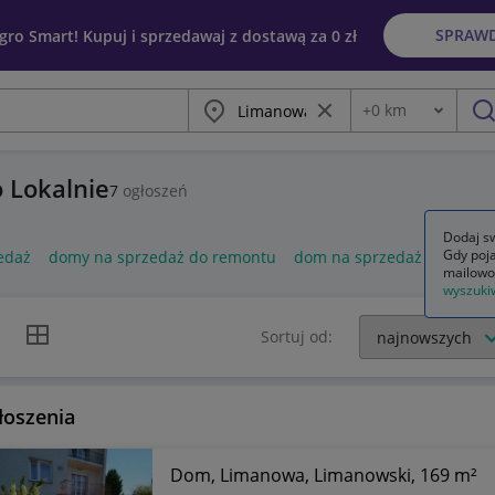
SPRAW
egro Smart! Kupuj i sprzedawaj z dostawą za 0 zł
Miasto
Wyczyść frazę
+
0
km
Odległość
szu
 Lokalnie
7
ogłoszeń
Dodaj sw
Gdy poja
edaż
domy na sprzedaż do remontu
dom na sprzedaż
baner 
mailowo
wyszuki
k listy
Widok siatki
Sortuj od:
łoszenia
Dom, Limanowa, Limanowski, 169 m²