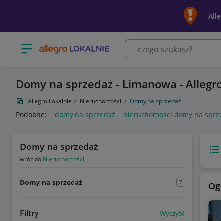
All
Otwórz menu z kategoriami
Domy na sprzedaż - Limanowa - Allegro
Allegro Lokalnie
Nieruchomości
Domy na sprzedaż
Podobne:
domy na sprzedaż
nieruchomości domy na sprz
Domy na sprzedaż
Wido
wróć do
Nieruchomości
Domy na sprzedaż
7
Og
Filtry
Wyczyść