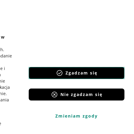
e w
ch
.
adanie
e i
Zgadzam się
h
nie
ikacja
nie
.
Nie zgadzam się
iania
Zmieniam zgody
e