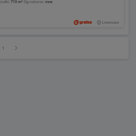
ziałki:
710 m²
Ogrodzenie:
inne
Limanowa
Następna strona
z
1