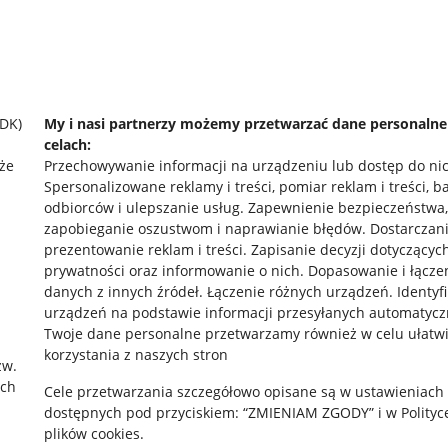
SDK)
My i nasi partnerzy możemy przetwarzać dane personaln
celach:
że
Przechowywanie informacji na urządzeniu lub dostęp do ni
Spersonalizowane reklamy i treści, pomiar reklam i treści, b
odbiorców i ulepszanie usług
.
Zapewnienie bezpieczeństwa,
zapobieganie oszustwom i naprawianie błędów
.
Dostarczani
prezentowanie reklam i treści
.
Zapisanie decyzji dotyczącyc
prywatności oraz informowanie o nich
.
Dopasowanie i łącze
danych z innych źródeł
.
Łączenie różnych urządzeń
.
Identyf
urządzeń na podstawie informacji przesyłanych automatycz
rawne
Pobierz aplikację
Twoje dane personalne przetwarzamy również w celu ułatw
korzystania z naszych stron
zw.
ach
Cele przetwarzania szczegółowo opisane są w ustawieniach
 "cookies"
dostępnych pod przyciskiem: “ZMIENIAM ZGODY” i w Polityc
plików cookies.
ów "cookies"