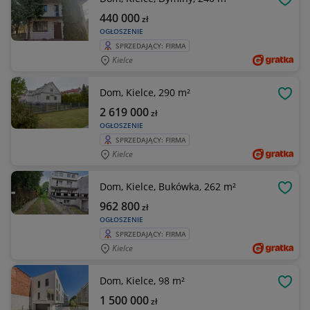
OBSE
440 000
zł
OGŁOSZENIE
SPRZEDAJĄCY: FIRMA
Kielce
Dom, Kielce, 290 m²
OBSE
2 619 000
zł
OGŁOSZENIE
SPRZEDAJĄCY: FIRMA
Kielce
Dom, Kielce, Bukówka, 262 m²
OBSE
962 800
zł
OGŁOSZENIE
SPRZEDAJĄCY: FIRMA
Kielce
Dom, Kielce, 98 m²
OBSE
1 500 000
zł