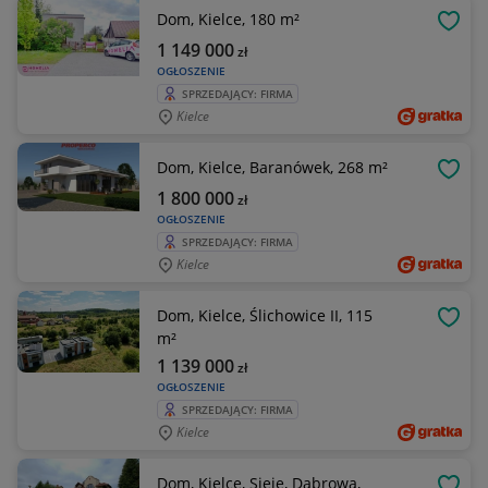
Dom, Kielce, 180 m²
OBSE
1 149 000
zł
OGŁOSZENIE
SPRZEDAJĄCY: FIRMA
Kielce
Dom, Kielce, Baranówek, 268 m²
OBSE
1 800 000
zł
OGŁOSZENIE
SPRZEDAJĄCY: FIRMA
Kielce
Dom, Kielce, Ślichowice II, 115
OBSE
m²
1 139 000
zł
OGŁOSZENIE
SPRZEDAJĄCY: FIRMA
Kielce
Dom, Kielce, Sieje, Dąbrowa,