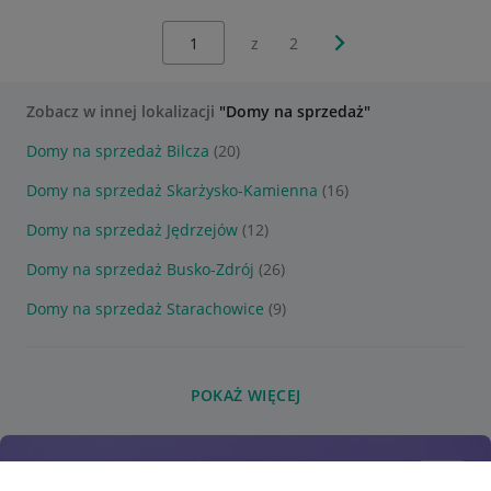
Wybierz stronę:
Następna strona
z
2
Zobacz w innej lokalizacji
"Domy na sprzedaż"
Domy na sprzedaż Bilcza
(20)
Domy na sprzedaż Skarżysko-Kamienna
(16)
Domy na sprzedaż Jędrzejów
(12)
Domy na sprzedaż Busko-Zdrój
(26)
Domy na sprzedaż Starachowice
(9)
POKAŻ WIĘCEJ