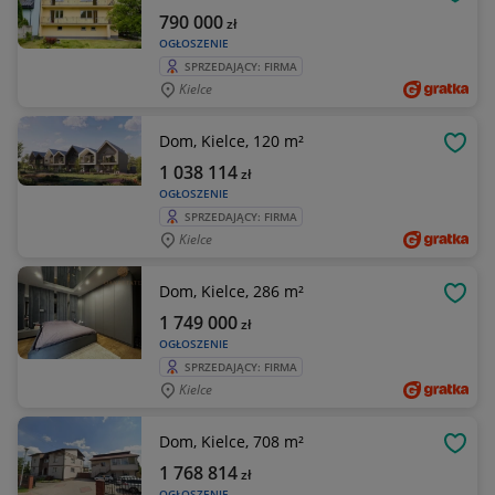
OBSE
790 000
zł
OGŁOSZENIE
SPRZEDAJĄCY: FIRMA
Kielce
Dom, Kielce, 120 m²
OBSE
1 038 114
zł
OGŁOSZENIE
SPRZEDAJĄCY: FIRMA
Kielce
Dom, Kielce, 286 m²
OBSE
1 749 000
zł
OGŁOSZENIE
SPRZEDAJĄCY: FIRMA
Kielce
Dom, Kielce, 708 m²
OBSE
1 768 814
zł
OGŁOSZENIE