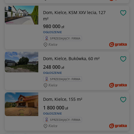
Dom, Kielce, KSM XXV lecia, 127
OBSE
m²
980 000
zł
OGŁOSZENIE
SPRZEDAJĄCY: FIRMA
Kielce
Dom, Kielce, Bukówka, 60 m²
OBSE
248 000
zł
OGŁOSZENIE
SPRZEDAJĄCY: FIRMA
Kielce
Dom, Kielce, 155 m²
OBSE
1 800 000
zł
OGŁOSZENIE
SPRZEDAJĄCY: FIRMA
Kielce