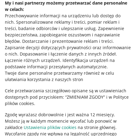
My i nasi partnerzy możemy przetwarzać dane personalne
w celach:
Allegro Gadane dla sprzedających
Przechowywanie informacji na urządzeniu lub dostęp do
Allegro Gadane dla kupujących
nich
.
Spersonalizowane reklamy i treści, pomiar reklam i
treści, badanie odbiorców i ulepszanie usług
.
Zapewnienie
Mapa miejscowości
bezpieczeństwa, zapobieganie oszustwom i naprawianie
błędów
.
Dostarczanie i prezentowanie reklam i treści
.
Informacje prawne
Zapisanie decyzji dotyczących prywatności oraz informowanie
o nich
.
Dopasowanie i łączenie danych z innych źródeł
.
Regulamin
Łączenie różnych urządzeń
.
Identyfikacja urządzeń na
podstawie informacji przesyłanych automatycznie
.
Polityka plików "cookies"
Twoje dane personalne przetwarzamy również w celu
ułatwiania korzystania z naszych stron
Ustawienia plików "cookies"
Cele przetwarzania szczegółowo opisane są w ustawieniach
Udostępnianie lokalizacji
dostępnych pod przyciskiem: “ZMIENIAM ZGODY” i w Polityce
Informacje dla Aktu o Usługach Cyfrowych
plików cookies.
Zgodę wyrażasz dobrowolnie i jest ważna 12 miesięcy.
Pobierz aplikację
Możesz ją w każdym momencie wycofać lub ponowić w
zakładce
Ustawienia plików cookies
na stronie głównej.
Wycofanie zgody nie wpływa na legalność uprzedniego