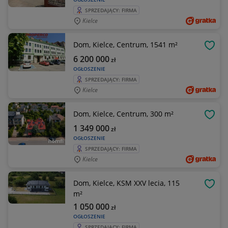
SPRZEDAJĄCY: FIRMA
Kielce
Dom, Kielce, Centrum, 1541 m²
OBSE
6 200 000
zł
OGŁOSZENIE
SPRZEDAJĄCY: FIRMA
Kielce
Dom, Kielce, Centrum, 300 m²
OBSE
1 349 000
zł
OGŁOSZENIE
SPRZEDAJĄCY: FIRMA
Kielce
Dom, Kielce, KSM XXV lecia, 115
OBSE
m²
1 050 000
zł
OGŁOSZENIE
SPRZEDAJĄCY: FIRMA