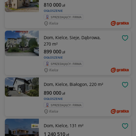
810 000
zł
OGŁOSZENIE
SPRZEDAJĄCY: FIRMA
Kielce
Dom, Kielce, Sieje, Dąbrowa,
OBSE
270 m²
899 000
zł
OGŁOSZENIE
SPRZEDAJĄCY: FIRMA
Kielce
Dom, Kielce, Białogon, 220 m²
OBSE
890 000
zł
OGŁOSZENIE
SPRZEDAJĄCY: FIRMA
Kielce
Dom, Kielce, 131 m²
OBSE
1 240 510
zł