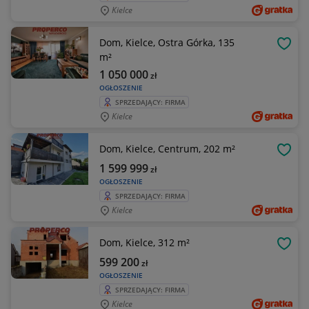
Kielce
Dom, Kielce, Ostra Górka, 135
OBSE
m²
1 050 000
zł
OGŁOSZENIE
SPRZEDAJĄCY: FIRMA
Kielce
Dom, Kielce, Centrum, 202 m²
OBSE
1 599 999
zł
OGŁOSZENIE
SPRZEDAJĄCY: FIRMA
Kielce
Dom, Kielce, 312 m²
OBSE
599 200
zł
OGŁOSZENIE
SPRZEDAJĄCY: FIRMA
Kielce