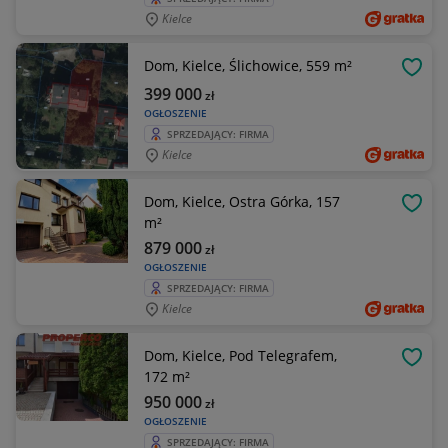
Kielce
Dom, Kielce, Ślichowice, 559 m²
OBSE
399 000
zł
OGŁOSZENIE
SPRZEDAJĄCY: FIRMA
Kielce
Dom, Kielce, Ostra Górka, 157
OBSE
m²
879 000
zł
OGŁOSZENIE
SPRZEDAJĄCY: FIRMA
Kielce
Dom, Kielce, Pod Telegrafem,
OBSE
172 m²
950 000
zł
OGŁOSZENIE
SPRZEDAJĄCY: FIRMA