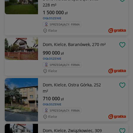
OBSE
228 m²
1 500 000
zł
OGŁOSZENIE
SPRZEDAJĄCY: FIRMA
Kielce
Dom, Kielce, Baranówek, 270 m²
OBSE
990 000
zł
OGŁOSZENIE
SPRZEDAJĄCY: FIRMA
Kielce
Dom, Kielce, Ostra Górka, 252
OBSE
m²
710 000
zł
OGŁOSZENIE
SPRZEDAJĄCY: FIRMA
Kielce
Dom, Kielce, Związkowiec, 309