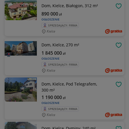
Dom, Kielce, Białogon, 312 m²
OBSE
890 000
zł
OGŁOSZENIE
SPRZEDAJĄCY: FIRMA
Kielce
Dom, Kielce, 270 m²
OBSE
1 845 000
zł
OGŁOSZENIE
SPRZEDAJĄCY: FIRMA
Kielce
Dom, Kielce, Pod Telegrafem,
OBSE
300 m²
1 190 000
zł
OGŁOSZENIE
SPRZEDAJĄCY: FIRMA
Kielce
Dom, Kielce, Dyminy, 240 m²