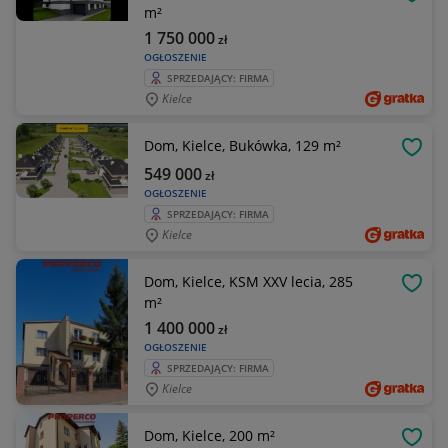
OBSE
m²
1 750 000
zł
OGŁOSZENIE
SPRZEDAJĄCY: FIRMA
Kielce
Dom, Kielce, Bukówka, 129 m²
OBSE
549 000
zł
OGŁOSZENIE
SPRZEDAJĄCY: FIRMA
Kielce
Dom, Kielce, KSM XXV lecia, 285
OBSE
m²
1 400 000
zł
OGŁOSZENIE
SPRZEDAJĄCY: FIRMA
Kielce
Dom, Kielce, 200 m²
OBSE