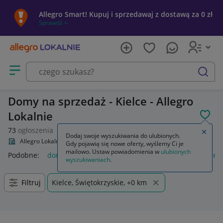
Allegro Smart! Kupuj i sprzedawaj z dostawą za 0 zł
Sprawdź »
Otwórz menu z kategoriami
szukaj
Domy na sprzedaż - Kielce - Allegro
Lokalnie
POL
73
ogłoszenia
Zamkn
Dodaj swoje wyszukiwania do ulubionych.
Allegro Lokalnie
Nieruchomości
Domy na sprzedaż
Gdy pojawią się nowe oferty, wyślemy Ci je
mailowo. Ustaw powiadomienia w
ulubionych
Podobne:
domy na sprzedaż
nieruchomości domy na sprzed
wyszukiwaniach
.
Filtruj
Kielce, Świętokrzyskie, +0 km