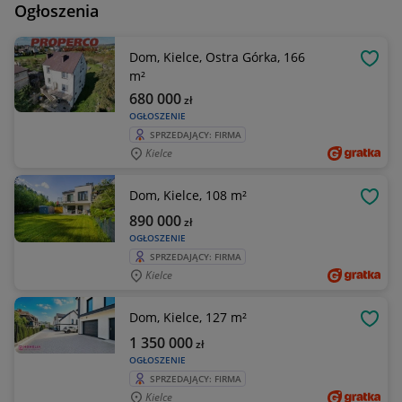
Ogłoszenia
Dom, Kielce, Ostra Górka, 166
OBSE
m²
680 000
zł
OGŁOSZENIE
SPRZEDAJĄCY: FIRMA
Kielce
Dom, Kielce, 108 m²
OBSE
890 000
zł
OGŁOSZENIE
SPRZEDAJĄCY: FIRMA
Kielce
Dom, Kielce, 127 m²
OBSE
1 350 000
zł
OGŁOSZENIE
SPRZEDAJĄCY: FIRMA
Kielce