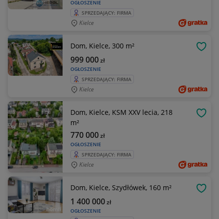
OGŁOSZENIE
SPRZEDAJĄCY: FIRMA
Kielce
Dom, Kielce, 300 m²
OBSE
999 000
zł
OGŁOSZENIE
SPRZEDAJĄCY: FIRMA
Kielce
Dom, Kielce, KSM XXV lecia, 218
OBSE
m²
770 000
zł
OGŁOSZENIE
SPRZEDAJĄCY: FIRMA
Kielce
Dom, Kielce, Szydłówek, 160 m²
OBSE
1 400 000
zł
OGŁOSZENIE