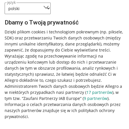
język
Dbamy o Twoją prywatność
Dzięki plikom cookies i technologiom pokrewnym
(np. piksele,
SDK)
oraz przetwarzaniu Twoich danych osobowych
(między
innymi unikalne identyfikatory, dane przeglądarki)
, możemy
zapewnić, że dopasujemy do Ciebie wyświetlane treści.
Wyrażając zgodę na przechowywanie informacji na
urządzeniu końcowym lub dostęp do nich i przetwarzanie
danych (w tym w obszarze profilowania, analiz rynkowych i
statystycznych) sprawiasz, że łatwiej będzie odnaleźć Ci w
Allegro dokładnie to, czego szukasz i potrzebujesz.
Administratorem Twoich danych osobowych będzie Allegro a
w niektórych przypadkach nasi partnerzy (
17
partnerów
), w
tym tzw. “Zaufani Partnerzy IAB Europe” (
9
partnerów
).
Przydatne informacje
Informacja o celach przetwarzania danych osobowych przez
naszych partnerów znajduje się w ich politykach ochrony
prywatności.
Jak to działa
Napisz do nas