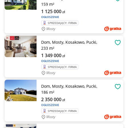
OBSE
159 m²
1 125 000
zł
OGŁOSZENIE
SPRZEDAJĄCY: FIRMA
Mosty
Dom, Mosty, Kosakowo, Pucki,
OBSE
233 m²
1 349 000
zł
OGŁOSZENIE
SPRZEDAJĄCY: FIRMA
Mosty
Dom, Mosty, Kosakowo, Pucki,
OBSE
186 m²
2 350 000
zł
OGŁOSZENIE
SPRZEDAJĄCY: FIRMA
Mosty