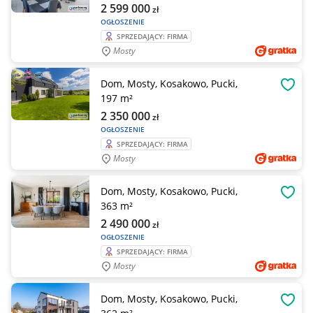
2 599 000
zł
OGŁOSZENIE
SPRZEDAJĄCY: FIRMA
Mosty
Dom, Mosty, Kosakowo, Pucki,
OBSE
197 m²
2 350 000
zł
OGŁOSZENIE
SPRZEDAJĄCY: FIRMA
Mosty
Dom, Mosty, Kosakowo, Pucki,
OBSE
363 m²
2 490 000
zł
OGŁOSZENIE
SPRZEDAJĄCY: FIRMA
Mosty
Dom, Mosty, Kosakowo, Pucki,
OBSE