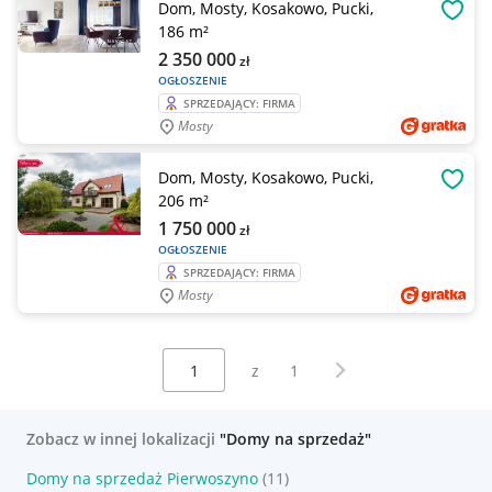
Dom, Mosty, Kosakowo, Pucki,
OBSE
186 m²
2 350 000
zł
OGŁOSZENIE
SPRZEDAJĄCY: FIRMA
Mosty
Dom, Mosty, Kosakowo, Pucki,
OBSE
206 m²
1 750 000
zł
OGŁOSZENIE
SPRZEDAJĄCY: FIRMA
Mosty
Wybierz stronę:
Następna strona
z
1
Zobacz w innej lokalizacji
"Domy na sprzedaż"
Domy na sprzedaż Pierwoszyno
(11)