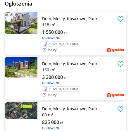
Ogłoszenia
Dom, Mosty, Kosakowo, Pucki,
OBSE
118 m²
1 550 000
zł
OGŁOSZENIE
SPRZEDAJĄCY: FIRMA
Mosty
Dom, Mosty, Kosakowo, Pucki,
OBSE
160 m²
3 300 000
zł
OGŁOSZENIE
SPRZEDAJĄCY: FIRMA
Mosty
Dom, Mosty, Kosakowo, Pucki,
OBSE
60 m²
825 000
zł
OGŁOSZENIE