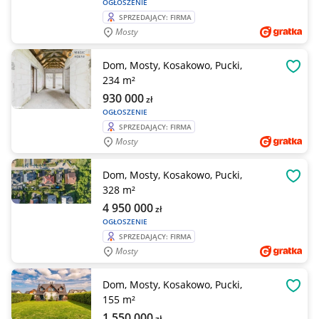
OGŁOSZENIE
SPRZEDAJĄCY: FIRMA
Mosty
Dom, Mosty, Kosakowo, Pucki,
OBSE
234 m²
930 000
zł
OGŁOSZENIE
SPRZEDAJĄCY: FIRMA
Mosty
Dom, Mosty, Kosakowo, Pucki,
OBSE
328 m²
4 950 000
zł
OGŁOSZENIE
SPRZEDAJĄCY: FIRMA
Mosty
Dom, Mosty, Kosakowo, Pucki,
OBSE
155 m²
1 550 000
zł