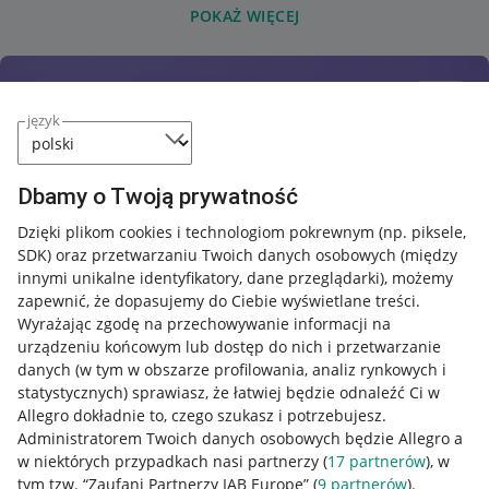
POKAŻ WIĘCEJ
język
Dbamy o Twoją prywatność
Dzięki plikom cookies i technologiom pokrewnym
(np. piksele,
SDK)
oraz przetwarzaniu Twoich danych osobowych
(między
innymi unikalne identyfikatory, dane przeglądarki)
, możemy
zapewnić, że dopasujemy do Ciebie wyświetlane treści.
Wyrażając zgodę na przechowywanie informacji na
urządzeniu końcowym lub dostęp do nich i przetwarzanie
danych (w tym w obszarze profilowania, analiz rynkowych i
statystycznych) sprawiasz, że łatwiej będzie odnaleźć Ci w
Allegro dokładnie to, czego szukasz i potrzebujesz.
Administratorem Twoich danych osobowych będzie Allegro a
w niektórych przypadkach nasi partnerzy (
17
partnerów
), w
tym tzw. “Zaufani Partnerzy IAB Europe” (
9
partnerów
).