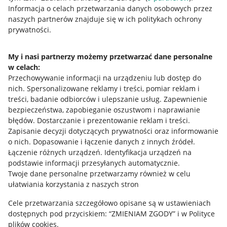
Przydatne informacje
Informacja o celach przetwarzania danych osobowych przez
naszych partnerów znajduje się w ich politykach ochrony
prywatności.
Jak to działa
Napisz do nas
My i nasi partnerzy możemy przetwarzać dane personalne
w celach:
Allegro Gadane dla sprzedających
Przechowywanie informacji na urządzeniu lub dostęp do
Allegro Gadane dla kupujących
nich
.
Spersonalizowane reklamy i treści, pomiar reklam i
treści, badanie odbiorców i ulepszanie usług
.
Zapewnienie
Mapa miejscowości
bezpieczeństwa, zapobieganie oszustwom i naprawianie
błędów
.
Dostarczanie i prezentowanie reklam i treści
.
Informacje prawne
Zapisanie decyzji dotyczących prywatności oraz informowanie
o nich
.
Dopasowanie i łączenie danych z innych źródeł
.
Regulamin
Łączenie różnych urządzeń
.
Identyfikacja urządzeń na
podstawie informacji przesyłanych automatycznie
.
Polityka plików "cookies"
Twoje dane personalne przetwarzamy również w celu
ułatwiania korzystania z naszych stron
Ustawienia plików "cookies"
Cele przetwarzania szczegółowo opisane są w ustawieniach
Udostępnianie lokalizacji
dostępnych pod przyciskiem: “ZMIENIAM ZGODY” i w Polityce
Informacje dla Aktu o Usługach Cyfrowych
plików cookies.