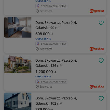
OGŁOSZENIE
SPRZEDAJĄCY: FIRMA
Skowarcz
Dom, Skowarcz, Pszczółki,
OBSE
Gdański, 90 m²
698 000
zł
OGŁOSZENIE
SPRZEDAJĄCY: FIRMA
Skowarcz
Dom, Skowarcz, Pszczółki,
OBSE
Gdański, 136 m²
1 200 000
zł
OGŁOSZENIE
SPRZEDAJĄCY: FIRMA
Skowarcz
Dom, Skowarcz, Pszczółki,
OBSE
Gdański, 102 m²
789 000
zł