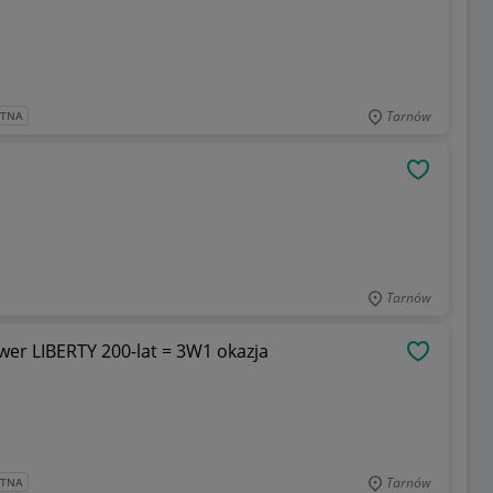
Tarnów
ATNA
OBSERWU
Tarnów
r LIBERTY 200-lat = 3W1 okazja
OBSERWU
Tarnów
ATNA