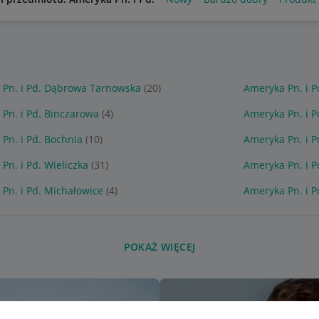
 Pn. i Pd. Dąbrowa Tarnowska
(20)
Ameryka Pn. i P
Pn. i Pd. Binczarowa
(4)
Ameryka Pn. i P
Pn. i Pd. Bochnia
(10)
Ameryka Pn. i P
Pn. i Pd. Wieliczka
(31)
Ameryka Pn. i P
Pn. i Pd. Michałowice
(4)
Ameryka Pn. i P
POKAŻ WIĘCEJ