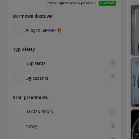
Pokaż ogłoszenia w promieniu
NOWOŚĆ!
Darmowa dostawa
Allegro
Typ oferty
Kup teraz
9
Ogłoszenie
1
Stan przedmiotu
Bardzo dobry
4
Nowy
3