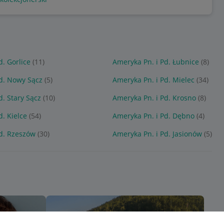
d. Gorlice
(11)
Ameryka Pn. i Pd. Łubnice
(8)
d. Nowy Sącz
(5)
Ameryka Pn. i Pd. Mielec
(34)
d. Stary Sącz
(10)
Ameryka Pn. i Pd. Krosno
(8)
d. Kielce
(54)
Ameryka Pn. i Pd. Dębno
(4)
d. Rzeszów
(30)
Ameryka Pn. i Pd. Jasionów
(5)