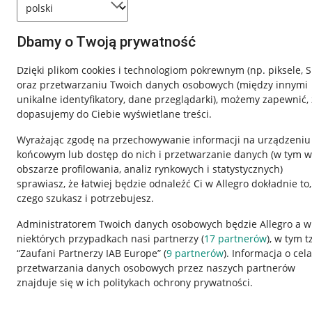
Dbamy o Twoją prywatność
Dzięki plikom cookies i technologiom pokrewnym
(np. piksele, 
oraz przetwarzaniu Twoich danych osobowych
(między innymi
unikalne identyfikatory, dane przeglądarki)
, możemy zapewnić, 
dopasujemy do Ciebie wyświetlane treści.
Wyrażając zgodę na przechowywanie informacji na urządzeniu
końcowym lub dostęp do nich i przetwarzanie danych (w tym w
obszarze profilowania, analiz rynkowych i statystycznych)
sprawiasz, że łatwiej będzie odnaleźć Ci w Allegro dokładnie to,
czego szukasz i potrzebujesz.
Przydatne informacje
Informacje p
Administratorem Twoich danych osobowych będzie Allegro a w
niektórych przypadkach nasi partnerzy (
17
partnerów
), w tym t
Jak to działa
Regulamin
“Zaufani Partnerzy IAB Europe” (
9
partnerów
). Informacja o cel
Napisz do nas
Polityka plików
przetwarzania danych osobowych przez naszych partnerów
znajduje się w ich politykach ochrony prywatności.
Allegro Gadane dla sprzedających
Ustawienia plik