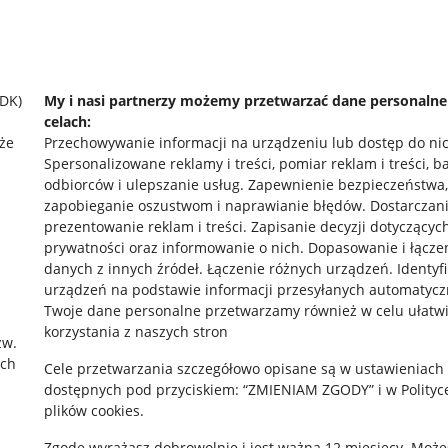
SDK)
My i nasi partnerzy możemy przetwarzać dane personaln
celach:
że
Przechowywanie informacji na urządzeniu lub dostęp do ni
Spersonalizowane reklamy i treści, pomiar reklam i treści, b
odbiorców i ulepszanie usług
.
Zapewnienie bezpieczeństwa,
zapobieganie oszustwom i naprawianie błędów
.
Dostarczani
prezentowanie reklam i treści
.
Zapisanie decyzji dotyczącyc
prywatności oraz informowanie o nich
.
Dopasowanie i łącze
danych z innych źródeł
.
Łączenie różnych urządzeń
.
Identyf
urządzeń na podstawie informacji przesyłanych automatycz
rawne
Pobierz aplikację
Twoje dane personalne przetwarzamy również w celu ułatw
korzystania z naszych stron
zw.
ach
Cele przetwarzania szczegółowo opisane są w ustawieniach
 "cookies"
dostępnych pod przyciskiem: “ZMIENIAM ZGODY” i w Polityc
plików cookies.
ów "cookies"
Zgodę wyrażasz dobrowolnie i jest ważna 12 miesięcy. Może