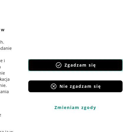
e w
ch
.
adanie
e i
Zgadzam się
h
nie
ikacja
nie
.
Nie zgadzam się
iania
Zmieniam zgody
e
sz ją w