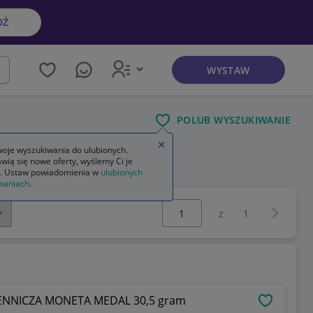
DŹ
WYSTAW
kaj
POLUB WYSZUKIWANIE
Zamknij wskazówkę
oje wyszukiwania do ulubionych.
wią się nowe oferty, wyślemy Ci je
. Ustaw powiadomienia w
ulubionych
waniach
.
Wybierz stronę:
Następna 
z
1
ENNICZA MONETA MEDAL 30,5 gram
OBSERWU