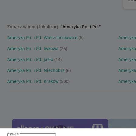
Zobacz w innej lokalizacji
"Ameryka Pn. i Pd."
Ameryka Pn. i Pd. Wierzchosławice
(6)
Ameryka
Ameryka Pn. i Pd. Iwkowa
(26)
Ameryka 
Ameryka Pn. i Pd. Jasło
(14)
Ameryka 
Ameryka Pn. i Pd. Niechobrz
(6)
Ameryka 
Ameryka Pn. i Pd. Kraków
(500)
Ameryka 
język