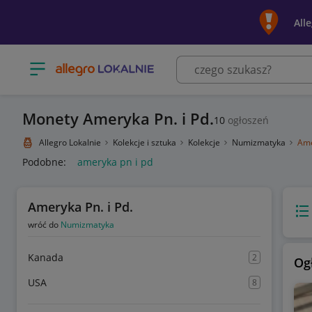
All
Otwórz menu z kategoriami
Monety Ameryka Pn. i Pd.
10
ogłoszeń
Allegro Lokalnie
Kolekcje i sztuka
Kolekcje
Numizmatyka
Ame
Podobne:
ameryka pn i pd
Ameryka Pn. i Pd.
Wido
wróć do
Numizmatyka
Kanada
2
Og
USA
8