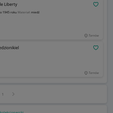
e Liberty
OBSERWU
o 1945 roku
Materiał:
miedź
Tarnòw
edzionikiel
OBSERWU
Tarnów
Następna strona
z
1
kolekcjonerski