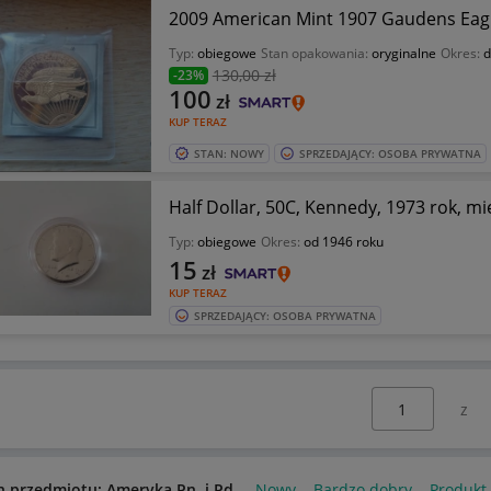
2009 American Mint 1907 Gaudens Eagl
Typ:
obiegowe
Stan opakowania:
oryginalne
Okres:
d
130
,00 zł
-23%
100
zł
KUP TERAZ
STAN: NOWY
SPRZEDAJĄCY: OSOBA PRYWATNA
Half Dollar, 50C, Kennedy, 1973 rok, mi
Typ:
obiegowe
Okres:
od 1946 roku
15
zł
KUP TERAZ
SPRZEDAJĄCY: OSOBA PRYWATNA
Wybierz stronę:
n przedmiotu: Ameryka Pn. i Pd.
Nowy
Bardzo dobry
Produkt 