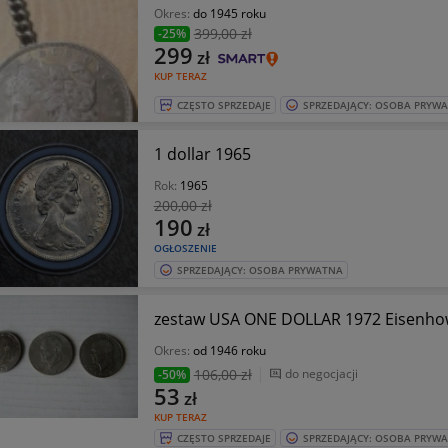
Okres:
do 1945 roku
399
,00 zł
-25%
299
zł
KUP TERAZ
CZĘSTO SPRZEDAJE
SPRZEDAJĄCY: OSOBA PRYW
1 dollar 1965
Rok:
1965
200
,00 zł
190
zł
OGŁOSZENIE
SPRZEDAJĄCY: OSOBA PRYWATNA
zestaw USA ONE DOLLAR 1972 Eisenhowe
Okres:
od 1946 roku
106
,00 zł
do negocjacji
-50%
53
zł
KUP TERAZ
CZĘSTO SPRZEDAJE
SPRZEDAJĄCY: OSOBA PRYW