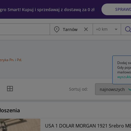
SPRAW
egro Smart! Kupuj i sprzedawaj z dostawą za 0 zł
Miasto
Wyczyść frazę
+
0
km
Odległość
szu
ryka Pn. i Pd.
Dodaj sw
Gdy poja
mailowo
wyszuki
k listy
Widok siatki
Sortuj od:
łoszenia
USA 1 DOLAR MORGAN 1921 Srebro M