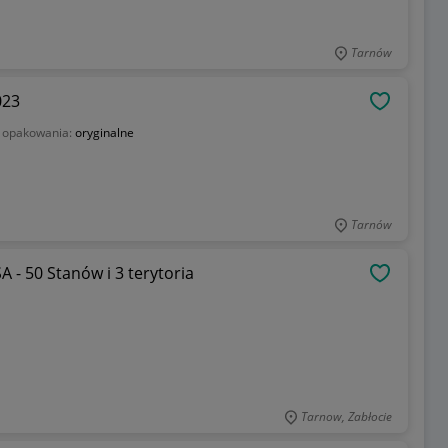
Tarnów
023
OBSERWU
 opakowania:
oryginalne
Tarnów
oria
OBSERWU
Tarnow, Zabłocie