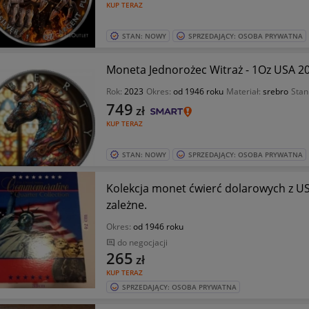
KUP TERAZ
STAN: NOWY
SPRZEDAJĄCY: OSOBA PRYWATNA
Moneta Jednorożec Witraż - 1Oz USA 2
Rok:
2023
Okres:
od 1946 roku
Materiał:
srebro
Stan
749
zł
KUP TERAZ
STAN: NOWY
SPRZEDAJĄCY: OSOBA PRYWATNA
Kolekcja monet ćwierć dolarowych z USA - 50 Stanów i 3 teryt
zależne.
Okres:
od 1946 roku
do negocjacji
265
zł
KUP TERAZ
SPRZEDAJĄCY: OSOBA PRYWATNA