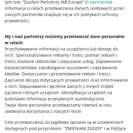
Nawigacja
tym tzw. “Zaufani Partnerzy IAB Europe” (
9
partnerów
).
Przydatne informacje
Informacja o celach przetwarzania danych osobowych przez
naszych partnerów znajduje się w ich politykach ochrony
prywatności.
Jak to działa
Napisz do nas
My i nasi partnerzy możemy przetwarzać dane personalne
w celach:
Allegro Gadane dla sprzedających
Przechowywanie informacji na urządzeniu lub dostęp do
Allegro Gadane dla kupujących
nich
.
Spersonalizowane reklamy i treści, pomiar reklam i
treści, badanie odbiorców i ulepszanie usług
.
Zapewnienie
Mapa miejscowości
bezpieczeństwa, zapobieganie oszustwom i naprawianie
błędów
.
Dostarczanie i prezentowanie reklam i treści
.
Informacje prawne
Zapisanie decyzji dotyczących prywatności oraz informowanie
o nich
.
Dopasowanie i łączenie danych z innych źródeł
.
Regulamin
Łączenie różnych urządzeń
.
Identyfikacja urządzeń na
podstawie informacji przesyłanych automatycznie
.
Polityka plików "cookies"
Twoje dane personalne przetwarzamy również w celu
ułatwiania korzystania z naszych stron
Ustawienia plików "cookies"
Cele przetwarzania szczegółowo opisane są w ustawieniach
Udostępnianie lokalizacji
dostępnych pod przyciskiem: “ZMIENIAM ZGODY” i w Polityce