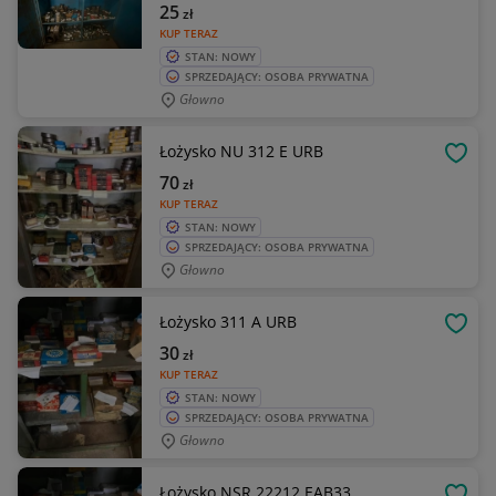
25
zł
KUP TERAZ
STAN: NOWY
SPRZEDAJĄCY: OSOBA PRYWATNA
Głowno
Łożysko NU 312 E URB
OBSE
70
zł
KUP TERAZ
STAN: NOWY
SPRZEDAJĄCY: OSOBA PRYWATNA
Głowno
Łożysko 311 A URB
OBSE
30
zł
KUP TERAZ
STAN: NOWY
SPRZEDAJĄCY: OSOBA PRYWATNA
Głowno
Łożysko NSR 22212 EAB33