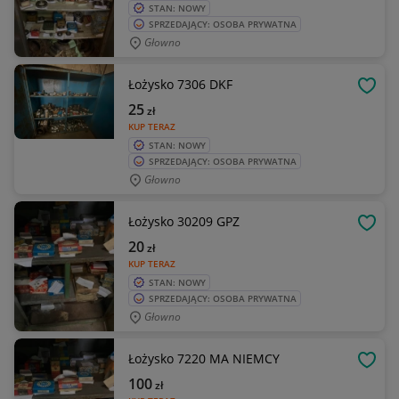
STAN: NOWY
SPRZEDAJĄCY: OSOBA PRYWATNA
Głowno
Łożysko 7306 DKF
OBSE
25
zł
KUP TERAZ
STAN: NOWY
SPRZEDAJĄCY: OSOBA PRYWATNA
Głowno
Łożysko 30209 GPZ
OBSE
20
zł
KUP TERAZ
STAN: NOWY
SPRZEDAJĄCY: OSOBA PRYWATNA
Głowno
Łożysko 7220 MA NIEMCY
OBSE
100
zł