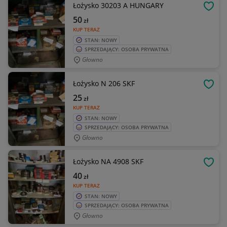
Łożysko 30203 A HUNGARY
OBSE
50
zł
KUP TERAZ
STAN: NOWY
SPRZEDAJĄCY: OSOBA PRYWATNA
Głowno
Łożysko N 206 SKF
OBSE
25
zł
KUP TERAZ
STAN: NOWY
SPRZEDAJĄCY: OSOBA PRYWATNA
Głowno
Łożysko NA 4908 SKF
OBSE
40
zł
KUP TERAZ
STAN: NOWY
SPRZEDAJĄCY: OSOBA PRYWATNA
Głowno