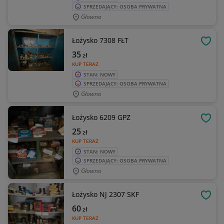
SPRZEDAJĄCY: OSOBA PRYWATNA
Głowno
Łożysko 7308 FŁT
OBSE
35
zł
KUP TERAZ
STAN: NOWY
SPRZEDAJĄCY: OSOBA PRYWATNA
Głowno
Łożysko 6209 GPZ
OBSE
25
zł
KUP TERAZ
STAN: NOWY
SPRZEDAJĄCY: OSOBA PRYWATNA
Głowno
Łożysko NJ 2307 SKF
OBSE
60
zł
KUP TERAZ