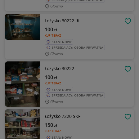
Głowno
Łożysko 30222 fłt
OBSE
100
zł
KUP TERAZ
STAN: NOWY
SPRZEDAJĄCY: OSOBA PRYWATNA
Głowno
Łożysko 30222
OBSE
100
zł
KUP TERAZ
STAN: NOWY
SPRZEDAJĄCY: OSOBA PRYWATNA
Głowno
Łożysko 7220 SKF
OBSE
150
zł
KUP TERAZ
STAN: NOWY