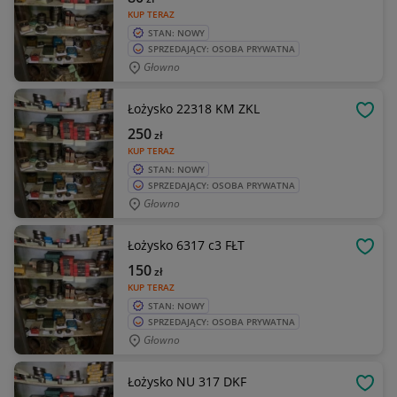
KUP TERAZ
STAN: NOWY
SPRZEDAJĄCY: OSOBA PRYWATNA
Głowno
Łożysko 22318 KM ZKL
OBSE
250
zł
KUP TERAZ
STAN: NOWY
SPRZEDAJĄCY: OSOBA PRYWATNA
Głowno
Łożysko 6317 c3 FŁT
OBSE
150
zł
KUP TERAZ
STAN: NOWY
SPRZEDAJĄCY: OSOBA PRYWATNA
Głowno
Łożysko NU 317 DKF
OBSE