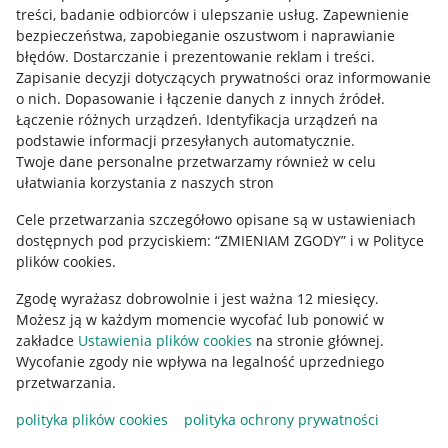
treści, badanie odbiorców i ulepszanie usług
.
Zapewnienie
Mapa miejscowości
bezpieczeństwa, zapobieganie oszustwom i naprawianie
błędów
.
Dostarczanie i prezentowanie reklam i treści
.
Informacje prawne
Zapisanie decyzji dotyczących prywatności oraz informowanie
o nich
.
Dopasowanie i łączenie danych z innych źródeł
.
Regulamin
Łączenie różnych urządzeń
.
Identyfikacja urządzeń na
podstawie informacji przesyłanych automatycznie
.
Polityka plików "cookies"
Twoje dane personalne przetwarzamy również w celu
ułatwiania korzystania z naszych stron
Ustawienia plików "cookies"
Cele przetwarzania szczegółowo opisane są w ustawieniach
Udostępnianie lokalizacji
dostępnych pod przyciskiem: “ZMIENIAM ZGODY” i w Polityce
Informacje dla Aktu o Usługach Cyfrowych
plików cookies.
Zgodę wyrażasz dobrowolnie i jest ważna 12 miesięcy.
Pobierz aplikację
Możesz ją w każdym momencie wycofać lub ponowić w
zakładce
Ustawienia plików cookies
na stronie głównej.
Wycofanie zgody nie wpływa na legalność uprzedniego
przetwarzania.
polityka plików cookies
polityka ochrony prywatności