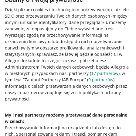
Dzięki plikom cookies i technologiom pokrewnym
(np. piksele,
SDK)
oraz przetwarzaniu Twoich danych osobowych
(między
innymi unikalne identyfikatory, dane przeglądarki)
, możemy
zapewnić, że dopasujemy do Ciebie wyświetlane treści.
Wyrażając zgodę na przechowywanie informacji na
urządzeniu końcowym lub dostęp do nich i przetwarzanie
danych (w tym w obszarze profilowania, analiz rynkowych i
statystycznych) sprawiasz, że łatwiej będzie odnaleźć Ci w
Allegro dokładnie to, czego szukasz i potrzebujesz.
Administratorem Twoich danych osobowych będzie Allegro a
w niektórych przypadkach nasi partnerzy (
17
partnerów
), w
tym tzw. “Zaufani Partnerzy IAB Europe” (
9
partnerów
).
Przydatne informacje
Informacja o celach przetwarzania danych osobowych przez
naszych partnerów znajduje się w ich politykach ochrony
prywatności.
Jak to działa
Napisz do nas
My i nasi partnerzy możemy przetwarzać dane personalne
w celach:
Allegro Gadane dla sprzedających
Przechowywanie informacji na urządzeniu lub dostęp do
Allegro Gadane dla kupujących
nich
.
Spersonalizowane reklamy i treści, pomiar reklam i