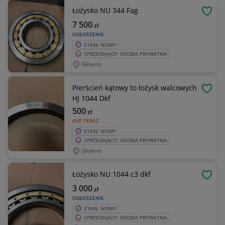
Łożysko NU 344 Fag
OBSE
7 500
zł
OGŁOSZENIE
STAN: NOWY
SPRZEDAJĄCY: OSOBA PRYWATNA
Głowno
Pierścień kątowy to łożysk walcowych
OBSE
HJ 1044 Dkf
500
zł
KUP TERAZ
STAN: NOWY
SPRZEDAJĄCY: OSOBA PRYWATNA
Głowno
Łożysko NU 1044 c3 dkf
OBSE
3 000
zł
OGŁOSZENIE
STAN: NOWY
SPRZEDAJĄCY: OSOBA PRYWATNA