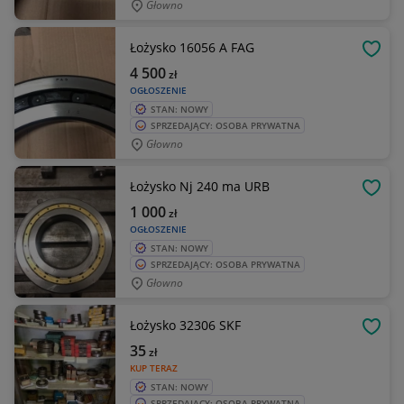
Głowno
Łożysko 16056 A FAG
OBSE
4 500
zł
OGŁOSZENIE
STAN: NOWY
SPRZEDAJĄCY: OSOBA PRYWATNA
Głowno
Łożysko Nj 240 ma URB
OBSE
1 000
zł
OGŁOSZENIE
STAN: NOWY
SPRZEDAJĄCY: OSOBA PRYWATNA
Głowno
Łożysko 32306 SKF
OBSE
35
zł
KUP TERAZ
STAN: NOWY
SPRZEDAJĄCY: OSOBA PRYWATNA