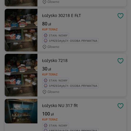
Głowno
Łożysko 30218 E FŁT
OBSE
80
zł
KUP TERAZ
STAN: NOWY
SPRZEDAJĄCY: OSOBA PRYWATNA
Głowno
Łożysko 7218
OBSE
30
zł
KUP TERAZ
STAN: NOWY
SPRZEDAJĄCY: OSOBA PRYWATNA
Głowno
Łożysko NU 317 fłt
OBSE
100
zł
KUP TERAZ
STAN: NOWY
SPRZEDAJĄCY: OSOBA PRYWATNA