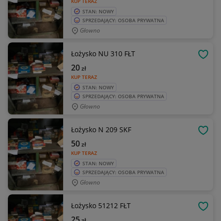
KUP TERAZ
STAN: NOWY
SPRZEDAJĄCY: OSOBA PRYWATNA
Głowno
Łożysko NU 310 FŁT
OBSE
20
zł
KUP TERAZ
STAN: NOWY
SPRZEDAJĄCY: OSOBA PRYWATNA
Głowno
Łożysko N 209 SKF
OBSE
50
zł
KUP TERAZ
STAN: NOWY
SPRZEDAJĄCY: OSOBA PRYWATNA
Głowno
Łożysko 51212 FŁT
OBSE
25
zł