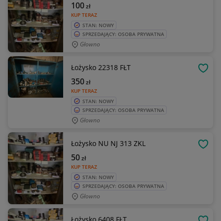
100
zł
KUP TERAZ
STAN: NOWY
SPRZEDAJĄCY: OSOBA PRYWATNA
Głowno
Łożysko 22318 FŁT
OBSE
350
zł
KUP TERAZ
STAN: NOWY
SPRZEDAJĄCY: OSOBA PRYWATNA
Głowno
Łożysko NU NJ 313 ZKL
OBSE
50
zł
KUP TERAZ
STAN: NOWY
SPRZEDAJĄCY: OSOBA PRYWATNA
Głowno
Łożysko 6408 FŁT