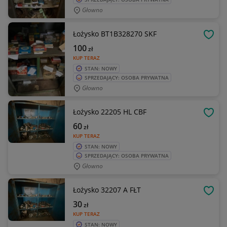
Głowno
Łożysko BT1B328270 SKF
OBSE
100
zł
KUP TERAZ
STAN: NOWY
SPRZEDAJĄCY: OSOBA PRYWATNA
Głowno
Łożysko 22205 HL CBF
OBSE
60
zł
KUP TERAZ
STAN: NOWY
SPRZEDAJĄCY: OSOBA PRYWATNA
Głowno
Łożysko 32207 A FŁT
OBSE
30
zł
KUP TERAZ
STAN: NOWY