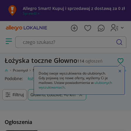
Allegro Smart! Kupuj i sprzedawaj z dostawą za 0 zł
Sprawdź »
Otwórz menu z kategoriami
szukaj
Łożyska toczne Głowno
114
ogłoszeń
POL
usługi
Przemysł
Materiały i akcesoria
Obróbka metali
Łożyska toczne
Zamkn
Dodaj swoje wyszukiwania do ulubionych.
Gdy pojawią się nowe oferty, wyślemy Ci je
Podobne:
łożyska toczne
łożysko toczne 7x11x6
mailowo. Ustaw powiadomienia w
ulubionych
wyszukiwaniach
.
Filtruj
Głowno, Łódzkie, +0 km
Ogłoszenia