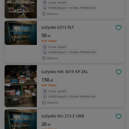
STAN: NOWY
SPRZEDAJĄCY: OSOBA PRYWATNA
Głowno
Łożysko 6313 FŁT
OBSE
50
zł
KUP TERAZ
STAN: NOWY
SPRZEDAJĄCY: OSOBA PRYWATNA
Głowno
Łożysko NN 3019 KP ZKL
OBSE
150
zł
KUP TERAZ
STAN: NOWY
SPRZEDAJĄCY: OSOBA PRYWATNA
Głowno
Łożysko NU 213 E URB
OBSE
20
zł