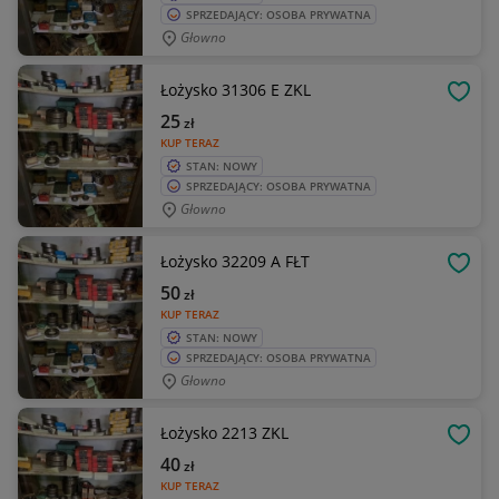
SPRZEDAJĄCY: OSOBA PRYWATNA
Głowno
Łożysko 31306 E ZKL
OBSE
25
zł
KUP TERAZ
STAN: NOWY
SPRZEDAJĄCY: OSOBA PRYWATNA
Głowno
Łożysko 32209 A FŁT
OBSE
50
zł
KUP TERAZ
STAN: NOWY
SPRZEDAJĄCY: OSOBA PRYWATNA
Głowno
Łożysko 2213 ZKL
OBSE
40
zł
KUP TERAZ