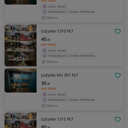
KUP TERAZ
STAN: NOWY
SPRZEDAJĄCY: OSOBA PRYWATNA
Głowno
Łożysko 1310 FŁT
OBSE
40
zł
KUP TERAZ
STAN: NOWY
SPRZEDAJĄCY: OSOBA PRYWATNA
Głowno
Łożysko NU 307 FŁT
OBSE
30
zł
KUP TERAZ
STAN: NOWY
SPRZEDAJĄCY: OSOBA PRYWATNA
Głowno
Łożysko 1315 FŁT
OBSE
80
zł