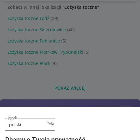
Zobacz w innej lokalizacji
"Łożyska toczne"
Łożyska toczne Łódź
(29)
Łożyska toczne Skierniewice
(40)
Łożyska toczne Pabianice
(5)
Łożyska toczne Piotrków Trybunalski
(6)
Łożyska toczne Płock
(4)
POKAŻ WIĘCEJ
język
Dbamy o Twoją prywatność