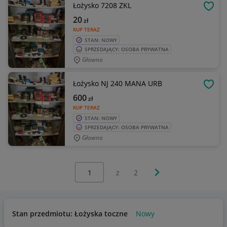
Łożysko 7208 ZKL
OBSE
20
zł
KUP TERAZ
STAN: NOWY
SPRZEDAJĄCY: OSOBA PRYWATNA
Głowno
Łożysko NJ 240 MANA URB
OBSE
600
zł
KUP TERAZ
STAN: NOWY
SPRZEDAJĄCY: OSOBA PRYWATNA
Głowno
Wybierz stronę:
Następna strona
z
2
Stan przedmiotu: Łożyska toczne
Nowy