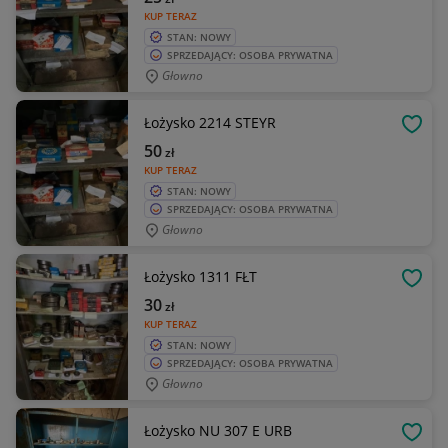
KUP TERAZ
STAN: NOWY
SPRZEDAJĄCY: OSOBA PRYWATNA
Głowno
Łożysko 2214 STEYR
OBSE
50
zł
KUP TERAZ
STAN: NOWY
SPRZEDAJĄCY: OSOBA PRYWATNA
Głowno
Łożysko 1311 FŁT
OBSE
30
zł
KUP TERAZ
STAN: NOWY
SPRZEDAJĄCY: OSOBA PRYWATNA
Głowno
Łożysko NU 307 E URB
OBSE