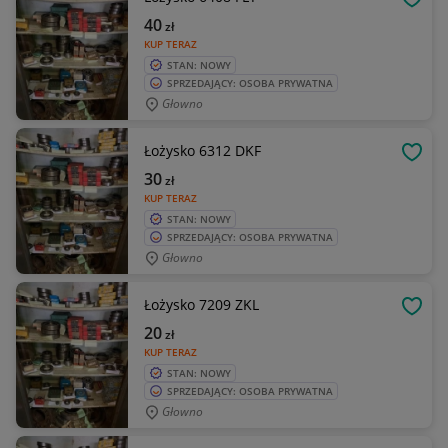
OBSE
40
zł
KUP TERAZ
STAN: NOWY
SPRZEDAJĄCY: OSOBA PRYWATNA
Głowno
Łożysko 6312 DKF
OBSE
30
zł
KUP TERAZ
STAN: NOWY
SPRZEDAJĄCY: OSOBA PRYWATNA
Głowno
Łożysko 7209 ZKL
OBSE
20
zł
KUP TERAZ
STAN: NOWY
SPRZEDAJĄCY: OSOBA PRYWATNA
Głowno