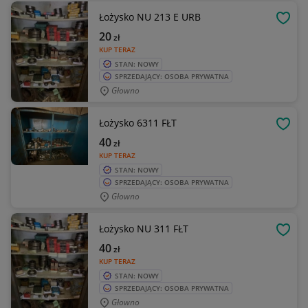
Łożysko NU 213 E URB
OBSE
20
zł
KUP TERAZ
STAN: NOWY
SPRZEDAJĄCY: OSOBA PRYWATNA
Głowno
Łożysko 6311 FŁT
OBSE
40
zł
KUP TERAZ
STAN: NOWY
SPRZEDAJĄCY: OSOBA PRYWATNA
Głowno
Łożysko NU 311 FŁT
OBSE
40
zł
KUP TERAZ
STAN: NOWY
SPRZEDAJĄCY: OSOBA PRYWATNA
Głowno