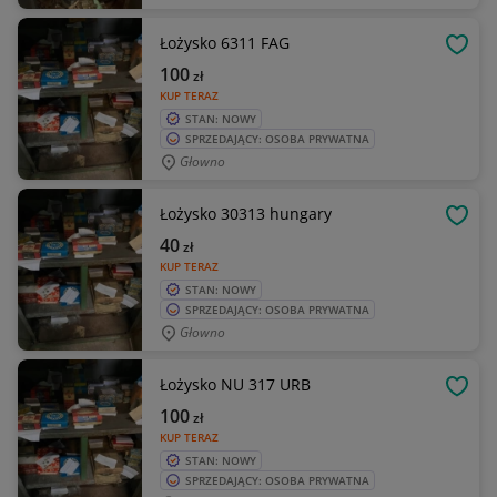
Łożysko 6311 FAG
OBSE
100
zł
KUP TERAZ
STAN: NOWY
SPRZEDAJĄCY: OSOBA PRYWATNA
Głowno
Łożysko 30313 hungary
OBSE
40
zł
KUP TERAZ
STAN: NOWY
SPRZEDAJĄCY: OSOBA PRYWATNA
Głowno
Łożysko NU 317 URB
OBSE
100
zł
KUP TERAZ
STAN: NOWY
SPRZEDAJĄCY: OSOBA PRYWATNA