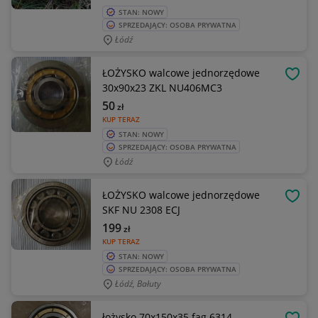
STAN: NOWY
SPRZEDAJĄCY: OSOBA PRYWATNA
Łódź
ŁOŻYSKO walcowe jednorzędowe
OBSE
30x90x23 ZKL NU406MC3
50
zł
KUP TERAZ
STAN: NOWY
SPRZEDAJĄCY: OSOBA PRYWATNA
Łódź
ŁOŻYSKO walcowe jednorzędowe
OBSE
SKF NU 2308 ECJ
199
zł
KUP TERAZ
STAN: NOWY
SPRZEDAJĄCY: OSOBA PRYWATNA
Łódź, Bałuty
łożysko 70x150x35 fag 6314