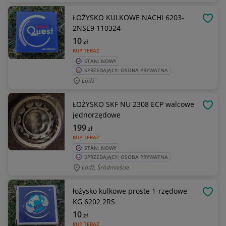
ŁOŹYSKO KULKOWE NACHI 6203-
OBSE
2NSE9 110324
10
zł
KUP TERAZ
STAN: NOWY
SPRZEDAJĄCY: OSOBA PRYWATNA
Łódź
ŁOŻYSKO SKF NU 2308 ECP walcowe
OBSE
jednorzędowe
199
zł
KUP TERAZ
STAN: NOWY
SPRZEDAJĄCY: OSOBA PRYWATNA
Łódź, Śródmieście
łożysko kulkowe proste 1-rzędowe
OBSE
KG 6202 2RS
10
zł
KUP TERAZ