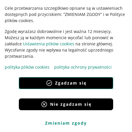
Cele przetwarzania szczegółowo opisane są w ustawieniach
Udostępnianie lokalizacji
dostępnych pod przyciskiem: “ZMIENIAM ZGODY” i w Polityce
Informacje dla Aktu o Usługach Cyfrowych
plików cookies.
Zgodę wyrażasz dobrowolnie i jest ważna 12 miesięcy.
Pobierz aplikację
Możesz ją w każdym momencie wycofać lub ponowić w
zakładce
Ustawienia plików cookies
na stronie głównej.
Wycofanie zgody nie wpływa na legalność uprzedniego
przetwarzania.
polityka plików cookies
polityka ochrony prywatności
Zgadzam się
Nie zgadzam się
Korzystanie z serwisu oznacza akceptację
regulaminu
.
Zmieniam zgody