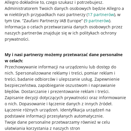
Allegro dokładnie to, czego szukasz i potrzebujesz.
Administratorem Twoich danych osobowych będzie Allegro a
w niektórych przypadkach nasi partnerzy (
17
partnerów
), w
tym tzw. “Zaufani Partnerzy IAB Europe” (
9
partnerów
).
Przydatne informacje
Informacja o celach przetwarzania danych osobowych przez
naszych partnerów znajduje się w ich politykach ochrony
prywatności.
Jak to działa
Napisz do nas
My i nasi partnerzy możemy przetwarzać dane personalne
w celach:
Allegro Gadane dla sprzedających
Przechowywanie informacji na urządzeniu lub dostęp do
Allegro Gadane dla kupujących
nich
.
Spersonalizowane reklamy i treści, pomiar reklam i
treści, badanie odbiorców i ulepszanie usług
.
Zapewnienie
Mapa miejscowości
bezpieczeństwa, zapobieganie oszustwom i naprawianie
błędów
.
Dostarczanie i prezentowanie reklam i treści
.
Informacje prawne
Zapisanie decyzji dotyczących prywatności oraz informowanie
o nich
.
Dopasowanie i łączenie danych z innych źródeł
.
Regulamin
Łączenie różnych urządzeń
.
Identyfikacja urządzeń na
podstawie informacji przesyłanych automatycznie
.
Polityka plików "cookies"
Twoje dane personalne przetwarzamy również w celu
ułatwiania korzystania z naszych stron
Ustawienia plików "cookies"