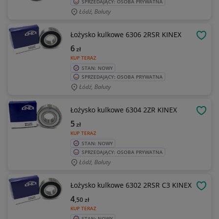
SPRZEDAJĄCY: OSOBA PRYWATNA
Łódź, Bałuty
Łożysko kulkowe 6306 2RSR KINEX
OBSE
6
zł
KUP TERAZ
STAN: NOWY
SPRZEDAJĄCY: OSOBA PRYWATNA
Łódź, Bałuty
Łożysko kulkowe 6304 2ZR KINEX
OBSE
5
zł
KUP TERAZ
STAN: NOWY
SPRZEDAJĄCY: OSOBA PRYWATNA
Łódź, Bałuty
Łożysko kulkowe 6302 2RSR C3 KINEX
OBSE
4
,50
zł
KUP TERAZ
STAN: NOWY