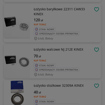
Łożysko baryłkowe 22311 CAW33
OBSE
KINEX
120
zł
KUP TERAZ
STAN: NOWY
SPRZEDAJĄCY: OSOBA PRYWATNA
Łódź, Bałuty
Łożysko walcowe NJ 212E KINEX
OBSE
70
zł
KUP TERAZ
STAN: NOWY
SPRZEDAJĄCY: OSOBA PRYWATNA
Łódź, Bałuty
Łożysko stożkowe 32309A KINEX
OBSE
40
zł
KUP TERAZ
STAN: NOWY