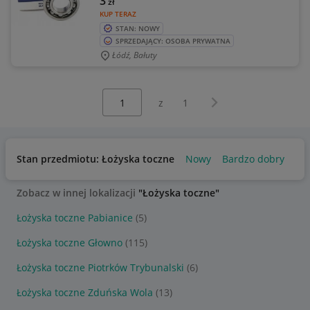
3
zł
KUP TERAZ
STAN: NOWY
SPRZEDAJĄCY: OSOBA PRYWATNA
Łódź, Bałuty
Wybierz stronę:
Następna strona
z
1
Stan przedmiotu: Łożyska toczne
Nowy
Bardzo dobry
Uż
Zobacz w innej lokalizacji
"Łożyska toczne"
Łożyska toczne Pabianice
(5)
Łożyska toczne Głowno
(115)
Łożyska toczne Piotrków Trybunalski
(6)
Łożyska toczne Zduńska Wola
(13)