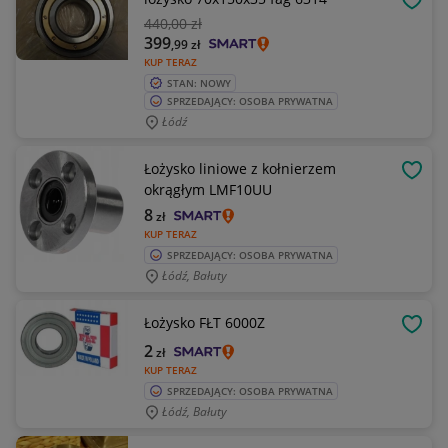
OBSE
440
,00 zł
399
,99
zł
KUP TERAZ
STAN: NOWY
SPRZEDAJĄCY: OSOBA PRYWATNA
Łódź
Łożysko liniowe z kołnierzem
OBSE
okrągłym LMF10UU
8
zł
KUP TERAZ
SPRZEDAJĄCY: OSOBA PRYWATNA
Łódź, Bałuty
Łożysko FŁT 6000Z
OBSE
2
zł
KUP TERAZ
SPRZEDAJĄCY: OSOBA PRYWATNA
Łódź, Bałuty