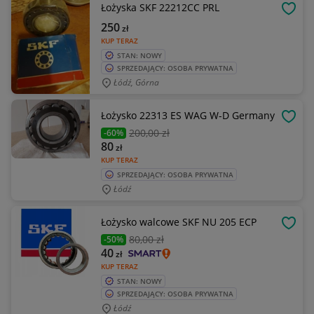
Łożyska SKF 22212CC PRL
OBSE
250
zł
KUP TERAZ
STAN: NOWY
SPRZEDAJĄCY: OSOBA PRYWATNA
Łódź, Górna
Łożysko 22313 ES WAG W-D Germany
OBSE
200
,00 zł
-60%
80
zł
KUP TERAZ
SPRZEDAJĄCY: OSOBA PRYWATNA
Łódź
Łożysko walcowe SKF NU 205 ECP
OBSE
80
,00 zł
-50%
40
zł
KUP TERAZ
STAN: NOWY
SPRZEDAJĄCY: OSOBA PRYWATNA
Łódź