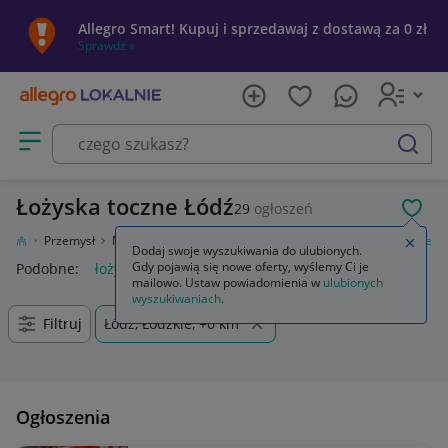
Allegro Smart! Kupuj i sprzedawaj z dostawą za 0 zł
Sprawdź »
Otwórz menu z kategoriami
szukaj
Łożyska toczne Łódź
29
ogłoszeń
POL
usługi
Przemysł
Materiały i akcesoria
Obróbka metali
Łożyska toczne
Zamkn
Dodaj swoje wyszukiwania do ulubionych.
Gdy pojawią się nowe oferty, wyślemy Ci je
Podobne:
łożyska toczne
łożysko toczne 7x11x6
mailowo. Ustaw powiadomienia w
ulubionych
wyszukiwaniach
.
Filtruj
Łódź, Łódzkie, +0 km
Ogłoszenia