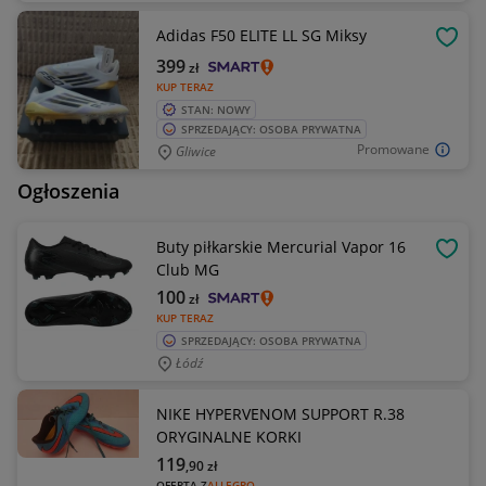
Adidas F50 ELITE LL SG Miksy
OBSE
399
zł
KUP TERAZ
STAN: NOWY
SPRZEDAJĄCY: OSOBA PRYWATNA
Promowane
Gliwice
Ogłoszenia
Buty piłkarskie Mercurial Vapor 16
OBSE
Club MG
100
zł
KUP TERAZ
SPRZEDAJĄCY: OSOBA PRYWATNA
Łódź
NIKE HYPERVENOM SUPPORT R.38
ORYGINALNE KORKI
119
,90
zł
OFERTA Z
ALLEGRO