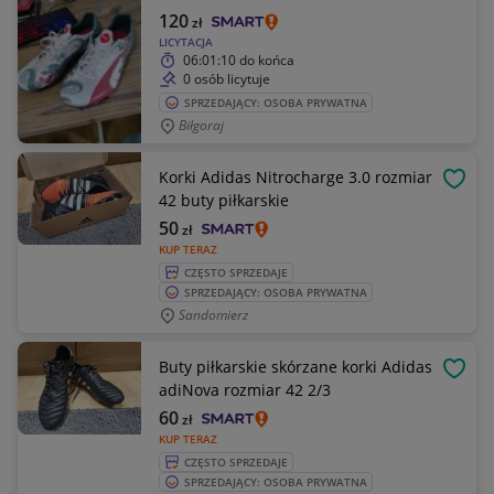
120
zł
LICYTACJA
06:01:10
do końca
0 osób licytuje
SPRZEDAJĄCY: OSOBA PRYWATNA
Biłgoraj
Korki Adidas Nitrocharge 3.0 rozmiar
OBSE
42 buty piłkarskie
50
zł
KUP TERAZ
CZĘSTO SPRZEDAJE
SPRZEDAJĄCY: OSOBA PRYWATNA
Sandomierz
Buty piłkarskie skórzane korki Adidas
OBSE
adiNova rozmiar 42 2/3
60
zł
KUP TERAZ
CZĘSTO SPRZEDAJE
SPRZEDAJĄCY: OSOBA PRYWATNA