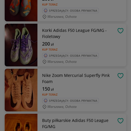
KUP TERAZ
SPRZEDAJĄCY: OSOBA PRYWATNA
Warszawa, Ochota
Korki Adidas F50 League FG/MG -
OBSE
Fioletowy
200
zł
KUP TERAZ
SPRZEDAJĄCY: OSOBA PRYWATNA
Warszawa, Ochota
Nike Zoom Mercurial Superfly Pink
OBSE
Foam
150
zł
KUP TERAZ
SPRZEDAJĄCY: OSOBA PRYWATNA
Warszawa, Ochota
Buty piłkarskie Adidas F50 League
OBSE
FG/MG