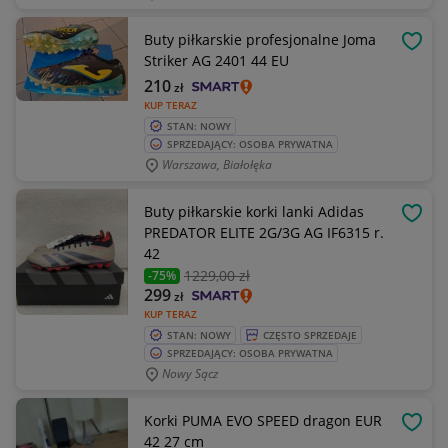
Buty piłkarskie profesjonalne Joma
OBSE
Striker AG 2401 44 EU
210
zł
KUP TERAZ
STAN: NOWY
SPRZEDAJĄCY: OSOBA PRYWATNA
Warszawa, Białołęka
Buty piłkarskie korki lanki Adidas
OBSE
PREDATOR ELITE 2G/3G AG IF6315 r.
42
1229
,00 zł
-75%
299
zł
KUP TERAZ
STAN: NOWY
CZĘSTO SPRZEDAJE
SPRZEDAJĄCY: OSOBA PRYWATNA
Nowy Sącz
Korki PUMA EVO SPEED dragon EUR
OBSE
42 27 cm