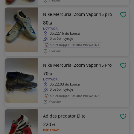
Kraków
Nike Mercurial Zoom Vapor 15 pro
OBSE
80
zł
LICYTACJA
05:22:16
do końca
0 osób licytuje
SPRZEDAJĄCY: OSOBA PRYWATNA
Kraków
Nike Mercurial Zoom Vapor 15 Pro
OBSE
70
zł
LICYTACJA
05:22:03
do końca
0 osób licytuje
SPRZEDAJĄCY: OSOBA PRYWATNA
Kraków
Adidas predator Elite
OBSE
220
zł
KUP TERAZ