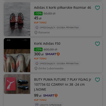
Adidas X korki piłkarskie Rozmiar 46
OBSE
50
,00 zł
-10%
45
zł
KUP TERAZ
SPRZEDAJĄCY: OSOBA PRYWATNA
Katowice
Korki Adidas F50
OBSE
400
,00 zł
-25%
300
zł
KUP TERAZ
SPRZEDAJĄCY: OSOBA PRYWATNA
Górka Lubartowska
BUTY PUMA FUTURE 7 PLAY FG/AG Jr
OBSE
107734 02 CZARNY nr.38 -24 cm
J.NOWE
99
zł
KUP TERAZ
CZĘSTO SPRZEDAJE