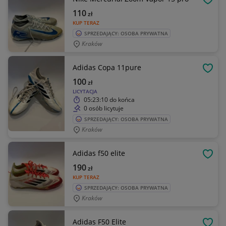
OBSE
110
zł
KUP TERAZ
SPRZEDAJĄCY: OSOBA PRYWATNA
Kraków
Adidas Copa 11pure
OBSE
100
zł
LICYTACJA
05:23:10
do końca
0 osób licytuje
SPRZEDAJĄCY: OSOBA PRYWATNA
Kraków
Adidas f50 elite
OBSE
190
zł
KUP TERAZ
SPRZEDAJĄCY: OSOBA PRYWATNA
Kraków
Adidas F50 Elite