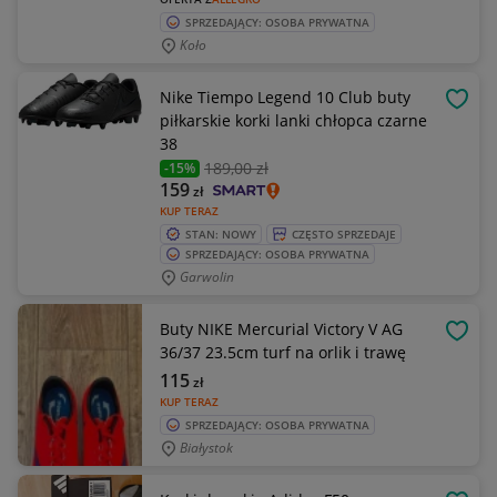
SPRZEDAJĄCY: OSOBA PRYWATNA
Koło
Nike Tiempo Legend 10 Club buty
OBSE
piłkarskie korki lanki chłopca czarne
38
189
,00 zł
-15%
159
zł
KUP TERAZ
STAN: NOWY
CZĘSTO SPRZEDAJE
SPRZEDAJĄCY: OSOBA PRYWATNA
Garwolin
Buty NIKE Mercurial Victory V AG
OBSE
36/37 23.5cm turf na orlik i trawę
115
zł
KUP TERAZ
SPRZEDAJĄCY: OSOBA PRYWATNA
Białystok