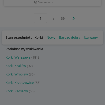
Sandomierz
Wybierz stronę:
Następna strona
z
39
Stan przedmiotu: Korki
Nowy
Bardzo dobry
Używany
U
Podobne wyszukiwania
Korki Warszawa
(181)
Korki Kraków
(92)
Korki Wrocław
(86)
Korki Krzeszowice
(83)
Korki Rzeszów
(53)