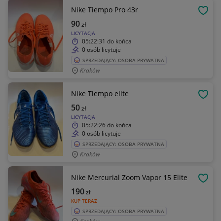
Nike Tiempo Pro 43r
OBSE
90
zł
LICYTACJA
05:22:31
do końca
0 osób licytuje
SPRZEDAJĄCY: OSOBA PRYWATNA
Kraków
Nike Tiempo elite
OBSE
50
zł
LICYTACJA
05:22:26
do końca
0 osób licytuje
SPRZEDAJĄCY: OSOBA PRYWATNA
Kraków
Nike Mercurial Zoom Vapor 15 Elite
OBSE
190
zł
KUP TERAZ
SPRZEDAJĄCY: OSOBA PRYWATNA