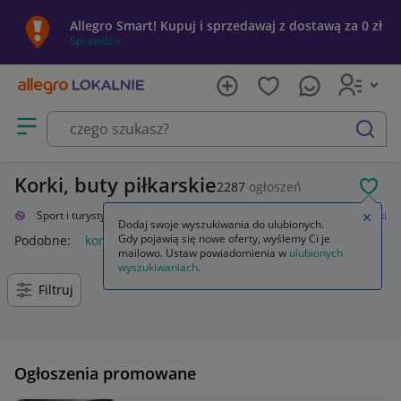
Allegro Smart! Kupuj i sprzedawaj z dostawą za 0 zł
Sprawdź »
Otwórz menu z kategoriami
szukaj
Korki, buty piłkarskie
2287
ogłoszeń
POL
alnie
Sport i turystyka
Sporty drużynowe
Piłka nożna
Obuwie
Korki
Zamkn
Dodaj swoje wyszukiwania do ulubionych.
Gdy pojawią się nowe oferty, wyślemy Ci je
Podobne:
korki
korki piłkarskie
korki nike
korki adidas
k
mailowo. Ustaw powiadomienia w
ulubionych
wyszukiwaniach
.
Filtruj
Ogłoszenia promowane