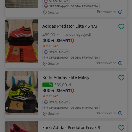
STAN: NOWY
SPRZEDAJĄCY: OSOBA PRYWATNA
Promowane
Gliwice
Adidas Predator Elite 45 1/3
OBSE
439
,00 zł
do negocjacji
400
zł
KUP TERAZ
STAN: NOWY
SPRZEDAJĄCY: OSOBA PRYWATNA
Promowane
Gliwice
Korki Adidas Elite Miksy
OBSE
339
,00 zł
-11%
300
zł
KUP TERAZ
STAN: NOWY
SPRZEDAJĄCY: OSOBA PRYWATNA
Promowane
Gliwice
korki Adidas Predator Freak 3
OBSE