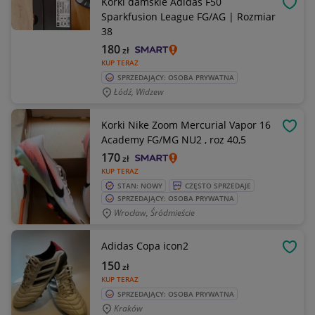
Korki damskie Adidas F50
OBSE
Sparkfusion League FG/AG | Rozmiar
38
180
zł
KUP TERAZ
SPRZEDAJĄCY: OSOBA PRYWATNA
Łódź, Widzew
Korki Nike Zoom Mercurial Vapor 16
OBSE
Academy FG/MG NU2 , roz 40,5
170
zł
KUP TERAZ
STAN: NOWY
CZĘSTO SPRZEDAJE
SPRZEDAJĄCY: OSOBA PRYWATNA
Wrocław, Śródmieście
Adidas Copa icon2
OBSE
150
zł
KUP TERAZ
SPRZEDAJĄCY: OSOBA PRYWATNA
Kraków