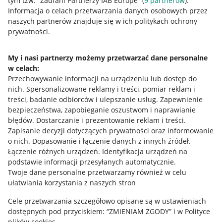
tym tzw. “Zaufani Partnerzy IAB Europe” (
9
partnerów
).
Przydatne informacje
Informacja o celach przetwarzania danych osobowych przez
naszych partnerów znajduje się w ich politykach ochrony
prywatności.
Jak to działa
Napisz do nas
My i nasi partnerzy możemy przetwarzać dane personalne
w celach:
Allegro Gadane dla sprzedających
Przechowywanie informacji na urządzeniu lub dostęp do
Allegro Gadane dla kupujących
nich
.
Spersonalizowane reklamy i treści, pomiar reklam i
treści, badanie odbiorców i ulepszanie usług
.
Zapewnienie
Mapa miejscowości
bezpieczeństwa, zapobieganie oszustwom i naprawianie
błędów
.
Dostarczanie i prezentowanie reklam i treści
.
Informacje prawne
Zapisanie decyzji dotyczących prywatności oraz informowanie
o nich
.
Dopasowanie i łączenie danych z innych źródeł
.
Regulamin
Łączenie różnych urządzeń
.
Identyfikacja urządzeń na
podstawie informacji przesyłanych automatycznie
.
Polityka plików "cookies"
Twoje dane personalne przetwarzamy również w celu
ułatwiania korzystania z naszych stron
Ustawienia plików "cookies"
Cele przetwarzania szczegółowo opisane są w ustawieniach
Udostępnianie lokalizacji
dostępnych pod przyciskiem: “ZMIENIAM ZGODY” i w Polityce
Informacje dla Aktu o Usługach Cyfrowych
plików cookies.