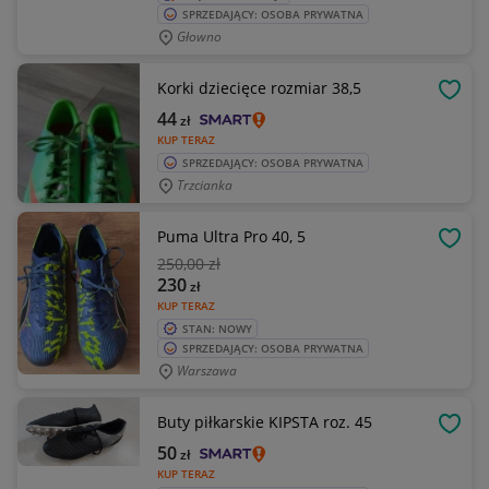
SPRZEDAJĄCY: OSOBA PRYWATNA
Głowno
Korki dziecięce rozmiar 38,5
OBSE
44
zł
KUP TERAZ
SPRZEDAJĄCY: OSOBA PRYWATNA
Trzcianka
Puma Ultra Pro 40, 5
OBSE
250
,00 zł
230
zł
KUP TERAZ
STAN: NOWY
SPRZEDAJĄCY: OSOBA PRYWATNA
Warszawa
Buty piłkarskie KIPSTA roz. 45
OBSE
50
zł
KUP TERAZ