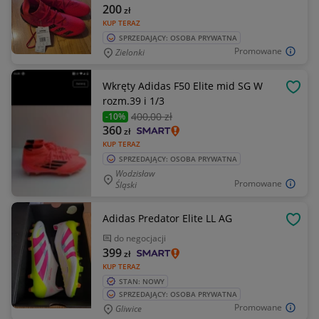
200
zł
KUP TERAZ
SPRZEDAJĄCY: OSOBA PRYWATNA
Promowane
Zielonki
Wkręty Adidas F50 Elite mid SG W
OBSE
rozm.39 i 1/3
400
,00 zł
-10%
360
zł
KUP TERAZ
SPRZEDAJĄCY: OSOBA PRYWATNA
Wodzisław
Promowane
Śląski
Adidas Predator Elite LL AG
OBSE
do negocjacji
399
zł
KUP TERAZ
STAN: NOWY
SPRZEDAJĄCY: OSOBA PRYWATNA
Promowane
Gliwice