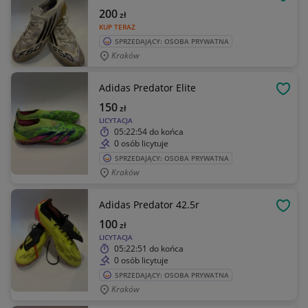
OBSE
200
zł
KUP TERAZ
SPRZEDAJĄCY: OSOBA PRYWATNA
Kraków
Adidas Predator Elite
OBSE
150
zł
LICYTACJA
05:22:54
do końca
0 osób licytuje
SPRZEDAJĄCY: OSOBA PRYWATNA
Kraków
Adidas Predator 42.5r
OBSE
100
zł
LICYTACJA
05:22:51
do końca
0 osób licytuje
SPRZEDAJĄCY: OSOBA PRYWATNA
Kraków