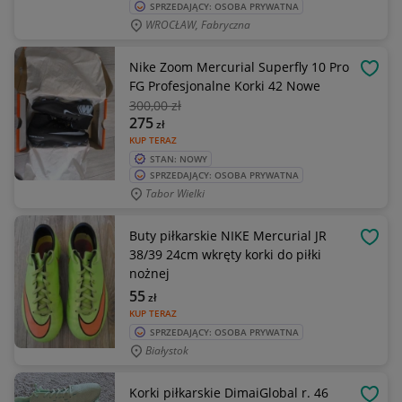
SPRZEDAJĄCY: OSOBA PRYWATNA
WROCŁAW, Fabryczna
Nike Zoom Mercurial Superfly 10 Pro
OBSE
FG Profesjonalne Korki 42 Nowe
300
,00 zł
275
zł
KUP TERAZ
STAN: NOWY
SPRZEDAJĄCY: OSOBA PRYWATNA
Tabor Wielki
Buty piłkarskie NIKE Mercurial JR
OBSE
38/39 24cm wkręty korki do piłki
nożnej
55
zł
KUP TERAZ
SPRZEDAJĄCY: OSOBA PRYWATNA
Białystok
Korki piłkarskie DimaiGlobal r. 46