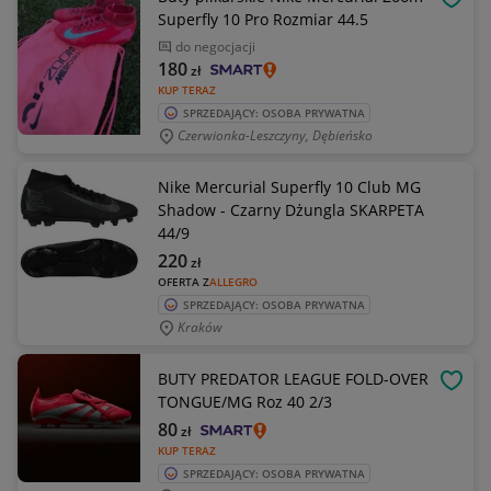
OBSE
Superfly 10 Pro Rozmiar 44.5
do negocjacji
180
zł
KUP TERAZ
SPRZEDAJĄCY: OSOBA PRYWATNA
Czerwionka-Leszczyny, Dębieńsko
Nike Mercurial Superfly 10 Club MG
Shadow - Czarny Dżungla SKARPETA
44/9
220
zł
OFERTA Z
ALLEGRO
SPRZEDAJĄCY: OSOBA PRYWATNA
Kraków
BUTY PREDATOR LEAGUE FOLD-OVER
OBSE
TONGUE/MG Roz 40 2/3
80
zł
KUP TERAZ
SPRZEDAJĄCY: OSOBA PRYWATNA