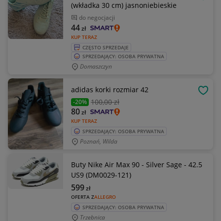
OBSE
(wkładka 30 cm) jasnoniebieskie
do negocjacji
44
zł
KUP TERAZ
CZĘSTO SPRZEDAJE
SPRZEDAJĄCY: OSOBA PRYWATNA
Domaszczyn
adidas korki rozmiar 42
OBSE
100
,00 zł
-20%
80
zł
KUP TERAZ
SPRZEDAJĄCY: OSOBA PRYWATNA
Poznań, Wilda
Buty Nike Air Max 90 - Silver Sage - 42.5
US9 (DM0029-121)
599
zł
OFERTA Z
ALLEGRO
SPRZEDAJĄCY: OSOBA PRYWATNA
Trzebnica