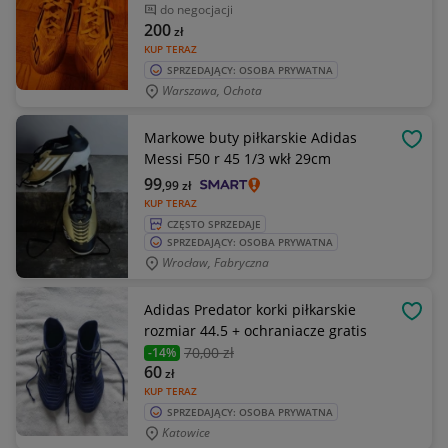
do negocjacji
200
zł
KUP TERAZ
SPRZEDAJĄCY: OSOBA PRYWATNA
Warszawa, Ochota
Markowe buty piłkarskie Adidas
OBSE
Messi F50 r 45 1/3 wkł 29cm
99
,99
zł
KUP TERAZ
CZĘSTO SPRZEDAJE
SPRZEDAJĄCY: OSOBA PRYWATNA
Wrocław, Fabryczna
Adidas Predator korki piłkarskie
OBSE
rozmiar 44.5 + ochraniacze gratis
70
,00 zł
-14%
60
zł
KUP TERAZ
SPRZEDAJĄCY: OSOBA PRYWATNA
Katowice