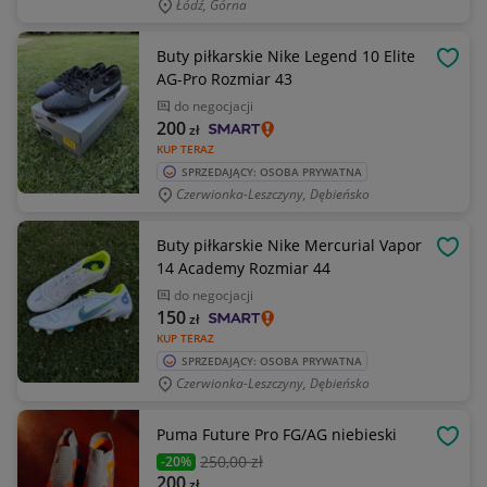
Łódź, Górna
Buty piłkarskie Nike Legend 10 Elite
OBSE
AG-Pro Rozmiar 43
do negocjacji
200
zł
KUP TERAZ
SPRZEDAJĄCY: OSOBA PRYWATNA
Czerwionka-Leszczyny, Dębieńsko
Buty piłkarskie Nike Mercurial Vapor
OBSE
14 Academy Rozmiar 44
do negocjacji
150
zł
KUP TERAZ
SPRZEDAJĄCY: OSOBA PRYWATNA
Czerwionka-Leszczyny, Dębieńsko
Puma Future Pro FG/AG niebieski
OBSE
250
,00 zł
-20%
200
zł