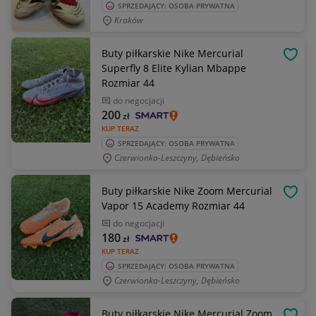
SPRZEDAJĄCY: OSOBA PRYWATNA
Kraków
Buty piłkarskie Nike Mercurial
OBSE
Superfly 8 Elite Kylian Mbappe
Rozmiar 44
do negocjacji
200
zł
KUP TERAZ
SPRZEDAJĄCY: OSOBA PRYWATNA
Czerwionka-Leszczyny, Dębieńsko
Buty piłkarskie Nike Zoom Mercurial
OBSE
Vapor 15 Academy Rozmiar 44
do negocjacji
180
zł
KUP TERAZ
SPRZEDAJĄCY: OSOBA PRYWATNA
Czerwionka-Leszczyny, Dębieńsko
Buty piłkarskie Nike Mercurial Zoom