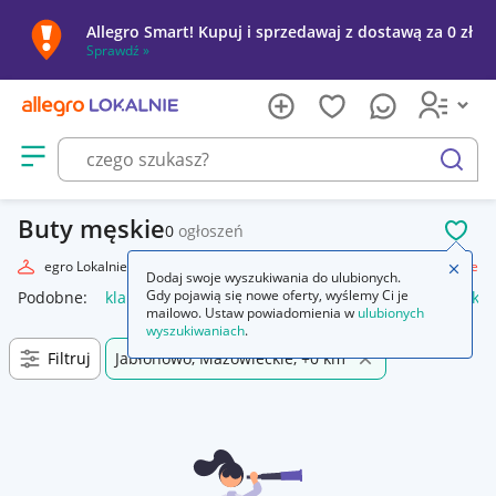
Allegro Smart! Kupuj i sprzedawaj z dostawą za 0 zł
Sprawdź »
Otwórz menu z kategoriami
szukaj
Buty męskie
0
ogłoszeń
POL
Allegro Lokalnie
Moda
Odzież, Obuwie, Dodatki
Obuwie
Męskie
Zamkn
Dodaj swoje wyszukiwania do ulubionych.
Gdy pojawią się nowe oferty, wyślemy Ci je
Podobne:
klapki męskie
bokserki męskie
kąpielówki męskie
mailowo. Ustaw powiadomienia w
ulubionych
wyszukiwaniach
.
Filtruj
Jabłonowo, Mazowieckie, +0 km