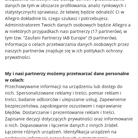
danych (w tym w obszarze profilowania, analiz rynkowych i
statystycznych) sprawiasz, że łatwiej będzie odnaleźć Ci w
Allegro dokładnie to, czego szukasz i potrzebujesz.
Przydatne informacje
Administratorem Twoich danych osobowych będzie Allegro a
w niektórych przypadkach nasi partnerzy (
17
partnerów
), w
tym tzw. “Zaufani Partnerzy IAB Europe” (
9
partnerów
).
Jak to działa
Informacja o celach przetwarzania danych osobowych przez
Napisz do nas
naszych partnerów znajduje się w ich politykach ochrony
prywatności.
Allegro Gadane dla sprzedających
Allegro Gadane dla kupujących
My i nasi partnerzy możemy przetwarzać dane personalne
w celach:
Mapa miejscowości
Przechowywanie informacji na urządzeniu lub dostęp do
nich
.
Spersonalizowane reklamy i treści, pomiar reklam i
Informacje prawne
treści, badanie odbiorców i ulepszanie usług
.
Zapewnienie
bezpieczeństwa, zapobieganie oszustwom i naprawianie
Regulamin
błędów
.
Dostarczanie i prezentowanie reklam i treści
.
Zapisanie decyzji dotyczących prywatności oraz informowanie
Polityka plików "cookies"
o nich
.
Dopasowanie i łączenie danych z innych źródeł
.
Łączenie różnych urządzeń
.
Identyfikacja urządzeń na
Ustawienia plików "cookies"