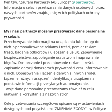
tym tzw. “Zaufani Partnerzy IAB Europe” (
9
partnerów
).
Przydatne informacje
Informacja o celach przetwarzania danych osobowych przez
naszych partnerów znajduje się w ich politykach ochrony
prywatności.
Jak to działa
Napisz do nas
My i nasi partnerzy możemy przetwarzać dane personalne
w celach:
Allegro Gadane dla sprzedających
Przechowywanie informacji na urządzeniu lub dostęp do
Allegro Gadane dla kupujących
nich
.
Spersonalizowane reklamy i treści, pomiar reklam i
treści, badanie odbiorców i ulepszanie usług
.
Zapewnienie
Mapa miejscowości
bezpieczeństwa, zapobieganie oszustwom i naprawianie
błędów
.
Dostarczanie i prezentowanie reklam i treści
.
Informacje prawne
Zapisanie decyzji dotyczących prywatności oraz informowanie
o nich
.
Dopasowanie i łączenie danych z innych źródeł
.
Regulamin
Łączenie różnych urządzeń
.
Identyfikacja urządzeń na
podstawie informacji przesyłanych automatycznie
.
Polityka plików "cookies"
Twoje dane personalne przetwarzamy również w celu
ułatwiania korzystania z naszych stron
Ustawienia plików "cookies"
Cele przetwarzania szczegółowo opisane są w ustawieniach
Udostępnianie lokalizacji
dostępnych pod przyciskiem: “ZMIENIAM ZGODY” i w Polityce