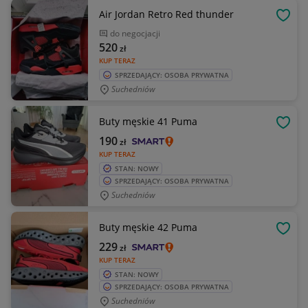
Air Jordan Retro Red thunder
OBSE
do negocjacji
520
zł
KUP TERAZ
SPRZEDAJĄCY: OSOBA PRYWATNA
Suchedniów
Buty męskie 41 Puma
OBSE
190
zł
KUP TERAZ
STAN: NOWY
SPRZEDAJĄCY: OSOBA PRYWATNA
Suchedniów
Buty męskie 42 Puma
OBSE
229
zł
KUP TERAZ
STAN: NOWY
SPRZEDAJĄCY: OSOBA PRYWATNA
Suchedniów