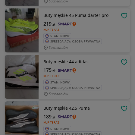
Suchedniów
Buty męskie 45 Puma darter pro
OBSE
219
zł
KUP TERAZ
STAN: NOWY
SPRZEDAJĄCY: OSOBA PRYWATNA
Suchedniów
Buty męskie 44 adidas
OBSE
175
zł
KUP TERAZ
STAN: NOWY
SPRZEDAJĄCY: OSOBA PRYWATNA
Suchedniów
Buty męskie 42,5 Puma
OBSE
189
zł
KUP TERAZ
STAN: NOWY
SPRZEDAJĄCY: OSOBA PRYWATNA