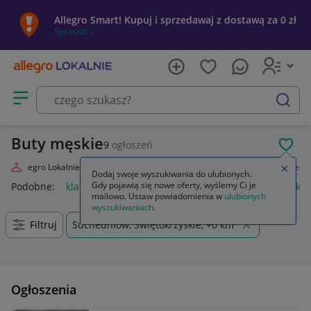
Allegro Smart! Kupuj i sprzedawaj z dostawą za 0 zł
Sprawdź »
Otwórz menu z kategoriami
szukaj
Buty męskie
9
ogłoszeń
POL
Allegro Lokalnie
Moda
Odzież, Obuwie, Dodatki
Obuwie
Męskie
Zamkn
Dodaj swoje wyszukiwania do ulubionych.
Gdy pojawią się nowe oferty, wyślemy Ci je
Podobne:
klapki męskie
bokserki męskie
kąpielówki męskie
mailowo. Ustaw powiadomienia w
ulubionych
wyszukiwaniach
.
Filtruj
Suchedniów, Świętokrzyskie, +0 km
Ogłoszenia