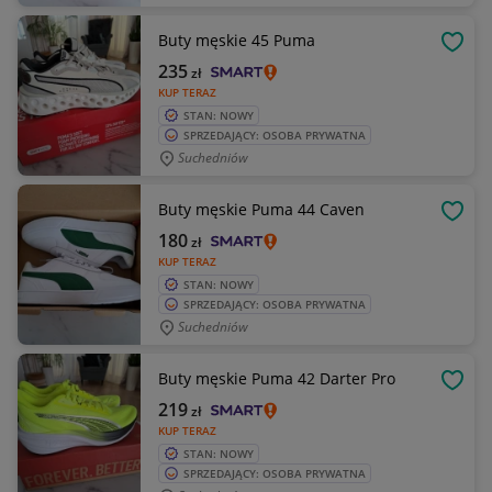
Buty męskie 45 Puma
OBSE
235
zł
KUP TERAZ
STAN: NOWY
SPRZEDAJĄCY: OSOBA PRYWATNA
Suchedniów
Buty męskie Puma 44 Caven
OBSE
180
zł
KUP TERAZ
STAN: NOWY
SPRZEDAJĄCY: OSOBA PRYWATNA
Suchedniów
Buty męskie Puma 42 Darter Pro
OBSE
219
zł
KUP TERAZ
STAN: NOWY
SPRZEDAJĄCY: OSOBA PRYWATNA