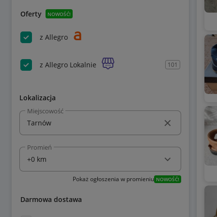
Oferty
NOWOŚĆ!
z Allegro
z Allegro Lokalnie
101
Lokalizacja
Miejscowość
Promień
Pokaż ogłoszenia w promieniu
NOWOŚĆ!
Darmowa dostawa