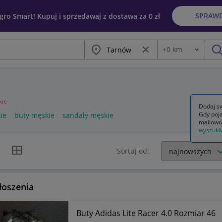
SPRAW
egro Smart! Kupuj i sprzedawaj z dostawą za 0 zł
Miasto
Wyczyść frazę
+
0
km
Odległość
szu
kie
Dodaj sw
Gdy poja
ie
buty męskie
sandały męskie
mailowo
wyszuki
k listy
Widok siatki
Sortuj od:
łoszenia
Buty Adidas Lite Racer 4.0 Rozmiar 46