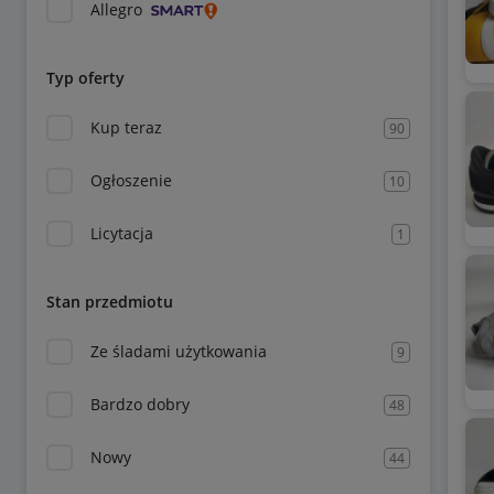
Allegro
Typ oferty
Kup teraz
90
Ogłoszenie
10
Licytacja
1
Stan przedmiotu
Ze śladami użytkowania
9
Bardzo dobry
48
Nowy
44