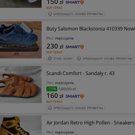
150
zł
KUP TERAZ
SPRZEDAJĄCY: OSOBA PRYWATNA
Buty Salomon Blackstonia 410339 Now
Płeć:
mężczyzna
230
zł
KUP TERAZ
STAN: NOWY
SPRZEDAJĄCY: OSOBA PRYWATNA
Scandi Comfort - Sandały r. 43
Płeć:
mężczyzna
180
,00 zł
-11%
160
zł
KUP TERAZ
SPRZEDAJĄCY: OSOBA PRYWATNA
Air Jordan Retro High Pollen - Sneakersy
Płeć:
mężczyzna