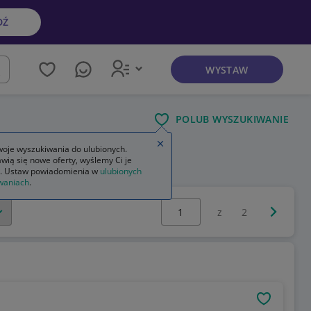
DŹ
WYSTAW
kaj
POLUB WYSZUKIWANIE
Zamknij wskazówkę
oje wyszukiwania do ulubionych.
wią się nowe oferty, wyślemy Ci je
. Ustaw powiadomienia w
ulubionych
waniach
.
Wybierz stronę:
Następna 
z
2
OBSERWU