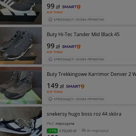
99
zł
KUP TERAZ
SPRZEDAJĄCY: OSOBA PRYWATNA
Buty Hi-Tec Tander Mid Black 45
99
zł
KUP TERAZ
SPRZEDAJĄCY: OSOBA PRYWATNA
Buty Trekkingowe Karrimor Denver 2 
149
zł
KUP TERAZ
SPRZEDAJĄCY: OSOBA PRYWATNA
snekersy hugo boss roz 44 skóra
Płeć:
mężczyzna
170
,00 zł
do negocjacji
-11%