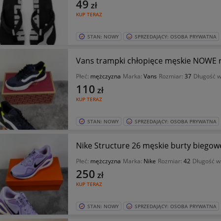
49
zł
KUP TERAZ
STAN: NOWY
SPRZEDAJĄCY: OSOBA PRYWATNA
Vans trampki chłopięce męskie NOWE 
Płeć:
mężczyzna
Marka:
Vans
Rozmiar:
37
Długość w
110
zł
KUP TERAZ
STAN: NOWY
SPRZEDAJĄCY: OSOBA PRYWATNA
Nike Structure 26 męskie burty biego
Płeć:
mężczyzna
Marka:
Nike
Rozmiar:
42
Długość w
250
zł
KUP TERAZ
STAN: NOWY
SPRZEDAJĄCY: OSOBA PRYWATNA