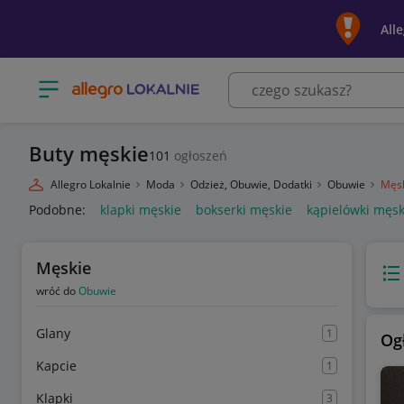
All
Otwórz menu z kategoriami
Buty męskie
101
ogłoszeń
Allegro Lokalnie
Moda
Odzież, Obuwie, Dodatki
Obuwie
Męs
Podobne:
klapki męskie
bokserki męskie
kąpielówki męsk
Męskie
Wido
wróć do
Obuwie
Glany
1
Og
Kapcie
1
Klapki
3