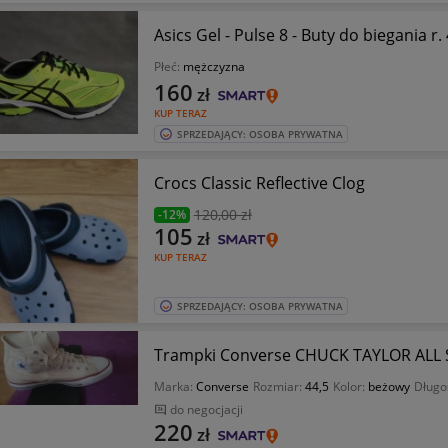
Asics Gel - Pulse 8 - Buty do biegania r.
Płeć:
mężczyzna
160
zł
KUP TERAZ
SPRZEDAJĄCY: OSOBA PRYWATNA
Crocs Classic Reflective Clog
120
,00 zł
-12%
105
zł
KUP TERAZ
SPRZEDAJĄCY: OSOBA PRYWATNA
Trampki Converse CHUCK TAYLOR ALL ST
Marka:
Converse
Rozmiar:
44,5
Kolor:
beżowy
Długo
do negocjacji
220
zł