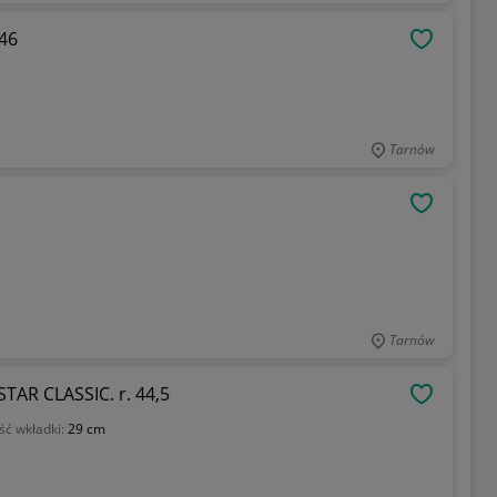
 46
OBSERWU
Tarnów
OBSERWU
Tarnów
AR CLASSIC. r. 44,5
OBSERWU
ść wkładki:
29 cm