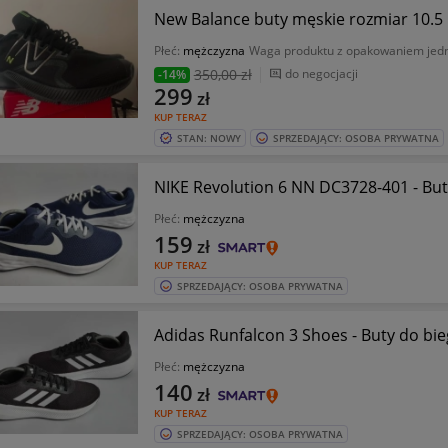
New Balance buty męskie rozmiar 1
Płeć:
mężczyzna
Waga produktu z opakowaniem je
350
,00 zł
do negocjacji
-14%
299
zł
KUP TERAZ
STAN: NOWY
SPRZEDAJĄCY: OSOBA PRYWATNA
NIKE Revolution 6 NN DC3728-401 - Buty
Płeć:
mężczyzna
159
zł
KUP TERAZ
SPRZEDAJĄCY: OSOBA PRYWATNA
Adidas Runfalcon 3 Shoes - Buty do bieg
Płeć:
mężczyzna
140
zł
KUP TERAZ
SPRZEDAJĄCY: OSOBA PRYWATNA