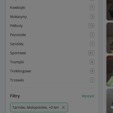
Kowbojki
1
Mokasyny
3
Półbuty
13
Pozostałe
1
Sandały
1
Sportowe
61
Trampki
6
Trekkingowe
9
Trzewiki
1
Filtry
Wyczyść
Tarnów, Małopolskie, +0 km