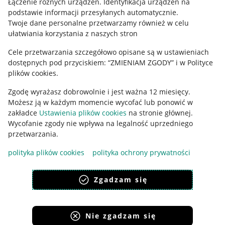
Łączenie różnych urządzeń
.
Identyfikacja urządzeń na
podstawie informacji przesyłanych automatycznie
.
Polityka plików "cookies"
Twoje dane personalne przetwarzamy również w celu
ułatwiania korzystania z naszych stron
Ustawienia plików "cookies"
Cele przetwarzania szczegółowo opisane są w ustawieniach
Udostępnianie lokalizacji
dostępnych pod przyciskiem: “ZMIENIAM ZGODY” i w Polityce
Informacje dla Aktu o Usługach Cyfrowych
plików cookies.
Zgodę wyrażasz dobrowolnie i jest ważna 12 miesięcy.
Pobierz aplikację
Możesz ją w każdym momencie wycofać lub ponowić w
zakładce
Ustawienia plików cookies
na stronie głównej.
Wycofanie zgody nie wpływa na legalność uprzedniego
przetwarzania.
polityka plików cookies
polityka ochrony prywatności
Zgadzam się
Nie zgadzam się
Korzystanie z serwisu oznacza akceptację
regulaminu
.