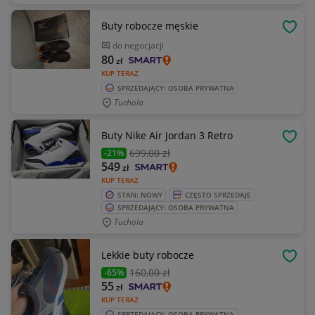
Buty robocze męskie
OBSE
do negocjacji
80
zł
KUP TERAZ
SPRZEDAJĄCY: OSOBA PRYWATNA
Tuchola
Buty Nike Air Jordan 3 Retro
OBSE
699
,00 zł
-21%
549
zł
KUP TERAZ
STAN: NOWY
CZĘSTO SPRZEDAJE
SPRZEDAJĄCY: OSOBA PRYWATNA
Tuchola
Lekkie buty robocze
OBSE
160
,00 zł
-65%
55
zł
KUP TERAZ
SPRZEDAJĄCY: OSOBA PRYWATNA