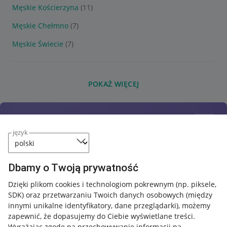
Męskie Kościerzyna
(11)
Męskie Chełmno
(7)
Męskie Świecie
(7)
POKAŻ WIĘCEJ
język
Dbamy o Twoją prywatność
Dzięki plikom cookies i technologiom pokrewnym
(np. piksele,
SDK)
oraz przetwarzaniu Twoich danych osobowych
(między
innymi unikalne identyfikatory, dane przeglądarki)
, możemy
zapewnić, że dopasujemy do Ciebie wyświetlane treści.
Wyrażając zgodę na przechowywanie informacji na