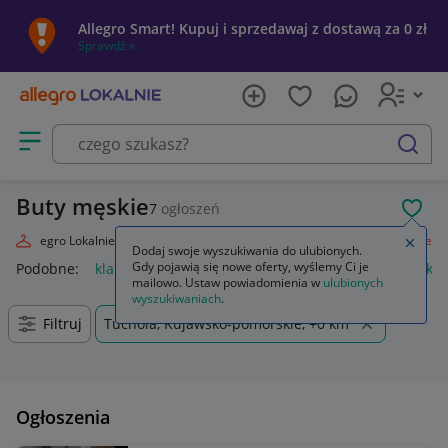
Allegro Smart! Kupuj i sprzedawaj z dostawą za 0 zł
Sprawdź »
Otwórz menu z kategoriami
szukaj
Buty męskie
7
ogłoszeń
POL
Allegro Lokalnie
Moda
Odzież, Obuwie, Dodatki
Obuwie
Męskie
Zamkn
Dodaj swoje wyszukiwania do ulubionych.
Gdy pojawią się nowe oferty, wyślemy Ci je
Podobne:
klapki męskie
bokserki męskie
kąpielówki męskie
mailowo. Ustaw powiadomienia w
ulubionych
wyszukiwaniach
.
Filtruj
Tuchola, Kujawsko-pomorskie, +0 km
Ogłoszenia