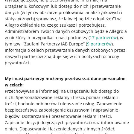
urządzeniu końcowym lub dostęp do nich i przetwarzanie
danych (w tym w obszarze profilowania, analiz rynkowych i
statystycznych) sprawiasz, że łatwiej będzie odnaleźć Ci w
Allegro dokładnie to, czego szukasz i potrzebujesz.
Administratorem Twoich danych osobowych będzie Allegro a
w niektórych przypadkach nasi partnerzy (
17
partnerów
), w
tym tzw. “Zaufani Partnerzy IAB Europe” (
9
partnerów
).
Przydatne informacje
Informacja o celach przetwarzania danych osobowych przez
naszych partnerów znajduje się w ich politykach ochrony
prywatności.
Jak to działa
Napisz do nas
My i nasi partnerzy możemy przetwarzać dane personalne
w celach:
Allegro Gadane dla sprzedających
Przechowywanie informacji na urządzeniu lub dostęp do
Allegro Gadane dla kupujących
nich
.
Spersonalizowane reklamy i treści, pomiar reklam i
treści, badanie odbiorców i ulepszanie usług
.
Zapewnienie
Mapa miejscowości
bezpieczeństwa, zapobieganie oszustwom i naprawianie
błędów
.
Dostarczanie i prezentowanie reklam i treści
.
Informacje prawne
Zapisanie decyzji dotyczących prywatności oraz informowanie
o nich
.
Dopasowanie i łączenie danych z innych źródeł
.
Regulamin