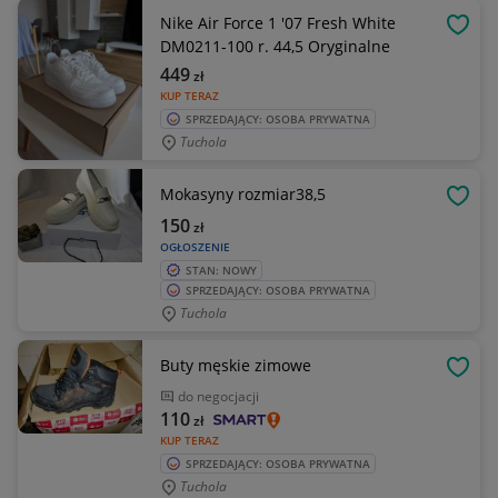
Nike Air Force 1 '07 Fresh White
OBSE
DM0211-100 r. 44,5 Oryginalne
449
zł
KUP TERAZ
SPRZEDAJĄCY: OSOBA PRYWATNA
Tuchola
Mokasyny rozmiar38,5
OBSE
150
zł
OGŁOSZENIE
STAN: NOWY
SPRZEDAJĄCY: OSOBA PRYWATNA
Tuchola
Buty męskie zimowe
OBSE
do negocjacji
110
zł
KUP TERAZ
SPRZEDAJĄCY: OSOBA PRYWATNA
Tuchola