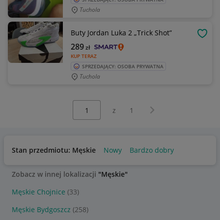
Tuchola
Buty Jordan Luka 2 „Trick Shot”
OBSE
289
zł
KUP TERAZ
SPRZEDAJĄCY: OSOBA PRYWATNA
Tuchola
Wybierz stronę:
Następna strona
z
1
Stan przedmiotu: Męskie
Nowy
Bardzo dobry
Zobacz w innej lokalizacji
"Męskie"
Męskie Chojnice
(33)
Męskie Bydgoszcz
(258)