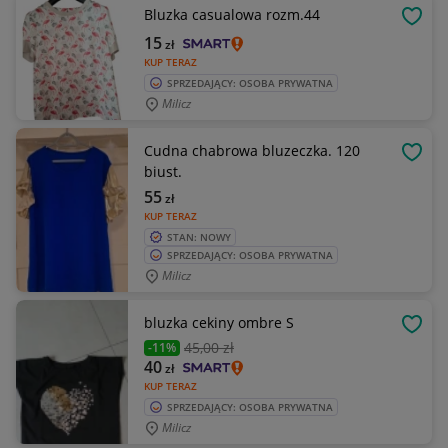
Bluzka casualowa rozm.44
OBSE
15
zł
KUP TERAZ
SPRZEDAJĄCY: OSOBA PRYWATNA
Milicz
Cudna chabrowa bluzeczka. 120
OBSE
biust.
55
zł
KUP TERAZ
STAN: NOWY
SPRZEDAJĄCY: OSOBA PRYWATNA
Milicz
bluzka cekiny ombre S
OBSE
45
,00 zł
-11%
40
zł
KUP TERAZ
SPRZEDAJĄCY: OSOBA PRYWATNA
Milicz