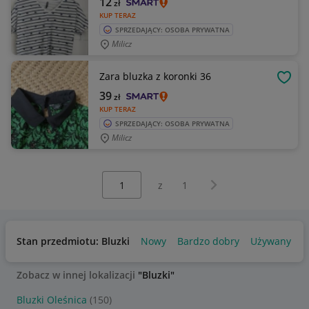
12
zł
KUP TERAZ
SPRZEDAJĄCY: OSOBA PRYWATNA
Milicz
Zara bluzka z koronki 36
OBSE
39
zł
KUP TERAZ
SPRZEDAJĄCY: OSOBA PRYWATNA
Milicz
Wybierz stronę:
Następna strona
z
1
Stan przedmiotu: Bluzki
Nowy
Bardzo dobry
Używany
Zobacz w innej lokalizacji
"Bluzki"
Bluzki Oleśnica
(150)