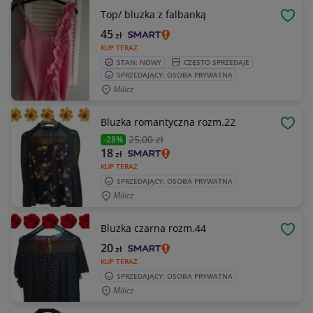
Top/ bluzka z falbanką
OBSE
45
zł
KUP TERAZ
STAN: NOWY
CZĘSTO SPRZEDAJE
SPRZEDAJĄCY: OSOBA PRYWATNA
Milicz
Bluzka romantyczna rozm.22
OBSE
25
,00 zł
-28%
18
zł
KUP TERAZ
SPRZEDAJĄCY: OSOBA PRYWATNA
Milicz
Bluzka czarna rozm.44
OBSE
20
zł
KUP TERAZ
SPRZEDAJĄCY: OSOBA PRYWATNA
Milicz