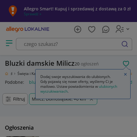
Allegro Smart! Kupuj i sprzedawaj z dostawą za 0 zł
Sprawdź »
Otwórz menu z kategoriami
szukaj
Bluzki damskie Milicz
20
ogłoszeń
POL
i Ogród
Święta i Karnawał
Nietrafiony prezent
Odzież damska
Bluzki
Zamkn
Dodaj swoje wyszukiwania do ulubionych.
Gdy pojawią się nowe oferty, wyślemy Ci je
Podobne:
bluzka
bluzki damskie
bluzki na ramiączkach da
mailowo. Ustaw powiadomienia w
ulubionych
wyszukiwaniach
.
Filtruj
Milicz, Dolnośląskie, +0 km
Ogłoszenia