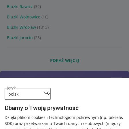
Bluzki Rawicz
(32)
Bluzki Wojnowice
(16)
Bluzki Wrocław
(1313)
Bluzki Jarocin
(23)
POKAŻ WIĘCEJ
język
Dbamy o Twoją prywatność
Dzięki plikom cookies i technologiom pokrewnym
(np. piksele,
SDK)
oraz przetwarzaniu Twoich danych osobowych
(między