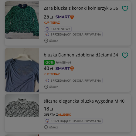
Zara bluzka z koronki kołnierzyk S 36
OBSE
25
zł
KUP TERAZ
STAN: NOWY
SPRZEDAJĄCY: OSOBA PRYWATNA
Milicz
bluzka Danhen zdobiona dżetami 34
OBSE
50
,00 zł
-20%
40
zł
KUP TERAZ
SPRZEDAJĄCY: OSOBA PRYWATNA
Milicz
śliczna elegancka bluzka wygodna M 40
18
zł
OFERTA Z
ALLEGRO
SPRZEDAJĄCY: OSOBA PRYWATNA
Milicz