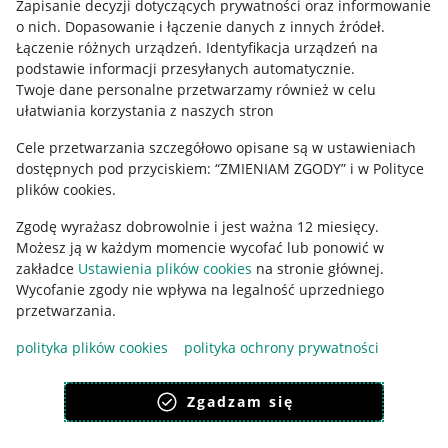
Zapisanie decyzji dotyczących prywatności oraz informowanie
o nich
.
Dopasowanie i łączenie danych z innych źródeł
.
Regulamin
Łączenie różnych urządzeń
.
Identyfikacja urządzeń na
podstawie informacji przesyłanych automatycznie
.
Polityka plików "cookies"
Twoje dane personalne przetwarzamy również w celu
ułatwiania korzystania z naszych stron
Ustawienia plików "cookies"
Cele przetwarzania szczegółowo opisane są w ustawieniach
Udostępnianie lokalizacji
dostępnych pod przyciskiem: “ZMIENIAM ZGODY” i w Polityce
Informacje dla Aktu o Usługach Cyfrowych
plików cookies.
Zgodę wyrażasz dobrowolnie i jest ważna 12 miesięcy.
Pobierz aplikację
Możesz ją w każdym momencie wycofać lub ponowić w
zakładce
Ustawienia plików cookies
na stronie głównej.
Wycofanie zgody nie wpływa na legalność uprzedniego
przetwarzania.
polityka plików cookies
polityka ochrony prywatności
Zgadzam się