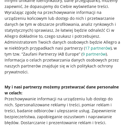
innymi unikalne identyfikatory, dane przeglądarki)
, możemy
zapewnić, że dopasujemy do Ciebie wyświetlane treści.
Wyrażając zgodę na przechowywanie informacji na
urządzeniu końcowym lub dostęp do nich i przetwarzanie
danych (w tym w obszarze profilowania, analiz rynkowych i
statystycznych) sprawiasz, że łatwiej będzie odnaleźć Ci w
Allegro dokładnie to, czego szukasz i potrzebujesz.
Administratorem Twoich danych osobowych będzie Allegro a
w niektórych przypadkach nasi partnerzy (
17
partnerów
), w
tym tzw. “Zaufani Partnerzy IAB Europe” (
9
partnerów
).
Przydatne informacje
Informacja o celach przetwarzania danych osobowych przez
naszych partnerów znajduje się w ich politykach ochrony
prywatności.
Jak to działa
Napisz do nas
My i nasi partnerzy możemy przetwarzać dane personalne
w celach:
Allegro Gadane dla sprzedających
Przechowywanie informacji na urządzeniu lub dostęp do
Allegro Gadane dla kupujących
nich
.
Spersonalizowane reklamy i treści, pomiar reklam i
treści, badanie odbiorców i ulepszanie usług
.
Zapewnienie
Mapa miejscowości
bezpieczeństwa, zapobieganie oszustwom i naprawianie
błędów
.
Dostarczanie i prezentowanie reklam i treści
.
Informacje prawne