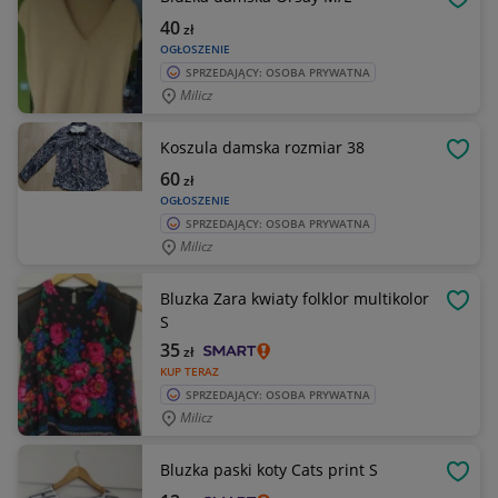
OBSE
40
zł
OGŁOSZENIE
SPRZEDAJĄCY: OSOBA PRYWATNA
Milicz
Koszula damska rozmiar 38
OBSE
60
zł
OGŁOSZENIE
SPRZEDAJĄCY: OSOBA PRYWATNA
Milicz
Bluzka Zara kwiaty folklor multikolor
OBSE
S
35
zł
KUP TERAZ
SPRZEDAJĄCY: OSOBA PRYWATNA
Milicz
Bluzka paski koty Cats print S
OBSE