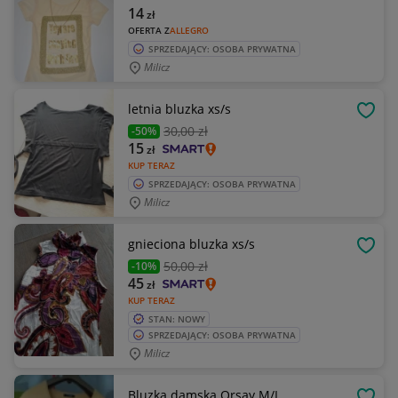
14
zł
OFERTA Z
ALLEGRO
SPRZEDAJĄCY: OSOBA PRYWATNA
Milicz
letnia bluzka xs/s
OBSE
30
,00 zł
-50%
15
zł
KUP TERAZ
SPRZEDAJĄCY: OSOBA PRYWATNA
Milicz
gnieciona bluzka xs/s
OBSE
50
,00 zł
-10%
45
zł
KUP TERAZ
STAN: NOWY
SPRZEDAJĄCY: OSOBA PRYWATNA
Milicz
Bluzka damska Orsay M/L