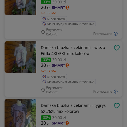
30
,00 zł
-33%
20
zł
KUP TERAZ
STAN: NOWY
SPRZEDAJĄCY: OSOBA PRYWATNA
Pogroszew-
Promowane
Kolonia
Damska bluzka z cekinami - wieża
OBSE
Eiffla 4XL/5XL mix kolorów
30
,00 zł
-33%
20
zł
KUP TERAZ
STAN: NOWY
SPRZEDAJĄCY: OSOBA PRYWATNA
Pogroszew-
Promowane
Kolonia
Damska bluzka z cekinami - tygrys
OBSE
5XL/6XL mix kolorów
30
,00 zł
-33%
20
zł