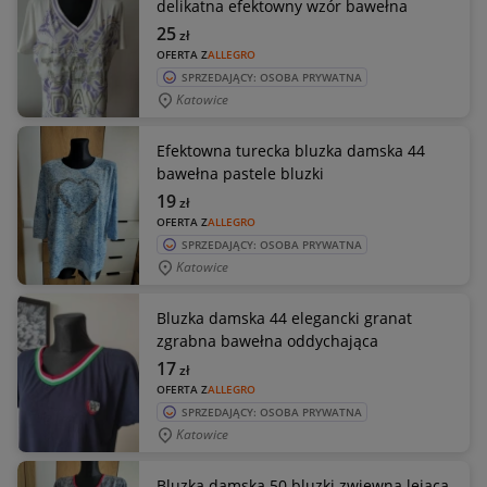
delikatna efektowny wzór bawełna
25
zł
OFERTA Z
ALLEGRO
SPRZEDAJĄCY: OSOBA PRYWATNA
Katowice
Efektowna turecka bluzka damska 44
bawełna pastele bluzki
19
zł
OFERTA Z
ALLEGRO
SPRZEDAJĄCY: OSOBA PRYWATNA
Katowice
Bluzka damska 44 elegancki granat
zgrabna bawełna oddychająca
17
zł
OFERTA Z
ALLEGRO
SPRZEDAJĄCY: OSOBA PRYWATNA
Katowice
Bluzka damska 50 bluzki zwiewna lejąca