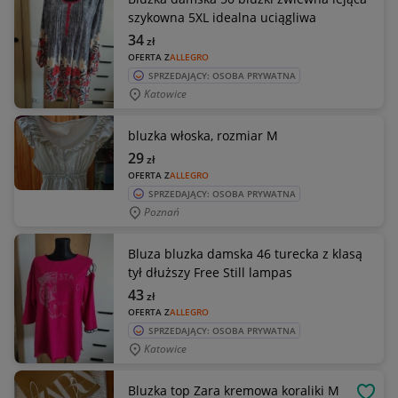
szykowna 5XL idealna uciągliwa
34
zł
OFERTA Z
ALLEGRO
SPRZEDAJĄCY: OSOBA PRYWATNA
Katowice
bluzka włoska, rozmiar M
29
zł
OFERTA Z
ALLEGRO
SPRZEDAJĄCY: OSOBA PRYWATNA
Poznań
Bluza bluzka damska 46 turecka z klasą
tył dłuższy Free Still lampas
43
zł
OFERTA Z
ALLEGRO
SPRZEDAJĄCY: OSOBA PRYWATNA
Katowice
Bluzka top Zara kremowa koraliki M