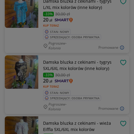
Damska bluzka z cekinami - tygrys
OBSE
L/XL mix kolorów (inne kolory)
30
,00 zł
-33%
20
zł
KUP TERAZ
STAN: NOWY
SPRZEDAJĄCY: OSOBA PRYWATNA
Pogroszew-
Promowane
Kolonia
Damska bluzka z cekinami - tygrys
OBSE
5XL/6XL mix kolorów (inne kolory)
30
,00 zł
-33%
20
zł
KUP TERAZ
STAN: NOWY
SPRZEDAJĄCY: OSOBA PRYWATNA
Pogroszew-
Promowane
Kolonia
Damska bluzka z cekinami - wieża
OBSE
Eiffla 5XL/6XL mix kolorów