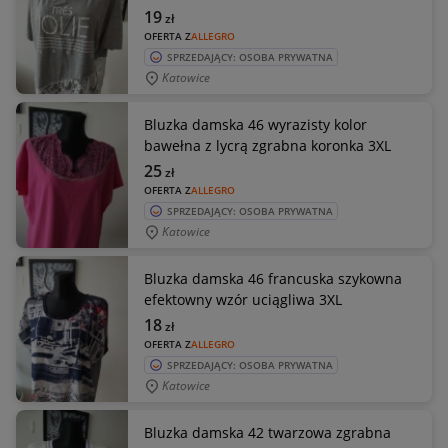
19
zł
OFERTA Z
ALLEGRO
SPRZEDAJĄCY: OSOBA PRYWATNA
Katowice
Bluzka damska 46 wyrazisty kolor
bawełna z lycrą zgrabna koronka 3XL
25
zł
OFERTA Z
ALLEGRO
SPRZEDAJĄCY: OSOBA PRYWATNA
Katowice
Bluzka damska 46 francuska szykowna
efektowny wzór uciągliwa 3XL
18
zł
OFERTA Z
ALLEGRO
SPRZEDAJĄCY: OSOBA PRYWATNA
Katowice
Bluzka damska 42 twarzowa zgrabna