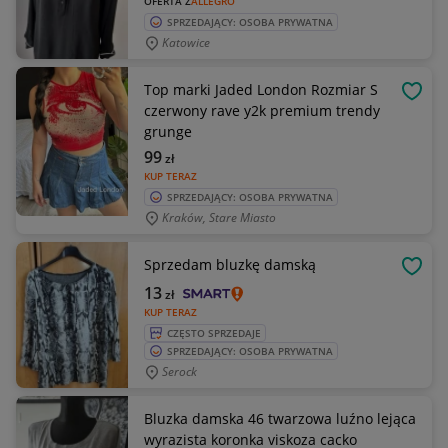
OFERTA Z
ALLEGRO
SPRZEDAJĄCY: OSOBA PRYWATNA
Katowice
Top marki Jaded London Rozmiar S
OBSE
czerwony rave y2k premium trendy
grunge
99
zł
KUP TERAZ
SPRZEDAJĄCY: OSOBA PRYWATNA
Kraków, Stare Miasto
Sprzedam bluzkę damską
OBSE
13
zł
KUP TERAZ
CZĘSTO SPRZEDAJE
SPRZEDAJĄCY: OSOBA PRYWATNA
Serock
Bluzka damska 46 twarzowa luźno lejąca
wyrazista koronka viskoza cacko