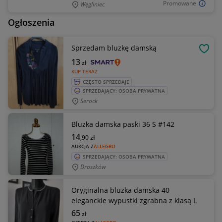
Promowane
Węgliniec
Ogłoszenia
Sprzedam bluzkę damską
OBSE
13
zł
KUP TERAZ
CZĘSTO SPRZEDAJE
SPRZEDAJĄCY: OSOBA PRYWATNA
Serock
Bluzka damska paski 36 S #142
14
,90
zł
AUKCJA Z
ALLEGRO
SPRZEDAJĄCY: OSOBA PRYWATNA
Droszków
Oryginalna bluzka damska 40
eleganckie wypustki zgrabna z klasą L
65
zł