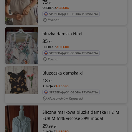
75
zł
OFERTA Z
ALLEGRO
SPRZEDAJĄCY: OSOBA PRYWATNA
Poznań
bluzka damska Next
35
zł
OFERTA Z
ALLEGRO
SPRZEDAJĄCY: OSOBA PRYWATNA
Poznań
Bluzeczka damska xl
18
zł
AUKCJA Z
ALLEGRO
SPRZEDAJĄCY: OSOBA PRYWATNA
Aleksandrów Kujawski
Śliczna markowa bluzka damska H & M
EUR M 61% viscose 39% modal
29
,99
zł
AUKCJA Z
ALLEGRO