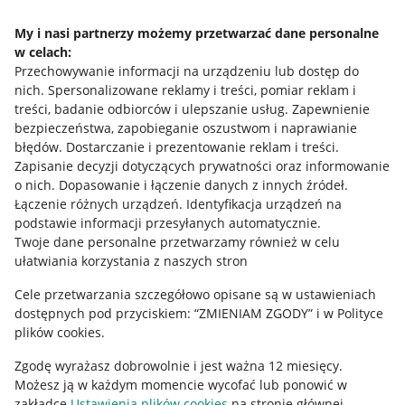
Napisz do nas
My i nasi partnerzy możemy przetwarzać dane personalne
w celach:
Allegro Gadane dla sprzedających
Przechowywanie informacji na urządzeniu lub dostęp do
Allegro Gadane dla kupujących
nich
.
Spersonalizowane reklamy i treści, pomiar reklam i
treści, badanie odbiorców i ulepszanie usług
.
Zapewnienie
Mapa miejscowości
bezpieczeństwa, zapobieganie oszustwom i naprawianie
błędów
.
Dostarczanie i prezentowanie reklam i treści
.
Informacje prawne
Zapisanie decyzji dotyczących prywatności oraz informowanie
o nich
.
Dopasowanie i łączenie danych z innych źródeł
.
Regulamin
Łączenie różnych urządzeń
.
Identyfikacja urządzeń na
podstawie informacji przesyłanych automatycznie
.
Polityka plików "cookies"
Twoje dane personalne przetwarzamy również w celu
ułatwiania korzystania z naszych stron
Ustawienia plików "cookies"
Cele przetwarzania szczegółowo opisane są w ustawieniach
Udostępnianie lokalizacji
dostępnych pod przyciskiem: “ZMIENIAM ZGODY” i w Polityce
Informacje dla Aktu o Usługach Cyfrowych
plików cookies.
Zgodę wyrażasz dobrowolnie i jest ważna 12 miesięcy.
Pobierz aplikację
Możesz ją w każdym momencie wycofać lub ponowić w
zakładce
Ustawienia plików cookies
na stronie głównej.