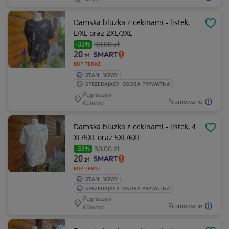
Damska bluzka z cekinami - listek,
OBSE
L/XL oraz 2XL/3XL
30
,00 zł
-33%
20
zł
KUP TERAZ
STAN: NOWY
SPRZEDAJĄCY: OSOBA PRYWATNA
Pogroszew-
Promowane
Kolonia
Damska bluzka z cekinami - listek, 4
OBSE
XL/5XL oraz 5XL/6XL
30
,00 zł
-33%
20
zł
KUP TERAZ
STAN: NOWY
SPRZEDAJĄCY: OSOBA PRYWATNA
Pogroszew-
Promowane
Kolonia