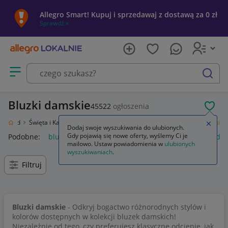
Allegro Smart! Kupuj i sprzedawaj z dostawą za 0 zł
Sprawdź »
Otwórz menu z kategoriami
szukaj
Bluzki damskie
45522
ogłoszenia
POL
i Ogród
Święta i Karnawał
Nietrafiony prezent
Odzież damska
Bluzki
Zamkn
Dodaj swoje wyszukiwania do ulubionych.
Gdy pojawią się nowe oferty, wyślemy Ci je
Podobne:
bluzka
bluzki damskie
bluzki na ramiączkach da
mailowo. Ustaw powiadomienia w
ulubionych
wyszukiwaniach
.
Filtruj
Bluzki damskie
- Odkryj bogactwo różnorodnych stylów i
kolorów dostępnych w kolekcji bluzek damskich!
Niezależnie od tego, czy preferujesz klasyczne odcienie, jak