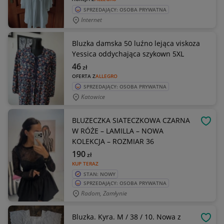
SPRZEDAJĄCY: OSOBA PRYWATNA
Internet
Bluzka damska 50 luźno lejąca viskoza
Yessica oddychająca szykown 5XL
46
zł
OFERTA Z
ALLEGRO
SPRZEDAJĄCY: OSOBA PRYWATNA
Katowice
BLUZECZKA SIATECZKOWA CZARNA
OBSE
W RÓŻE – LAMILLA – NOWA
KOLEKCJA – ROZMIAR 36
190
zł
KUP TERAZ
STAN: NOWY
SPRZEDAJĄCY: OSOBA PRYWATNA
Radom, Zamłynie
Bluzka. Kyra. M / 38 / 10. Nowa z
OBSE