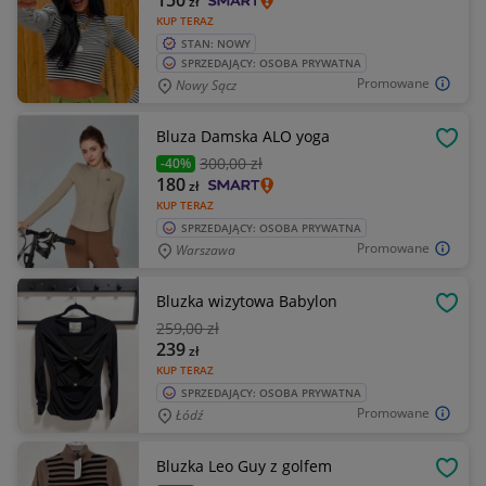
150
zł
KUP TERAZ
STAN: NOWY
SPRZEDAJĄCY: OSOBA PRYWATNA
Promowane
Nowy Sącz
Bluza Damska ALO yoga
OBSE
300
,00 zł
-40%
180
zł
KUP TERAZ
SPRZEDAJĄCY: OSOBA PRYWATNA
Promowane
Warszawa
Bluzka wizytowa Babylon
OBSE
259
,00 zł
239
zł
KUP TERAZ
SPRZEDAJĄCY: OSOBA PRYWATNA
Promowane
Łódź
Bluzka Leo Guy z golfem
OBSE