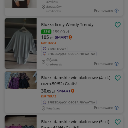
Kraków,
Bieżanów-
Promowane
Prokocim
Bluzka firmy Wendy Trendy
OBSE
159
,00 zł
-33%
105
zł
KUP TERAZ
STAN: NOWY
SPRZEDAJĄCY: OSOBA PRYWATNA
Gdynia,
Promowane
Grabówek
Bluzki damskie wielokolorowe (4szt.)
OBSE
rozm.50/52+Gratis!!
30
,05
zł
KUP TERAZ
SPRZEDAJĄCY: OSOBA PRYWATNA
Promowane
Węgliniec
Bluzki damskie wielokolorowe (5szt)
OBSE
Rozm.44/46+Gratis!!