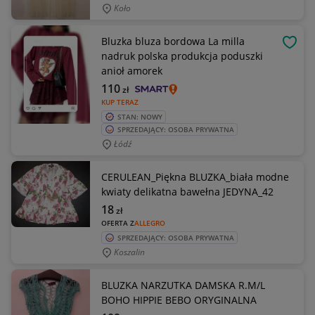
Koło
Bluzka bluza bordowa La milla
OBSE
nadruk polska produkcja poduszki
anioł amorek
110
zł
KUP TERAZ
STAN: NOWY
SPRZEDAJĄCY: OSOBA PRYWATNA
Łódź
CERULEAN_Piękna BLUZKA_biała modne
kwiaty delikatna bawełna JEDYNA_42
18
zł
OFERTA Z
ALLEGRO
SPRZEDAJĄCY: OSOBA PRYWATNA
Koszalin
BLUZKA NARZUTKA DAMSKA R.M/L
BOHO HIPPIE BEBO ORYGINALNA