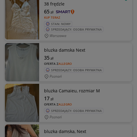
OBSE
38 frędzle
65
zł
KUP TERAZ
STAN: NOWY
SPRZEDAJĄCY: OSOBA PRYWATNA
Warszawa
bluzka damska Next
35
zł
OFERTA Z
ALLEGRO
SPRZEDAJĄCY: OSOBA PRYWATNA
Poznań
bluzka Camaieu, rozmiar M
17
zł
OFERTA Z
ALLEGRO
SPRZEDAJĄCY: OSOBA PRYWATNA
Poznań
bluzka damska, Next