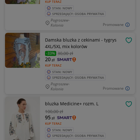
KUP TERAZ
STAN: NOWY
SPRZEDAJĄCY: OSOBA PRYWATNA
Pogroszew-
Promowane
Kolonia
Damska bluzka z cekinami - tygrys
OBSE
4XL/5XL mix kolorów
30
,00 zł
-33%
20
zł
KUP TERAZ
STAN: NOWY
SPRZEDAJĄCY: OSOBA PRYWATNA
Pogroszew-
Promowane
Kolonia
bluzka Medicine+ rozm. L
OBSE
100
,00 zł
95
zł
KUP TERAZ
STAN: NOWY
SPRZEDAJĄCY: OSOBA PRYWATNA