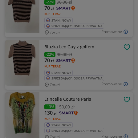
90
,00 zł
-22%
70
zł
KUP TERAZ
STAN: NOWY
SPRZEDAJĄCY: OSOBA PRYWATNA
Promowane
Toruń
Bluzka Leo Guy z golfem
OBSE
90
,00 zł
-22%
70
zł
KUP TERAZ
STAN: NOWY
SPRZEDAJĄCY: OSOBA PRYWATNA
Promowane
Toruń
Etincelle Couture Paris
OBSE
150
,00 zł
-13%
130
zł
KUP TERAZ
STAN: NOWY
SPRZEDAJĄCY: OSOBA PRYWATNA
Promowane
Toruń