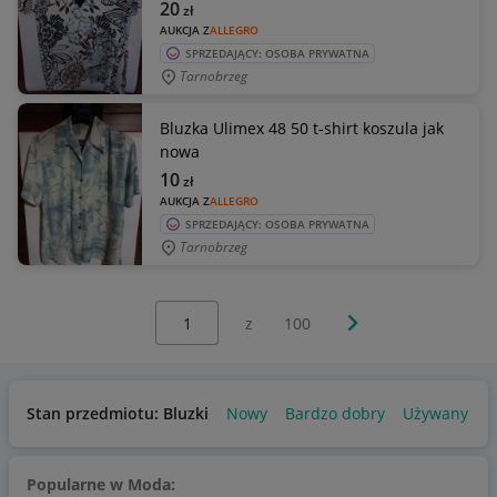
20
zł
AUKCJA Z
ALLEGRO
SPRZEDAJĄCY: OSOBA PRYWATNA
Tarnobrzeg
Bluzka Ulimex 48 50 t-shirt koszula jak
nowa
10
zł
AUKCJA Z
ALLEGRO
SPRZEDAJĄCY: OSOBA PRYWATNA
Tarnobrzeg
Wybierz stronę:
Następna strona
z
100
Stan przedmiotu: Bluzki
Nowy
Bardzo dobry
Używany
U
Popularne w Moda: