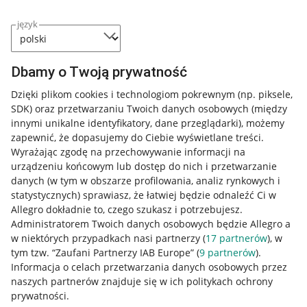
język
Dbamy o Twoją prywatność
Dzięki plikom cookies i technologiom pokrewnym
(np. piksele,
SDK)
oraz przetwarzaniu Twoich danych osobowych
(między
innymi unikalne identyfikatory, dane przeglądarki)
, możemy
zapewnić, że dopasujemy do Ciebie wyświetlane treści.
Wyrażając zgodę na przechowywanie informacji na
urządzeniu końcowym lub dostęp do nich i przetwarzanie
danych (w tym w obszarze profilowania, analiz rynkowych i
statystycznych) sprawiasz, że łatwiej będzie odnaleźć Ci w
Allegro dokładnie to, czego szukasz i potrzebujesz.
Administratorem Twoich danych osobowych będzie Allegro a
w niektórych przypadkach nasi partnerzy (
17
partnerów
), w
tym tzw. “Zaufani Partnerzy IAB Europe” (
9
partnerów
).
Przydatne informacje
Informacja o celach przetwarzania danych osobowych przez
naszych partnerów znajduje się w ich politykach ochrony
prywatności.
Jak to działa