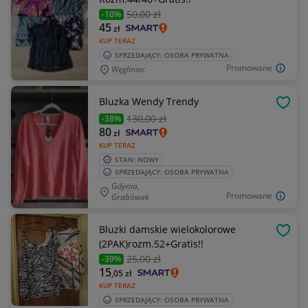
50
,00 zł
-10%
45
zł
KUP TERAZ
SPRZEDAJĄCY: OSOBA PRYWATNA
Promowane
Węgliniec
Bluzka Wendy Trendy
OBSE
130
,00 zł
-38%
80
zł
KUP TERAZ
STAN: NOWY
SPRZEDAJĄCY: OSOBA PRYWATNA
Gdynia,
Promowane
Grabówek
Bluzki damskie wielokolorowe
OBSE
(2PAK)rozm.52+Gratis!!
25
,00 zł
-39%
15
,05
zł
KUP TERAZ
SPRZEDAJĄCY: OSOBA PRYWATNA