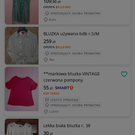
109
,90
zł
OFERTA Z
ALLEGRO
SPRZEDAJĄCY: OSOBA PRYWATNA
Koło
BLUZKA używana bdb r.S/M
259
zł
OFERTA Z
ALLEGRO
SPRZEDAJĄCY: OSOBA PRYWATNA
Net
**markowa bluzka VINTAGE
OBSE
czerwona pompony
55
zł
KUP TERAZ
CZĘSTO SPRZEDAJE
SPRZEDAJĄCY: OSOBA PRYWATNA
Lublin
Lekka biała bluzka r. 38
30
zł