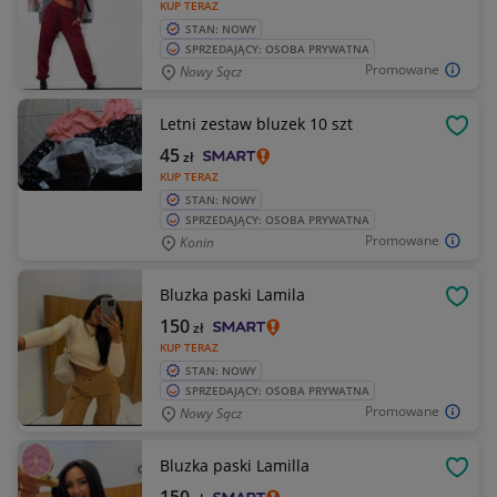
KUP TERAZ
STAN: NOWY
SPRZEDAJĄCY: OSOBA PRYWATNA
Promowane
Nowy Sącz
Letni zestaw bluzek 10 szt
OBSE
45
zł
KUP TERAZ
STAN: NOWY
SPRZEDAJĄCY: OSOBA PRYWATNA
Promowane
Konin
Bluzka paski Lamila
OBSE
150
zł
KUP TERAZ
STAN: NOWY
SPRZEDAJĄCY: OSOBA PRYWATNA
Promowane
Nowy Sącz
Bluzka paski Lamilla
OBSE