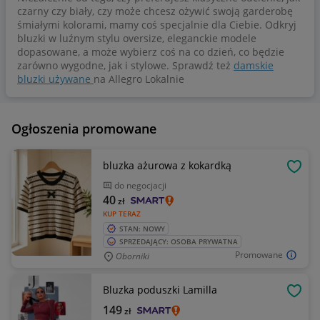
czarny czy biały, czy może chcesz ożywić swoją garderobę
śmiałymi kolorami, mamy coś specjalnie dla Ciebie. Odkryj
bluzki w luźnym stylu oversize, eleganckie modele
dopasowane, a może wybierz coś na co dzień, co będzie
zarówno wygodne, jak i stylowe. Sprawdź też
damskie
bluzki używane
na Allegro Lokalnie
Ogłoszenia promowane
bluzka ażurowa z kokardką
OBSE
do negocjacji
40
zł
KUP TERAZ
STAN: NOWY
SPRZEDAJĄCY: OSOBA PRYWATNA
Promowane
Oborniki
Bluzka poduszki Lamilla
OBSE
149
zł